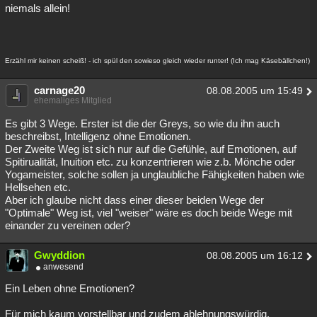
niemals allein!
Erzähl mir keinen scheiß! - ich spül den sowieso gleich wieder runter! (Ich mag Käsebällchen!)
carnage20
08.08.2005 um 15:49
ehemaliges Mitglied
Es gibt 3 Wege. Erster ist die der Greys, so wie du ihn auch
beschreibst, Intelligenz ohne Emotionen.
Der Zweite Weg ist sich nur auf die Gefühle, auf Emotionen, auf
Spitirualität, Inuition etc. zu konzentrieren wie z.b. Mönche oder
Yogameister, solche sollen ja unglaubliche Fähigkeiten haben wie
Hellsehen etc.
Aber ich glaube nicht dass einer dieser beiden Wege der
"Optimale" Weg ist, viel "weiser" wäre es doch beide Wege mit
einander zu vereinen oder?
Gwyddion
08.08.2005 um 16:12
anwesend
Ein Leben ohne Emotionen?
Für mich kaum vorstellbar und zudem ablehnungswürdig.