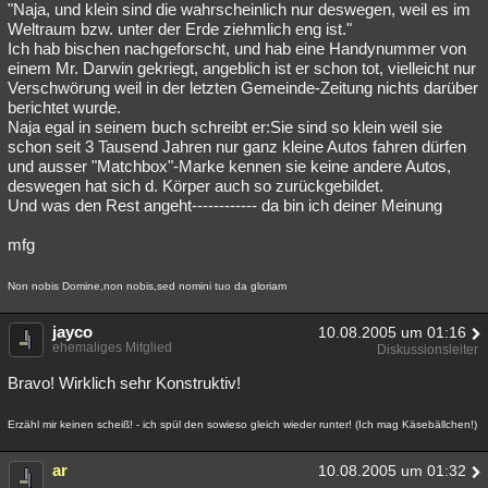
"Naja, und klein sind die wahrscheinlich nur deswegen, weil es im
Weltraum bzw. unter der Erde ziehmlich eng ist."
Ich hab bischen nachgeforscht, und hab eine Handynummer von
einem Mr. Darwin gekriegt, angeblich ist er schon tot, vielleicht nur
Verschwörung weil in der letzten Gemeinde-Zeitung nichts darüber
berichtet wurde.
Naja egal in seinem buch schreibt er:Sie sind so klein weil sie
schon seit 3 Tausend Jahren nur ganz kleine Autos fahren dürfen
und ausser "Matchbox"-Marke kennen sie keine andere Autos,
deswegen hat sich d. Körper auch so zurückgebildet.
Und was den Rest angeht------------ da bin ich deiner Meinung
mfg
Non nobis Domine,non nobis,sed nomini tuo da gloriam
jayco
10.08.2005 um 01:16
ehemaliges Mitglied
Diskussionsleiter
Bravo! Wirklich sehr Konstruktiv!
Erzähl mir keinen scheiß! - ich spül den sowieso gleich wieder runter! (Ich mag Käsebällchen!)
ar
10.08.2005 um 01:32