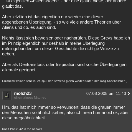
...ist eigentlich Ansichtssache. - der eine glaubt diese, der andere
glaubt das.
Besucht
Teilgenommen
Alle
Neue
Geschlossen
Aber letztlich ist das eigentlich nur wieder eine dieser
Lesenswert
Schlüsselwörter
abgehobenen Überlegung. - so wie viele andere Theorien über
Aliens und co. es auch sind.
Nichts lässt sich beweisen oder nachprüfen. Diese Greys habe ich
im Prinzip eigentlich nur deshalb in meine Überlegung
miteingebunden, um dieser Geschichte die richtige Würze zu
geben.
Aber als Denkanstoss oder Inspiration sind solche Überlegungen
allemale geeignet.
Erzähl mir keinen scheiß, ich spül den sowieso gleich wieder runter! (Ich mag Käsebällchen!)
molch23
07.08.2005 um 11:43
ehemaliges Mitglied
Hm, das hat mich immer so verwundert, dass die grauen immer
den Menschen so ähnlich sehen, also ich mein humanoid ok, aber
diese megaähnlichkeit...
Don't Panic! 42 is the answer