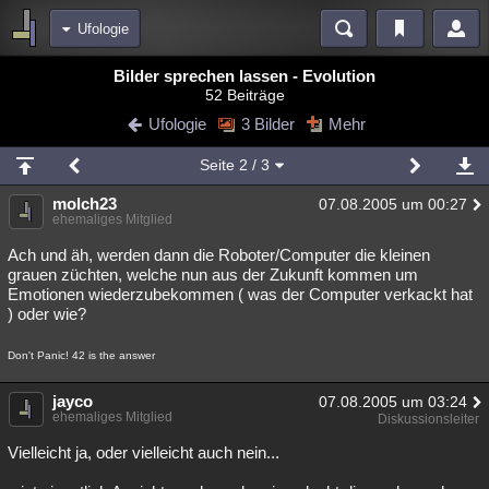
Ufologie
Bereiche
Bilder sprechen lassen - Evolution
52 Beiträge
Echtzeit
Diskussionen
Blogs
Videos
Statistiken
Ufologie
3 Bilder
Mehr
Chat
Wiki
Neuigkeiten
Seite
2
/ 3
meine Rubriken
molch23
07.08.2005 um 00:27
Menschen
Wissenschaft
Politik
Mystery
Kriminalfälle
ehemaliges Mitglied
Spiritualität
Verschwörungen
Technologie
Ufologie
Ach und äh, werden dann die Roboter/Computer die kleinen
grauen züchten, welche nun aus der Zukunft kommen um
Emotionen wiederzubekommen ( was der Computer verkackt hat
Natur
Umfragen
Unterhaltung
) oder wie?
weitere Rubriken
Don't Panic! 42 is the answer
Philosophie
Träume
Orte
Esoterik
Literatur
jayco
07.08.2005 um 03:24
Astronomie
Helpdesk
Gruppen
Gaming
Filme
ehemaliges Mitglied
Diskussionsleiter
Musik
Clash
Verbesserungen
Allmystery
English
Vielleicht ja, oder vielleicht auch nein...
Übersichten