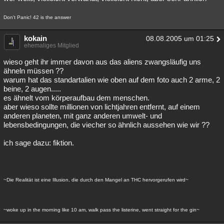
Don't Panic! 42 is the answer
kokain
08.08.2005 um 01:25
ehemaliges Mitglied
wieso geht ihr immer davon aus das aliens zwangsläufig uns
ähneln müssen ??
warum hat das standartalien wie oben auf dem foto auch 2 arme, 2
beine, 2 augen.....
es ähnelt vom körperaufbau dem menschen.
aber wieso sollte millionen von lichtjahren entfernt, auf einem
anderen planeten, mit ganz anderen umwelt- und
lebensbedingungen, die viecher so ähnlich aussehen wie wir ??
ich sage dazu: fiktion.
~Die Realität ist eine Illusion, die durch den Mangel an THC hervorgerufen wird~
~woke up in the morning like 10 am, walk pass the listerine, went straight for the gin~