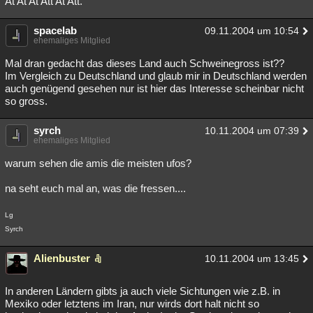
At At At Att At Att.
Besucht
Teilgenommen
Alle
Neue
Geschlossen
spacelab
09.11.2004 um 10:54
ehemaliges Mitglied
Lesenswert
Schlüsselwörter
Mal dran gedacht das dieses Land auch Schweinegross ist??
Im Vergleich zu Deutschland und glaub mir in Deutschland werden
auch genügend gesehen nur ist hier das Interesse scheinbar nicht
so gross.
syrch
10.11.2004 um 07:39
ehemaliges Mitglied
warum sehen die amis die meisten ufos?
na seht euch mal an, was die fressen....
Lg
Syrch
Alienbuster
10.11.2004 um 13:45
In anderen Ländern gibts ja auch viele Sichtungen wie z.B. in
Mexiko oder letztens im Iran, nur wirds dort halt nicht so