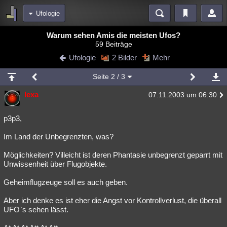
Ufologie
Bereiche
Warum sehen Amis die meisten Ufos?
59 Beiträge
Echtzeit
Diskussionen
Blogs
Videos
Statistiken
Ufologie
2 Bilder
Mehr
Chat
Wiki
Neuigkeiten
3
Seite
2
/ 3
meine Rubriken
lexa
07.11.2003 um 06:30
Menschen
Wissenschaft
Politik
Mystery
Kriminalfälle
Spiritualität
Verschwörungen
Technologie
Ufologie
p3p3,
Im Land der Unbegrenzten, was?
Natur
Umfragen
Unterhaltung
weitere Rubriken
Möglichkeiten? Villeicht ist deren Phantasie unbegrenzt geparrt mit
Unwissenheit über Flugobjekte.
Philosophie
Träume
Orte
Esoterik
Literatur
Geheimflugzeuge soll es auch geben.
Astronomie
Helpdesk
Gruppen
Gaming
Filme
Aber ich denke es ist eher die Angst vor Kontrollverlust, die überall
Musik
Clash
Verbesserungen
Allmystery
English
UFO`s sehen lässt.
Übersichten