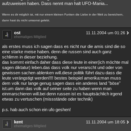
aufzuweisen haben. Dass nennt man halt UFO-Mania...
Wenn es dir möglich ist, mit nur einem kleinen Funken die Liebe in der Welt zu bereichern,
dann hast du nicht umsonst gelebt.
ost
11.11.2004 um 01:26
ehemaliges Mitglied
als erstes muss ich sagen dass es nicht nur die amis sind die so
eine starke meise haben. denn die russen sind auch ganz
schlimm in dieser beziehung.
das kommt einfach daher dass diese leute in einer(ich möchte mal
sagen diktatur) leben.das dass volk nur verarscht und oder von
gewissen sachen ablenken will.diese politik führt dazu dass die
leute verängstigt werden!!!! bestes beispiel amerika:man muss
dem volk nur lange genug sagen dass ein anderes land "böse"
ist.um dann das volk auf seiner seite zu haben wenn man
einmarschieren will.bei denn russen ist es hauptsächlich irgend
etwas zu vertuschen (missstände oder technik)
p.s. hab auch schon ein ufo geshen!
kent
11.11.2004 um 18:05
ehemaliges Mitglied