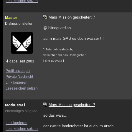
Lesezeichen setzen
Mars Mission gescheitert ?
Master
Diskussionsleiter
@ blindguardian
aufm mars GAB es doch wasser !!!
" Seien wir realistisch,
versuchen wir das Unmögliche "
[ che guevara ]
dabei seit 2003
Profil anzeigen
Private Nachricht
Link kopieren
Lesezeichen setzen
Mars Mission gescheitert ?
taothustra1
ehemaliges Mitglied
so,das wars....
Link kopieren
der zweite landeroboter ist auch im arsch...
Lesezeichen setzen