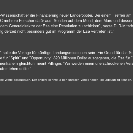
-Wissenschaftler die Finanzierung neuer Landeroboter. Bei einem Treffen am 
 BBC mehrere Forscher dafür aus, Sonden auf dem Mond, dem Mars und desse
dem Generaldirektor der Esa eine Resolution zu schicken", sagte DLR-Mitar
g derzeit nicht besonders gut im Programm der Esa vertreten ist."
 2" solle die Vorlage für künftige Landungsmissionen sein. Ein Grund für das S
für "Spirit" und "Opportunity" 820 Millionen Dollar ausgegeben, die Esa für
merikanern gleichtun, meint Pillinger. "Wir werden einen unerschrockenen Ve
ferstehen sollte."
keine Wette abschließen. Der andere könnte ja den unfairen Vorteil haben, die Zukunft zu kennen