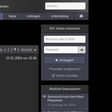
keiten
Natur
Umfragen
Unterhaltung
6
0
7
Nutzer anwesend
ge
1
2
3
4
5
nächste
23.01.2004 um 15:06
Einloggen
Passwort vergessen?
Konto erstellen
Ähnliche Diskussionen
Sehnsucht nach dem Mars
Phänomen
21 Beiträge bis 2024