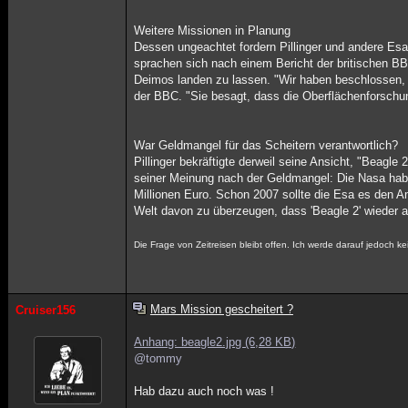
Weitere Missionen in Planung
Dessen ungeachtet fordern Pillinger und andere Esa
sprachen sich nach einem Bericht der britischen
Deimos landen zu lassen. "Wir haben beschlossen, 
der BBC. "Sie besagt, dass die Oberflächenforschun
War Geldmangel für das Scheitern verantwortlich?
Pillinger bekräftigte derweil seine Ansicht, "Beagle
seiner Meinung nach der Geldmangel: Die Nasa habe 
Millionen Euro. Schon 2007 sollte die Esa es den A
Welt davon zu überzeugen, dass 'Beagle 2' wieder au
Die Frage von Zeitreisen bleibt offen. Ich werde darauf jedoch 
Mars Mission gescheitert ?
Cruiser156
Anhang: beagle2.jpg (6,28 KB)
@tommy
Hab dazu auch noch was !