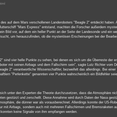
html
 des auf dem Mars verschollenen Landeroboters "Beagle 2" entdeckt haben. 
tterschiff "Mars Express" entstand, machten die Forscher außerdem myster
n Bild vor, auf dem ein heller Punkt an der Seite der Landesonde und ein we
ersucht, um herauszufinden, ob die mysteriösen Erscheinungen bei der Bearbe
2" sind vier helle Punkte zu sehen, bei denen es sich um die Überreste der e
oter mit seinen Airbags und dem Fallschirm sein", sagte Lutz Richter vom 
"Beagle 2" verantwortliche Wissenschaftler, bezweifelt das allerdings. Bei eine
ftlern "Perlenkette" genannten vier Punkte wahrscheinlich ein Bildfehler sei
 sich unter den Experten die Theorie durchzusetzen, dass die Atmosphäre nic
eten gestürzt und zerschellt. Diese Annahme wird durch Daten der Nasa gest
 Atmosphäre, die dünner war als vorausberechnet. Allerdings konnte der US-Ro
 nur mit Airbags, sondern auch mit mehreren Fallschirmen und Bremsraketen au
, konnten keine Signale von ihm empfangen werden.