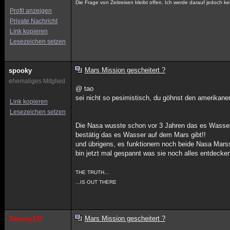
Die Frage von Zeitreisen bleibt offen. Ich werde darauf jedoch 
Profil anzeigen
Private Nachricht
Link kopieren
Lesezeichen setzen
Mars Mission gescheitert ?
spooky
ehemaliges Mitglied
@ tao
sei nicht so pesimistisch, du göhnst den amerikane
Link kopieren
Lesezeichen setzen
Die Nasa wusste schon vor 3 Jahren das es Wasser 
bestätig das es Wasser auf dem Mars gibt!!
und übrigens, es funktionern noch beide Nasa Marss
bin jetzt mal gespannt was sie noch alles entdecke
THE TRUTH...
...IS OUT THERE
Mars Mission gescheitert ?
Tommy137