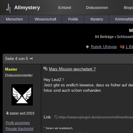
Allmystery
Echtzeit
Diskussionen
Blogs
Menschen
Wissenschaft
Politik
Mystery
Kriminalfäl
M
84 Beiträge
▪ Schlüssel
Rubrik Ufologie
1 Bi
Seite 4 von 5
Mars Mission gescheitert ?
Master
Diskussionsleiter
Hey LeutZ !
Jetzt gibt es endlich beweise, dass es früher auf d
fotos sind auch schon vorhanden.
dabei seit 2003
Link:
http://www.spiegel.de/wissenschaft/weltra
Profil anzeigen
" Seien wir realistisch,
Private Nachricht