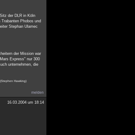
Sitz der DLR in Köln
n Trabanten Phobos und
beiter Stephan Ulamec
cheitern der Mission war
 "Mars Express" nur 300
rsuch unternehmen, die
. (Stephen Hawking)
melden
16.03.2004 um 18:14