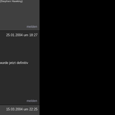
. (Stephen Hawking)
melden
25.01.2004 um 18:27
rde jetzt definitiv
melden
15.03.2004 um 22:25