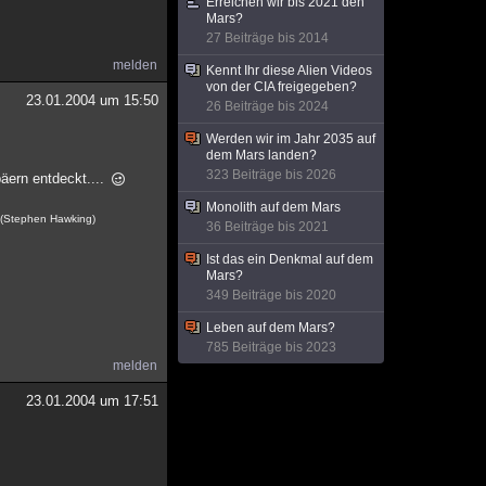
Erreichen wir bis 2021 den
Mars?
27 Beiträge bis 2014
melden
Kennt Ihr diese Alien Videos
von der CIA freigegeben?
23.01.2004 um 15:50
26 Beiträge bis 2024
Werden wir im Jahr 2035 auf
dem Mars landen?
323 Beiträge bis 2026
päern entdeckt....
Monolith auf dem Mars
. (Stephen Hawking)
36 Beiträge bis 2021
Ist das ein Denkmal auf dem
Mars?
349 Beiträge bis 2020
Leben auf dem Mars?
785 Beiträge bis 2023
melden
23.01.2004 um 17:51