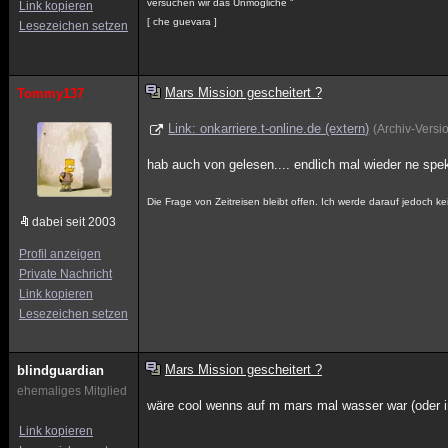
versuchen wir das Unmögliche "
Link kopieren
[ che guevara ]
Lesezeichen setzen
Mars Mission gescheitert ?
Tommy137
Link: onkarriere.t-online.de (extern)
(Archiv-Vers
hab auch von gelesen.... endlich mal wieder ne spek
Die Frage von Zeitreisen bleibt offen. Ich werde darauf jedoch 
dabei seit 2003
Profil anzeigen
Private Nachricht
Link kopieren
Lesezeichen setzen
Mars Mission gescheitert ?
blindguardian
ehemaliges Mitglied
wäre cool wenns auf m mars mal wasser war (oder 
Link kopieren