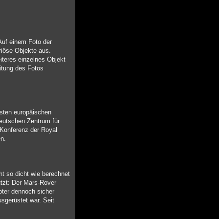
Auf einem Foto der
iöse Objekte aus.
iteres einzelnes Objekt
itung des Fotos
rsten europäischen
Deutschen Zentrum für
r Konferenz der Royal
en.
ht so dicht wie berechnet
ützt: Der Mars-Rover
boter dennoch sicher
sgerüstet war. Seit