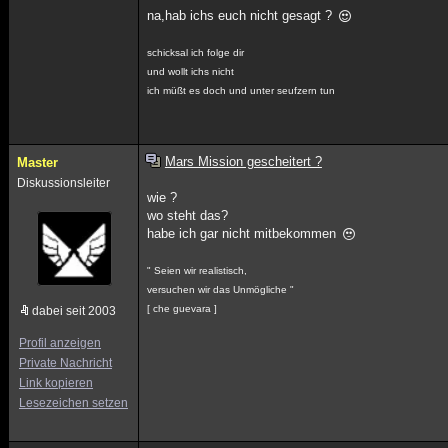
na,hab ichs euch nicht gesagt ?
schicksal ich folge dir
und wollt ichs nicht
ich müßt es doch und unter seufzern tun
Mars Mission gescheitert ?
Master
Diskussionsleiter
wie ?
wo steht das?
habe ich gar nicht mitbekommen
" Seien wir realistisch,
versuchen wir das Unmögliche "
[ che guevara ]
dabei seit 2003
Profil anzeigen
Private Nachricht
Link kopieren
Lesezeichen setzen