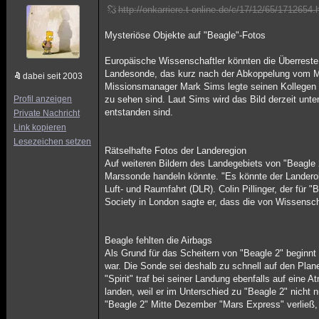
http://onkarriere.t-online.de/c/17/12/65/1712654.
Mysteriöse Objekte auf "Beagle"-Fotos
Europäische Wissenschaftler könnten die Überreste
Landesonde, das kurz nach der Abkoppelung vom Mu
dabei seit 2003
Missionsmanager Mark Sims legte seinen Kollegen ei
Profil anzeigen
zu sehen sind. Laut Sims wird das Bild derzeit unt
entstanden sind.
Private Nachricht
Link kopieren
Lesezeichen setzen
Rätselhafte Fotos der Landeregion
Auf weiteren Bildern des Landegebiets von "Beagle 
Marssonde handeln könnte. "Es könnte der Landerob
Luft- und Raumfahrt (DLR). Colin Pillinger, der für 
Society in London sagte er, dass die von Wissenscha
Beagle fehlten die Airbags
Als Grund für das Scheitern von "Beagle 2" beginnt
war. Die Sonde sei deshalb zu schnell auf den Plan
"Spirit" traf bei seiner Landung ebenfalls auf eine
landen, weil er im Unterschied zu "Beagle 2" nicht
"Beagle 2" Mitte Dezember "Mars Express" verließ