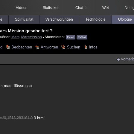
Videos
Statistiken
Chat
Wiki
Neuig
2
le
Spiritualität
Verschwörungen
Technologie
Ufologie
ars Mission gescheitert ?
wörter:
Mars
,
Marsmission
▪ Abonnieren:
Feed
E-Mail
ld
Beobachten
Antworten
Suchen
Infos
vorheri
em mars flüsse gab.
um/0,1518,283161,0
0.html