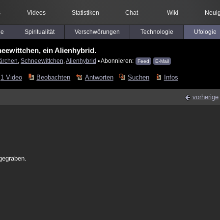
s
Videos
Statistiken
Chat
Wiki
Neuig
le
Spiritualität
Verschwörungen
Technologie
Ufologie
eewittchen, ein Alienhybrid.
ärchen
,
Schneewittchen
,
Alienhybrid
▪ Abonnieren:
Feed
E-Mail
1 Video
Beobachten
Antworten
Suchen
Infos
vorherige
gegraben.