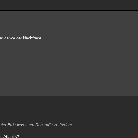
ber danke der Nachfrage.
f der Erde waren um Rohstoffe zu fördern,
n Atlantis?