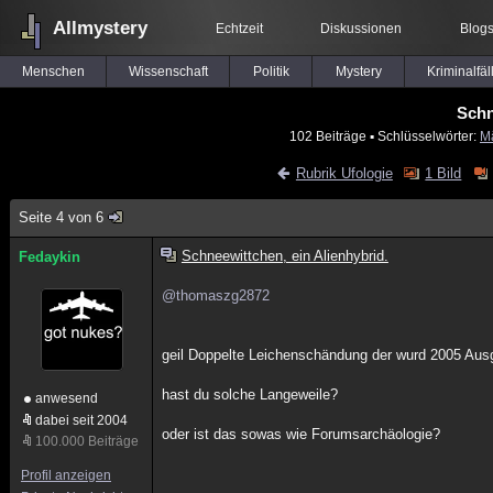
Allmystery
Echtzeit
Diskussionen
Blog
Menschen
Wissenschaft
Politik
Mystery
Kriminalfäl
Schn
102 Beiträge
▪ Schlüsselwörter:
M
Rubrik Ufologie
1 Bild
Seite 4 von 6
Schneewittchen, ein Alienhybrid.
Fedaykin
@thomaszg2872
geil Doppelte Leichenschändung der wurd 2005 Aus
hast du solche Langeweile?
anwesend
dabei seit 2004
oder ist das sowas wie Forumsarchäologie?
100.000 Beiträge
Profil anzeigen