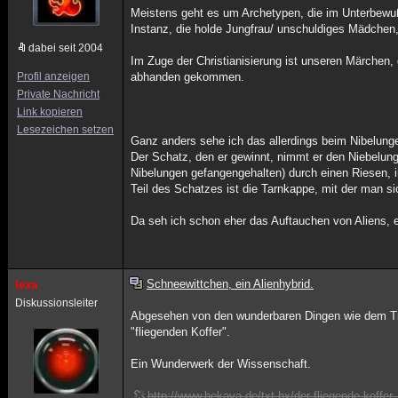
Meistens geht es um Archetypen, die im Unterbewußt
Instanz, die holde Jungfrau/ unschuldiges Mädchen,
dabei seit 2004
Im Zuge der Christianisierung ist unseren Märchen
Profil anzeigen
abhanden gekommen.
Private Nachricht
Link kopieren
Lesezeichen setzen
Ganz anders sehe ich das allerdings beim Nibelungen
Der Schatz, den er gewinnt, nimmt er den Niebelun
Nibelungen gefangengehalten) durch einen Riesen, i
Teil des Schatzes ist die Tarnkappe, mit der man s
Da seh ich schon eher das Auftauchen von Aliens, e
Schneewittchen, ein Alienhybrid.
lexa
Diskussionsleiter
Abgesehen von den wunderbaren Dingen wie dem Tis
"fliegenden Koffer".
Ein Wunderwerk der Wissenschaft.
http://www.hekaya.de/txt.hx/der-fliegende-koffe