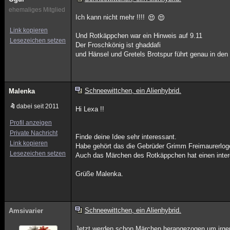
ehemaliges Mitglied
Ich kann nicht mehr !!!!
Link kopieren
Und Rotkäppchen war ein Hinweis auf 9.11
Lesezeichen setzen
Der Froschkönig ist ghaddafi
und Hänsel und Gretels Brotspur führt genau in den I
Schneewittchen, ein Alienhybrid.
Malenka
dabei seit 2011
Hi Lexa !!
Profil anzeigen
Private Nachricht
Finde deine Idee sehr interessant.
Link kopieren
Habe gehört das die Gebrüder Grimm Freimaurerlog
Lesezeichen setzen
Auch das Märchen des Rotkäppchen hat einen inter
Grüße Malenka.
Schneewittchen, ein Alienhybrid.
Amsivarier
Jetzt werden schon Märchen herangezogen um irge