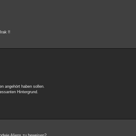
rak !!
en angehört haben sollen.
essanten Hintergrund.
ndwie Aliens zu beweisen?