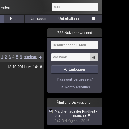
keiten
Natur
Umfragen
Unterhaltung
7
2
2
Nutzer anwesend
1
2
3
4
5
6
nächste
18.10.2011 um 14:18
Einloggen
Passwort vergessen?
Konto erstellen
Ähnliche Diskussionen
Märchen aus der Kindheit -
brutaler als mancher Film
142 Beiträge bis 2015