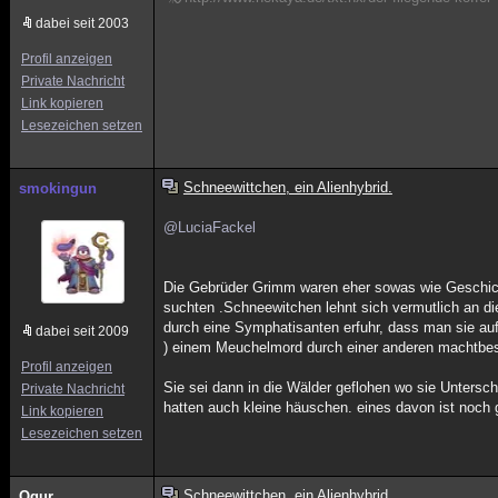
dabei seit 2003
Profil anzeigen
Private Nachricht
Link kopieren
Lesezeichen setzen
Schneewittchen, ein Alienhybrid.
smokingun
@LuciaFackel
Die Gebrüder Grimm waren eher sowas wie Geschicht
suchten .Schneewitchen lehnt sich vermutlich an di
durch eine Symphatisanten erfuhr, dass man sie auf
dabei seit 2009
) einem Meuchelmord durch einer anderen machtbese
Profil anzeigen
Sie sei dann in die Wälder geflohen wo sie Untersch
Private Nachricht
hatten auch kleine häuschen. eines davon ist noch 
Link kopieren
Lesezeichen setzen
Schneewittchen, ein Alienhybrid.
Ogur