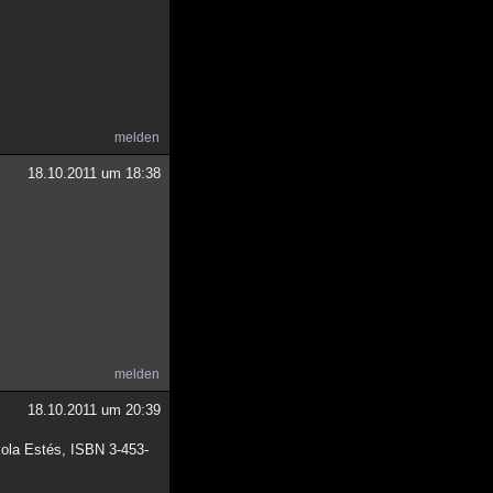
melden
18.10.2011 um 18:38
melden
18.10.2011 um 20:39
kola Estés, ISBN 3-453-