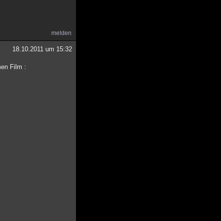
melden
18.10.2011 um 15:32
en Film :