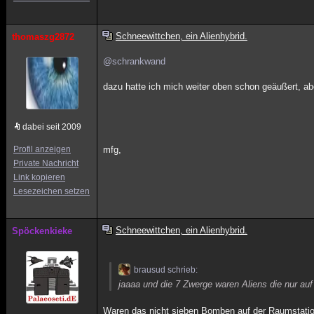
Schneewittchen, ein Alienhybrid.
thomaszg2872
@schrankwand
dazu hatte ich mich weiter oben schon geäußert, a
dabei seit 2009
Profil anzeigen
mfg,
Private Nachricht
Link kopieren
Lesezeichen setzen
Schneewittchen, ein Alienhybrid.
Spöckenkieke
brausud schrieb:
jaaaa und die 7 Zwerge waren Aliens die nur au
Waren das nicht sieben Bomben auf der Raumstatio