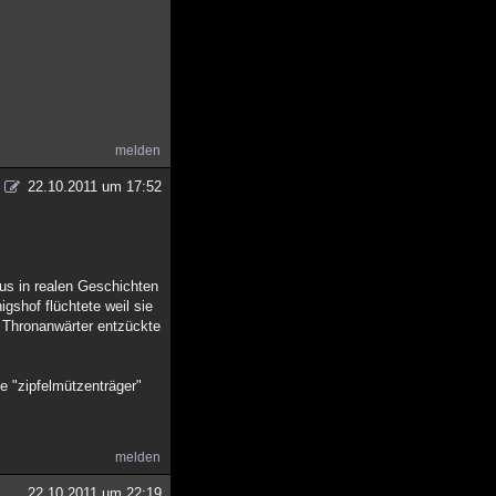
melden
22.10.2011 um 17:52
us in realen Geschichten
gshof flüchtete weil sie
n Thronanwärter entzückte
se "zipfelmützenträger"
melden
22.10.2011 um 22:19