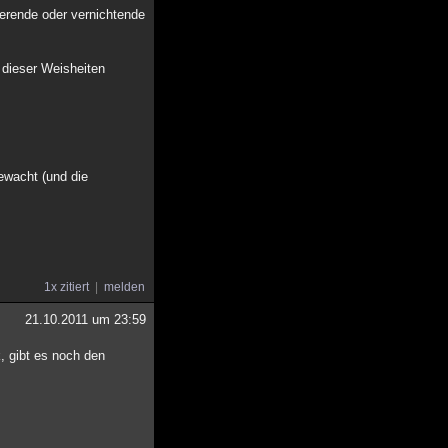
ierende oder vernichtende
 dieser Weisheiten
ewacht (und die
1x zitiert
melden
21.10.2011 um 23:59
 gibt es noch den