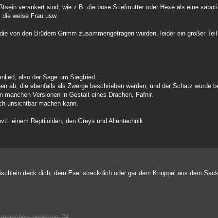
sein verankert sind, wie z.B. die böse Stiefmutter oder Hexe als eine sabot
 die weise Frau usw.
, die von den Brüdern Grimm zusammengetragen wurden, leider ein großer Teil
lied, also der Sage um Siegfried....
gen ab, die ebenfalls als Zwerge beschrieben werden, und der Schatz wurde b
n manchen Versionen in Gestalt eines Drachen, Fafnir.
ich unsichtbar machen kann.
vtl. einem Reptiloiden, den Greys und Alientechnik.
chlein deck dich, dem Esel streckdich oder gar dem Knüppel aus dem Sack,
r--maerchen--andersen_24