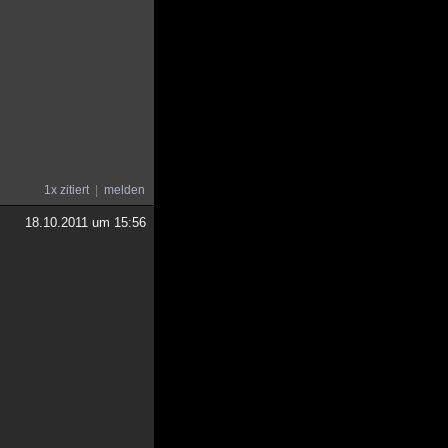
1x zitiert
melden
18.10.2011 um 15:56