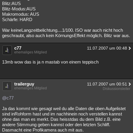
Blitz:AUS
Blitz-Modus:AUS
Makromodus: AUS
Schärfe: HARD
War keineLangzeitbelichtung....1/100. ISO war auch nicht hoch
geschraubt, also auch kein KörnungsEffekt möglich. Blitz war aus.
c77
11.07.2007 um 00:48
ehemaliges Mitglied
13mb wow das is ja n mastab von einem teppisch
trailerguy
11.07.2007 um 00:51
ehemaliges Mitglied
Diskussionsleiter
@c77
Ja das kommt wie gesagt weil du alle Daten die oben Aufgelistet
sind inRohform hast und im nachhinein noch verstellen kannst
ohne das man es merkt. Das heisstdas du dem Bild z.B. eine
andere Stimmung geben kannst oder den letzten Schliff.
Dasmacht eine Profikamera auch mit aus.