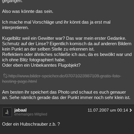
gegangen.
Besucht
Teilgenommen
Alle
Neue
Geschlossen
Also was könnte das sein.
Lesenswert
Schlüsselwörter
Ich mache mal Vorschläge und ihr könnt das ja erst mal
interpretieren.
Kugelblitz weil ein Gewitter war? Das war mein erster Gedanke.
Schmutz auf der Linse? Eigentlich komisch da auf anderen Bildern
kein Punkt an der selben Stelle zu erkennen ist.
Reflektiern oder ähnliches schließe ich aus, da es bewölkt war und
ich ohne Blitz fotographiert habe.
Oder eben ein Unbekanntes Flugobjekt?
http://www.bilder-speicher.de/07071023987109.gratis-foto-
hosting-page.html
Am besten ihr speichert das Photo und schaut es euch genauer
an. Sehe nämlich gerade das der Punkt immer noch sehr klein ist.
jabaal
11.07.2007 um 00:14
ehemaliges Mitglied
Oder ein Hubschrauber z.b. ?