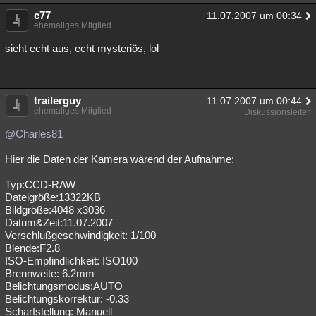
c77
11.07.2007 um 00:34
ehemaliges Mitglied
sieht echt aus, echt mysteriös, lol
trailerguy
11.07.2007 um 00:44
ehemaliges Mitglied
Diskussionsleiter
@Charles81
Hier die Daten der Kamera wärend der Aufnahme:
Typ:CCD-RAW
Dateigröße:13322KB
Bildgröße:4048 x3036
Datum&Zeit:11.07.2007
Verschlußgeschwindigkeit: 1/100
Blende:F2.8
ISO-Empfindlichkeit: ISO100
Brennweite: 6.2mm
Belichtungsmodus:AUTO
Belichtungskorrektur: -0.33
Scharfstellung: Manuell