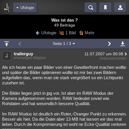
Ufologie
Bereiche
Was ist das ?
49 Beiträge
Echtzeit
Diskussionen
Blogs
Videos
Statistiken
Ufologie
1 Bild
Mehr
Chat
Wiki
Neuigkeiten
Seite
1
/ 3
meine Rubriken
trailerguy
11.07.2007 um 00:08
Menschen
Wissenschaft
Politik
Mystery
Kriminalfälle
ehemaliges Mitglied
Diskussionsleiter
Spiritualität
Verschwörungen
Technologie
Ufologie
Als ich heute ein paar Bilder von einer Gewitterfront machen wollte
und später die Bilder optimieren wollte ist mir bei zwei Bildern
aufgefallen das, wenn man sie stark vergrößert so ein Lichtpunkt
Natur
Umfragen
Unterhaltung
zusehen ist.
weitere Rubriken
Die Bilder liegen jetzt in jpg vor. Ist aber im RAW Modus der
Philosophie
Träume
Orte
Esoterik
Literatur
Kamera aufgenommen worden. RAW bedeutet soviel wie
Rohdaten und hat wesendlich bessere Qualität.
Astronomie
Helpdesk
Gruppen
Gaming
Filme
Im RAW Modus ist deutlich ein Roter,-Oranger Punkt zu erkennen.
Musik
Clash
Verbesserungen
Allmystery
English
Besser als hier. Da die Datei aber 13 MB hat lassen wir das mal
lieber. Durch die Komprimierung ist wohl ne Ecke Qualität verloren
Übersichten