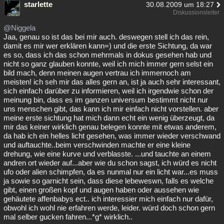
starlette
30.08.2009 um 18:27
Diskussionsleiter
@Niggela
Jaa, genau so ist das bei mir auch. deswegen stell ich das rein,
damit es mir wer erklären kann=) und die erste Sichtung, da war
es so, dass ich das schon mehrmals in dokus gesehen hab und
nicht so ganz glauben konnte, weil ich mich immer gern selst ein
bild mach, denn meinen augen vertrau ich immernoch am
meisten! ich seh mir das alles gern an, ist ja auch sehr interessant,
sich einfach darüber zu informieren, weil ich irgendwie schon der
meinung bin, dass es im ganzen universum bestimmt nicht nur
uns menschen gibt, das kann ich mir einfach nicht vorstellen. aber
meine erste sichtung hat mich dann echt ein wenig überzeugt, da
mir das keiner wirklich genau belegen konnte mit etwas anderem,
da hab ich ein helles licht gesehen, was immer wieder verschwand
und auftauchte..beim verschwinden machte er eine kleine
drehung, wie eine kurve und verblasste. ...und tauchte an einem
andren ort wieder auf...aber wie du schon sagst, ich würd es nicht
ufo oder alien schimpfen, da es nunmal nur ein licht war...es muss
ja sowie so garnicht sein, dass diese lebeweswn, falls es welche
gibt, einen großen kopf und augen haben oder aussehen wie
gehäutete affenbabys ect.. ich interessier mich einfach nur dafür,
obwohl ich wohl nie erfahren werde, leider. würd doch schon gern
mal selber gucken fahren...*g* wirklich..