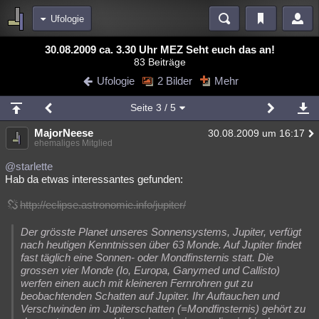
Ufologie
Bereiche
30.08.2009 ca. 3.30 Uhr MEZ Seht euch das an!
83 Beiträge
Echtzeit
Diskussionen
Blogs
Videos
Statistiken
Ufologie
2 Bilder
Mehr
Chat
Wiki
Neuigkeiten
Seite
3
/ 5
meine Rubriken
MajorNeese
30.08.2009 um 16:17
Menschen
Wissenschaft
Politik
Mystery
Kriminalfälle
ehemaliges Mitglied
Spiritualität
Verschwörungen
Technologie
Ufologie
@starlette
Hab da etwas interessantes gefunden:
Natur
Umfragen
Unterhaltung
http://eclipse.astronomie.info/jupiter/
weitere Rubriken
Der grösste Planet unseres Sonnensystems, Jupiter, verfügt
Philosophie
Träume
Orte
Esoterik
Literatur
nach heutigen Kenntnissen über 63 Monde. Auf Jupiter findet
fast täglich eine Sonnen- oder Mondfinsternis statt. Die
Astronomie
Helpdesk
Gruppen
Gaming
Filme
grossen vier Monde (Io, Europa, Ganymed und Callisto)
werfen einen auch mit kleineren Fernrohren gut zu
Musik
Clash
Verbesserungen
Allmystery
English
beobachtenden Schatten auf Jupiter. Ihr Auftauchen und
Verschwinden im Jupiterschatten (=Mondfinsternis) gehört zu
Übersichten