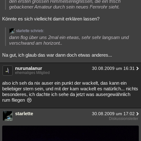
den ersten grossen Himmelsereignissen, die ein frisch
gebackener Amateur durch sein neues Fernrohr sieht.
Besucht
Teilgenommen
Alle
Neue
Geschlossen
Könnte es sich vielleicht damit erklären lassen?
Lesenswert
Schlüsselwörter
starlette schrieb:
dann flog über uns 2mal ein etwas, sehr sehr langsam und
verschwand am horizont..
Na gut, ich glaub das war dann doch etwas anderes...
nurunalanur
30.08.2009 um 16:31
ehemaliges Mitglied
also ich seh da nix auser ein punkt der wackelt, das kann ein
beliebiger stern sein, und mit der kam wackelt es natürlich... nichts
besonderes, ich dachte ich sehe da jetzt was ausergewähnlich
rum fliegen
starlette
30.08.2009 um 17:02
Diskussionsleiter