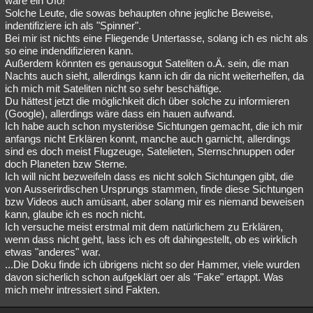
wäre ein Ufo!
Solche Leute, die sowas behaupten ohne jegliche Beweise,
indentifiziere ich als "Spinner".
Bei mir ist nichts eine Fliegende Untertasse, solang ich es nicht als
so eine indendifizieren kann.
Außerdem könnten es genausogut Sateliten o.Ä. sein, die man
Nachts auch sieht, allerdings kann ich dir da nicht weiterhelfen, da
ich mich mit Sateliten nicht so sehr beschäftige.
Du hättest jetzt die möglichkeit dich über solche zu informieren
(Google), allerdings wäre dass ein hauen aufwand.
Ich habe auch schon mysteriöse Sichtungen gemacht, die ich mir
anfangs nicht Erklären konnt, manche auch garnicht, allerdings
sind es doch meist Flugzeuge, Satelieten, Sternschnuppen oder
doch Planeten bzw Sterne.
Ich will nicht bezweifeln dass es nicht solch Sichtungen gibt, die
von Ausserirdischen Ursprungs stammen, finde diese Sichtungen
bzw Videos auch amüsant, aber solang mir es niemand beweisen
kann, glaube ich es noch nicht.
Ich versuche meist erstmal mit dem natürlichem zu Erklären,
wenn dass nicht geht, lass ich es oft dahingestellt, ob es wirklich
etwas "anderes" war.
...Die Doku finde ich übrigens nicht so der Hammer, viele wurden
davon sicherlich schon aufgeklärt oer als "Fake" ertappt. Was
mich mehr intressiert sind Fakten.