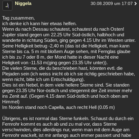
Niggela
30.08.2009 um 17:07
Tag zusammen,
ich denke ich kann hier etwas helfen.
Wenn du nach Dessau schautest, schautest du nach Osten!
Jupiter stand gegen um 22.25 Uhr Süd-östlich, halbhoch und
wanderte in richtung Süden, ging gegen 4.15 Uhr im Westen unter.
Seine Helligkeit betrug -2,40 m (das ist die Helligkeit, man kann
Sterne bis ca. 5 m mit bloßem Auge sehen, mit Fernglas glaube
ich bis zu 7 oder 8 m, der Mond hatte in dieser Nacht eine
Heligkeit von -11.53 m(ging gegen 23.35 Uhr unter)).
Die vielen Sterne, die du beschrieben hast, könnten evtl. die
Plejaden sein (ich weiss inicht ob ich sie richtig geschrieben habe,
wenn nicht, bitte ich um Entschuldigung).
Dies ist ein Nebel, in dem viele hellere Sterne sind. Sie standen
gegen 23.35 Uhr Nor-östlich und stiegenmit der Zeit immer mehr
ins Zenit auf. (Gegen 4.15 dann Süd-östlich und hoch oben am
Himmel)
Im Norden stand noch Capella, auch recht Hell (0.05 m)
Übrigens, es ist normal das Sterne funkeln. Schaust du durch ein
Fernrohr kommt es auch ab und zu mal vor, dass Sterne
verschwinden, dies allerdings nur, wenn man mit dem Auge am
Fernrohr wackelt, ist mir anfangs auch immer passiert und habe