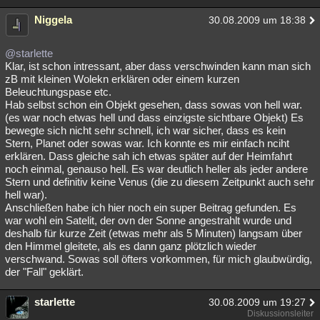
Niggela
30.08.2009 um 18:38
@starlette
Klar, ist schon intressant, aber dass verschwinden kann man sich
zB mit kleinen Wolekn erklären oder einem kurzen
Beleuchtungspase etc.
Hab selbst schon ein Objekt gesehen, dass sowas von hell war.
(es war noch etwas hell und dass einzigste sichtbare Objekt) Es
bewegte sich nicht sehr schnell, ich war sicher, dass es kein
Stern, Planet oder sowas war. Ich konnte es mir einfach nciht
erklären. Dass gleiche sah ich etwas später auf der Heimfahrt
noch einmal, genauso hell. Es war deutlich heller als jeder andere
Stern und definitiv keine Venus (die zu diesem Zeitpunkt auch sehr
hell war).
Anschließen habe ich hier noch ein super Beitrag gefunden. Es
war wohl ein Satelit, der ovn der Sonne angestrahlt wurde und
deshalb für kurze Zeit (etwas mehr als 5 Minuten) langsam über
den Himmel gleitete, als es dann ganz plötzlich wieder
verschwand. Sowas soll öfters vorkommen, für mich glaubwürdig,
der "Fall" geklärt.
starlette
30.08.2009 um 19:27
Diskussionsleiter