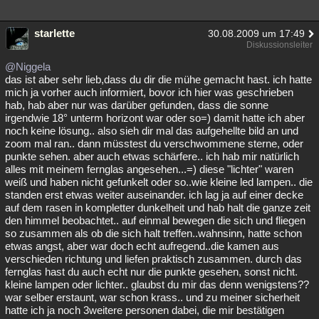
starlette
30.08.2009 um 17:49
Diskussionsleiter
@Niggela
das ist aber sehr lieb,dass du dir die mühe gemacht hast. ich hatte
mich ja vorher auch informiert, bovor ich hier was geschrieben
hab, hab aber nur was darüber gefunden, dass die sonne
irgendwie 18° unterm horizont war oder so=) damit hatte ich aber
noch keine lösung.. also sieh dir mal das aufgehellte bild an und
zoom mal ran.. dann müsstest du verschwommene sterne, oder
punkte sehen. aber auch etwas schärfere.. ich hab mir natürlich
alles mit meinem fernglas angesehen...=) diese "lichter" waren
weiß und haben nicht gefunkelt oder so..wie kleine led lampen.. die
standen erst etwas weiter auseinander. ich lag ja auf einer decke
auf dem rasen in kompletter dunkelheit und hab halt die ganze zeit
den himmel beobachtet.. auf einmal bewegen die sich und fliegen
so zusammen als ob die sich halt treffen..wahnsinn, hatte schon
etwas angst, aber war doch echt aufregend..die kamen aus
verschieden richtung und liefen praktisch zusammen. durch das
fernglas hast du auch echt nur die punkte gesehen, sonst nicht.
kleine lampen oder lichter.. glaubst du mir das denn wenigstens??
war selber erstaunt, war schon krass.. und zu meiner sicherheit
hatte ich ja noch 3weitere personen dabei, die mir bestätigen