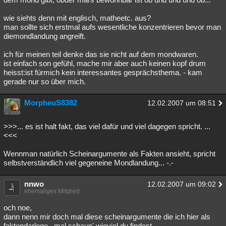
wie siehts denn mit englisch, matheetc. aus?
man sollte sich erstmal aufs wesentliche konzentrieren bevor man
diemondlandung angreift.
ich für meinen teil denke das sie nicht auf dem mondwaren.
ist einfach son gefühl, mache mir aber auch keinen kopf drum
heisst:ist fürmich kein interessantes gesprächsthema. - kam
gerade nur so über mich.
MorpheuS8382
12.02.2007 um 08:51
>>>... es ist halt fakt, das viel dafür und viel dagegen spricht. ...
<<<
Wennman natürlich Scheinargumente als Fakten ansieht, spricht
selbstverständlich viel gegeneine Mondlandung... -.-
nnwo
12.02.2007 um 09:02
ehemaliges Mitglied
och noe,
dann nenn mir doch mal diese scheinargumente die ich hier als
faktendarlege.. mal schaun' wieviel du findest..