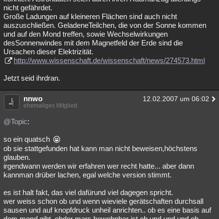
nicht gefährdet.
Große Ladungen auf kleineren Flächen sind auch nicht
auszuschließen. GeladeneTeilchen, die von der Sonne kommen
und auf den Mond treffen, sowie Wechselwirkungen
desSonnenwindes mit dem Magnetfeld der Erde sind die
Ursachen dieser Elektrizität.
http://www.wissenschaft.de/wissenschaft/news/274573.html
Jetzt seid ihrdran.
nnwo
12.02.2007 um 06:02
ehemaliges Mitglied
@Topic
:
so ein quatsch
ob sie stattgefunden hat kann man nicht beweisen,höchstens
glauben.
irgendwann werden wir erfahren wer recht hatte... aber dann
kannman drüber lachen, egal welche version stimmt.
es ist halt fakt, das viel dafürund viel dagegen spricht.
wer weiss schon ob und wenn wieviele gerätschaften durchsall
sausen und auf knopfdruck unheil anrichten.. ob es eine basis auf
dem mond gibt, obder mars bewohnbar ist ob und und und ob...