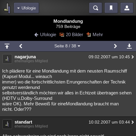
Ufologie
Bereiche
Mondlandung
759 Beiträge
Echtzeit
Diskussionen
Blogs
Videos
Statistiken
Ufologie
20 Bilder
Mehr
Chat
Wiki
Neuigkeiten
Seite
8
/ 38
meine Rubriken
nagarjuna
09.02.2007 um 10:45
Menschen
Wissenschaft
Politik
Mystery
Kriminalfälle
ehemaliges Mitglied
Spiritualität
Verschwörungen
Technologie
Ufologie
Ich plädiere für eine Mondlandung mit dem neusten Raumschiff
(Kapsel Modul... wieauch
immer) wo die fortschrittlichsten Errungenschaften der Technik
Natur
Umfragen
Unterhaltung
genutzt werdenund
weitere Rubriken
selbstverständlich möchten wir alles in Echtzeit übertragen sehen
(HDTV u.Dolby-Surround
Philosophie
Träume
Orte
Esoterik
Literatur
wäre OK). Mehr Beweiß für eineMondlandung braucht man
nicht. Oder???
Astronomie
Helpdesk
Gruppen
Gaming
Filme
standart
10.02.2007 um 03:44
Musik
Clash
Verbesserungen
Allmystery
English
ehemaliges Mitglied
Übersichten