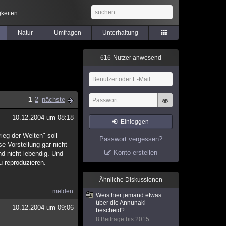
keiten
Natur
Umfragen
Unterhaltung
6
1
6
Nutzer anwesend
1
2
nächste
10.12.2004 um 08:18
Einloggen
ieg der Welten" soll
Passwort vergessen?
e Vorstellung gar nicht
Konto erstellen
nd nicht lebendig. Und
u reproduzieren.
Ähnliche Diskussionen
melden
Weis hier jemand etwas
über die Annunaki
10.12.2004 um 09:06
bescheid?
8 Beiträge bis 2015