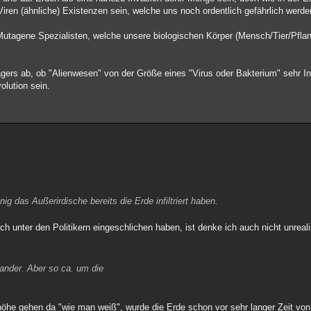
ren (ähnliche) Existenzen sein, welche uns noch ordentlich gefährlich werd
 Mutagene Spezialisten, welche unsere biologischen Körper (Mensch/Tier/Pfl
ägers ab, ob "Alienwesen" von der Größe eines "Virus oder Bakterium" sehr In
olution sein.
ig das Außerirdische bereits die Erde infiltriert haben.
 unter den Politikern eingeschlichen haben, ist denke ich auch nicht unreali
ander. Aber so ca. um die
enhöhe gehen da "wie man weiß", wurde die Erde schon vor sehr langer Zeit vo