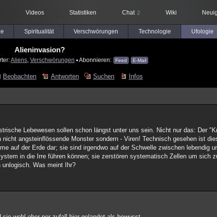
Videos
Statistiken
Chat
Wiki
Neuig
2
le
Spiritualität
Verschwörungen
Technologie
Ufologie
Alieninvasion?
ter:
Aliens
,
Verschwörungen
▪ Abonnieren:
Feed
E-Mail
Beobachten
Antworten
Suchen
Infos
strische Lebewesen sollen schon längst unter uns sein. Nicht nur das: Der "Kr
n nicht angsteinflössende Monster sondern - Viren! Technisch gesehen ist dies
hme auf der Erde dar; sie sind irgendwo auf der Schwelle zwischen lebendig u
system in die Irre führen können; sie zerstören systematisch Zellen um sich z
h unlogisch. Was meint Ihr?
sie wohl eher per zufall hier gelandet als bewusst.