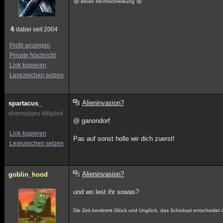
Blöde Rechtschreibung
dabei seit 2004
Profil anzeigen
Private Nachricht
Link kopieren
Lesezeichen setzen
Alieninvasion?
spartacus_
ehemaliges Mitglied
@ ganondorf
Link kopieren
Pas auf sonst holle wir dich zuerst!
Lesezeichen setzen
Alieninvasion?
goblin_hood
und wo lest ihr sowas?
Die Zeit bestimmt Glück und Unglück, das Schicksal entscheide