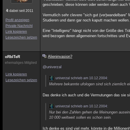
geschrieben, diese können oder werden eben auch Vi
dabei seit 2011
Vermutlich sehr clevere "sich gut (ver)wandelbare"
Profil anzeigen
Studieren und dann gar noch kaputt machen wollen.
Private Nachricht
Eine "Intelligenz" hängt nicht von der Größe des Tr
Link kopieren
wird bezogen deren allgemeinen fortschrittes und Ev
Lesezeichen setzen
Alieninvasion?
oRbITeR
ehemaliges Mitglied
@univerzal
Link kopieren
univerzal schrieb am 10.12.2004:
Lesezeichen setzen
Mehrere bekannte ufologen sind sich ziemlich ein
Das denke ich auch und die Vermutungen das sie sich
univerzal schrieb am 10.12.2004:
Nur bei den Zahlen gehen die Meinungen ausein
10 000 weltweit sollen es schon sein.
Ich denke es sind viel mehr, könnte in die Million