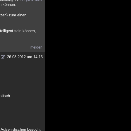
en können.
anzen) zum einen
telligent sein können,
melden
26.08.2012 um 14:13
stisch.
n Außerirdischen besucht