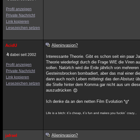
Profil anzeigen
Private Nachricht
Link kopieren
Lesezeichen setzen
Alieninvasion?
AcidU
dabei seit 2002
Interessante Theorie. Gibt es schon seit ein paar Ja
Theorie wiederlegt durch die Frage WIE die Viren a
Profil anzeigen
sollen. Natürlch wird die Erde jährlich von mehrere
Private Nachricht
Gesteinsbrocken bombadiert, aber das mal einer die
Link kopieren
dann auch noch Leben mitbringt das den Absturz übe
Lesezeichen setzen
die Stelle hinter dem Komma gar nicht aus um dies
auszudrücken
Ich denke da an den netten Film Evolution *g*
Life is a bitch: it´s cheap, it´s fun and makes you fuckin´ crazy...
Alieninvasion?
jafrael