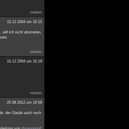
melden
10.12.2004 um 16:15
 will ich nicht abstreiten,
mehr.
melden
10.12.2004 um 16:19
melden
25.08.2012 um 19:58
ubt, der Glaubt auch noch
inleitung von
@ganondorf