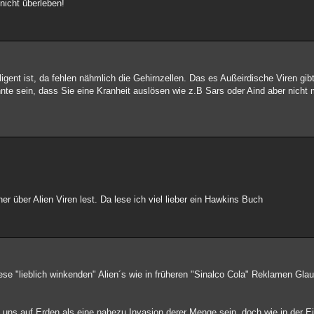
nicht überleben!
ligent ist, da fehlen nähmlich die Gehirnzellen. Das es Außeirdische Viren gibt,
nte sein, dass Sie eine Kranheit auslösen wie z.B Sars oder Aind aber nicht 
er über Alien Viren lest. Da lese ich viel lieber ein Hawkins Buch
se "lieblich winkenden" Alien´s wie in früheren "Sinalco Cola" Reklamen Gla
 uns auf Erden als eine nahezu Invasion derer Menge sein, doch wie in der E