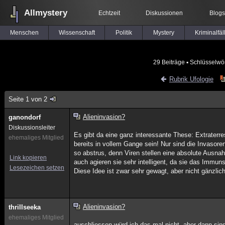
Allmystery
Echtzeit
Diskussionen
Blogs
Menschen
Wissenschaft
Politik
Mystery
Kriminalfäl
29 Beiträge
▪ Schlüsselwör
Rubrik Ufologie
Seite 1 von 2
Alieninvasion?
ganondorf
Diskussionsleiter
Es gibt da eine ganz interessante These: Extraterre
ehemaliges Mitglied
bereits in vollem Gange sein! Nur sind die Invasore
so abstrus, denn Viren stellen eine absolute Ausna
Link kopieren
auch agieren sie sehr intelligent, da sie das Immun
Lesezeichen setzen
Diese Idee ist zwar sehr gewagt, aber nicht gänzlic
Alieninvasion?
thrillseeka
ehemaliges Mitglied
auschliessen würd ich das mal nicht, aber dann sind 