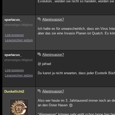
Evolution...würden sie nicht so handeln, würden sie 
Alieninvasion?
spartacus_
ehemaliges Mitglied
Ich halte es für unwarscheinlich, dass ein Virus Inte
aber das sie eine Invasio Planen ist Quatch. Es kön
Link kopieren
Lesezeichen setzen
Alieninvasion?
spartacus_
ehemaliges Mitglied
@ jafrael
Link kopieren
Du kanst ja nicht erwarten, dass jeder Esoterik Büch
Lesezeichen setzen
Alieninvasion?
Dunkellicht2
Also wer heute im 3. Jahrtausend immer noch an die
an den Oster Hasen
"Alienwesen" können sehr wohl schon lange hier bei