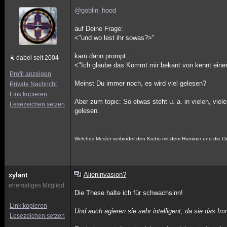
@goblin_hood
auf Deine Frage:
<"und wo lest ihr sowas?>"
kam dann prompt:
dabei seit 2004
<"Ich glaube das Kommt mir bekant von kennt einer
Profil anzeigen
Meinst Du immer noch, es wird viel gelesen?
Private Nachricht
Link kopieren
Aber zum topic: So etwas steht u. a. in vielen, vie
Lesezeichen setzen
gelesen.
Welches Muster verbindet den Krebs mit dem Hummer und die Orch
Alieninvasion?
xylant
ehemaliges Mitglied
Die These halte ich für schwachsinn!
Link kopieren
Und auch agieren sie sehr intelligent, da sie das I
Lesezeichen setzen