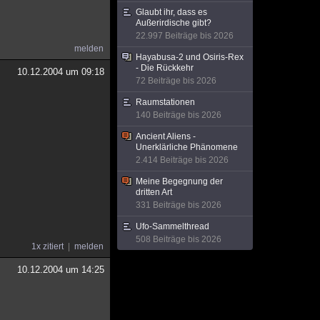
Glaubt ihr, dass es
Außerirdische gibt?
22.997 Beiträge bis 2026
melden
Hayabusa-2 und Osiris-Rex
- Die Rückkehr
10.12.2004 um 09:18
72 Beiträge bis 2026
Raumstationen
140 Beiträge bis 2026
Ancient Aliens -
Unerklärliche Phänomene
2.414 Beiträge bis 2026
Meine Begegnung der
dritten Art
331 Beiträge bis 2026
Ufo-Sammelthread
508 Beiträge bis 2026
1x zitiert
melden
10.12.2004 um 14:25