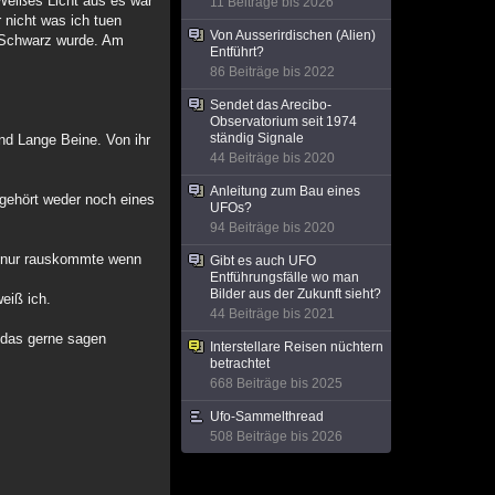
 Weißes Licht aus es war
11 Beiträge bis 2026
 nicht was ich tuen
Von Ausserirdischen (Alien)
s Schwarz wurde. Am
Entführt?
86 Beiträge bis 2022
Sendet das Arecibo-
Observatorium seit 1974
ständig Signale
nd Lange Beine. Von ihr
44 Beiträge bis 2020
Anleitung zum Bau eines
gehört weder noch eines
UFOs?
94 Beiträge bis 2020
d nur rauskommte wenn
Gibt es auch UFO
Entführungsfälle wo man
Bilder aus der Zukunft sieht?
eiß ich.
44 Beiträge bis 2021
r das gerne sagen
Interstellare Reisen nüchtern
betrachtet
668 Beiträge bis 2025
Ufo-Sammelthread
508 Beiträge bis 2026