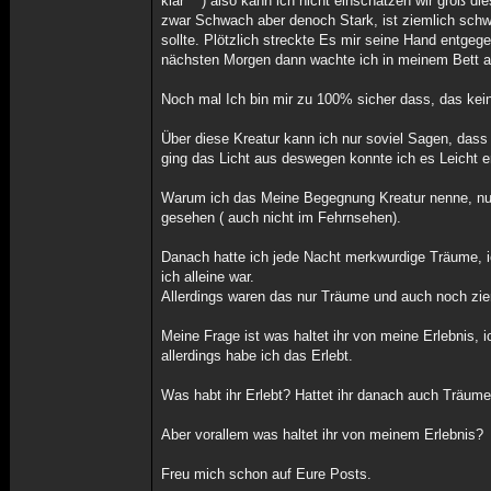
klar ^^) also kann ich nicht einschätzen wir groß 
zwar Schwach aber denoch Stark, ist ziemlich schwe
sollte. Plötzlich streckte Es mir seine Hand entge
nächsten Morgen dann wachte ich in meinem Bett a
Noch mal Ich bin mir zu 100% sicher dass, das kei
Über diese Kreatur kann ich nur soviel Sagen, dass
ging das Licht aus deswegen konnte ich es Leicht 
Warum ich das Meine Begegnung Kreatur nenne, nun 
gesehen ( auch nicht im Fehrnsehen).
Danach hatte ich jede Nacht merkwurdige Träume, i
ich alleine war.
Allerdings waren das nur Träume und auch noch ziem
Meine Frage ist was haltet ihr von meine Erlebnis, 
allerdings habe ich das Erlebt.
Was habt ihr Erlebt? Hattet ihr danach auch Träume
Aber vorallem was haltet ihr von meinem Erlebnis?
Freu mich schon auf Eure Posts.