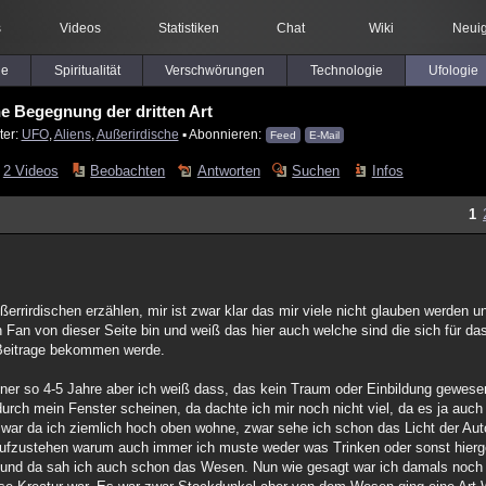
s
Videos
Statistiken
Chat
Wiki
Neuig
le
Spiritualität
Verschwörungen
Technologie
Ufologie
e Begegnung der dritten Art
ter:
UFO
,
Aliens
,
Außerirdische
▪ Abonnieren:
Feed
E-Mail
2 Videos
Beobachten
Antworten
Suchen
Infos
1
rrirdischen erzählen, mir ist zwar klar das mir viele nicht glauben werden 
 Fan von dieser Seite bin und weiß das hier auch welche sind die sich für da
e Beitrage bekommen werde.
iner so 4-5 Jahre aber ich weiß dass, das kein Traum oder Einbildung gewesen
rch mein Fenster scheinen, da dachte ich mir noch nicht viel, da es ja auch 
ar da ich ziemlich hoch oben wohne, zwar sehe ich schon das Licht der Autos
 aufzustehen warum auch immer ich muste weder was Trinken oder sonst hier
und da sah ich auch schon das Wesen. Nun wie gesagt war ich damals noch ni