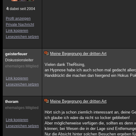
dabei seit 2004
Profil anzeigen
Private Nachricht
Link kopieren
Lesezeichen setzen
Meine Begegnung der dritten Art
geisterfeuer
Diskussionsleiter
Vielen dank TheRising,
ehemaliges Mitglied
an Hypnose habe ich auch schon mal gedacht allerdi
Handdrückt die machen dan hiergend ein Hokus Poku
Link kopieren
Lesezeichen setzen
Meine Begegnung der dritten Art
thoram
ehemaliges Mitglied
Hört sich ja schon ziemlich interessant an, deine G
ich glaube ich wäre da nicht so locker geblieben!
Link kopieren
Aber möglicherweise verfügen die, sollten es denn
Lesezeichen setzen
können; bei Wesen die in der Lage sind Entfernun
Nur die Absicht hinter solchen Besuchen ergeben f