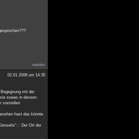
 gesprochen???
melden
02.01.2008 um 14:35
e Begegnung mit der
 sie sowas in dessen
 vorstellen
 gesehen hast das könnte
Jenseits"::: Der Ort der