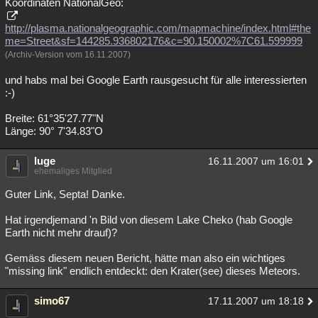
Koordinaten NationalGeo:
Besucht
Teilgenommen
Alle
Neue
Geschlossen
http://plasma.nationalgeographic.com/mapmachine/index.html#the
me=Street&sf=144285.936802176&c=90.150002%7C61.599999
Lesenswert
Schlüsselwörter
(Archiv-Version vom 16.11.2007)
und habs mal bei Google Earth rausgesucht für alle interessierten
:-)
Breite: 61°35'27.77"N
Länge: 90° 7'34.83"O
luge
16.11.2007 um 16:01
ehemaliges Mitglied
Guter Link, Septa! Danke.
Hat irgendjemand 'n Bild von diesem Lake Cheko (hab Google
Earth nicht mehr drauf)?
Gemäss diesem neuen Bericht, hätte man also ein wichtiges
"missing link" endlich entdeckt: den Krater(see) dieses Meteors.
simo67
17.11.2007 um 18:18