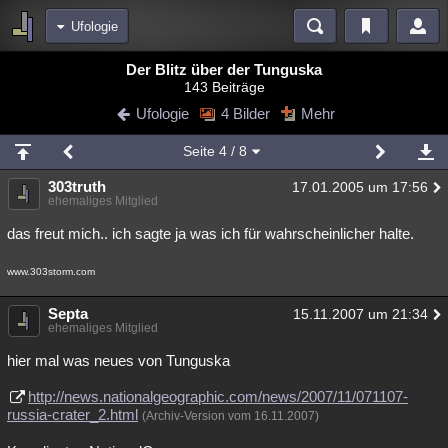
Ufologie
Bereiche
Der Blitz über der Tunguska
143 Beiträge
Echtzeit
Diskussionen
Blogs
Videos
Statistiken
Ufologie
4 Bilder
Mehr
Chat
Wiki
Neuigkeiten
Seite
4
/ 8
meine Rubriken
303truth
17.01.2005 um 17:56
Menschen
Wissenschaft
Politik
Mystery
Kriminalfälle
ehemaliges Mitglied
Spiritualität
Verschwörungen
Technologie
Ufologie
das freut mich.. ich sagte ja was ich für wahrscheinlicher halte.
Natur
Umfragen
Unterhaltung
www.303storm.com
weitere Rubriken
Septa
15.11.2007 um 21:34
ehemaliges Mitglied
Philosophie
Träume
Orte
Esoterik
Literatur
hier mal was neues von Tunguska
Astronomie
Helpdesk
Gruppen
Gaming
Filme
http://news.nationalgeographic.com/news/2007/11/071107-
Musik
Clash
Verbesserungen
Allmystery
English
russia-crater_2.html
(Archiv-Version vom 16.11.2007)
Übersichten