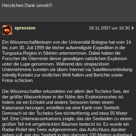
Herzlichen Dank simo67!
xpression
18.11.2007 um 16:30
Ein Wissenschaftlerteam von der Universität Bologna hat vom 14.
bis zum 30. Juli 1999 die bisher aufwendigste Expedition in die
Tunguska-Region in Sibirien unternommen. Dabei haben die
Forscher die Überreste dieser gewaltigen natürlichen Explosion
unter die Lupe genommen. Während des strapaziösen
Unternehmens konnten sie übers Internet via Satellitenverbindung
ständig Kontakt zur restlichen Welt halten und Berichte sowie
Fotos schicken.
Die Wissenschaftler erkundeten vor allem den Tscheko-See, der
der größte Wasserkörper in der Nähe des Explosionsortes ist.
Indem sie ein Echolot und andere Sensoren hinter einem
Katamaran herzogen, erstellten sie eine Karte vom Seebett:
Demnach ist der Tscheko-See trichterförmig und etwa 55 Meter
tief. Eine Unterwasserkamera zeigte, das der Seeboden zu einem
großen Teil mit umgeknickten Bäumen bedeckt ist. Es wurde ein
Radar-Relief des Sees aufgenommen, das Aufschluss darüber
geben soll, wie das Seebett in den obersten 100 Metern aufgebaut