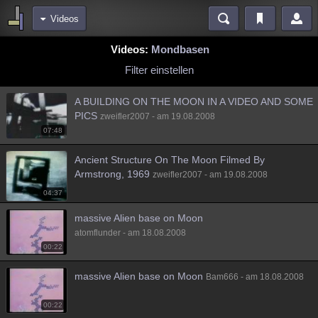
Videos
Bereiche
Videos:
Mondbasen
Echtzeit
Diskussionen
Blogs
Videos
Statistiken
Filter einstellen
Chat
Wiki
Neuigkeiten
2
A BUILDING ON THE MOON IN A VIDEO AND SOME
meine Rubriken
PICS
zweifler2007 - am 19.08.2008
07:48
Menschen
Wissenschaft
Politik
Mystery
Kriminalfälle
Ancient Structure On The Moon Filmed By
Spiritualität
Verschwörungen
Technologie
Ufologie
Armstrong, 1969
zweifler2007 - am 19.08.2008
Natur
Umfragen
Unterhaltung
04:37
weitere Rubriken
massive Alien base on Moon
atomflunder - am 18.08.2008
Philosophie
Träume
Orte
Esoterik
Literatur
00:22
Astronomie
Helpdesk
Gruppen
Gaming
Filme
massive Alien base on Moon
Bam666 - am 18.08.2008
Musik
Clash
Verbesserungen
Allmystery
English
00:22
Übersichten