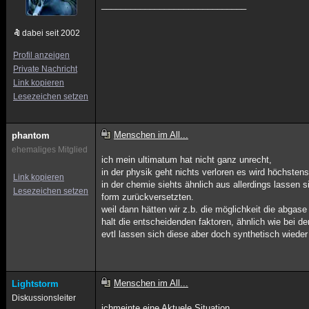
______________________________
dabei seit 2002
Profil anzeigen
Private Nachricht
Link kopieren
Lesezeichen setzen
Menschen im All...
phantom
ehemaliges Mitglied
ich mein ultimatum hat nicht ganz unrecht,
in der physik geht nichts verloren es wird höchste
Link kopieren
in der chemie siehts ähnlich aus allerdings lassen si
Lesezeichen setzen
form zurückversetzten.
weil dann hätten wir z.b. die möglichkeit die abga
halt die entscheidenden faktoren, ähnlich wie bei d
evtl lassen sich diese aber doch synthetisch wieder
Menschen im All...
Lightstorm
Diskussionsleiter
ichmeinte eine Aktuele Situation.