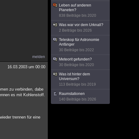
Leben auf anderen
Planeten?
838 Beiträge bis 2020
Was war vor dem Urknall?
2 Beiträge bis 2026
Teleskop für Astronomie
Anfänger
30 Beiträge bis 2022
melden
Meteorit gefunden?
30 Beiträge bis 2020
16.03.2003 um 00:00
Was ist hinter dem
Universum?
113 Beiträge bis 2019
tomen zu verbinden, dabe
Raumstationen
ennen es mit Kohlenstoff.
140 Beiträge bis 2026
ieder trennen für eine