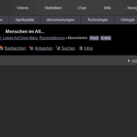
s
Videos
Statistiken
Chat
Wiki
Neuig
le
Spiritualität
Verschwörungen
Technologie
Ufologie
Menschen im All...
l
,
Leben Auf Dem Mars
,
Raumstationen
▪ Abonnieren:
Feed
E-Mail
Beobachten
Antworten
Suchen
Infos
vo