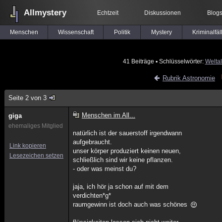
Allmystery
Echtzeit
Diskussionen
Blog
Menschen
Wissenschaft
Politik
Mystery
Kriminalfäl
41 Beiträge
▪ Schlüsselwörter:
Weltal
Rubrik Astronomie
Seite 2 von 3
Menschen im All...
giga
ehemaliges Mitglied
natürlich ist der sauerstoff irgendwann
aufgebraucht.
Link kopieren
unser körper produziert keinen neuen,
Lesezeichen setzen
schließlich sind wir keine pflanzen.
- oder was meinst du?
jaja, ich hör ja schon auf mit dem
verdichten*g*
raumgewinn ist doch auch was schönes