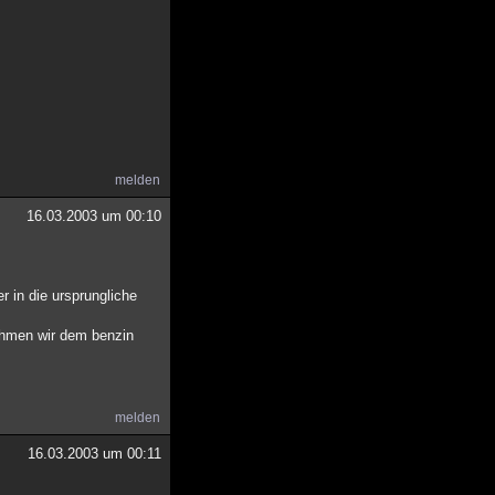
melden
16.03.2003 um 00:10
 in die ursprungliche
nehmen wir dem benzin
melden
16.03.2003 um 00:11