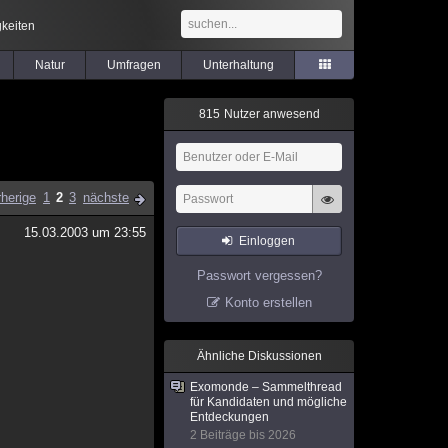
keiten
Natur
Umfragen
Unterhaltung
8
1
5
Nutzer anwesend
rherige
1
2
3
nächste
15.03.2003 um 23:55
Einloggen
Passwort vergessen?
Konto erstellen
Ähnliche Diskussionen
Exomonde – Sammelthread
für Kandidaten und mögliche
Entdeckungen
2 Beiträge bis 2026