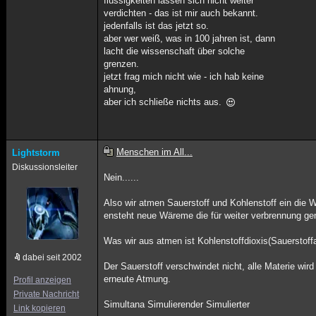
flüssigkeiten lassen sich nicht weiter
verdichten - das ist mir auch bekannt.
jedenfalls ist das jetzt so.
aber wer weiß, was in 100 jahren ist, dann
lacht die wissenschaft über solche
grenzen.
jetzt frag mich nicht wie - ich hab keine
ahnung,
aber ich schließe nichts aus.
Menschen im All...
Lightstorm
Diskussionsleiter
Nein......
Also wir atmen Sauerstoff und Kohlenstoff ein die
ensteht neue Wäreme die für weiter verbrennung genu
Was wir aus atmen ist Kohlenstoffdioxis(Sauerstof
dabei seit 2002
Der Sauerstoff verschwindet nicht, alle Materie wi
erneute Atmung.
Profil anzeigen
Private Nachricht
Simultana Simulierender Simulierter
Link kopieren