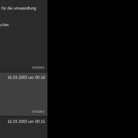
de für die umwandlung
scher,
melden
16.03.2003 um 00:14
melden
16.03.2003 um 00:15