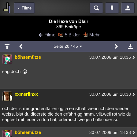
Filme
Bereiche
Die Hexe von Blair
899 Beiträge
Echtzeit
Diskussionen
Blogs
Videos
Statistiken
Filme
5 Bilder
Mehr
Chat
Wiki
Neuigkeiten
2
Seite
28
/ 45
meine Rubriken
böhsemütze
30.07.2006 um 18:36
Menschen
Wissenschaft
Politik
Mystery
Kriminalfälle
Spiritualität
Verschwörungen
Technologie
Ufologie
sag doch
Natur
Umfragen
Unterhaltung
weitere Rubriken
xxmerlinxx
30.07.2006 um 18:38
Philosophie
Träume
Orte
Esoterik
Literatur
och der is mir grad entfallen gg ja ernsthaft wenn ich den wieder
Astronomie
Helpdesk
Gruppen
Gaming
Filme
weiss, bist du dieerste die den erfährt gg hmm, vllt.weil rot wie du
sagtest mit feuer zu tun hat, oderauch wegen hölle oder so
Musik
Clash
Verbesserungen
Allmystery
English
böhsemütze
30.07.2006 um 18:38
Übersichten