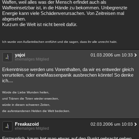
Waffen, weil alles was der Mensch erfindet auch als
Waffeeinsetzbar ist, in die Hände zu bekommen. Unbegrenzte
Energie kann viele Schädenverursachen. Von Zeitreisen mal
abgesehen.
Kurzum die Welt ist nicht bereit dafür.
Ich wurde von Außerirdischen entführt und die sagen, dass ihr alle unrecht habt.
yajoi
01.03.2006 um 10:33
ehemaliges Mitglied
Erkenntnisse werden uns Vorenthalten, da wir es entweder gleich
verurteilen, oder eineMassenpanik ausbrechen könnte! So denke
ich....
Würde die Liebe Wunden heilen,
und Tränen die Toten wieder erwecken,
würde in diesen schweren Zeiten,
die auferstandenen Helden die Welt bedecken.
Freakazoid
02.03.2006 um 10:03
ehemaliges Mitglied
Erstaunlich, kaum hat man etwas auf den Punkt gebracht gehen