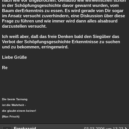
nach wie vor ungebrochen. Genauso wie wirMenschen schon
in der Schöpfungsgeschichte davor gewarnt wurden, vom
Baum der
Erkenntnis zu essen. Es wird gerade von Dir sogar
im Ansatz versucht zuverhindern, eine Diskussion über diese
Frage zu führen und wie immer wird dann alles alsabsurd
darzustellen versucht.
Ich weiß aber, daß das freie Denken bald den Siegüber das
Verbot der Schöpfungsgeschichte Erkenntnisse zu suchen
und zu bekommen, erringenwird.
Liebe Grüße
Re
Die beste Tarnung
ist die Wahrheit -
die glaubt einem keiner!
(Max Frisch)
Freakazoid
03.03.2006 um 13:23