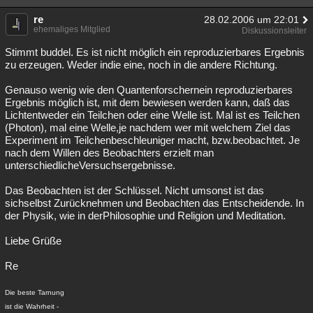
Besucht
Teilgenommen
Alle
Neue
Geschlossen
re
28.02.2006 um 22:01
ehemaliges Mitglied
Diskussionsleiter
Lesenswert
Schlüsselwörter
Stimmt buddel. Es ist nicht möglich ein reproduzierbares Ergebnis
zu erzeugen. Weder indie eine, noch in die andere Richtung.
Genauso wenig wie den Quantenforschernein reproduzierbares
Ergebnis möglich ist, mit dem bewiesen werden kann, daß das
Lichtentweder ein Teilchen oder eine Welle ist. Mal ist es Teilchen
(Photon), mal eine Welle,je nachdem wer mit welchem Ziel das
Experiment im Teilchenbeschleuniger macht, bzw.beobachtet. Je
nach dem Willen des Beobachters erzielt man
unterschiedlicheVersuchsergebnisse.
Das Beobachten ist der Schlüssel. Nicht umsonst ist das
sichselbst Zurücknehmen und Beobachten das Entscheidende. In
der Physik, wie in derPhilosophie und Religion und Meditation.
Liebe Grüße
Re
Die beste Tarnung
ist die Wahrheit -