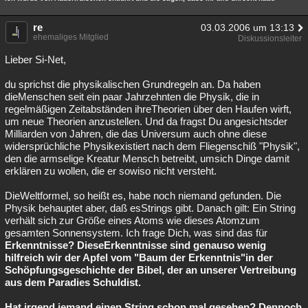
re
03.03.2006 um 13:13
ehemaliges Mitglied
Diskussionsleiter
Lieber Si-Net,
du sprichst die physikalischen Grundregeln an. Da haben
dieMenschen seit ein paar Jahrzehnten die Physik, die in
regelmäßigen Zeitabständen ihreTheorien über den Haufen wirft,
um neue Theorien anzustellen. Und da fragst Du angesichtsder
Milliarden von Jahren, die das Universum auch ohne diese
widersprüchliche Physikexistiert nach dem Fliegenschiß "Physik",
den die armselige Kreatur Mensch betreibt, umsich Dinge damit
erklären zu wollen, die er sowiso nicht versteht.
DieWeltformel, so heißt es, habe noch niemand gefunden. Die
Physik behauptet aber, daß esStrings gibt. Danach gilt: Ein String
verhält sich zur Größe eines Atoms wie dieses Atomzum
gesamten Sonnensystem. Ich frage Dich, was sind das für
Erkenntnisse? DieseErkenntnisse sind genauso wenig
hilfreich wir der Apfel vom "Baum der
Erkenntnis"in der
Schöpfungsgeschichte der Bibel, der an unserer Vertreibung
aus dem Paradies Schuldist.
Hat irgend jemand einen String schon mal gesehen? Dennoch