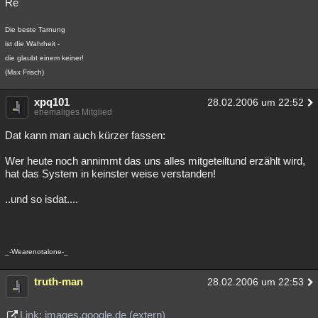
Re
Die beste Tarnung
ist die Wahrheit -
die glaubt einem keiner!
(Max Frisch)
xpq101
28.02.2006 um 22:52
ehemaliges Mitglied
Dat kann man auch kürzer fassen:
Wer heute noch annimmt das uns alles mitgeteiltund erzählt wird,
hat das System in keinster weise verstanden!
..und so isdat....
_-Wearenotalone-_
truth-man
28.02.2006 um 22:53
Link: images.google.de (extern)