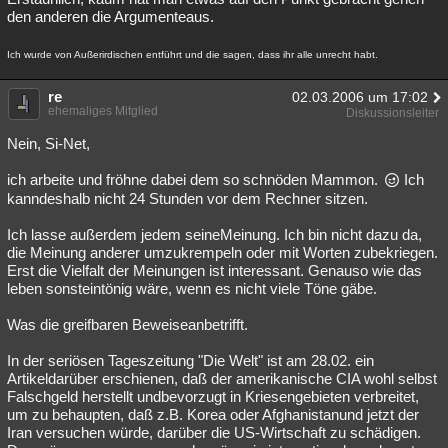
den anderen die Argumenteaus.
Ich wurde von Außerirdischen entführt und die sagen, dass ihr alle unrecht habt.
re
02.03.2006 um 17:02
ehemaliges Mitglied
Diskussionsleiter
Nein, Si-Net,
ich arbeite und fröhne dabei dem so schnöden Mammon.
Ich
kanndeshalb nicht 24 Stunden vor dem Rechner sitzen.
Ich lasse außerdem jedem seineMeinung. Ich bin nicht dazu da,
die Meinung anderer umzukrempeln oder mit Worten zubekriegen.
Erst die Vielfalt der Meinungen ist interessant. Genauso wie das
leben sonsteintönig wäre, wenn es nicht viele Töne gäbe.
Was die greifbaren Beweiseanbetrifft.
In der seriösen Tageszeitung "Die Welt" ist am 28.02. ein
Artikeldarüber erschienen, daß der amerikanische CIA wohl selbst
Falschgeld herstellt undbevorzugt in Kriesengebieten verbreitet,
um zu behaupten, daß z.B. Korea oder Afghanistanund jetzt der
Iran versuchen würde, darüber die US-Wirtschaft zu schädigen.