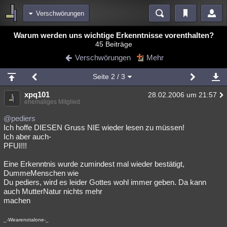
Verschwörungen
Bereiche
Warum werden uns wichtige Erkenntnisse vorenthalten?
45 Beiträge
Echtzeit
Diskussionen
Blogs
Videos
Statistiken
Verschwörungen
Mehr
Chat
Wiki
Neuigkeiten
Seite
2
/ 3
meine Rubriken
xpq101
28.02.2006 um 21:57
Menschen
Wissenschaft
Politik
Mystery
Kriminalfälle
ehemaliges Mitglied
Spiritualität
Verschwörungen
Technologie
Ufologie
@pediers
Ich hoffe DIESEN Gruss NIE wieder lesen zu müssen!
Ich aber auch-
Natur
Umfragen
Unterhaltung
PFUI!!!
weitere Rubriken
Eine Erkenntnis wurde zumindest mal wieder bestätigt,
Philosophie
Träume
Orte
Esoterik
Literatur
DummeMenschen wie
Du pediers, wird es leider Gottes wohl immer geben. Da kann
Astronomie
Helpdesk
Gruppen
Gaming
Filme
auch MutterNatur nichts mehr
machen
Musik
Clash
Verbesserungen
Allmystery
English
_-Wearenotalone-_
Übersichten