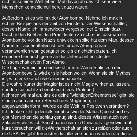
nicht in so einer Welt leben. Mal davon ab das ich sehr viele
Menschen kennedie null bereit dazu wären.
Außerdem ist es wie mit der Atombombe. Nehme ich malein
echtes Beispiel aus der Zeit von Einstein. Der Wissenschaftler,
dessen Name ich immerwieder vergesse, der Einstein dazu
brachte den Brief an den Präsidenten zu schreibe, dasman die
Atombombe vor den Nazis entwickeln sollte hat dem Man, dessen
Name mir auchentfallen ist, der für das Atomprogram
verantwortlich war, gesagt er solle sie nichteinsetzten. Ich
errinnere hier auch gerne an die Unterschriftenliste der
Wissenschaftlervon Fort Alamo.
Die Logik war einfach und sie stimmte. Wenn Stalin von der
Atombombeweiß, wird er sie haben wollen. Wenn sie ein Mythos
ist, wird er sie auch wie einenbehandeln.
Die wahre Kunst der Magier ist es nicht Magie wirken zu lassen,
sondernsie nicht zu benutzen. (Terry Pratchet)
Nehmen wir mal an, das es deine "wichtigenErkenntnisse" gibt, sie
sind ja auch auch im Bereich des Möglichen, in
abgewandelterform. Würde es die Welt im Positiven verändern?
Ich denke nicht, jedenfalls nicht so wieder Status Quo ist und es
gibt Menschen die schlau genug sind, dieses Wissen auch dort
zulassen wo es ist. Sonst haben wir ein China das irgendwie mal
kurz versuchen will dieWeltherschaft an sich zu reißen oder auch
die USA. Es gibt Terroristen die allesversuchen würden um diese