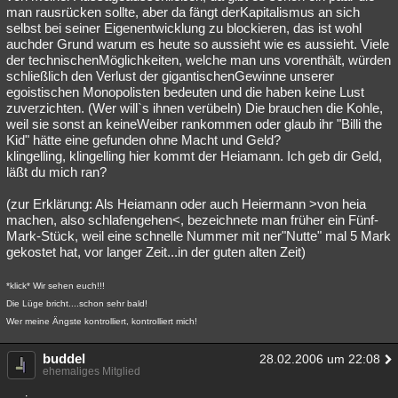
man rausrücken sollte, aber da fängt derKapitalismus an sich
selbst bei seiner Eigenentwicklung zu blockieren, das ist wohl
auchder Grund warum es heute so aussieht wie es aussieht. Viele
der technischenMöglichkeiten, welche man uns vorenthält, würden
schließlich den Verlust der gigantischenGewinne unserer
egoistischen Monopolisten bedeuten und die haben keine Lust
zuverzichten. (Wer will`s ihnen verübeln) Die brauchen die Kohle,
weil sie sonst an keineWeiber rankommen oder glaub ihr "Billi the
Kid" hätte eine gefunden ohne Macht und Geld?
klingelling, klingelling hier kommt der Heiamann. Ich geb dir Geld,
läßt du mich ran?
(zur Erklärung: Als Heiamann oder auch Heiermann >von heia
machen, also schlafengehen<, bezeichnete man früher ein Fünf-
Mark-Stück, weil eine schnelle Nummer mit ner"Nutte" mal 5 Mark
gekostet hat, vor langer Zeit...in der guten alten Zeit)
*klick* Wir sehen euch!!!
Die Lüge bricht....schon sehr bald!
Wer meine Ängste kontrolliert, kontrolliert mich!
buddel
28.02.2006 um 22:08
ehemaliges Mitglied