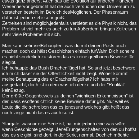
etwas ganz anders. Auch das die Evolution auf anderen Planeten
Wesenhervor gebracht hat die auch versuchen das Universum zu
verstehen besteht im Bereich desMöglichen. Der Phasenraum
dafür ist jedoch sehr sehr groß.
Zeitreisen sind möglich,jedenfalls verbietet es die Physik nicht, das
Problem ist viel mehr es auch zu tun.Außerdem bringen Zeitreisen
sehr viele Probleme mit sich.
Man kann sehr vielBehaupten, was du mit deinen Posts auch
machst, doch du hälst Geschichten einfach fürWahr. Dich scheint
es nicht sonderlich zu stören das es keine greifbaren Beweise für
siegibt.
Ich behaupte das Bush Drachenflügel hat. So und jetzt beschwere
ich mich daser sie der Öffentlichkeit nicht zeigt. Woher kommt
meine Behauptung das er Drachenflügelhat? Ich habs mir
ausgedacht, doch ist in dem was ich denke und der "Realität"
keinBezug.
Der größte Gegenbeweis zu deinen "wichtigen Erkenntnissen" ist
der, dass esoffensichtlich keine Beweise dafür gibt. Nur weil es
Leute die die schreiben das es jenesund welches gibt heißt das
noch lange nicht das es auch so ist.
Stargate, wasnur eine Serie ist, hat mir jedoch eine was wäre
wenn Geschichte gezeigt. JeneErungenschaften von den du hoffst
das es sie gibt, sind dort, in der Serie, normal. Dochich möchte