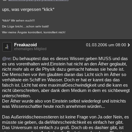
ups, was vergessen *klick*
*klick* Wir sehen euch!!!
Die Lüge bricht....schon sehr bald!
Wer meine Ängste kontrolliert, kontrolliert mich!
Freakazoid
01.03.2006 um 08:00
ehemaliges Mitglied
@re
: Du behauptest das es dieses Wissen geben MUSS und das
es uns vorenthalten wird.Einstein hat nicht an den Äther geglaubt,
nicht mehr als er die Physik dazu gemacht hatwas sie heute ist.
Die Menschen vor ihm glaubten daran das Licht sich im Äther so
verhältwie ein Schiff im Wasser. Doch er hat er kannt das das
falsch ist. Licht hat eine maximalGeschwindigkeit und die kann es
nicht überschreiten, aber dank dem Medium in dem es sichbewegt
unterschreiten.
Der Äther wurde also von Einstein selbst wiederlegt und istnichts
was Wissenschaftler heute noch annehmen würden...
Das Außeriridischeexestieren ist keine Frage von Ja oder Nein, es
müsste sie geben, da dieWahrscheinlichkeit es einfach her gibt.
Das Universum ist einfach zu groß. Doch ob es dashier gibt, ist