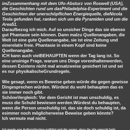
imZusammenhang mit dem Ufo-Absturz von Roswell (USA),
die Geschichten rund um dasPhiladelphia-Experiment und die
Geschichten der unerschöpflichen Energiequelle, dieNicola
Tesla gefunden hat, ranken sich um die Pyramiden und um die
Area51.
Daraufbezog ich mich. Auf so unsicher Dinge das sie ebenso
gut Phantasie sein können. Dann malzu Quellenangaben, die
Welt ist eine gute Quellenangabe, sie ist eine Zeitung und
einerelativ freie. Phantasie in einem Kopf sind keine
Quellenangabe.
ICH kann auch vielBEHAUPTEN wenn der Tag lang ist. So
eine unsinige Frage, warum uns Dinge vorenthaltenwerden,
dessen Existens nicht mal ansatzweise gesichert ist und sei
es nur physikalischeGrundregeln.
Wie gesagt, wenn es Beweise geben würde die gegen gewisse
Dingesprechen würden. Würdest du wohl behaupten das es
sie immer noch gibt.
SchöneVergleich: Vor dem Gericht ist man unschuldig, es
muss die Schuld bewiesen werden.Würdest du behaupten,
wenn die Person unschuldig ist, das sie doch schuldig ist, da
esimmer noch möglicherweise Beweise geben könnte?
Ich vermute mal nicht.
Ich wurde von Außerirdischen entführt und die sagen, dass ihr alle unrecht habt.