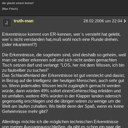
die glaubt einem keiner!
(Max Frisch)
truth-man
28.02.2006 um 22:04
Erkenntnisse kommt von ER-kennen, wer`s versteht hat gelebt,
wer`s nicht verstanden hat,muß wohl noch eine Runde drehen.
(oder inkanieren!?)
Die Erkenntnisse, die sogeheim sind, sind deshalb so geheim, weil
man sie selber erkennen soll und sich nicht anden gemachten
Tisch setzen darf und verlangt: "LOS, her mit dem Wissen, ich bin
zu faulselber zu suchen!"
Das Schlaraffenland der Erkenntnisse ist gut versteckt und dasist,
in Bezug auf die Intelligenz der heutigen Menschen, auch sehr gut
so. Wenn jedemalles Wissen leicht zugänglich gemacht werden
würde, dann würden 49% sofort einenGehirnschlag erleiden und
tot umfallen, weitere 49% würden in der Klapper landen odersich
gegenseitig erschlagen und die übrigen wären zu wenige um die
Welt am laufen zuhalten. Wo bleibt denn der Spaß, wenn es keine
Geheimnisse mehr gibt?
Allerdings möchte ich die möglichen technischen Erkenntnisse
von meiner Aussageausschließen, da gibt es schon ein paar die