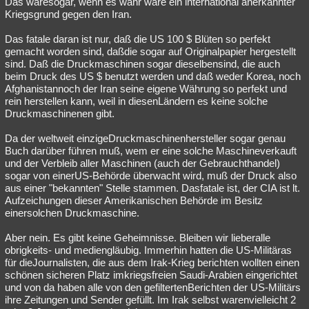
Das wäresogar, wenn es wahr wäre ein international anerkannter
Kriegsgrund gegen den Iran.
Das fatale daran ist nur, daß die US 100 $ Blüten so perfekt
gemacht worden sind, daßdie sogar auf Originalpapier hergestellt
sind. Daß die Druckmaschinen sogar dieselbensind, die auch
beim Druck des US $ benutzt werden und daß weder Korea, noch
Afghanistannoch der Iran seine eigene Währung so perfekt und
rein herstellen kann, weil in diesenLändern es keine solche
Druckmaschinenen gibt.
Da der weltweit einzigeDruckmaschinenhersteller sogar genau
Buch darüber führen muß, wem er eine solche Maschineverkauft
und der Verbleib aller Maschinen (auch der Gebrauchthandel)
sogar von einerUS-Behörde überwacht wird, muß der Druck also
aus einer "bekannten" Stelle stammen. Dasfatale ist, der CIA ist lt.
Aufzeichungen dieser Amerikanischen Behörde im Besitz
einersolchen Druckmaschine.
Aber nein. Es gibt keine Geheimnisse. Bleiben wir lieberalle
obrigkeits- und mediengläubig. Immerhin hatten die US-Militäras
für dieJournalisten, die aus dem Irak-Krieg berichten wollten einen
schönen sicheren Platz imkriegsfreien Saudi-Arabien eingerichtet
und von da haben alle von den gefiltertenBerichten der US-Militärs
ihre Zeitungen und Sender gefüllt. Im Irak selbst warenvielleicht 2