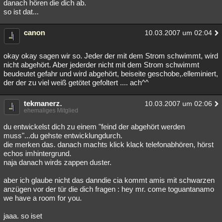
danach hören die dich ab.
so ist dat...
canon
10.03.2007 um 02:04
okay okay sagen wir so. Jeder der mit dem Strom schwimmt, wird
nicht abgehört. Aber jederder nicht mit dem Strom schwimmt
beudeutet gefahr und wird abgehört, beiseite geschobe,.elleminiert,
der der zu viel weiß getötet gefoltert .... ach^^
tekmanerz.
10.03.2007 um 02:06
ehemaliges Mitglied
du entwickelst dich zu einem "feind der abgehört werden
muss"...du gehste entwicklungdurch.
die merken das. danach machts klick klack telefonabhören, hörst
echos imhintergrund.
naja danach wirds zappen duster.
aber ich glaube nicht das danndie cia kommt amis mit schwarzen
anzügen vor der tür die dich fragen : hey mr. come toguantanamo
we have a room for you.
jaaa. so iset