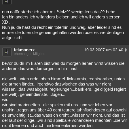
nun dafür sterbe ich aber mit Stolz^^ wenigstens das^^ hehe
Ich bin anders ich willanders bleiben und ich will anders sterben
XD ...
Nun ja. da hast du recht ein toterhin und weg. aber leider sind es
immer die toten die geheimgehalten werden oder es werdenlügen
aufgetischt
tekmanerz.
10.03.2007 um 02:40
ehemaliges Mitglied
bevor du dir im klaren bist was du morgen lernen wirst wissen die
anderen das was dumorgen im hirn hast.
die welt. unten erde, oben himmel. links amis, rechtsaraber, unten
die armen länder...irgendwo dazwischen das was wir nicht
wissen...das wasabgeht, regierungen...bankiers...geld (geld regiert
die welt), geheimdienste....lügen...
wir...
wir sind marionetten...die spielen mit uns. und wir leben vor
unshin...regen uns über 40 cent teurere tuhnfischdosen auf obwohl
es unwichtig ist...das wassich dreht...wissen wir nicht. und das ist
der lauf der dinge...wir sind spielbälle vonanderen mächten...die wir
nicht kennen und auch nie kennenlernen werden.