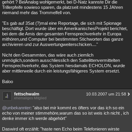
gehört ? BeiAnalog wohlgemerkt, bei D-Natz kannste Dir die
Trillerpfeife sowieso sparen, da platzseit mindestens 15 JAhren
niemand mehr das Trommelfell von.
"Es gab auf 3Sat (?)mal eine Reportage, die sich mit Spionage
beschäftigt. Dort wurde über ein AmerikanischesProjekt berichtet,
bei dem die Amis den gesamten Fernsprechverkehr in Europa
mithören,und Computer bei bestimmten Stichworten das ganze
archivieren und zur Auswertungweiterschicken...."
Nicht den Gesammten, das wäre auch ziemlich
unmöglich,sondern ausschliesslich den Sattelittenvermittelten
Fernsprechverkehr, das System hiesdamals ECHOLON, wurde
aber mittlerweile durch ein leistungsfähigeres System ersetzt.
Baloo
fettschwalm
10.03.2007 um 21:58
ehemaliges Mitglied
@unbekannter
: "also bei mir kommt es öfters vor das ich so ein
echo von meiner stimmehöre,warum das so ist weis ich nicht , ich
denke immer ich werde abgehört"
Daswird oft erzählt: "haste nen Echo beim Telefonieren wirste