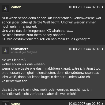
canon
10.03.2007 um 02:12
Nun wenn schon denn schon. An einer totalen Gehirnwäsche war
schon jeder beteiligt derdie Welt betritt. Und wir werden immer
noch gehirnmanipuliert.
Uns wird das denkengeraubt XD ahahahaha....
Ne also hmmm zum them handy abhören...
KP wie desfunktionieren soll ich hab mein zeugs gesagt^^
tekmanerz.
10.03.2007 um 02:18
ehemaliges Mitglied
die welt ist groß.
woher sollen wir das wissen.
wenn ichs wüsste wie das mitabhören klappt, wäre ich längst tod,
erschossen von gheimdienstleuten, denn die würdenwissen das
ichs weiß, dann hät ichne kugel in der stirn...mich würd eh
keinervermissen...
das ist die welt. ein toter, mehr oder weniger, macht nix. ich
kanndie welt nicht verändern, aber die welt mich!
canon
10.03.2007 um 02:30