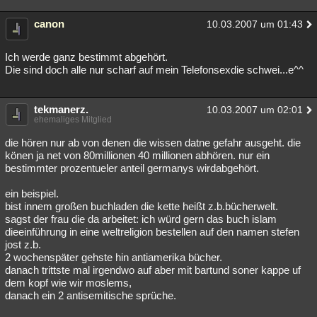
canon
10.03.2007 um 01:43
Ich werde ganz bestimmt abgehört.
Die sind doch alle nur scharf auf mein Telefonsexdie schwei...e^^
tekmanerz.
10.03.2007 um 02:01
ehemaliges Mitglied
die hören nur ab von denen die wissen datne gefahr ausgeht. die
könen ja net von 80millionen 40 millionen abhören. nur ein
bestimmter prozentueler anteil germanys wirdabgehört.
ein beispiel.
bist innem großen buchladen die kette heißt z.b.bücherwelt.
sagst der frau die da arbeitet: ich würd gern das buch islam
dieeinführung in eine weltreligion bestellen auf den namen stefen
jost z.b.
2 wochenspäter gehste hin antiamerika bücher.
danach trittste mal irgendwo auf aber mit bartund soner kappe uf
dem kopf wie wir moslems,
danach ein 2 antisemitische sprüche.