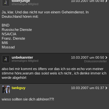
tollerjunge
10.03.2007 um 00:48
ehemaliges Mitglied
Besucht
Teilgenommen
Alle
Neue
Geschlossen
Ja, klar. Und das nicht nur von einem Geheimdienst. In
Lesenswert
Schlüsselwörter
Deutschland hören mit:
BND
Russische Dienste
NSA/CIA
Franz. Dienste
MI6
Mossad
unbekannter
10.03.2007 um 00:50
ehemaliges Mitglied
Diskussionsleiter
also bei mir kommt es öfters vor das ich so ein echo von meiner
stimme höre,warum das soist weis ich nicht , ich denke immer ich
werde abgehört
tankguy
10.03.2007 um 01:37
wieso sollten sie dich abhören??!