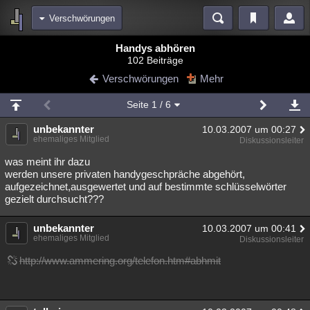
Verschwörungen
Bereiche
Handys abhören
102 Beiträge
Echtzeit
Diskussionen
Blogs
Videos
Statistiken
Verschwörungen
Mehr
Chat
Wiki
Neuigkeiten
Seite
1
/ 6
meine Rubriken
unbekannter
10.03.2007 um 00:27
Menschen
Wissenschaft
Politik
Mystery
Kriminalfälle
ehemaliges Mitglied
Diskussionsleiter
Spiritualität
Verschwörungen
Technologie
Ufologie
was meint ihr dazu
werden unsere privaten handygeschpräche abgehört,
aufgezeichnet,ausgewertet und auf bestimmte schlüsselwörter
Natur
Umfragen
Unterhaltung
gezielt durchsucht???
weitere Rubriken
unbekannter
Philosophie
Träume
Orte
Esoterik
10.03.2007 um 00:41
Literatur
ehemaliges Mitglied
Diskussionsleiter
Astronomie
Helpdesk
Gruppen
Gaming
Filme
http://www.ammering.org/telefon.htm#abhmit
Musik
Clash
Verbesserungen
Allmystery
English
Übersichten