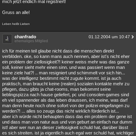
mich jetzt endlich mal registriert!
Gruss an alle!
Leben heißt Lieben
chanfrado
01.12.2004 um 10:47
ehemaliges Mitglied
ich für meinen teil glaube nicht dass die menschen direkt
verblöden. oke, so kann mans auch nennen, aber ist's nicht eher
ein problem der ziellosigkeit?! keiner weiss mehr was das ganze
soll, keiner sieht mehr einen sinn. und was passiert wenn man
keine ziele hat?! .. man resigniert und schimmelt vor sich hin...
was der intelligenz bestimmt nicht zugute kommt. ist ja auch
praktisch, man braucht keine (realen) sozialen kontakte mehr zu
pflegen, dazu gibts ja chat-rooms, man bekommt seine
lieblingspizza nach hause geliefert, pc und consolen-games sind
eh viel spannender als das leben draussen, ich meine, was darf
man denn heute noch ohne sofort von der polizei eingefangen zu
werden?! ... alles so zeugs das nicht wirklich förderlich ist...
aber ich würde nicht behaupten dass das ein problem der gene ist
und dass man von natur aus und von geburt an einfach nur dumm
ist! aber wer nun an dieser ziellosigkeit schuld hat, darüber lässt
es sich streiten. ist ja eigentlich auch egal wer schuld hat, wichtiger