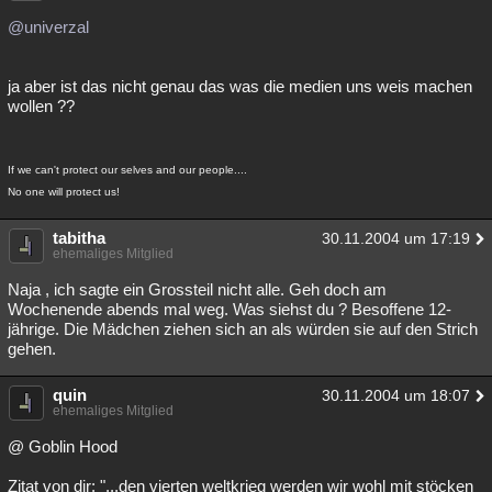
@univerzal
ja aber ist das nicht genau das was die medien uns weis machen
wollen ??
If we can't protect our selves and our people....
No one will protect us!
tabitha
30.11.2004 um 17:19
ehemaliges Mitglied
Naja , ich sagte ein Grossteil nicht alle. Geh doch am
Wochenende abends mal weg. Was siehst du ? Besoffene 12-
jährige. Die Mädchen ziehen sich an als würden sie auf den Strich
gehen.
quin
30.11.2004 um 18:07
ehemaliges Mitglied
@ Goblin Hood
Zitat von dir: "...den vierten weltkrieg werden wir wohl mit stöcken