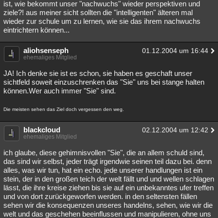
ist, wie bekommt unser "nachwuchs" wieder perspektiven und
ziele?! aus meiner sicht sollten die "intelligenten" älteren mal
wieder zur schule um zu lernen, wie sie das ihrem nachwuchs
eintrichtern können...
aliohsenseph
01.12.2004 um 16:44
ehemaliges Mitglied
JA! Ich denke sie ist es schon, sie haben es geschaft unser
sichtfeld soweit einzuschrenken das "Sie" uns bei stange halten
können.Wer auch immer "Sie" sind.
Die meisten sehen das Ziel doch vergessen den weg.
blackcloud
02.12.2004 um 12:42
ehemaliges Mitglied
ich glaube, diese gehimnisvollen "Sie", die an allem schuld sind,
das sind wir selbst, jeder trägt irgendwie seinen teil dazu bei. denn
alles, was wir tun, hat ein echo. jede unserer handlungen ist ein
stein, der in den großen teich der welt fällt und und wellen schlagen
lässt, die ihre kreise ziehen bis sie auf ein unbekanntes ufer treffen
und von dort zurückgeworfen werden. in den seltensten fällen
sehen wir die konsequenzen unseres handelns, sehen, wie wir die
welt und das geschehen beeinflussen und manipulieren, ohne uns