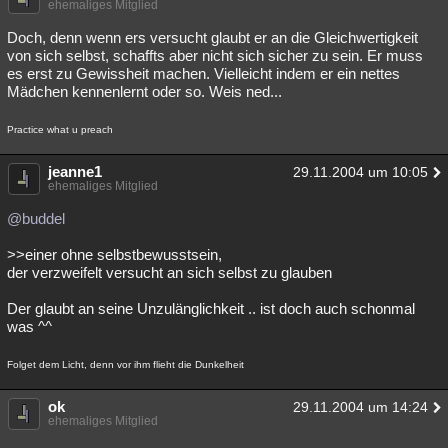
ehemaliges Mitglied
Besucht
Teilgenommen
Alle
Neue
Geschlossen
Doch, denn wenn ers versucht glaubt er an die Gleichwertigkeit
von sich selbst, schaffts aber nicht sich sicher zu sein. Er muss
Lesenswert
Schlüsselwörter
es erst zu Gewissheit machen. Vielleicht indem er ein nettes
Mädchen kennenlernt oder so. Weis ned...
Practice what u preach
jeanne1
29.11.2004 um 10:05
ehemaliges Mitglied
@buddel
>>einer ohne selbstbewusstsein,
der verzweifelt versucht an sich selbst zu glauben
Der glaubt an seine Unzulänglichkeit .. ist doch auch schonmal
was ^^
Folget dem Licht, denn vor ihm flieht die Dunkelheit
ok
29.11.2004 um 14:24
ehemaliges Mitglied