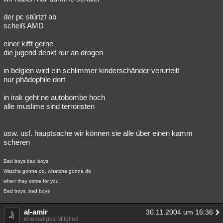
der pc stürtzt ab
scheiß AMD
einer kifft gerne
die jugend denkt nur an drogen
in belgien wird ein schlimmer kinderschänder verurteilt
nur phädophile dort
in irak geht ne autobombe hoch
alle muslime sind terroristen
usw. usf. hauptsache wir können sie alle über einen kamm
scheren
Bad boys bad boys
Watcha gonna do, whatcha gonna do
when they come for you
Bad boys, bad boys
al-amir
30.11.2004 um 16:36
ehemaliges Mitglied