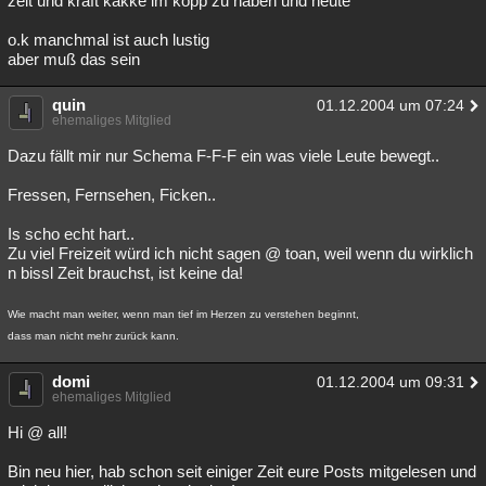
zeit und kraft kakke im kopp zu haben und heute
o.k manchmal ist auch lustig
aber muß das sein
quin
01.12.2004 um 07:24
ehemaliges Mitglied
Dazu fällt mir nur Schema F-F-F ein was viele Leute bewegt..
Fressen, Fernsehen, Ficken..
Is scho echt hart..
Zu viel Freizeit würd ich nicht sagen @ toan, weil wenn du wirklich
n bissl Zeit brauchst, ist keine da!
Wie macht man weiter, wenn man tief im Herzen zu verstehen beginnt,
dass man nicht mehr zurück kann.
domi
01.12.2004 um 09:31
ehemaliges Mitglied
Hi @ all!
Bin neu hier, hab schon seit einiger Zeit eure Posts mitgelesen und