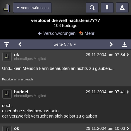
Verschwörungen
Bereiche
verblödet die welt nächstens????
108 Beiträge
Echtzeit
Diskussionen
Blogs
Videos
Statistiken
Verschwörungen
Mehr
Chat
Wiki
Neuigkeiten
2
Seite
5
/ 6
meine Rubriken
ok
29.11.2004 um 07:34
Menschen
Wissenschaft
Politik
Mystery
Kriminalfälle
ehemaliges Mitglied
Spiritualität
Verschwörungen
Technologie
Ufologie
Und...kein Mensch kann behaupten an nichts zu glauben....
Natur
Umfragen
Unterhaltung
Practice what u preach
weitere Rubriken
buddel
29.11.2004 um 07:41
ehemaliges Mitglied
Philosophie
Träume
Orte
Esoterik
Literatur
doch,
Astronomie
Helpdesk
Gruppen
Gaming
Filme
einer ohne selbstbewusstsein,
der verzweifelt versucht an sich selbst zu glauben
Musik
Clash
Verbesserungen
Allmystery
English
ok
Übersichten
29.11.2004 um 10:03