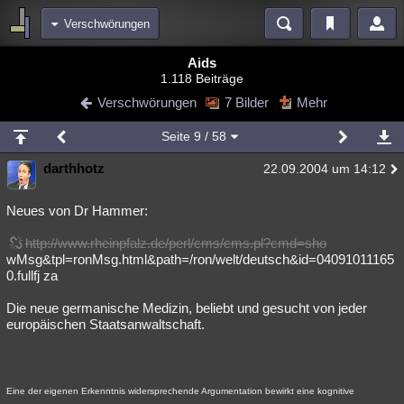
Verschwörungen
Bereiche
Aids
1.118 Beiträge
Echtzeit
Diskussionen
Blogs
Videos
Statistiken
Verschwörungen
7 Bilder
Mehr
Chat
Wiki
Neuigkeiten
2
Seite
9
/ 58
meine Rubriken
darthhotz
22.09.2004 um 14:12
Menschen
Wissenschaft
Politik
Mystery
Kriminalfälle
Spiritualität
Verschwörungen
Technologie
Ufologie
Neues von Dr Hammer:
http://www.rheinpfalz.de/perl/cms/cms.pl?cmd=sho
Natur
Umfragen
Unterhaltung
wMsg&tpl=ronMsg.html&path=/ron/welt/deutsch&id=04091011165
weitere Rubriken
0.fullfj za
Philosophie
Träume
Orte
Esoterik
Literatur
Die neue germanische Medizin, beliebt und gesucht von jeder
europäischen Staatsanwaltschaft.
Astronomie
Helpdesk
Gruppen
Gaming
Filme
Musik
Clash
Verbesserungen
Allmystery
English
Eine der eigenen Erkenntnis widersprechende Argumentation bewirkt eine kognitive
Übersichten