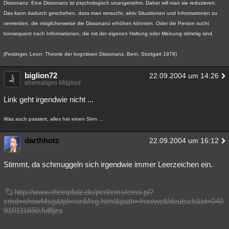
Dissonanz. Eine Dissonanz ist psychologisch unangenehm. Daher will man sie reduzieren.
Besucht
Teilgenommen
Alle
Neue
Geschlossen
Das kann dadurch geschehen, dass man versucht, aktiv Situationen und Informationen zu
vermeiden, die möglicherweise die Dissonanz erhöhen könnten. Oder die Person sucht
Lesenswert
Schlüsselwörter
konsequent nach Informationen, die mit der eigenen Haltung oder Meinung stimmig sind.
(Festinger, Leon: Theorie der kognitiven Dissonanz, Bern, Stuttgart 1978)
biglion72
22.09.2004 um 14:26
ehemaliges Mitglied
Link geht irgendwie nicht ...
Was auch passiert, alles hat einen Sinn ...
darthhotz
22.09.2004 um 16:12
Stimmt, da schmuggeln sich irgendwie immer Leerzeichen ein.
http://www.rheinpfalz.de/perl/cms/cms.pl?
cmd=showMsg&tpl=ronMsg.html&path=/ron/welt/deutsch&id=040
910111650.fullfjza