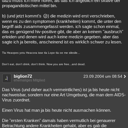
dazu muss ich mehr hören, als das ich angeblich ein sklave der
propagandistischen mittel bin.
b) (und jetzt kommt's
) die medizin wird erst verschrieben,
wenn es zu den symptomen (krankheiten) kommt, die unter den
begriff aids zusammengefasst werden. ich sagte schon einmal,
das es genügend hiv-positive gibt, die aber an keinem "ausbruch"
erleiden und denen wird auch keine medizin gegeben. aber das
sagte ich ja bereits, anscheinend ist es wirklich schwer zu lesen.
Tla Heavpes yotu Heacora isse tla Lope tla oe me silesile...
Don't eat, don't drink, don't think. Now you are free...and dead.
biglion72
23.09.2004 um 08:54
ehemaliges Mitglied
Das Virus (und daher auch vermeintliches) ist ja bis heute nicht
nachweisbar, sondern nur eine Art Umgebung, die man dem AIDS-
Virus zuordnet.
Einen Virus hat man ja bis heute nicht ausmachen können.
Die "ersten Kranken" damals haben vermutlich bei genauerer
Betrachtung andere Krankheiten gehabt, aber es gab die