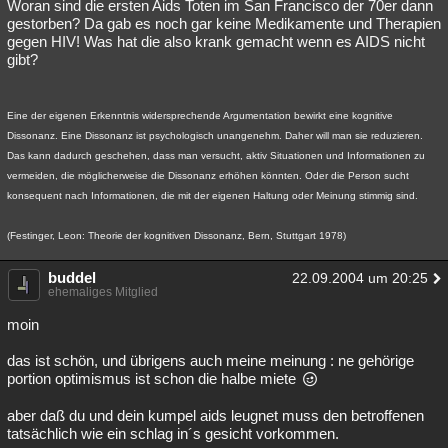
Woran sind die ersten Aids Toten im San Francisco der 70er dann
gestorben? Da gab es noch gar keine Medikamente und Therapien
gegen HIV! Was hat die also krank gemacht wenn es AIDS nicht
gibt?
Eine der eigenen Erkenntnis widersprechende Argumentation bewirkt eine kognitive
Dissonanz. Eine Dissonanz ist psychologisch unangenehm. Daher will man sie reduzieren.
Das kann dadurch geschehen, dass man versucht, aktiv Situationen und Informationen zu
vermeiden, die möglicherweise die Dissonanz erhöhen könnten. Oder die Person sucht
konsequent nach Informationen, die mit der eigenen Haltung oder Meinung stimmig sind.
(Festinger, Leon: Theorie der kognitiven Dissonanz, Bern, Stuttgart 1978)
buddel
22.09.2004 um 20:25
ehemaliges Mitglied
moin
das ist schön, und übrigens auch meine meinung : ne gehörige
portion optimismus ist schon die halbe miete
aber daß du und dein kumpel aids leugnet muss den betroffenen
tatsächlich wie ein schlag in´s gesicht vorkommen.