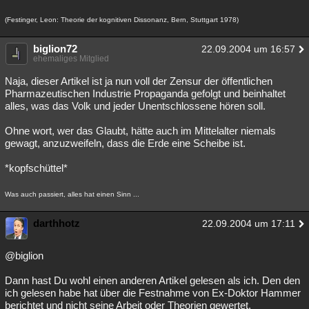
(Festinger, Leon: Theorie der kognitiven Dissonanz, Bern, Stuttgart 1978)
biglion72
22.09.2004 um 16:57
ehemaliges Mitglied
Naja, dieser Artikel ist ja nun voll der Zensur der öffentlichen
Pharmazeutischen Industrie Propaganda gefolgt und beinhaltet
alles, was das Volk und jeder Unentschlossene hören soll.
Ohne wort, wer das Glaubt, hätte auch im Mittelalter niemals
gewagt, anzuzweifeln, dass die Erde eine Scheibe ist.
*kopfschüttel*
Was auch passiert, alles hat einen Sinn ...
darthhotz
22.09.2004 um 17:11
@biglion
Dann hast Du wohl einen anderen Artikel gelesen als ich. Den den
ich gelesen habe hat über die Festnahme von Ex-Doktor Hammer
berichtet und nicht seine Arbeit oder Theorien gewertet.