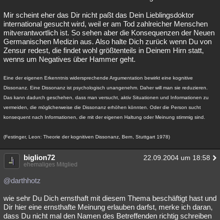
Mir scheint eher das Dir nicht paßt das Dein Lieblingsdoktor
international gesucht wird, weil er am Tod zahlreicher Menschen
mitverantwortlich ist. So sehen aber die Konsequenzen der Neuen
Germanischen Medizin aus. Also halte Dich zurück wenn Du von
Zensur redest, die findet wohl größtenteils in Deinem Hirn statt,
wenns um Negatives über Hammer geht.
Eine der eigenen Erkenntnis widersprechende Argumentation bewirkt eine kognitive
Dissonanz. Eine Dissonanz ist psychologisch unangenehm. Daher will man sie reduzieren.
Das kann dadurch geschehen, dass man versucht, aktiv Situationen und Informationen zu
vermeiden, die möglicherweise die Dissonanz erhöhen könnten. Oder die Person sucht
konsequent nach Informationen, die mit der eigenen Haltung oder Meinung stimmig sind.
(Festinger, Leon: Theorie der kognitiven Dissonanz, Bern, Stuttgart 1978)
biglion72
22.09.2004 um 18:58
ehemaliges Mitglied
@darthhotz
wie sehr Du Dich ernsthaft mit diesem Thema beschäftigt hast und
Dir hier eine ernsthafte Meinung erlauben darfst, merke ich daran,
dass Du nicht mal den Namen des Betreffenden richtig schreiben