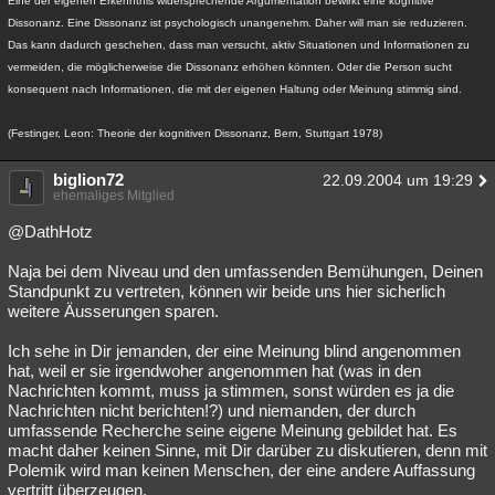
Eine der eigenen Erkenntnis widersprechende Argumentation bewirkt eine kognitive
Dissonanz. Eine Dissonanz ist psychologisch unangenehm. Daher will man sie reduzieren.
Das kann dadurch geschehen, dass man versucht, aktiv Situationen und Informationen zu
vermeiden, die möglicherweise die Dissonanz erhöhen könnten. Oder die Person sucht
konsequent nach Informationen, die mit der eigenen Haltung oder Meinung stimmig sind.
(Festinger, Leon: Theorie der kognitiven Dissonanz, Bern, Stuttgart 1978)
biglion72
22.09.2004 um 19:29
ehemaliges Mitglied
@DathHotz
Naja bei dem Niveau und den umfassenden Bemühungen, Deinen
Standpunkt zu vertreten, können wir beide uns hier sicherlich
weitere Äusserungen sparen.
Ich sehe in Dir jemanden, der eine Meinung blind angenommen
hat, weil er sie irgendwoher angenommen hat (was in den
Nachrichten kommt, muss ja stimmen, sonst würden es ja die
Nachrichten nicht berichten!?) und niemanden, der durch
umfassende Recherche seine eigene Meinung gebildet hat. Es
macht daher keinen Sinne, mit Dir darüber zu diskutieren, denn mit
Polemik wird man keinen Menschen, der eine andere Auffassung
vertritt überzeugen.