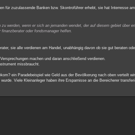
ren für zuzulassende Banken bzw. Skontroführer erhebt, sie hat Interresse am
n zu werden, wenn er sich an jemanden wendet, der auf diesem gebiet über e
 finanzberater oder fondsmanager helfen.
rater, sie alle verdienen am Handel, unabhängig davon ob sie gut beraten ode
are Versprechungen machen und daran anschließend verdienen.
nstrument missbraucht.
kom? ein Paradebeispiel wie Geld aus der Bevölkerung nach oben verteilt wir
wurde. Viele Kleinanleger haben ihre Ersparnisse an die Bereicherer transferi