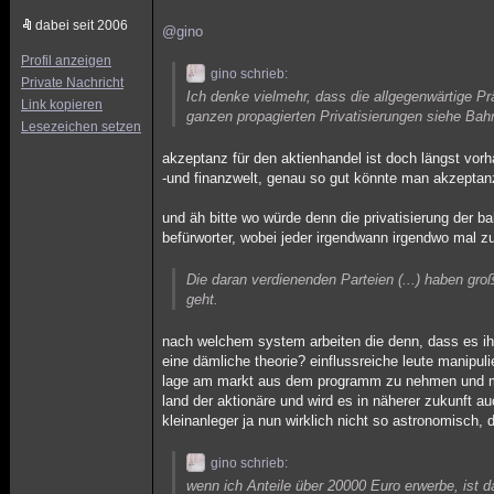
dabei seit 2006
@gino
Profil anzeigen
gino schrieb:
Private Nachricht
Ich denke vielmehr, dass die allgegenwärtige P
Link kopieren
ganzen propagierten Privatisierungen siehe B
Lesezeichen setzen
akzeptanz für den aktienhandel ist doch längst vorha
-und finanzwelt, genau so gut könnte man akzeptanz
und äh bitte wo würde denn die privatisierung der b
befürworter, wobei jeder irgendwann irgendwo mal z
Die daran verdienenden Parteien (...) haben groß
geht.
nach welchem system arbeiten die denn, dass es ihne
eine dämliche theorie? einflussreiche leute manipuli
lage am markt aus dem programm zu nehmen und mac
land der aktionäre und wird es in näherer zukunft a
kleinanleger ja nun wirklich nicht so astronomisch,
gino schrieb:
wenn ich Anteile über 20000 Euro erwerbe, ist d