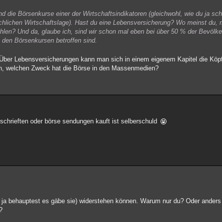
nd die Börsenkurse einer der Wirtschaftsindikatoren (gleichwohl, wie du ja sc
sächlichen Wirtschaftslage). Hast du eine Lebensversicherung? Wo meinst du, 
ahlen? Und da, glaube ich, sind wir schon mal eben bei über 50 % der Bevölk
on den Börsenkursen betroffen sind.
ht. Über Lebensversicherungen kann man sich in einem eigenem Kapitel die Kö
in, welchen Zweck hat die Börse in den Massenmedien?
schrieften oder börse sendungen kauft ist selberschuld
u ja behauptest es gäbe sie) widerstehen können. Warum nur du? Oder anders 
?