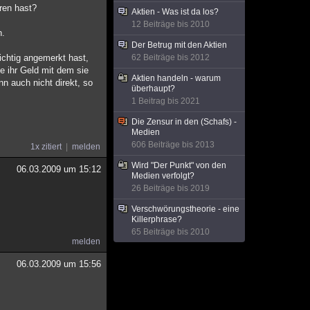
oren hast?
Aktien - Was ist da los?
12 Beiträge bis 2010
n.
Der Betrug mit den Aktien
richtig angemerkt hast,
62 Beiträge bis 2012
e ihr Geld mit dem sie
Aktien handeln - warum
n auch nicht direkt, so
überhaupt?
1 Beitrag bis 2021
Die Zensur in den (Schafs) -
Medien
606 Beiträge bis 2013
1x zitiert
melden
Wird "Der Punkt" von den
06.03.2009 um 15:12
Medien verfolgt?
26 Beiträge bis 2019
Verschwörungstheorie - eine
Killerphrase?
65 Beiträge bis 2010
melden
06.03.2009 um 15:56