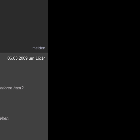
melden
06.03.2009 um 16:14
erloren hast?
neben.