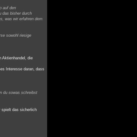
o auf den
u das bisher durch
es, was wir erfahren dem
rse sowohl riesige
n Aktienhandel, die
ßes Interesse daran, dass
nn du sowas schreibst
spielt das sicherlich