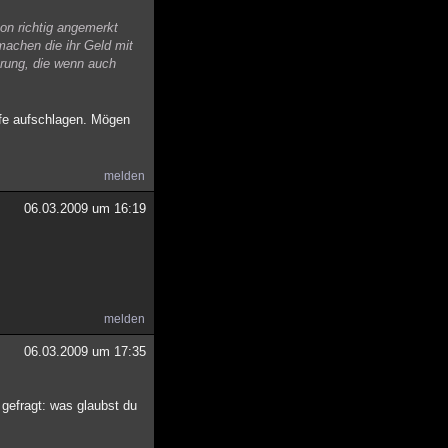
hon richtig angemerkt
machen die ihr Geld mit
erung, die wenn auch
pfe aufschlagen. Mögen
melden
06.03.2009 um 16:19
melden
06.03.2009 um 17:35
gefragt: was glaubst du