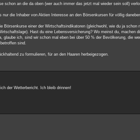
rse schon an die da oben (wer auch immer das jetzt mal wieder sein soll) verl
s nur die Inhaber von Aktien Interesse an den Börsenkursen für völlig danebe
ie Börsenkurse einer der Wirtschaftsindikatoren (gleichwohl, wie du ja schon 
 Wirtschaftslage). Hast du eine Lebensversicherung? Wo meinst du, machen di
, glaube ich, sind wir schon mal eben bei über 50 % der Bevölkerung, die wen
betroffen sind.
rückhaltend zu formulieren, für an den Haaren herbeigezogen.
ch der Wetterbericht. Ich bleib drinnen!