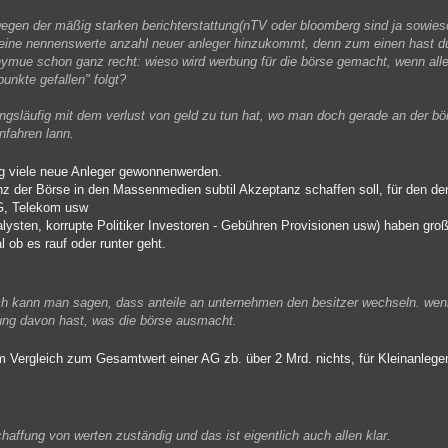
egen der mäßig starken berichterstattung(nTV oder bloomberg sind ja sowies
n eine nennenswerte anzahl neuer anleger hinzukommt, denn zum einen hast d
nymue schon ganz recht: wieso wird werbung für die börse gemacht, wenn all
unkte gefallen" folgt?
ngsläufig mit dem verlust von geld zu tun hat, wo man doch gerade an der bö
nfahren lann.
ung viele neue Anleger gewonnenwerden.
nz der Börse in den Massenmedien subtil Akzeptanz schaffen soll, für den de
AG, Telekom usw
ysten, korrupte Politiker Investoren - Gebühren Provisionen usw) haben gro
l ob es rauf oder runter geht.
sch kann man sagen, dass anteile an unternehmen den besitzer wechseln. we
nung davon hast, was die börse ausmacht.
m Vergleich zum Gesamtwert einer AG zb. über 2 Mrd. nichts, für Kleinanleger 
schaffung von werten zuständig und das ist eigentlich auch allen klar.