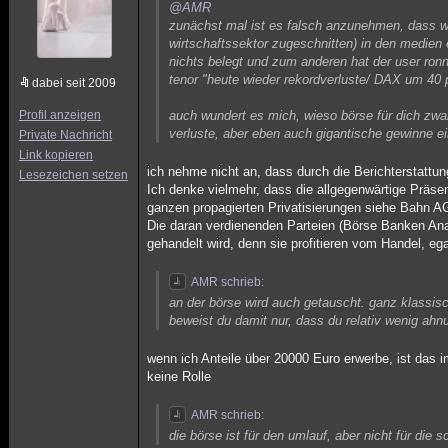
@AMR
zunächst mal ist es falsch anzunehmen, dass w
wirtschaftssektor zugeschnitten) in den medie
nichts belegt und zum anderen hat der user ron
tenor "heute wieder rekordverluste/ DAX um 40 p
dabei seit 2009
Profil anzeigen
auch wundert es mich, wieso börse für dich zwa
verluste, aber eben auch gigantische gewinne ei
Private Nachricht
Link kopieren
ich nehme nicht an, dass durch die Berichterstatt
Lesezeichen setzen
Ich denke vielmehr, dass die allgegenwärtige Präse
ganzen propagierten Privatisierungen siehe Bahn 
Die daran verdienenden Parteien (Börse Banken Anal
gehandelt wird, denn sie profitieren vom Handel, ega
AMR schrieb:
an der börse wird auch getauscht. ganz klassi
beweist du damit nur, dass du relativ wenig ah
wenn ich Anteile über 20000 Euro erwerbe, ist das i
keine Rolle
AMR schrieb:
die börse ist für den umlauf, aber nicht für die 