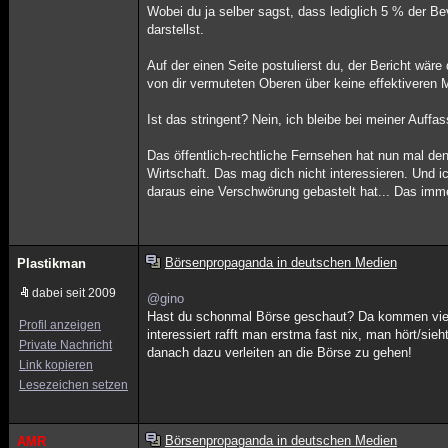
Wobei du ja selber sagst, dass lediglich 5 % der Bev
darstellst.
Auf der einen Seite postulierst du, der Bericht wär
von dir vermuteten Oberen über keine effektiveren M
Ist das stringent? Nein, ich bleibe bei meiner Auff
Das öffentlich-rechtliche Fernsehen hat nun mal d
Wirtschaft. Das mag dich nicht interessieren. Und i
daraus eine Verschwörung gebastelt hat... Das imme
Börsenpropaganda in deutschen Medien
Plastikman
dabei seit 2009
@gino
Hast du schonmal Börse geschaut? Da kommen viele 
Profil anzeigen
interessiert rafft man erstma fast nix, man hört/si
Private Nachricht
danach dazu verleiten an die Börse zu gehen!
Link kopieren
Lesezeichen setzen
Börsenpropaganda in deutschen Medien
AMR