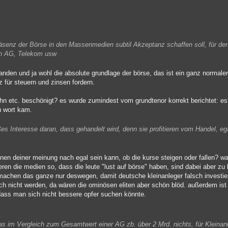
räsenz der Börse in den Massenmedien subtil Akzeptanz schaffen soll, für de
ahn AG, Telekom usw
nden und ja wohl die absolute grundlage der börse, das ist ein ganz normaler 
 für steuern und zinsen fordern.
ahn etc. beschönigt? es wurde zumindest vom grundtenor korrekt berichtet: es g
u wort kam.
es Interesse daran, dass gehandelt wird, denn sie profitieren vom Handel, ega
n deiner meinung nach egal sein kann, ob die kurse steigen oder fallen? was 
eren die medien so, dass die leute "lust auf börse" haben, sind dabei aber zu 
hen das ganze nur deswegen, damit deutsche kleinanleger falsch investiere
uch nicht werden, da wären die ominösen eliten aber schön blöd. außerdem ist 
 dass man sich nicht bessere opfer suchen könnte.
as im Vergleich zum Gesamtwert einer AG zb. über 2 Mrd. nichts, für Kleinanl