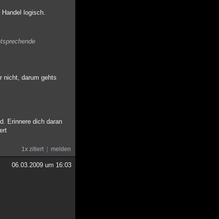
 Handel logisch.
ntsprechende
r nicht, darum gehts
d. Erinnere dich daran
ert
1x zitiert
melden
06.03.2009 um 16:03