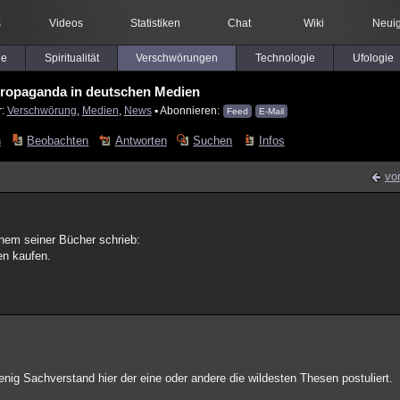
s
Videos
Statistiken
Chat
Wiki
Neuig
le
Spiritualität
Verschwörungen
Technologie
Ufologie
ropaganda in deutschen Medien
r:
Verschwörung
,
Medien
,
News
▪ Abonnieren:
Feed
E-Mail
n
Beobachten
Antworten
Suchen
Infos
vo
inem seiner Bücher schrieb:
ien kaufen.
nig Sachverstand hier der eine oder andere die wildesten Thesen postuliert.