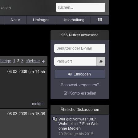
keiten
Natur
Umfragen
Unterhaltung
9
6
6
Nutzer anwesend
rherige
1
2
3
nächste
06.03.2009 um 14:55
Einloggen
Passwort vergessen?
Konto erstellen
melden
Ähnliche Diskussionen
06.03.2009 um 15:08
Wer gibt vor was "DIE"
Wahrheit ist ? Eine Welt
ohne Medien
70 Beiträge bis 2015