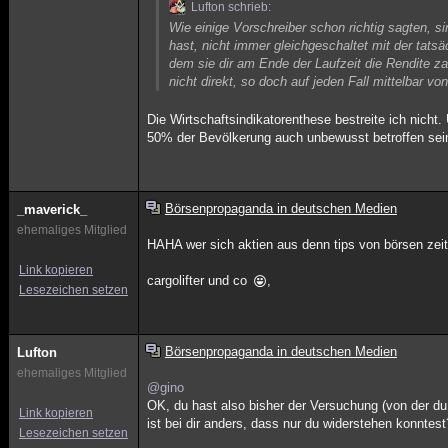
Lufton schrieb:
Wie einige Vorschreiber schon richtig sagten, si
hast, nicht immer gleichgeschaltet mit der tat
dem sie dir am Ende der Laufzeit die Rendite z
nicht direkt, so doch auf jeden Fall mittelbar v
Die Wirtschaftsindikatorenthese bestreite ich nic
50% der Bevölkerung auch unbewusst betroffen se
Börsenpropaganda in deutschen Medien
_maverick_
ehemaliges Mitglied
HAHA wer sich aktien aus denn tips von börsen zeit
Link kopieren
cargolifter und co
,
Lesezeichen setzen
Börsenpropaganda in deutschen Medien
Lufton
ehemaliges Mitglied
@gino
OK, du hast also bisher der Versuchung (von der d
Link kopieren
ist bei dir anders, dass nur du widerstehen konntest
Lesezeichen setzen