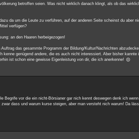
ölkerung betroffen seien. Was nicht wirklich danach klingt, als ob das wirklic
e dazu da um die Leute zu verführen, auf der anderen Seite scheinst du aber n
ittel verfügen?
assung: an den Haaren herbeigezogen!
en Auftrag das gesammte Programm der Bildung/Kultur/Nachrichten abzudecke
ch kenne genügend andere, die es auch nicht interessiert. Aber bisher kannte 
rhin ist schon eine gewisse Eigenleistung von dir, die ich anerkenne!
Begrife vor die ein nicht-Börsianer gar nich kennt deswegen denk ich wenn
eht zwar dass und warum kurse steigen, aber man versteht nich warum! Da läss