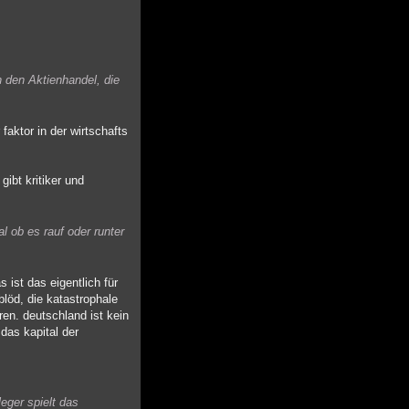
n den Aktienhandel, die
faktor in der wirtschafts
ibt kritiker und
l ob es rauf oder runter
ist das eigentlich für
blöd, die katastrophale
n. deutschland ist kein
das kapital der
eger spielt das