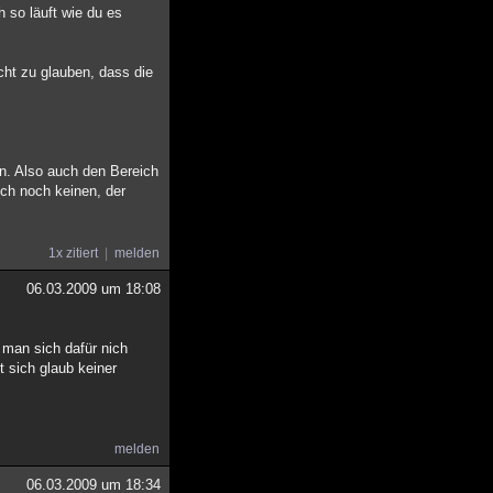
h so läuft wie du es
icht zu glauben, dass die
n. Also auch den Bereich
ich noch keinen, der
1x zitiert
melden
06.03.2009 um 18:08
 man sich dafür nich
t sich glaub keiner
melden
06.03.2009 um 18:34