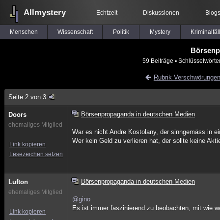
Allmystery
Echtzeit
Diskussionen
Blog
Menschen
Wissenschaft
Politik
Mystery
Kriminalfäl
Börsenp
59 Beiträge
▪ Schlüsselwörte
Rubrik Verschwörunge
Seite 2 von 3
Börsenpropaganda in deutschen Medien
Doors
ehemaliges Mitglied
War es nicht Andre Kostolany, der sinngemäss in e
Wer kein Geld zu verlieren hat, der sollte keine Akt
Link kopieren
Lesezeichen setzen
Börsenpropaganda in deutschen Medien
Lufton
ehemaliges Mitglied
@gino
Es ist immer faszinierend zu beobachten, mit wie we
Link kopieren