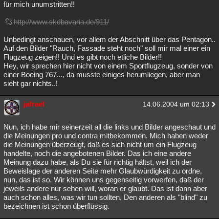
für mich unumstritten!!
http://www.skdbavaria.de/911/
Unbedingt anschauen, vor allem der Abschnitt über das Pentagon..
Auf den Bilder "Rauch, Fassade steht noch" soll mir mal einer ein
Flugzeug zeigen!! Und es gibt noch etliche Bilder!!
Hey, wir sprechen hier nicht von einem Sportflugzeug, sonder von
einer Boeing 767..., da musste einiges herumliegen, aber man
sieht gar nichts..!
jafrael
14.06.2004 um 02:13
Nun, ich habe mir seinerzeit all die links und Bilder angeschaut und
die Meinungen pro und contra mitbekommen. Mich haben weder
die Meinungen überzeugt, daß es sich nicht um ein Flugzeug
handelte, noch die angebotenen Bilder. Das ich eine andere
Meinung dazu habe, als Du sie für richtig hältst, weil ich der
Beweislage der anderen Seite mehr Glaubwürdigkeit zu ordne,
nun, das ist so. Wir können uns gegenseitig vorwerfen, daß der
jeweils andere nur sehen will, woran er glaubt. Das ist dann aber
auch schon alles, was wir tun sollten. Den anderen als "blind" zu
bezeichnen ist schon überflüssig.