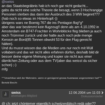
@swiss
an das Staatsbegräbnis hab ich noch gar nicht gedacht...
gabs da nicht eine solche Theorie die besagt, wenn 3 Hochrangige
Personen sterben das dann der Ausbruch des 3 WW beginnt???
(hab noch so etwas im Hinterkopf:-))
übrigens wars ne Boenig 767 die ins Pentagon flog*g*
aber das war bestimmt kein flugzeug!! denn als am 4.10.1992 in
Amsterdam ein B747-Frachter in Wohnblöcke flog blieben ja auch
noch Trümmer zurück und der hatte auch noch jede menge
Kerosin an Bord(85 Tonnen obwohl 53 für den Flug gereicht
hätten).
Und du musst wissen das die Medien uns nur noch mit Müll
vollabern und das wir nicht alles erfahren dürfen, deshalb bild dir
besser deine eigene Meinung und kopier sie nicht aus einer
dämlichen Zeitung oder aus dem TV(aber das weisst du sicher
schon) ;-)
mfg
°°"Unsichtbar wird der Wahnsinn, wenn er genügend grosse Ausmasse angenommen hat!"°°
Bertold Brecht
swiss
12.06.2004 um 11:03
ehemaliges Mitglied
Diskussionsleiter
@ ch: jetzt chöntemer eigentlich schwiizerdütsch redä oder??