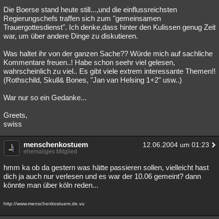
Die Boerse stand heute still...,und die einflussreichsten
Besucht
Teilgenommen
Alle
Neue
Geschlossen
Regierungschefs traffen sich zum "gemeinsamen
Trauergottesdienst". Ich denke,dass hinter den Kulissen genug Zeit
Lesenswert
Schlüsselwörter
war, um über andere Dinge zu diskutieren.
Was haltet ihr von der ganzen Sache?? Würde mich auf sachliche
Kommentare freuen..! Habe schon seehr viel gelesen,
wahrscheinlich zu viel.. Es gibt viele extrem interessante Themen!!
(Rothschild, Skull& Bones, "Jan van Helsing 1+2" usw..)
War nur so ein Gedanke...
Greets,
swiss
menschenkostuem
12.06.2004 um 01:23
ehemaliges Mitglied
hmm ka ob da gestern was hätte passieren sollen, vielleicht hast
dich ja auch nur verlesen und es war der 10.06 gemeint? dann
könnte man über köln reden...
http://www.menschenkostuem.de.vu