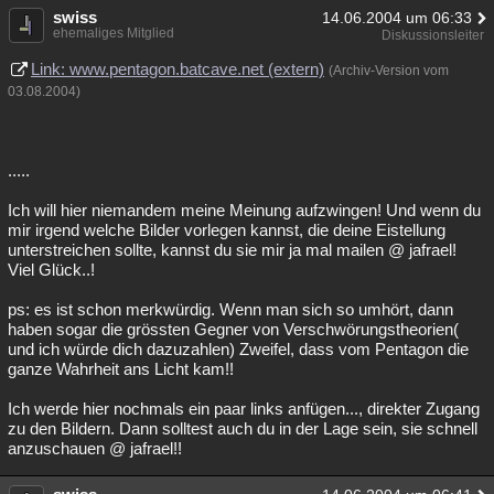
swiss
14.06.2004 um 06:33
ehemaliges Mitglied
Diskussionsleiter
Link: www.pentagon.batcave.net (extern)
(Archiv-Version vom
03.08.2004)
.....
Ich will hier niemandem meine Meinung aufzwingen! Und wenn du
mir irgend welche Bilder vorlegen kannst, die deine Eistellung
unterstreichen sollte, kannst du sie mir ja mal mailen @ jafrael!
Viel Glück..!
ps: es ist schon merkwürdig. Wenn man sich so umhört, dann
haben sogar die grössten Gegner von Verschwörungstheorien(
und ich würde dich dazuzahlen) Zweifel, dass vom Pentagon die
ganze Wahrheit ans Licht kam!!
Ich werde hier nochmals ein paar links anfügen..., direkter Zugang
zu den Bildern. Dann solltest auch du in der Lage sein, sie schnell
anzuschauen @ jafrael!!