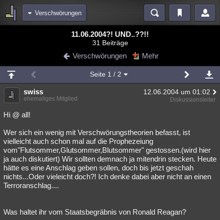
Verschwörungen
Bereiche
11.06.2004?! UND..??!!
31 Beiträge
Echtzeit
Diskussionen
Blogs
Videos
Statistiken
Verschwörungen
Mehr
Chat
Wiki
Neuigkeiten
Seite
1
/ 2
meine Rubriken
swiss
12.06.2004 um 01:02
Menschen
Wissenschaft
Politik
Mystery
Kriminalfälle
ehemaliges Mitglied
Diskussionsleiter
Spiritualität
Verschwörungen
Technologie
Ufologie
Hi @ all!
Wer sich ein wenig mit Verschwörungstheorien befasst, ist
Natur
Umfragen
Unterhaltung
vielleicht auch schon mal auf die Prophezeiung
weitere Rubriken
vom"Flutsommer,Glutsommer,Blutsommer" gestossen.(wird hier
ja auch diskutiert) Wir sollten demnach ja mitendrin stecken. Heute
Philosophie
Träume
Orte
Esoterik
Literatur
hätte es eine Anschlag geben sollen, doch bis jetzt geschah
nichts...Oder vieleicht doch?! Ich denke dabei aber nicht an einen
Astronomie
Helpdesk
Gruppen
Gaming
Filme
Terroranschlag....
Musik
Clash
Verbesserungen
Allmystery
English
Was haltet ihr vom Staatsbegräbnis von Ronald Reagan?
Übersichten