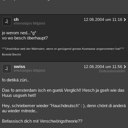
ch
12.06.2004 um 11:16
ehemaliges Mitglied
jo werom ned...*g*
vo wo besch öberhaupt?
°°"Unsichtbar wird der Wahnsinn, wenn er genügend grosse Ausmasse angenommen hat!"°°
Bertold Brecht
swiss
12.06.2004 um 11:56
ehemaliges Mitglied
Diskussionsleiter
fo dietikä züri..
Das fo amsterdam isch en guetä Verglich!! Hesch ja gseh wie das
Huus usgseh het!!
Hey, schriebemer wieder "Hauchdeutsch" : ), denn chönt di anderä
au wieder mitrede..
Befassisch dich mit Verschwörigstheorie??