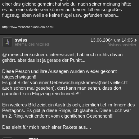
einer das gleiche gemeint hat wie du, nach seiner meinung hätte
es nur eine rakete sein können auf keinen fall ein so großes
flugzeug, eben weil sie keine flügel usw. gefunden haben...
http://www.menschenkostuem.de.vu
swiss
13.06.2004 um 14:05
ehemaliges Mitglied
Diskussionsleiter
@ menschenkostuem: interesseant, hab noch nichts davon
gehört, aber das ist ja gerade der Punkt...
Diese Person und ihre Aussagen wurden wieder gekonnt
totgeschwiegen!!
Es gibt Bilder von einer Ueberwachungskamera(hast vielleicht
auch schon mal gesehen), dort kann man sehen, dass dort
garantiert kein Flugzeug reindonnerte!!!
Ein weiteres Bild zeigt ein Austrittsloch, ziemlich tief im Innern des
Pentagons. Es gibt ja diese Ringe, ich glaube 5. Diese Loch war
im 2. Ring, weit entfernt vom eigentlichen Geschehen!!!
Das sieht für mich nach einer Rakete aus....