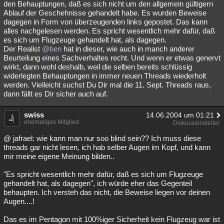
den Behauptungen, daß es sich nicht um den allgemein gültigern
Ablauf der Geschehnisse gehandelt habe. Es wurden Beweise
dagegen in Form von überzeugenden links gepostet. Das kann
alles nachgelesen werden. Es spricht wesentlich mehr dafür, daß
es sich um Flugzeuge gehandelt hat, als dagegen.
Der Realist
@ben
hat in dieser, wie auch in manch anderer
Beurteilung eines Sachverhaltes recht. Und wenn er etwas genervt
wirkt, dann wohl deshalb, weil die selben bereits schlüssig
widerlegten Behauptungen in immer neuen Threads wiederholt
werden. Vielleicht suchst Du Dir mal die 11. Sept. Threads raus,
dann fällt es Dir sicher auch auf.
swiss
14.06.2004 um 01:21
ehemaliges Mitglied
Diskussionsleiter
@ jafrael: wie kann man nur soo blind sein?? Ich muss diese
threads gar nicht lesen, ich hab selber Augen im Kopf, und kann
mir meine eigene Meinung bilden..
"Es spricht wesentlich mehr dafür, daß es sich um Flugzeuge
gehandelt hat, als dagegen", ich würde eher das Gegenteil
behaupten. Ich versteh das nicht, die Beweise liegen vor deinen
Augen....!
Das es im Pentagon mit 100%iger Sicherheit kein Flugzeug war ist