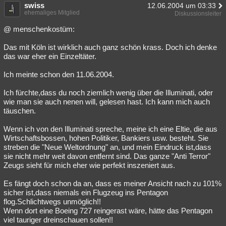
swiss
12.06.2004 um 03:33
ehemaliges Mitglied
Diskussionsleiter
@ menschenkostüm:
Das mit Köln ist wirklich auch ganz schön krass. Doch ich denke
das war eher ein Einzeltäter.
Ich meinte schon den 11.06.2004.
Ich fürchte,dass du noch ziemlich wenig über die Illuminati, oder
wie man sie auch nenen will, gelesen hast. Ich kann mich auch
täuschen.
Wenn ich von den Illuminati spreche, meine ich eine Eltie, die aus
Wirtschaftsbossen, hohen Politiker, Bankiers usw. besteht. Sie
streben die "Neue Weltordnung" an, und mein Eindruck ist,dass
sie nicht mehr weit davon entfernt sind. Das ganze "Anti Terror"
Zeugs sieht für mich eher wie perfekt inszeniert aus.
Es fängt doch schon da an, dass es meiner Ansicht nach zu 101%
sicher ist,dass niemals ein Flugzeug ins Pentagon
flog.Schlichtwegs unmöglich!!
Wenn dort eine Boeing 727 reingerast wäre, hätte das Pentagon
viel tauriger dreinschauen sollen!!