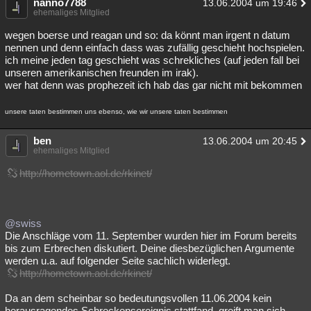
nanno7788
13.06.2004 um 19:46
ehemaliges Mitglied
wegen boerse und reagan und so: da könnt man irgent n datum
nennen und denn einfach dass was zufällig geschieht hochspielen.
ich meine jeden tag geschieht was schrekliches (auf jeden fall bei
unseren amerikanischen freunden im irak).
wer hat denn was prophezeit ich hab das gar nicht mit bekommen
unsere taten bestimmen uns ebenso, wie wir unsere taten bestimmen
ben
13.06.2004 um 20:45
ehemaliges Mitglied
http://hometown.aol.de/rkinet/
@swiss
Die Anschläge vom 11. September wurden hier im Forum bereits
bis zum Erbrechen diskutiert. Deine diesbezüglichen Argumente
werden u.a. auf folgender Seite sachlich widerlegt.
http://hometown.aol.de/rkinet/
Da an dem scheinbar so bedeutungsvollen 11.06.2004 kein
herausragendes Schreckensereignis stattfand, greift man sich