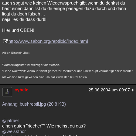
auch sogut wie keinen Wiederwspruch gibt wenn du denkst du
hast einen dann list du dir einige pasagen dazu durch und dann
liegt du doch falsch ...
naja lies dir dass dur!!!
Hier und OBEN!
http://www.sabon.org/reptiloid/index.html
Albert Einstein Zitat:
°Vorstellungskraft ist wichtiger als Wissen.
°Liebe Nachwelt! Wenn Ihr nicht gerechter, friedlicher und überhaupt vernünftiger sein werdet,
als wir sind bzw. gewesen sind, so soll euch der Teufel holen.
cybele
25.06.2004 um 09:07
Anhang: bushreptil.jpg (20,8 KB)
@jafrael
einen guten "riecher"? Wie meinst du das?
@weissthor