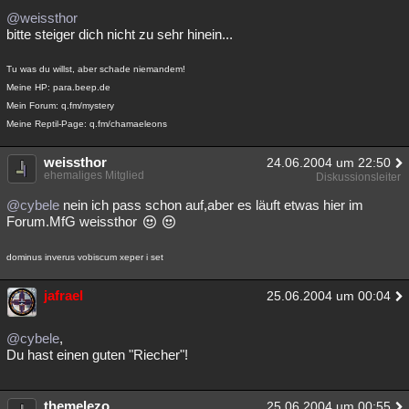
@weissthor
bitte steiger dich nicht zu sehr hinein...
Tu was du willst, aber schade niemandem!
Meine HP: para.beep.de
Mein Forum: q.fm/mystery
Meine Reptil-Page: q.fm/chamaeleons
weissthor
24.06.2004 um 22:50
ehemaliges Mitglied
Diskussionsleiter
@cybele
nein ich pass schon auf,aber es läuft etwas hier im
Forum.MfG weissthor
dominus inverus vobiscum xeper i set
jafrael
25.06.2004 um 00:04
@cybele
,
Du hast einen guten "Riecher"!
themelezo
25.06.2004 um 00:55