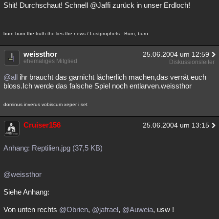
Shit! Durchschaut! Schnell @Jaffi zurück in unser Erdloch!
burn burn the truth the lies the news / Lostprophets - Burn, burn
weissthor
25.06.2004 um 12:59
ehemaliges Mitglied
Diskussionsleiter
@all
ihr braucht das garnicht lächerlich machen,das verrät euch
bloss.Ich werde das falsche Spiel noch entlarven.weissthor
dominus inverus vobiscum xeper i set
Cruiser156
25.06.2004 um 13:15
Anhang: Reptilien.jpg (37,5 KB)
@weissthor
Siehe Anhang:
Von unten rechts
@Obrien
,
@jafrael
,
@Auweia
, usw !