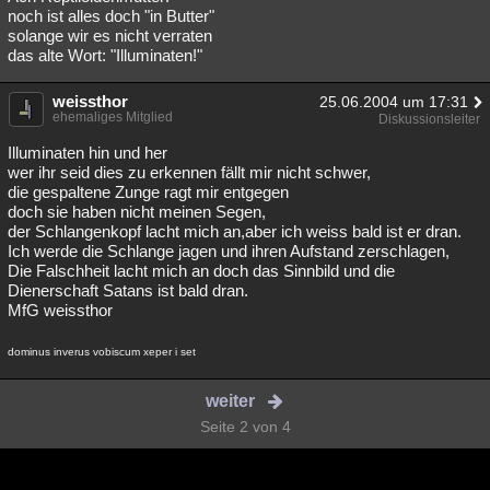
noch ist alles doch "in Butter"
solange wir es nicht verraten
das alte Wort: "Illuminaten!"
weissthor
25.06.2004 um 17:31
ehemaliges Mitglied
Diskussionsleiter
Illuminaten hin und her
wer ihr seid dies zu erkennen fällt mir nicht schwer,
die gespaltene Zunge ragt mir entgegen
doch sie haben nicht meinen Segen,
der Schlangenkopf lacht mich an,aber ich weiss bald ist er dran.
Ich werde die Schlange jagen und ihren Aufstand zerschlagen,
Die Falschheit lacht mich an doch das Sinnbild und die
Dienerschaft Satans ist bald dran.
MfG weissthor
dominus inverus vobiscum xeper i set
weiter
Seite 2 von 4