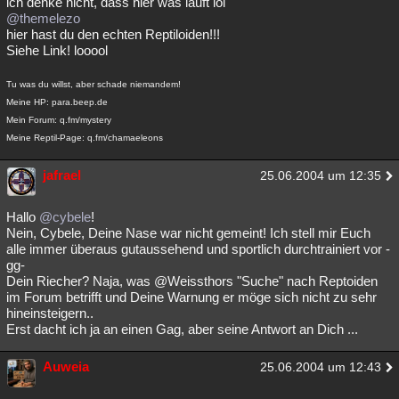
ich denke nicht, dass hier was läuft lol
@themelezo
hier hast du den echten Reptiloiden!!!
Siehe Link! looool
Tu was du willst, aber schade niemandem!
Meine HP: para.beep.de
Mein Forum: q.fm/mystery
Meine Reptil-Page: q.fm/chamaeleons
jafrael
25.06.2004 um 12:35
Hallo
@cybele
!
Nein, Cybele, Deine Nase war nicht gemeint! Ich stell mir Euch
alle immer überaus gutaussehend und sportlich durchtrainiert vor -
gg-
Dein Riecher? Naja, was @Weissthors "Suche" nach Reptoiden
im Forum betrifft und Deine Warnung er möge sich nicht zu sehr
hineinsteigern..
Erst dacht ich ja an einen Gag, aber seine Antwort an Dich ...
Auweia
25.06.2004 um 12:43