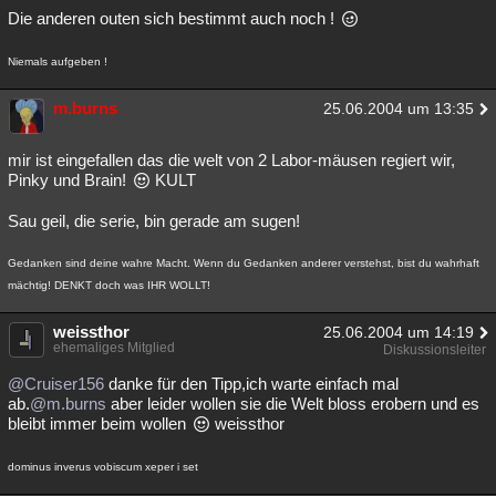
Die anderen outen sich bestimmt auch noch !
Niemals aufgeben !
m.burns
25.06.2004 um 13:35
mir ist eingefallen das die welt von 2 Labor-mäusen regiert wir,
Pinky und Brain!
KULT
Sau geil, die serie, bin gerade am sugen!
Gedanken sind deine wahre Macht. Wenn du Gedanken anderer verstehst, bist du wahrhaft
mächtig! DENKT doch was IHR WOLLT!
weissthor
25.06.2004 um 14:19
ehemaliges Mitglied
Diskussionsleiter
@Cruiser156
danke für den Tipp,ich warte einfach mal
ab.
@m.burns
aber leider wollen sie die Welt bloss erobern und es
bleibt immer beim wollen
weissthor
dominus inverus vobiscum xeper i set