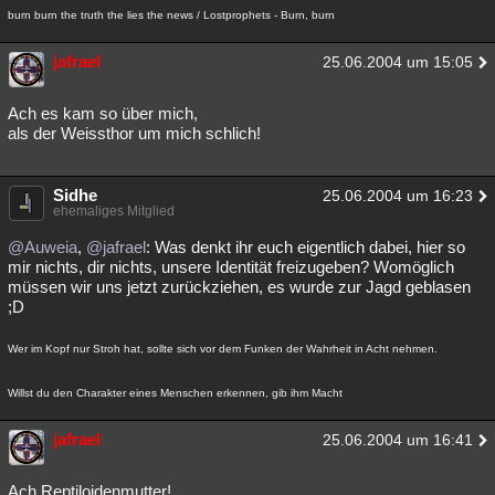
burn burn the truth the lies the news / Lostprophets - Burn, burn
jafrael
25.06.2004 um 15:05
Ach es kam so über mich,
als der Weissthor um mich schlich!
Sidhe
25.06.2004 um 16:23
ehemaliges Mitglied
@Auweia
,
@jafrael
: Was denkt ihr euch eigentlich dabei, hier so
mir nichts, dir nichts, unsere Identität freizugeben? Womöglich
müssen wir uns jetzt zurückziehen, es wurde zur Jagd geblasen
;D
Wer im Kopf nur Stroh hat, sollte sich vor dem Funken der Wahrheit in Acht nehmen.
Willst du den Charakter eines Menschen erkennen, gib ihm Macht
jafrael
25.06.2004 um 16:41
Ach Reptiloidenmutter!