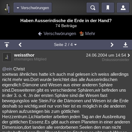
Verschwörungen
Bereiche
Haben Ausserirdische die Erde in der Hand?
74 Beiträge
Echtzeit
Diskussionen
Blogs
Videos
Statistiken
Verschwörungen
Mehr
Chat
Wiki
Neuigkeiten
3
Seite
2
/ 4
meine Rubriken
weissthor
24.06.2004 um 14:54
Menschen
Wissenschaft
Politik
Mystery
Kriminalfälle
ehemaliges Mitglied
Diskussionsleiter
Spiritualität
Verschwörungen
Technologie
Ufologie
@ein
Christ
soetwas ähnliches hatte ich auch mal gelesen ich weiss allerdings
nicht mehr wo.Dort wurde berichtet das alle Ausserirdischen
Natur
Umfragen
Unterhaltung
eigendlich Dämone und Wesen aus einer anderen Sphäre
weitere Rubriken
sind.Desweiteren gibt es verschiedene Sphären,wir befinden uns
in der 3. o. 4. .In der ersten Sphäre sind die Wesen fast
Philosophie
Träume
Orte
Esoterik
Literatur
bewegungslos wie Stein.Für die Dämonen und Wesen ist die Erde
deshalb so wichtig,weil nur von hier ist es möglich in die anderen
Astronomie
Helpdesk
Gruppen
Gaming
Filme
sphären aufzusteigen bis zum göttlichen
Herzzentrum.Lichtarbeiter arbeiten jeden Tag an der Ausbreitung
Musik
Clash
Verbesserungen
Allmystery
English
der göttlichen Essenz.Es gibt auch einen Planeten in einer anderen
Dimension,dort landen alle verdorbenen Seelen den man nicht
Übersichten