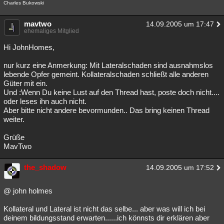
Charles Bukowski
Besucht
Teilgenommen
Alle
Neue
Geschlossen
mavtwo
14.09.2005 um 17:47
Lesenswert
Schlüsselwörter
ehemaliges Mitglied
Hi JohnHomes,
nur kurz eine Anmerkung: Mit Lateralschaden sind ausnahmslos
lebende Opfer gemeint. Kollateralschaden schließt alle anderen
Güter mit ein.
Und :Wenn Du keine Lust auf den Thread hast, poste doch nicht....
oder leses ihn auch nicht.
Aber bitte nicht andere bevormunden.. Das bring keinen Thread
weiter.
Grüße
MavTwo
the_shadow
14.09.2005 um 17:52
@ john holmes
Kollateral und Lateral ist nicht das selbe... aber was will ich bei
deinem bildungsstand erwarten......ich könnsts dir erklären aber