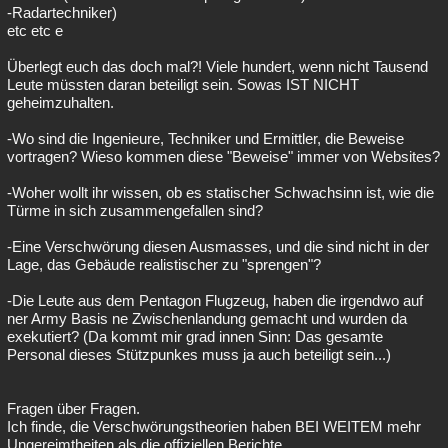
-Radartechniker)
etc etc e
Überlegt euch das doch mal?! Viele hundert, wenn nicht Tausend
Leute müssten daran beteiligt sein. Sowas IST NICHT
geheimzuhalten.
-Wo sind die Ingenieure, Techniker und Ermittler, die Beweise
vortragen? Wieso kommen diese "Beweise" immer von Websites?
-Woher wollt ihr wissen, ob es statischer Schwachsinn ist, wie die
Türme in sich zusammengefallen sind?
-Eine Verschwörung diesen Ausmasses, und die sind nicht in der
Lage, das Gebäude realistischer zu "sprengen"?
-Die Leute aus dem Pentagon Flugzeug, haben die irgendwo auf
ner Army Basis ne Zwischenlandung gemacht und wurden da
exekutiert? (Da kommt mir grad innen Sinn: Das gesamte
Personal dieses Stützpunkes muss ja auch beteiligt sein...)
Fragen über Fragen.
Ich finde, die Verschwörungstheorien haben BEI WEITEM mehr
Ungereimtheiten als die offiziellen Berichte.