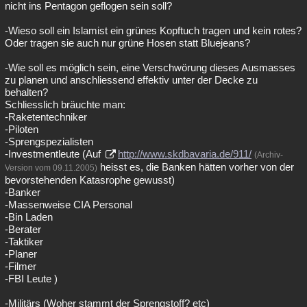
nicht ins Pentagon geflogen sein soll?
-Wieso soll ein Islamist ein grünes Kopftuch tragen und kein rotes?
Oder tragen sie auch nur grüne Hosen statt Bluejeans?
-Wie soll es möglich sein, eine Verschwörung dieses Ausmasses
zu planen und anschliessend effektiv unter der Decke zu
behalten?
Schliesslich bräuchte man:
-Raketentechniker
-Piloten
-Sprengspezialisten
-Investmentleute (Auf
http://www.skdbavaria.de/911/
(Archiv-
heisst es, die Banken hätten vorher von der
Version vom 09.11.2005)
bevorstehenden Katasrophe gewusst)
-Banker
-Massenweise CIA Personal
-Bin Laden
-Berater
-Taktiker
-Planer
-Filmer
-FBI Leute )
-Militärs (Woher stammt der Sprengstoff? etc)