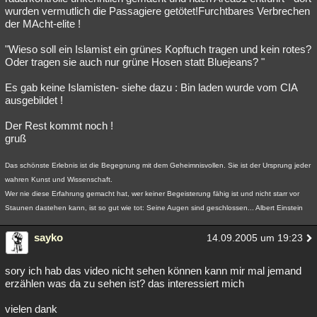
wurden vermutlich die Passagiere getötet!Furchtbares Verbrechen
der MAcht-elite !
"Wieso soll ein Islamist ein grünes Kopftuch tragen und kein rotes?
Oder tragen sie auch nur grüne Hosen statt Bluejeans? "
Es gab keine Islamisten- siehe dazu : Bin laden wurde vom CIA
ausgebildet !
Der Rest kommt noch !
gruß
Das schönste Erlebnis ist die Begegnung mit dem Geheimnisvollen. Sie ist der Ursprung jeder
wahren Kunst und Wissenschaft.
Wer nie diese Erfahrung gemacht hat, wer keiner Begeisterung fähig ist und nicht starr vor
Staunen dastehen kann, ist so gut wie tot: Seine Augen sind geschlossen... Albert Einstein
sayko
14.09.2005 um 19:23
sory ich hab das video nicht sehen können kann mir mal jemand
erzählen was da zu sehen ist? das interessiert mich
vielen dank