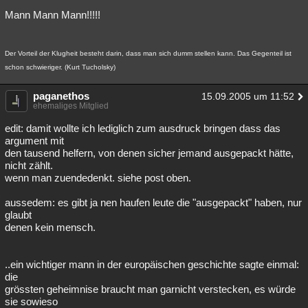
Mann Mann Mann!!!!!
Der Vorteil der Klugheit besteht darin, dass man sich dumm stellen kann. Das Gegenteil ist
schon schwieriger. (Kurt Tucholsky)
paganethos
15.09.2005 um 11:52
ehemaliges Mitglied
edit: damit wollte ich lediglich zum ausdruck bringen dass das
argument mit
den tausend helfern, von denen sicher jemand ausgepackt hätte,
nicht zählt.
wenn man zuendedenkt. siehe post oben.
aussedem: es gibt ja nen haufen leute die "ausgepackt" haben, nur
glaubt
denen kein mensch.
..ein wichtiger mann in der europäischen geschichte sagte einmal:
die
grössten geheimnise braucht man garnicht verstecken, es würde
sie sowieso