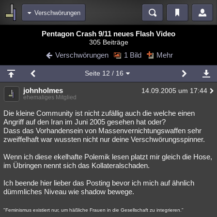
Verschwörungen
Bereiche
Pentagon Crash 9/11 neues Flash Video
305 Beiträge
Echtzeit
Diskussionen
Blogs
Videos
Statistiken
Verschwörungen
1 Bild
Mehr
Chat
Wiki
Neuigkeiten
Seite
12
/ 16
meine Rubriken
johnholmes
14.09.2005 um 17:44
Menschen
Wissenschaft
Politik
Mystery
Kriminalfälle
ehemaliges Mitglied
Spiritualität
Verschwörungen
Technologie
Ufologie
Die kleine Community ist nicht zufällig auch die welche einen
Angriff auf den Iran im Juni 2005 gesehen hat oder?
Dass das Vorhandensein von Massenvernichtungswaffen sehr
Natur
Umfragen
Unterhaltung
zweiffelhaft war wussten nicht nur deine Verschwörungsspinner.
weitere Rubriken
Wenn ich diese ekelhafte Polemik lesen platzt mir gleich die Hose,
Philosophie
Träume
Orte
Esoterik
Literatur
im Übringen nennt sich das Kollateralschaden.
Astronomie
Helpdesk
Gruppen
Gaming
Filme
Ich beende hier lieber das Posting bevor ich mich auf ähnlich
dümmliches Niveau wie shadow bewege.
Musik
Clash
Verbesserungen
Allmystery
English
"Feminismus existiert nur, um häßliche Frauen in die Gesellschaft zu integrieren."
Übersichten