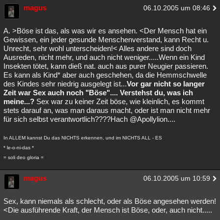
magus
06.10.2005 um 08:46
A. >Böse ist das, als was wir es ansehen. <Der Mensch hat ein
Gewissen, ein jeder gesunde Menschenverstand, kann Recht u.
Unrecht, sehr wohl unterscheiden!< Alles andere sind doch
Ausreden, nicht mehr, und auch nicht weniger.....Wenn ein Kind
Insekten tötet, kann dieß nat. auch aus purer Neugier passieren.
Es kann als Kind* aber auch geschehen, da die Hemmschwelle
des Kindes sehr niedrig ausgelegt ist...
Vor gar nicht so langer
Zeit war Sex auch noch "Böse".... Verstehst du, was ich
meine...?
Sex war zu keiner Zeit böse, wie kleinlich, es kommt
stets darauf an, was man daraus macht, oder ist man nicht mehr
für sich selbst verantwortlich????Hach @Apollylion....
In ALLEM kannst Du das NICHTS erkennen, und im NICHTS ALL - ES
* le-o-ni-das *
= soli deo gloria =
magus
06.10.2005 um 10:59
Sex, kann niemals als schlecht, oder als Böse angesehen werden!
<Die ausführende Kraft, der Mensch ist Böse, oder, auch nicht.....