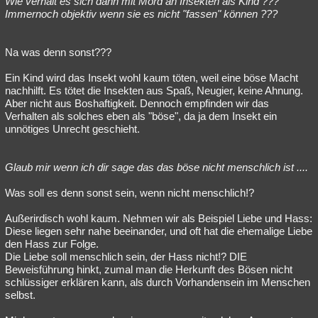
Wie verhält es sich dann mit Mord an Insekten als Kind ???
Immernoch objektiv wenn sie es nicht "fassen" können ???
Besucht
Teilgenommen
Alle
Neue
Geschlossen
Lesenswert
Schlüsselwörter
Na was denn sonst???
Ein Kind wird das Insekt wohl kaum töten, weil eine böse Macht
nachhilft. Es tötet die Insekten aus Spaß, Neugier, keine Ahnung.
Aber nicht aus Boshaftigkeit. Dennoch empfinden wir das
Verhalten als solches eben als "böse", da ja dem Insekt ein
unnötiges Unrecht geschieht.
Glaub mir wenn ich dir sage das das böse nicht menschlich ist ....
Was soll es denn sonst sein, wenn nicht menschlich!?
Außerirdisch wohl kaum. Nehmen wir als Beispiel Liebe und Hass:
Diese liegen sehr nahe beeinander, und oft hat die ehemalige Liebe
den Hass zur Folge.
Die Liebe soll menschlich sein, der Hass nicht!? DIE
Beweisführung hinkt, zumal man die Herkunft des Bösen nicht
schlüssiger erklären kann, als durch Vorhandensein im Menschen
selbst.