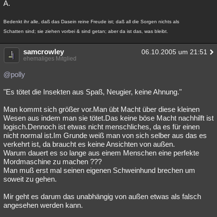
A.
Bedenkt ihr alle, daß das Dasein reine Freude ist; daß all die Sorgen nichts als
Schatten sind; sie ziehen vorbei & sind getan; aber da ist das, was bleibt.
samcrowley
06.10.2005 um 21:51
ehemaliges Mitglied
@polly
"Es tötet die Insekten aus Spaß, Neugier, keine Ahnung."
Man kommt sich größer vor.Man übt Macht über diese kleinen
Wesen aus indem man sie tötet.Das keine böse Macht nachhilft ist
logisch.Dennoch ist etwas nicht menschliches, da es für einen
nicht normal ist.Im Grunde weiß man von sich selber aus das es
verkehrt ist, da braucht es keine Ansichten von außen.
Warum dauert es so lange aus einem Menschen eine perfekte
Mordmaschine zu machen ???
Man muß erst mal seinen eigenen Schweinhund brechen um
soweit zu gehen.
Mir geht es darum das unabhängig von außen etwas als falsch
angesehen werden kann.