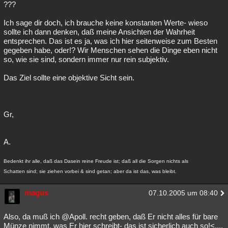
???
Ich sage dir doch, ich brauche keine konstanten Werte- wieso
sollte ich dann denken, daß meine Ansichten der Wahrheit
entsprechen. Das ist es ja, was ich hier seitenweise zum Besten
gegeben habe, oder!? Wir Menschen sehen die Dinge eben nicht
so, wie sie sind, sondern immer nur rein subjektiv.
Das Ziel sollte eine objektive Sicht sein.
Gr,
A.
Bedenkt ihr alle, daß das Dasein reine Freude ist; daß all die Sorgen nichts als
Schatten sind; sie ziehen vorbei & sind getan; aber da ist das, was bleibt.
magus
07.10.2005 um 08:40
Also, da muß ich @Apoll. recht geben, daß Er nicht alles für bare
Münze nimmt, was Er hier schreibt- das ist sicherlich auch so!<....