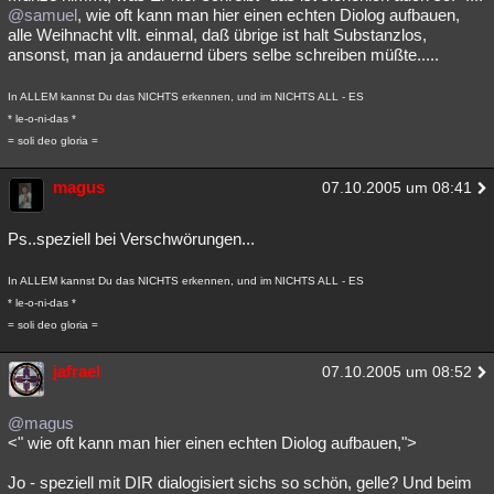
@samuel
, wie oft kann man hier einen echten Diolog aufbauen,
alle Weihnacht vllt. einmal, daß übrige ist halt Substanzlos,
ansonst, man ja andauernd übers selbe schreiben müßte.....
In ALLEM kannst Du das NICHTS erkennen, und im NICHTS ALL - ES
* le-o-ni-das *
= soli deo gloria =
magus
07.10.2005 um 08:41
Ps..speziell bei Verschwörungen...
In ALLEM kannst Du das NICHTS erkennen, und im NICHTS ALL - ES
* le-o-ni-das *
= soli deo gloria =
jafrael
07.10.2005 um 08:52
@magus
<" wie oft kann man hier einen echten Diolog aufbauen,">
Jo - speziell mit DIR dialogisiert sichs so schön, gelle? Und beim