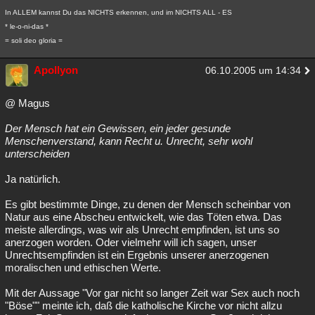
In ALLEM kannst Du das NICHTS erkennen, und im NICHTS ALL - ES
* le-o-ni-das *
= soli deo gloria =
Apollyon
06.10.2005 um 14:34
@ Magus
Der Mensch hat ein Gewissen, ein jeder gesunde
Menschenverstand, kann Recht u. Unrecht, sehr wohl
unterscheiden
Ja natürlich.
Es gibt bestimmte Dinge, zu denen der Mensch scheinbar von
Natur aus eine Abscheu entwickelt, wie das Töten etwa. Das
meiste allerdings, was wir als Unrecht empfinden, ist uns so
anerzogen worden. Oder vielmehr will ich sagen, unser
Unrechtsempfinden ist ein Ergebnis unserer anerzogenen
moralischen und ethischen Werte.
Mit der Aussage "Vor gar nicht so langer Zeit war Sex auch noch
"Böse"" meinte ich, daß die katholische Kirche vor nicht allzu