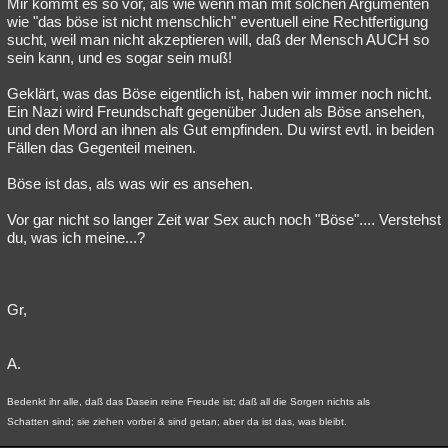
Mir kommt es so vor, als wie wenn man mit solchen Argumenten
wie "das böse ist nicht menschlich" eventuell eine Rechtfertigung
sucht, weil man nicht akzeptieren will, daß der Mensch AUCH so
sein kann, und es sogar sein muß!
Geklärt, was das Böse eigentlich ist, haben wir immer noch nicht.
Ein Nazi wird Freundschaft gegenüber Juden als Böse ansehen,
und den Mord an ihnen als Gut empfinden. Du wirst evtl. in beiden
Fällen das Gegenteil meinen.
Böse ist das, als was wir es ansehen.
Vor gar nicht so langer Zeit war Sex auch noch "Böse".... Verstehst
du, was ich meine...?
Gr,
A.
Bedenkt ihr alle, daß das Dasein reine Freude ist; daß all die Sorgen nichts als
Schatten sind; sie ziehen vorbei & sind getan; aber da ist das, was bleibt.