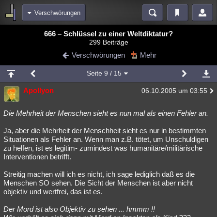
Verschwörungen
Bereiche
666 – Schlüssel zu einer Weltdiktatur?
299 Beiträge
Echtzeit
Diskussionen
Blogs
Videos
Statistiken
Verschwörungen
Mehr
Chat
Wiki
Neuigkeiten
Seite
9
/ 15
meine Rubriken
Apollyon
06.10.2005 um 03:55
Menschen
Wissenschaft
Politik
Mystery
Kriminalfälle
Spiritualität
Verschwörungen
Technologie
Ufologie
Die Mehrheit der Menschen sieht es nun mal als einen Fehler an.
Ja, aber die Mehrheit der Menschheit sieht es nur in bestimmten
Natur
Umfragen
Unterhaltung
Situationen als Fehler an. Wenn man z.B. tötet, um Unschuldigen
weitere Rubriken
zu helfen, ist es legitim- zumindest was humanitäre/militärische
Interventionen betrifft.
Philosophie
Träume
Orte
Esoterik
Literatur
Streitig machen will ich es nicht, ich sage lediglich daß es die
Astronomie
Helpdesk
Gruppen
Gaming
Filme
Menschen SO sehen. Die Sicht der Menschen ist aber nicht
objektiv und wertfrei, das ist es.
Musik
Clash
Verbesserungen
Allmystery
English
Der Mord ist also Objektiv zu sehen ... hmmm !!
Übersichten