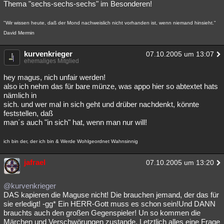
Thema "sechs-sechs-sechs" im Besonderen!
"Wir wissen heute, daß der Mond nachweislich nicht vorhanden ist, wenn niemand hinsieht."
David Mermin
kurvenkrieger
07.10.2005 um 13:07
ehemaliges Mitglied
hey magus, nich unfair werden!
also ich nehm das für bare münze, was appo hier so abtextet hats
nämlich in
sich. und wer mal in sich geht und drüber nachdenkt, könnte
feststellen, daß
man´s auch "in sich" hat, wenn man nur will!
ich bin der, der ich bin & Werde Wohlgeordnet Wahnsinnig
jafrael
07.10.2005 um 13:20
@kurvenkrieger
DAS kapieren die Maguse nicht! Die brauchen jemand, der das für
sie erledigt! -gg* Ein HERR-Gott muss es schon sein!Und DANN
brauchts auch den großen Gegenspieler! Un so kommen die
Märchen und Verschwörungen zustande. Letztlich alles eine Frage