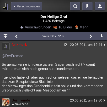
Verschwörungen
Bereiche
Der Heilige Gral
1.420 Beiträge
Echtzeit
Diskussionen
Blogs
Videos
Statistiken
Verschwörungen
10 Bilder
Mehr
Chat
Wiki
Neuigkeiten
Seite
38
/ 72
meine Rubriken
felixmerk
20.06.2011 um 19:44
Menschen
Wissenschaft
Politik
Mystery
Kriminalfälle
Spiritualität
Verschwörungen
Technologie
Ufologie
@DerFremde
So genau kenne ich diese ganzen Sagen auch nicht > damit
Natur
Umfragen
Unterhaltung
müsste man sich noch genau auseinandersetzen.
weitere Rubriken
Irgendwo habe ich aber auch schon gelesen das einige behaupten
Philosophie
Träume
Orte
Esoterik
Literatur
das zum Beispiel diese Blutslinie
der Merowinger das Drachenblut sein soll > und das kommt dann
Astronomie
Helpdesk
Gruppen
Gaming
Filme
ursprünglich vielleicht aus Mesopotamien ^^
Musik
Clash
Verbesserungen
Allmystery
English
DerFremde
20.06.2011 um 19:50
anwesend
Übersichten