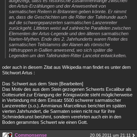
aufgezeigt, dass es historische Zusammenhänge zwischen
den Artus-Erzählungen und der Anwesenheit von
sarmatischen Reitern in Britannien geben könnte. Er nimmt
an, dass die Geschichten um die Ritter der Tafelrunde auch
auf die schwergepanzerten sarmatischen Lanzenreiter
zurückgeht. Littleton weist auf zahlreiche Parallelen zwischen
Elementen der Artus-Legende und den älteren sarmatischen
Narten-Mythen. Ende des 2. Jahrhunderts waren Reiter des
sarmatischen Teilstamms der Alanen als römische
Hilfstruppen in Gallien anwesend, wo sich später die
Legenden um den Tafelrunden-Ritter Lancelot entwickelten.
oder auch in diesem Zitat aus Wikipedia man findet es unter dem
Stichwort Artus :
Das Schwert aus dem Stein [Bearbeiten]
Das Motiv des aus dem Stein gezogenen Schwerts Excalibur als
Gottesurteil zur Erlangung der Königswürde steht möglicherweise
in Verbindung mit dem Einsatz 5500 schwerer sarmatischer
Lanzenreiter (s.o.). Ammianus Marcellinus berichtet im späten
vierten Jahrhundert, die Sarmaten seien nicht nur für ihre
Schmiedekunst berühmt, sondern verehrten auch ein in den
Boden gerammtes Schwert wie einen Gott.
Commonsense
20.06.2011 um 21:11