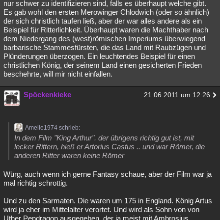
nur schwer zu identifizieren sind, falls es überhaupt welche gibt.
Es gab wohl den ersten Merowinger Chlodwich (oder so ähnlich)
der sich christlich taufen ließ, aber der war alles andere als ein
Beispiel für Ritterlichkeit. Überhaupt waren die Machthaber nach
dem Niedergang des (west)römischen Imperiums überwiegend
barbarische Stammesfürsten, die das Land mit Raubzügen und
Plünderungen überzogen. Ein leuchtendes Beispiel für einen
christlichen König, der seinem Land einen gesicherten Frieden
beschehrte, will mir nicht einfallen.
Spöckenkieke
21.06.2011 um 12:26
Amelie1974 schrieb:
In dem Film "King Arthur". der übrigens richtig gut ist, mit
lecker Rittern, hieß er Artorius Castus .. und war Römer, die
anderen Ritter waren keine Römer
Würg, auch wenn ich gerne Fantasy schaue, aber der Film war ja
mal richtig schrottig.
Und zu den Sarmaten. Die waren um 175 in England. König Artus
wird ja eher im Mittelalter verortet. Und wird als Sohn von von
Uther Pendragon ausgegeben, der ja meist mit Ambrosius