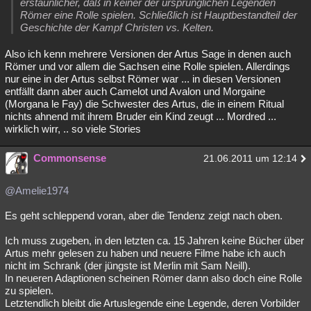
erstaunlicher, daß in keiner der ursprünglichen Legenden
Römer eine Rolle spielen. Schließlich ist Hauptbestandteil der
Geschichte der Kampf Christen vs. Kelten.
Also ich kenn mehrere Versionen der Artus Sage in denen auch
Römer und vor allem die Sachsen eine Rolle spielen. Allerdings
nur eine in der Artus selbst Römer war ... in diesen Versionen
entfällt dann aber auch Camelot und Avalon und Morgaine
(Morgana le Fay) die Schwester des Artus, die in einem Ritual
nichts ahnend mit ihrem Bruder ein Kind zeugt ... Mordred ...
wirklich wirr, .. so viele Stories
Commonsense
21.06.2011 um 12:14
@Amelie1974
Es geht schleppend voran, aber die Tendenz zeigt nach oben.
Ich muss zugeben, in den letzten ca. 15 Jahren keine Bücher über
Artus mehr gelesen zu haben und neuere Filme habe ich auch
nicht im Schrank (der jüngste ist Merlin mit Sam Neill).
In neueren Adaptionen scheinen Römer dann also doch eine Rolle
zu spielen.
Letztendlich bleibt die Artuslegende eine Legende, deren Vorbilder