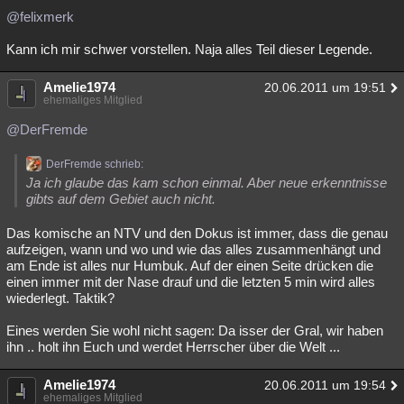
@felixmerk
Besucht
Teilgenommen
Alle
Neue
Geschlossen
Kann ich mir schwer vorstellen. Naja alles Teil dieser Legende.
Lesenswert
Schlüsselwörter
Amelie1974
20.06.2011 um 19:51
ehemaliges Mitglied
@DerFremde
DerFremde schrieb:
Ja ich glaube das kam schon einmal. Aber neue erkenntnisse
gibts auf dem Gebiet auch nicht.
Das komische an NTV und den Dokus ist immer, dass die genau
aufzeigen, wann und wo und wie das alles zusammenhängt und
am Ende ist alles nur Humbuk. Auf der einen Seite drücken die
einen immer mit der Nase drauf und die letzten 5 min wird alles
wiederlegt. Taktik?
Eines werden Sie wohl nicht sagen: Da isser der Gral, wir haben
ihn .. holt ihn Euch und werdet Herrscher über die Welt ...
Amelie1974
20.06.2011 um 19:54
ehemaliges Mitglied