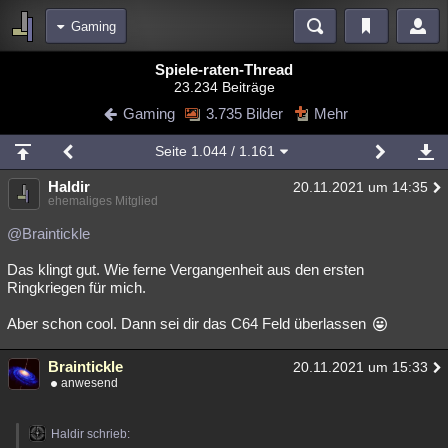
Gaming
Bereiche
Spiele-raten-Thread
23.234 Beiträge
Echtzeit
Diskussionen
Blogs
Videos
Statistiken
Gaming
3.735 Bilder
Mehr
Chat
Wiki
Neuigkeiten
2
Seite
1.044
/ 1.161
meine Rubriken
Haldir
20.11.2021 um 14:35
Menschen
Wissenschaft
Politik
Mystery
Kriminalfälle
ehemaliges Mitglied
Spiritualität
Verschwörungen
Technologie
Ufologie
@Braintickle
Das klingt gut. Wie ferne Vergangenheit aus den ersten
Natur
Umfragen
Unterhaltung
Ringkriegen für mich.
weitere Rubriken
Aber schon cool. Dann sei dir das C64 Feld überlassen
Philosophie
Träume
Orte
Esoterik
Literatur
Braintickle
20.11.2021 um 15:33
Astronomie
Helpdesk
Gruppen
Gaming
Filme
anwesend
Musik
Clash
Verbesserungen
Allmystery
English
Haldir schrieb:
Übersichten