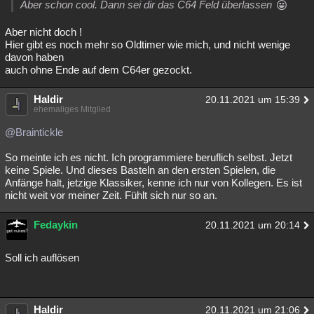
Aber schon cool. Dann sei dir das C64 Feld überlassen
Besucht
Teilgenommen
Alle
Neue
Geschlossen
Aber nicht doch !
Lesenswert
Schlüsselwörter
Hier gibt es noch mehr so Oldtimer wie mich, und nicht wenige
davon haben
auch ohne Ende auf dem C64er gezockt.
Haldir
20.11.2021 um 15:39
ehemaliges Mitglied
@Braintickle
So meinte ich es nicht. Ich programmiere beruflich selbst. Jetzt
keine Spiele. Und dieses Basteln an den ersten Spielen, die
Anfänge halt, jetzige Klassiker, kenne ich nur von Kollegen. Es ist
nicht weit vor meiner Zeit. Fühlt sich nur so an.
Fedaykin
20.11.2021 um 20:14
Soll ich auflösen
Haldir
20.11.2021 um 21:06