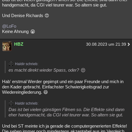
handgemacht, da CGI viel teurer war. So altern sie gut.
Besucht
Teilgenommen
Alle
Neue
Geschlossen
Und Denise Richards 😍
Lesenswert
Schlüsselwörter
@LoFo
Keine Ahnung
HBZ
30.08.2023 um 21:39
Haldir schrieb:
es macht direkt wieder Spass, oder?
Hab' erstmal Werder gepimpt und ein paar Freunde und mich in
den Kader gebracht. Einfachster Schwierigkeitsgrad zur
Wiedereingliederung. 😄
Haldir schrieb:
Das ist bei vielen günstigen Filmen so. Die Effekte sind dann
eher handgemacht, da CGI viel teurer war. So altern sie gut.
Und bei ST meinte ich ja gerade die computergenerierten Effekte!
Die sehen immer noch mindestens akzeptabel aus im Vergleich