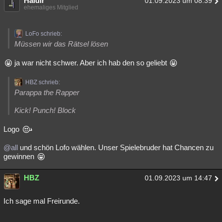
Haldir
01.09.2023 um 08:39
ehemaliges Mitglied
LoFo schrieb:
Müssen wir das Rätsel lösen
ja war nicht schwer. Aber ich hab den so geliebt
HBZ schrieb:
Parappa the Rapper
Kick! Punch! Block
Logo
@all
und schön Lofo wählen. Unser Spielebruder hat Chancen zu
gewinnen
HBZ
01.09.2023 um 14:47
Ich sage mal Freirunde.