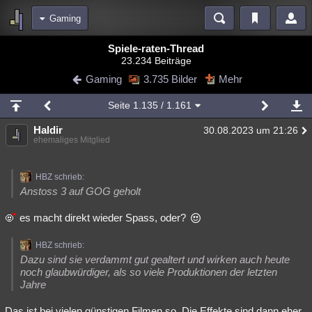
Gaming
Bereiche
Spiele-raten-Thread
23.234 Beiträge
Echtzeit
Diskussionen
Blogs
Videos
Statistiken
Gaming
3.735 Bilder
Mehr
Chat
Wiki
Neuigkeiten
2
Seite
1.135
/ 1.161
meine Rubriken
Haldir
30.08.2023 um 21:26
Menschen
Wissenschaft
Politik
Mystery
Kriminalfälle
ehemaliges Mitglied
Spiritualität
Verschwörungen
Technologie
Ufologie
HBZ schrieb:
Natur
Umfragen
Unterhaltung
Anstoss 3 auf GOG geholt
weitere Rubriken
es macht direkt wieder Spass, oder?
Philosophie
Träume
Orte
Esoterik
Literatur
HBZ schrieb:
Astronomie
Helpdesk
Gruppen
Gaming
Filme
Dazu sind sie verdammt gut gealtert und wirken auch heute
noch glaubwürdiger, als so viele Produktionen der letzten
Jahre
Musik
Clash
Verbesserungen
Allmystery
English
Übersichten
Das ist bei vielen günstigen Filmen so. Die Effekte sind dann eher