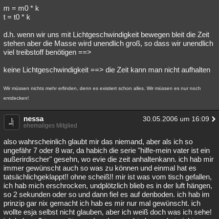
m = m0 * k
t = t0 * k
d.h. wenn wir uns mit Lichtgeschwindigkeit bewegen bleit die Zeit
stehen aber die Masse wird unendlich groß, so dass wir unendlich
viel treibstoff benötigen ==>
keine Lichtgeschwindigkeit ==> die Zeit kann man nicht aufhalten
Wir müssen nichts mehr erfinden, denn es existiert schon alles. Wir müssen es nur noch
entdecken!
nessa
30.05.2006 um 16:09
ehemaliges Mitglied
also wahrscheinlich glaubt mir das niemand, aber als ich so
ungefähr 7 oder 8 war, da habich die serie "hilfe-mein vater ist ein
außerirdischer" gesehn, wo evie die zeit anhaltenkann. ich hab mir
immer gewünscht auch so was zu können und einmal hat es
tatsächlichgeklappt!! ohne scheiß!! mir ist was vom tisch gefallen,
ich hab mich erschrocken, undplötzlich blieb es in der luft hängen,
so 2 sekunden oder so und dann fiel es auf denboden. ich hab im
prinzip gar nix gemacht ich hab es mir nur mal gewünscht. ich
wollte esja selbst nicht glauben, aber ich weiß doch was ich sehe!