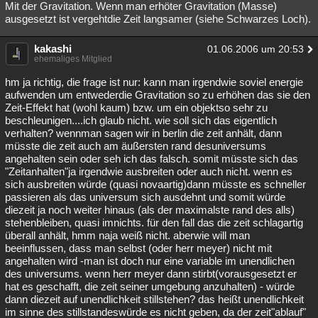
Mit der Gravitation. Wenn man erhöter Gravitation (Masse)
ausgesetzt ist vergehtdie Zeit langsamer (siehe Schwarzes Loch).
kakashi
01.06.2006 um 20:53
ehemaliges Mitglied
hm ja richtig, die frage ist nur: kann man irgendwie soviel energie
aufwenden um entwederdie Gravitation so zu erhöhen das sie den
Zeit-Effekt hat (wohl kaum) bzw. um ein objektso sehr zu
beschleunigen....ich glaub nicht. wie soll sich das eigentlich
verhalten? wennman sagen wir in berlin die zeit anhält, dann
müsste die zeit auch am äußersten rand desuniversums
angehalten sein oder seh ich das falsch. somit müsste sich das
"Zeitanhalten"ja irgendwie ausbreiten oder auch nicht. wenn es
sich ausbreiten würde (quasi novaartig)dann müsste es schneller
passieren als das universum sich ausdehnt und somit würde
diezeit ja noch weiter hinaus (als der maximalste rand des alls)
stehenbleiben, quasi imnichts. für den fall das die zeit schlagartig
überall anhält, hmm naja weiß nicht. aberwie will man
beeinflussen, dass man selbst (oder herr meyer) nicht mit
angehalten wird -man ist doch nur eine variable im unendlichen
des universums. wenn herr meyer dann stirbt(vorausgesetzt er
hat es geschafft, die zeit seiner umgebung anzuhalten) - würde
dann diezeit auf unendlichkeit stillstehen? das heißt unendlichkeit
im sinne des stillstandeswürde es nicht geben, da der zeit"ablauf"