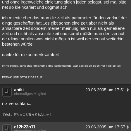
und ohne irgenwelche einleitung gleich jeden belegst, sei mal bitte
net so kleinkariert und dogmatisch
ich miente eher das man die zeit als parameter für den verlauf der
dinge geschaffen hat...es gibt schon eine zeit aber nicht als
anhaltbare zeit sondern meiner meinung nach nur als gemeßene
zeit und nicht als absolute zeit und somit müßte man den verlauf
de rdinge anhlten was nicht möglich ist weil der verlauf weiterhin
bestehen würde
danke für die aufmerksamkeit
ohne stress, schlechte ernährung und schlafmangel wär das leben doch nur halb so toll
FREAK UND STOLZ DARAUF
aniki
20.06.2005 um 17:51
ehemaliges Mitglied
nix verschtäh...
てめえ、何ちゅこと言ってるんじゃ！
c12h22o11
20.06.2005 um 17:57