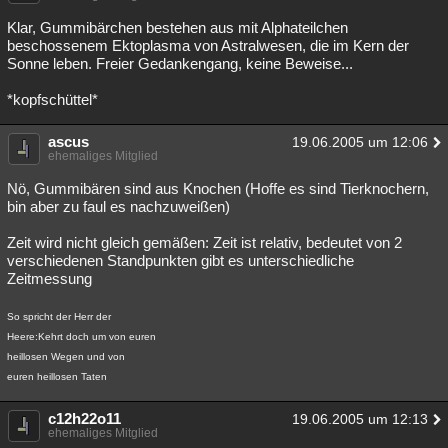
Besucht
Teilgenommen
Alle
Neue
Geschlossen
Klar, Gummibärchen bestehen aus mit Alphateilchen
beschossenem Ektoplasma von Astralwesen, die im Kern der
Lesenswert
Schlüsselwörter
Sonne leben. Freier Gedankengang, keine Beweise...
*kopfschüttel*
ascus
19.06.2005 um 12:06
ehemaliges Mitglied
Nö, Gummibären sind aus Knochen (Hoffe es sind Tierknochern,
bin aber zu faul es nachzuweißen)
Zeit wird nicht gleich gemäßen: Zeit ist relativ, bedeutet von 2
verschiedenen Standpunkten gibt es unterschiedliche
Zeitmessung
So spricht der Herr der
Heere:Kehrt doch um von euren
heillosen Wegen und von
euren heillosen Taten
c12h22o11
19.06.2005 um 12:13
ehemaliges Mitglied