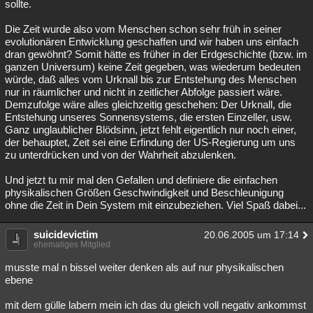
sollte.
Die Zeit wurde also vom Menschen schon sehr früh in seiner
evolutionären Entwicklung geschaffen und wir haben uns einfach
dran gewöhnt? Somit hätte es früher in der Erdgeschichte (bzw. im
ganzen Universum) keine Zeit gegeben, was wiederum bedeuten
würde, daß alles vom Urknall bis zur Entstehung des Menschen
nur in räumlicher und nicht in zeitlicher Abfolge passiert wäre.
Demzufolge wäre alles gleichzeitig geschehen: Der Urknall, die
Entstehung unseres Sonnensystems, die ersten Einzeller, usw.
Ganz unglaublicher Blödsinn, jetzt fehlt eigentlich nur noch einer,
der behauptet, Zeit sei eine Erfindung der US-Regierung um uns
zu unterdrücken und von der Wahrheit abzulenken.
Und jetzt tu mir mal den Gefallen und definiere die einfachen
physikalischen Größen Geschwindigkeit und Beschleunigung
ohne die Zeit in Dein System mit einzubeziehen. Viel Spaß dabei...
suicidevictim
20.06.2005 um 17:14
ehemaliges Mitglied
musste mal n bissel weiter denken als auf nur physikalischen
ebene
mit dem gülle labern mein ich das du gleich voll negativ ankommst