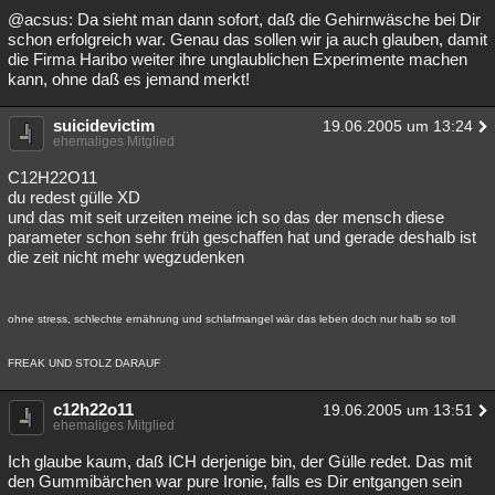
@acsus: Da sieht man dann sofort, daß die Gehirnwäsche bei Dir
schon erfolgreich war. Genau das sollen wir ja auch glauben, damit
die Firma Haribo weiter ihre unglaublichen Experimente machen
kann, ohne daß es jemand merkt!
suicidevictim
19.06.2005 um 13:24
ehemaliges Mitglied
C12H22O11
du redest gülle XD
und das mit seit urzeiten meine ich so das der mensch diese
parameter schon sehr früh geschaffen hat und gerade deshalb ist
die zeit nicht mehr wegzudenken
ohne stress, schlechte ernährung und schlafmangel wär das leben doch nur halb so toll
FREAK UND STOLZ DARAUF
c12h22o11
19.06.2005 um 13:51
ehemaliges Mitglied
Ich glaube kaum, daß ICH derjenige bin, der Gülle redet. Das mit
den Gummibärchen war pure Ironie, falls es Dir entgangen sein