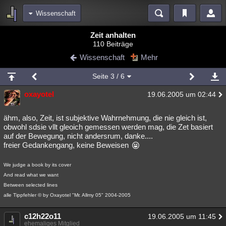
Wissenschaft
Bereiche
Zeit anhalten
110 Beiträge
Echtzeit
Diskussionen
Blogs
Videos
Statistiken
Wissenschaft
Mehr
Chat
Wiki
Neuigkeiten
Seite
3
/ 6
meine Rubriken
oxayotel
19.06.2005 um 02:44
Menschen
Wissenschaft
Politik
Mystery
Kriminalfälle
Spiritualität
Verschwörungen
Technologie
Ufologie
ähm, also, Zeit, ist subjektive Wahrnehmung, die nie gleich ist,
obwohl sdsie vllt gleoich gemessen werden mag, die Zet basiert
auf der Bewegung, nicht andersrum, danke....
Natur
Umfragen
Unterhaltung
freier Gedankengang, keine Beweisen
weitere Rubriken
We judge a book by its cover
Philosophie
Träume
Orte
Esoterik
Literatur
And read what we want
Between selected lines
Astronomie
Helpdesk
Gruppen
Gaming
Filme
alle Tippfehler © by Oxayotel "Mr. Allmy 05" 2004-2005
Musik
Clash
Verbesserungen
Allmystery
English
c12h22o11
19.06.2005 um 11:45
Übersichten
ehemaliges Mitglied