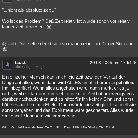
ehemaliges Mitglied
"...nicht als absolute zeit..."
Wo ist das Problem? Daß Zeit relativ ist wurde schon vor relativ
langer Zeit bewiesen.
@aniki
: Das selbe denkt sich so manch einer bei Deiner Signatur!
faust
20.06.2005 um 18:51
ehemaliges Mitglied
Ein einzelner Mensch kann nicht die Zeit bzw. den Verlauf der
Dinge anhalten, wenn dann wird ALLES um ihn herum angehalten.
Ihn inbegriffen! Wenn alles angehalten wird, dann merkt er es ja
nicht, weil er starr dort rumsteht und keine Zeit hat um wenigstens
darüber nachzudenken und es hätte für ihn keinen Sinn und somit
hätte es auch keinen Effekt. Dann würde die Zeit gleich schnell wie
sonst vergehen und das Expiriment wäre gescheitert. Alles würde
so schnell / langsam wie immer sein.
When Gabriel Blows His Horn On The Final Day... I Shall Be Playing The Tuba!