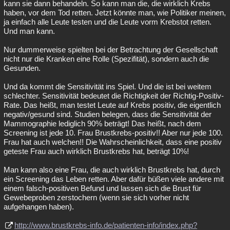
kann sie dann behandeln. So kann man die, die wirklich Krebs
haben, vor dem Tod retten. Jetzt könnte man, wie Politiker meinen,
ja einfach alle Leute testen und die Leute vorm Krebstot retten.
Und man kann.
Nur dummerweise spielten bei der Betrachtung der Gesellschaft
nicht nur die Kranken eine Rolle (Spezifität), sondern auch die
Gesunden.
Und da kommt die Sensitivität ins Spiel. Und die ist bei weitem
schlechter. Sensitivität bedeutet die Richtigkeit der Richtig-Positiv-
Rate. Das heißt, man testet Leute auf Krebs positiv, die eigentlich
negativ/gesund sind. Studien belegen, dass die Sensitivität der
Mammographie lediglich 90% beträgt! Das heißt, nach dem
Screening ist jede 10. Frau Brustkrebs-positiv!! Aber nur jede 100.
Frau hat auch welchen!! Die Wahrscheinlichkeit, dass eine positiv
geteste Frau auch wirklich Brustkrebs hat, beträgt 10%!
Man kann also eine Frau, die auch wirklich Brustkrebs hat, durch
ein Screening das Leben retten. Aber dafür büßen viele andere mit
einem falsch-positiven Befund und lassen sich die Brust für
Gewebeproben zerstochern (wenn sie sich vorher nicht
aufgehangen haben).
http://www.brustkrebs-info.de/patienten-info/index.php?