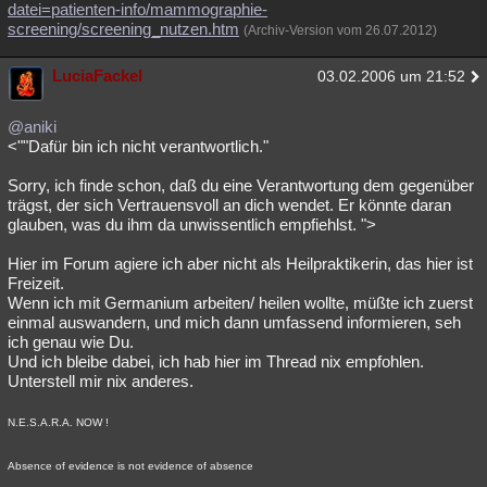
datei=patienten-info/mammographie-
screening/screening_nutzen.htm
(Archiv-Version vom 26.07.2012)
LuciaFackel
03.02.2006 um 21:52
@aniki
<""Dafür bin ich nicht verantwortlich."
Sorry, ich finde schon, daß du eine Verantwortung dem gegenüber
trägst, der sich Vertrauensvoll an dich wendet. Er könnte daran
glauben, was du ihm da unwissentlich empfiehlst. ">
Hier im Forum agiere ich aber nicht als Heilpraktikerin, das hier ist
Freizeit.
Wenn ich mit Germanium arbeiten/ heilen wollte, müßte ich zuerst
einmal auswandern, und mich dann umfassend informieren, seh
ich genau wie Du.
Und ich bleibe dabei, ich hab hier im Thread nix empfohlen.
Unterstell mir nix anderes.
N.E.S.A.R.A. NOW !
Absence of evidence is not evidence of absence