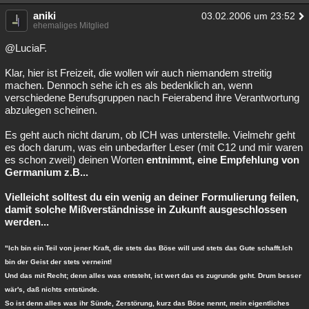
aniki
03.02.2006 um 23:52
ehemaliges Mitglied
@LuciaF.
Klar, hier ist Freizeit, die wollen wir auch niemandem streitig
machen. Dennoch sehe ich es als bedenklich an, wenn
verschiedene Berufsgruppen nach Feierabend ihre Verantwortung
abzulegen scheinen.
Es geht auch nicht darum, ob ICH was unterstelle. Vielmehr geht
es doch darum, was ein unbedarfter Leser (mit C12 und mir waren
es schon zwei!) deinen Worten
entnimmt, eine Empfehlung von
Germanium z.B...
Vielleicht solltest du ein wenig an deiner Formulierung feilen,
damit solche Mißverständnisse in Zukunft ausgeschlossen
werden...
"Ich bin ein Teil von jener Kraft, die stets das Böse will und stets das Gute schafft.Ich
bin der Geist der stets verneint!
Und das mit Recht; denn alles was entsteht, ist wert das es zugrunde geht. Drum besser
wär's, daß nichts entstünde.
So ist denn alles was ihr Sünde, Zerstörung, kurz das Böse nennt, mein eigentliches