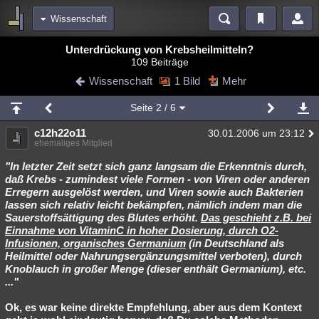
Wissenschaft
Bereiche
Unterdrückung von Krebsheilmitteln?
109 Beiträge
Echtzeit
Diskussionen
Blogs
Videos
Statistiken
Wissenschaft
1 Bild
Mehr
Chat
Wiki
Neuigkeiten
2
Seite
2
/ 6
meine Rubriken
c12h22o11
30.01.2006 um 23:12
Menschen
Wissenschaft
Politik
Mystery
Kriminalfälle
ehemaliges Mitglied
Spiritualität
Verschwörungen
Technologie
Ufologie
"In letzter Zeit setzt sich ganz langsam die Erkenntnis durch,
daß Krebs - zumindest viele Formen - von Viren oder anderen
Erregern ausgelöst werden, und Viren sowie auch Bakterien
Natur
Umfragen
Unterhaltung
lassen sich relativ leicht bekämpfen, nämlich indem man die
weitere Rubriken
Sauerstoffsättigung des Blutes erhöht.
Das geschieht z.B. bei
Einnahme von VitaminC in hoher Dosierung, durch O2-
Philosophie
Träume
Orte
Esoterik
Literatur
Infusionen, organisches Germanium
(in Deutschland als
Heilmittel oder Nahrungsergänzungsmittel verboten), durch
Astronomie
Helpdesk
Gruppen
Gaming
Filme
Knoblauch in großer Menge (dieser enthält Germanium), etc.
..."
Musik
Clash
Verbesserungen
Allmystery
English
Ok, es war keine direkte Empfehlung, aber aus dem Kontext
Übersichten