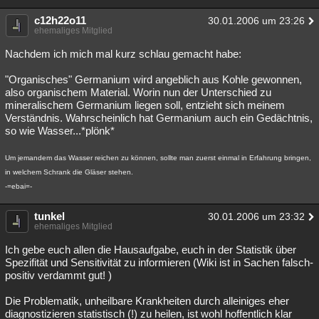
c12h22o11
30.01.2006 um 23:26
ehemaliges Mitglied
Nachdem ich mich mal kurz schlau gemacht habe:
"Organisches" Germanium wird angeblich aus Kohle gewonnen,
also organischem Material. Worin nun der Unterschied zu
mineralischem Germanium liegen soll, entzieht sich meinem
Verständnis. Wahrscheinlich hat Germanium auch ein Gedächtnis,
so wie Wasser...*plönk*
Um jemandem das Wasser reichen zu können, sollte man zuerst einmal in Erfahrung bringen,
in welchem Schrank die Gläser stehen.
-=ebai=-
tunkel
30.01.2006 um 23:32
ehemaliges Mitglied
Ich gebe euch allen die Hausaufgabe, euch in der Statistik über
Spezifität und Sensitivität zu informieren (Wiki ist in Sachen falsch-
positiv verdammt gut! )
Die Problematik, unheilbare Krankheiten durch alleiniges eher
diagnostizieren statistisch (!) zu heilen, ist wohl hoffentlich klar