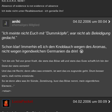
N.E.S.A.R.A. NOW !
Absence of evidence is not evidence of absence
Ich leide nicht unter Realitätsverlust - ich genieße ihn!
aniki
04.02.2006 um 00:04
ehemaliges Mitglied
"
Ich meinte nicht Euch mit "Dummköpfe", war nicht als Beleidigung
gedacht.
"
Schon klar! Immerhin eß ich den Knoblauch wegen des Aromas,
nicht wegen irgendwelchen Germanien da drin!
"Ich bin ein Teil von jener Kraft, die stets das Böse will und stets das Gute schafft.Ich bin der
Geist der stets verneint!
Und das mit Recht; denn alles was entsteht, ist wert das es zugrunde geht. Drum besser
wär's, daß nichts entstünde.
So ist denn alles was ihr Sünde, Zerstörung, kurz das Böse nennt, mein eigentliches
Element..."
-=ebai=-
LuciaFackel
04.02.2006 um 00:09