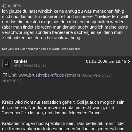
@matti15
ich glaube du hast wirklich keine ahnug zu was menschen fehig
sind und das auch in unserer zeit und in unserer "zivilisierten" welt
nur das die meisten dinge aus den medien rausgehalten werden
(aber man findet sie wenn man danach sucht und ich meine keine
verschwörungen sondern bewiesene sachen) es sei denn man
zieht nutzen aus deren bekanntmachung.
Der Gott der Eisen wachsen ließ der wollte keine Knechte
tunkel
01.02.2006 um 18:46
ehemaliges Mitglied
Link: www.brustkrebs-info.de (extern)
(Archiv-Version vom
26.07.2012)
Krebs wird nicht nur statistisch geheilt. Soll ja auch möglich sein,
ihn zu heilen. Nur dummerweise nützt es recht wenig, sich
"screenen" zu lassen, und das hat folgenden Grund:
Krebstest mögen hochspezifisch sein. Das bedeutet, man findet
die Krebskranken im fortgeschrittenen Verlauf auf jeden Fall und