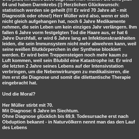
64 und haben Darmkrebs (!) Herzlichen Glückwunsch:
statistisch werden sie geheilt (!!! Er wird 70 Jahre alt - mit
Diagnostik oder ohne!) Herr Müller wird also, wenn er sich
nicht gleich aufgehangen hat, noch 6 Jahre Medikamente
nehmen, die sein Leben um kein einziges Jahr verlängern. Ihm
fallen 6 Jahre vorm festgelgten Tod die Haare aus, er hat 6
Jahre Durchfall, er wird 6 Jahre lang an Infektionskrankheiten
leiden, die sein Immunsystem nicht mehr abwehren kann, weil
seine weißen Blutkörperchen in der Synthese blockiert
werden. Er wird beim Treppensteigen noch mehr kaum zu
Luft kommen, weil sein Blubild eine Katastrophe ist. Er wird
die letzten 2 Jahre seines Lebens auf der Intensivstation
verbringen, um die Nebenwirkungen zu medikalisieren, die
ihm erst die Diagnose und somit die dilettantische Therapie
eingebracht hat.
Und die Moral?
Her Müller stirbt mit 70.
Mit Diagnose: 6 Jahre im Siechtum.
Ohne Diagnose glücklich bis 69,9. Todesursache erst nach
Obduption bekannt - in Naturvölkern nennt man das den Lauf
des Lebens