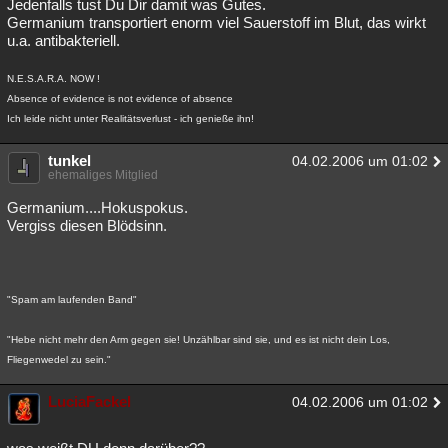
Jedenfalls tust Du Dir damit was Gutes.
Germanium transportiert enorm viel Sauerstoff im Blut, das wirkt
u.a. antibakteriell.
N.E.S.A.R.A. NOW !
Absence of evidence is not evidence of absence
Ich leide nicht unter Realitätsverlust - ich genieße ihn!
tunkel
04.02.2006 um 01:02
ehemaliges Mitglied
Germanium....Hokuspokus.
Vergiss diesen Blödsinn.
"Spam am laufenden Band"
"Hebe nicht mehr den Arm gegen sie! Unzählbar sind sie, und es ist nicht dein Los,
Fliegenwedel zu sein."
LuciaFackel
04.02.2006 um 01:02