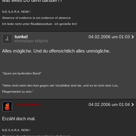
was weißt DU denn darüber??
N.E.S.A.R.A. NOW !
Absence of evidence is not evidence of absence
Ich leide nicht unter Realitätsverlust - ich genieße ihn!
tunkel
04.02.2006 um 01:03
ehemaliges Mitglied
Alles mögliche. Und du offensichtlich alles unmögliche.
"Spam am laufenden Band"
"Hebe nicht mehr den Arm gegen sie! Unzählbar sind sie, und es ist nicht dein Los,
Fliegenwedel zu sein."
LuciaFackel
04.02.2006 um 01:04
Erzähl doch mal.
N.E.S.A.R.A. NOW !