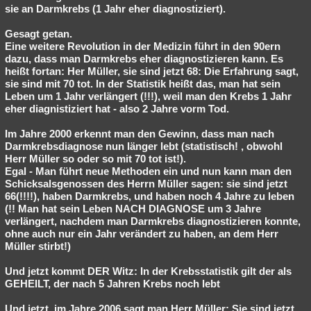
sie an Darmkrebs (1 Jahr eher diagnostiziert).
Gesagt getan.
Eine weitere Revolution in der Medizin führt in den 90ern
dazu, dass man Darmkrebs eher diagnostizieren kann. Es
heißt fortan: Her Müller, sie sind jetzt 68: Die Erfahrung sagt,
sie sind mit 70 tot. In der Statistik heißt das, man hat sein
Leben um 1 Jahr verlängert (!!!), weil man den Krebs 1 Jahr
eher diagnistiziert hat - also 2 Jahre vorm Tod.
Im Jahre 2000 erkennt man den Gewinn, dass man nach
Darmkrebsdiagnose nun länger lebt (statistisch! , obwohl
Herr Müller so oder so mit 70 tot ist!).
Egal - Man führt neue Methoden ein und nun kann man den
Schicksalsgenossen des Herrn Müller sagen: sie sind jetzt
66(!!!!), haben Darmkrebs, und haben noch 4 Jahre zu leben
(!! Man hat sein Leben NACH DIAGNOSE um 3 Jahre
verlängert, nachdem man Darmkrebs diagnostizieren konnte,
ohne auch nur ein Jahr verändert zu haben, an dem Herr
Müller stirbt!)
Und jetzt kommt DER Witz:
In der Krebsstatistik gilt der als
GEHEILT, der nach 5 Jahren Krebs noch lebt
Und jetzt, im Jahre 2006 sagt man Herr Müller: Sie sind jetzt