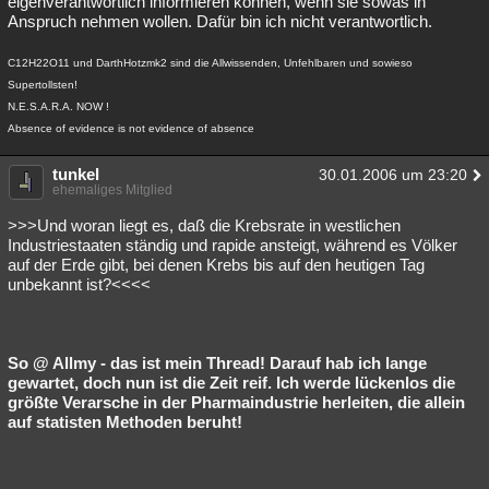
eigenverantwortlich informieren können, wenn sie sowas in
Anspruch nehmen wollen. Dafür bin ich nicht verantwortlich.
C12H22O11 und DarthHotzmk2 sind die Allwissenden, Unfehlbaren und sowieso
Supertollsten!
N.E.S.A.R.A. NOW !
Absence of evidence is not evidence of absence
tunkel
30.01.2006 um 23:20
ehemaliges Mitglied
>>>Und woran liegt es, daß die Krebsrate in westlichen
Industriestaaten ständig und rapide ansteigt, während es Völker
auf der Erde gibt, bei denen Krebs bis auf den heutigen Tag
unbekannt ist?<<<<
So @ Allmy - das ist mein Thread! Darauf hab ich lange
gewartet, doch nun ist die Zeit reif. Ich werde lückenlos die
größte Verarsche in der Pharmaindustrie herleiten, die allein
auf statisten Methoden beruht!