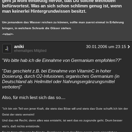
geht ja wohl eindeutig hervor, daß Du solche Methoden
befürwortest. Was an sich schon schlimm genug ist, wenn
Besucht
Teilgenommen
Alle
Neue
Geschlossen
man keinerlei Hintergrundwissen besitzt.
Lesenswert
Schlüsselwörter
Um jemandem das Wasser reichen zu können, sollte man zuerst einmal in Erfahrung
bringen, in welchem Schrank die Gläser stehen.
-=ebai=-
aniki
30.01.2006 um 23:15
ehemaliges Mitglied
"
Wo bitte hab ich die Einnahme von Germanium empfohlen??
"
"
Das geschieht z.B. bei Einnahme von VitaminC in hoher
Dosierung, durch O2-Infusionen, organisches Germanium (in
Deutschland als Heilmittel oder Nahrungsergänzungsmittel
verboten)
"
Also, für mich liest sich das so....
"Ich bin ein Teil von jener Kraft, die stets das Böse will und stets das Gute schafft.Ich bin der
Geist der stets verneint!
Und das mit Recht; denn alles was entsteht, ist wert das es zugrunde geht. Drum besser
wär's, daß nichts entstünde.