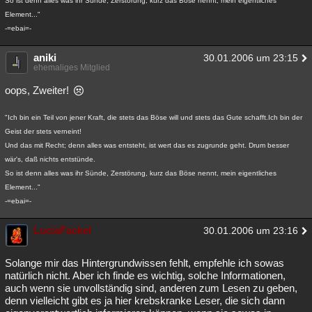
So ist denn alles was ihr Sünde, Zerstörung, kurz das Böse nennt, mein eigentliches
Element..."
-=ebai=-
aniki
30.01.2006 um 23:15
ehemaliges Mitglied
oops, Zweiter!
"Ich bin ein Teil von jener Kraft, die stets das Böse will und stets das Gute schafft.Ich bin der
Geist der stets verneint!
Und das mit Recht; denn alles was entsteht, ist wert das es zugrunde geht. Drum besser
wär's, daß nichts entstünde.
So ist denn alles was ihr Sünde, Zerstörung, kurz das Böse nennt, mein eigentliches
Element..."
-=ebai=-
LuciaFackel
30.01.2006 um 23:16
Solange mir das Hintergrundwissen fehlt, empfehle ich sowas
natürlich nicht. Aber ich finde es wichtig, solche Informationen,
auch wenn sie unvollständig sind, anderen zum Lesen zu geben,
denn vielleicht gibt es ja hier krebskranke Leser, die sich dann