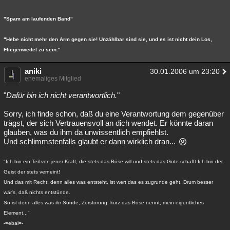
"Spam am laufenden Band"
"Hebe nicht mehr den Arm gegen sie! Unzählbar sind sie, und es ist nicht dein Los,
Fliegenwedel zu sein."
aniki
30.01.2006 um 23:20
ehemaliges Mitglied
"
Dafür bin ich nicht verantwortlich.
"
Sorry, ich finde schon, daß du eine Verantwortung dem gegenüber
trägst, der sich Vertrauensvoll an dich wendet. Er könnte daran
glauben, was du ihm da unwissentlich empfiehlst.
Und schlimmstenfalls glaubt er dann wirklich dran...
"Ich bin ein Teil von jener Kraft, die stets das Böse will und stets das Gute schafft.Ich bin der
Geist der stets verneint!
Und das mit Recht; denn alles was entsteht, ist wert das es zugrunde geht. Drum besser
wär's, daß nichts entstünde.
So ist denn alles was ihr Sünde, Zerstörung, kurz das Böse nennt, mein eigentliches
Element..."
-=ebai=-