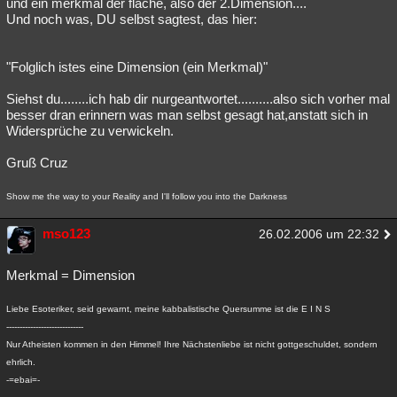
und ein merkmal der fläche, also der 2.Dimension....
Und noch was, DU selbst sagtest, das hier:
"Folglich istes eine Dimension (ein Merkmal)"
Siehst du........ich hab dir nurgeantwortet..........also sich vorher mal
besser dran erinnern was man selbst gesagt hat,anstatt sich in
Widersprüche zu verwickeln.
Gruß Cruz
Show me the way to your Reality and I'll follow you into the Darkness
mso123
26.02.2006 um 22:32
Merkmal = Dimension
Liebe Esoteriker, seid gewarnt, meine kabbalistische Quersumme ist die E I N S
-----------------------------
Nur Atheisten kommen in den Himmel! Ihre Nächstenliebe ist nicht gottgeschuldet, sondern
ehrlich.
-=ebai=-