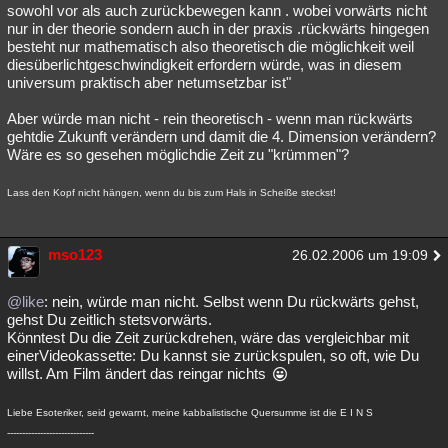
sowohl vor als auch zurückbewegen kann . wobei vorwärts nicht
nur in der theorie sondern auch in der praxis .rückwärts hingegen
besteht nur mathematisch also theoretisch die möglichkeit weil
diesüberlichtgeschwindigkeit erfordern würde, was in diesem
universum praktisch aber netumsetzbar ist"
Aber würde man nicht - rein theoretisch - wenn man rückwärts
gehtdie Zukunft verändern und damit die 4. Dimension verändern?
Wäre es so gesehen möglichdie Zeit zu "krümmen"?
Lass den Kopf nicht hängen, wenn du bis zum Hals in Scheiße steckst!
mso123
26.02.2006 um 19:09
@like
: nein, würde man nicht. Selbst wenn Du rückwärts gehst,
gehst Du zeitlich stetsvorwärts.
Könntest Du die Zeit zurückdrehen, wäre das vergleichbar mit
einerVideokassette: Du kannst sie zurückspulen, so oft, wie Du
willst. Am Film ändert das reingar nichts
Liebe Esoteriker, seid gewarnt, meine kabbalistische Quersumme ist die E I N S
-----------------------------