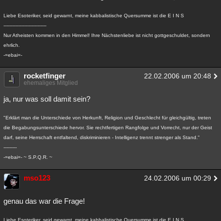
Besucht
Teilgenommen
Alle
Neue
Geschlossen
Liebe Esoteriker, seid gewarnt, meine kabbalistische Quersumme ist die E I N S
-----------------------------
Lesenswert
Schlüsselwörter
Nur Atheisten kommen in den Himmel! Ihre Nächstenliebe ist nicht gottgeschuldet, sondern
ehrlich.
-=ebai=-
rocketfinger
22.02.2006 um 20:48
ehemaliges Mitglied
ja, nur was soll damit sein?
"Erklärt man die Unterschiede von Herkunft, Religion und Geschlecht für gleichgültig, treten
die Begabungsunterschiede hervor. Sie rechtfertigen Rangfolge und Vorrecht, nur der Geist
darf, seine Herrschaft entfaltend, diskriminieren - Intelligenz trennt strenger als Stand."
---------
-=ebai=- ~ S.P.Q.R. ~
mso123
24.02.2006 um 00:29
genau das war die Frage!
Liebe Esoteriker, seid gewarnt, meine kabbalistische Quersumme ist die E I N S