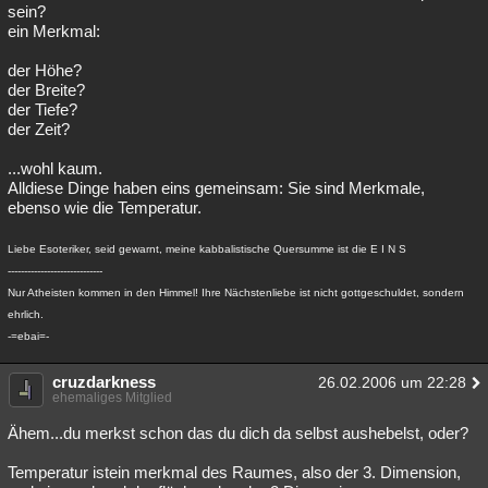
sein?
ein Merkmal:
der Höhe?
der Breite?
der Tiefe?
der Zeit?
...wohl kaum.
Alldiese Dinge haben eins gemeinsam: Sie sind Merkmale,
ebenso wie die Temperatur.
Liebe Esoteriker, seid gewarnt, meine kabbalistische Quersumme ist die E I N S
-----------------------------
Nur Atheisten kommen in den Himmel! Ihre Nächstenliebe ist nicht gottgeschuldet, sondern
ehrlich.
-=ebai=-
cruzdarkness
26.02.2006 um 22:28
ehemaliges Mitglied
Ähem...du merkst schon das du dich da selbst aushebelst, oder?
Temperatur istein merkmal des Raumes, also der 3. Dimension,