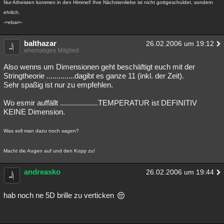
Nur Atheisten kommen in den Himmel! Ihre Nächstenliebe ist nicht gottgeschuldet, sondern
ehrlich.
-=ebai=-
balthazar
26.02.2006 um 19:12
ehemaliges Mitglied
Also wenns um Dimensionen geht beschäftigt euch mit der
Stringtheorie ..............dagibt es ganze 11 (inkl. der Zeit).
Sehr spaßig ist nur zu empfehlen.
Wo esmir auffällt ...................TEMPERATUR ist DEFINITIV
KEINE Dimension.
Was soll man dazu noch sagen?
Macht die Augen auf und den Kopp zu!
andreasko
26.02.2006 um 19:44
hab noch ne 5D brille zu verticken