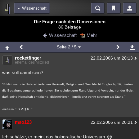
Wissenschaft
Bereiche
Die Frage nach den Dimensionen
86 Beiträge
Echtzeit
Diskussionen
Blogs
Videos
Statistiken
Wissenschaft
Mehr
Chat
Wiki
Neuigkeiten
Seite
2
/ 5
meine Rubriken
rocketfinger
22.02.2006 um 20:13
Menschen
Wissenschaft
Politik
Mystery
Kriminalfälle
ehemaliges Mitglied
Spiritualität
Verschwörungen
Technologie
Ufologie
was soll damit sein?
Natur
Umfragen
Unterhaltung
"Erklärt man die Unterschiede von Herkunft, Religion und Geschlecht für gleichgültig, treten
die Begabungsunterschiede hervor. Sie rechtfertigen Rangfolge und Vorrecht, nur der Geist
weitere Rubriken
darf, seine Herrschaft entfaltend, diskriminieren - Intelligenz trennt strenger als Stand."
Philosophie
Träume
Orte
Esoterik
Literatur
---------
-=ebai=- ~ S.P.Q.R. ~
Astronomie
Helpdesk
Gruppen
Gaming
Filme
mso123
22.02.2006 um 20:21
Musik
Clash
Verbesserungen
Allmystery
English
Ich schätze, er meint das holografische Universum
Übersichten