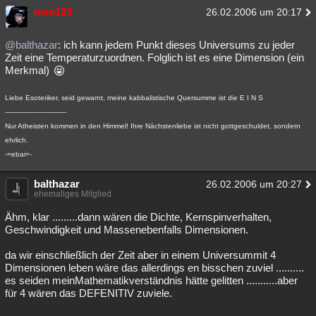
mso123
26.02.2006 um 20:17
@balthazar
: ich kann jedem Punkt dieses Universums zu jeder
Zeit eine Temperaturzuordnen. Folglich ist es eine Dimension (ein
Merkmal)
Liebe Esoteriker, seid gewarnt, meine kabbalistische Quersumme ist die E I N S
-----------------------------
Nur Atheisten kommen in den Himmel! Ihre Nächstenliebe ist nicht gottgeschuldet, sondern
ehrlich.
-=ebai=-
balthazar
26.02.2006 um 20:27
ehemaliges Mitglied
Ähm, klar .........dann wären die Dichte, Kernspinverhalten,
Geschwindigkeit und Massenebenfalls Dimensionen.
da wir einschließlich der Zeit aber in einem Universummit 4
Dimensionen leben wäre das allerdings en bisschen zuviel ..........
es seiden meinMathematikverständnis hätte gelitten ...........aber
für 4 wären das DEFENITIV zuviele.