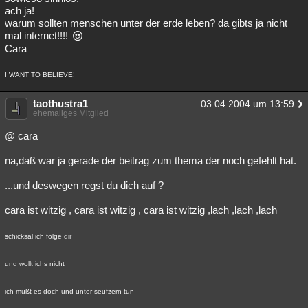
ach ja!
warum sollten menschen unter der erde leben? da gibts ja nicht
mal internet!!!!
Cara
I WANT TO BELIEVE!
taothustra1
03.04.2004 um 13:59
ehemaliges Mitglied
@ cara
na,daß war ja gerade der beitrag zum thema der noch gefehlt hat.
...und deswegen regst du dich auf ?
cara ist witzig , cara ist witzig , cara ist witzig ,lach ,lach ,lach
schicksal ich folge dir
und wollt ichs nicht
ich müßt es doch und unter seufzern tun