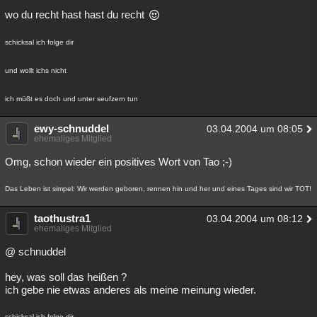
wo du recht hast hast du recht
Besucht
Teilgenommen
Alle
Neue
Geschlossen
Lesenswert
Schlüsselwörter
schicksal ich folge dir
und wollt ichs nicht
ich müßt es doch und unter seufzern tun
ewy-schnuddel
03.04.2004 um 08:05
ehemaliges Mitglied
Omg, schon wieder ein positives Wort von Tao ;-)
Das Leben ist simpel: Wir werden geboren, rennen hin und her und eines Tages sind wir TOT!
taothustra1
03.04.2004 um 08:12
ehemaliges Mitglied
@ schnuddel
hey, was soll das heißen ?
ich gebe nie etwas anderes als meine meinung wieder.
schicksal ich folge dir