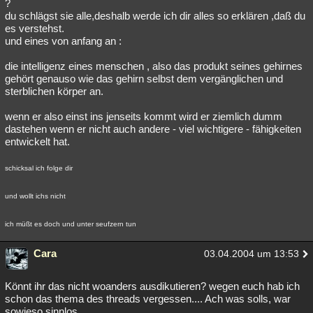
?
du schlägst sie alle,deshalb werde ich dir alles so erklären ,daß du
es verstehst.
und eines von anfang an :
die intelligenz eines menschen , also das produkt seines gehirnes
gehört genauso wie das gehirn selbst dem vergänglichen und
sterblichen körper an.
wenn er also einst ins jenseits kommt wird er ziemlich dumm
dastehen wenn er nicht auch andere - viel wichtigere - fähigkeiten
entwickelt hat.
schicksal ich folge dir
und wollt ichs nicht
ich müßt es doch und unter seufzern tun
Cara
03.04.2004 um 13:53
Könnt ihr das nicht woanders ausdikutieren? wegen euch hab ich
schon das thema des threads vergessen.... Ach was solls, war
sowieso sinnlos.