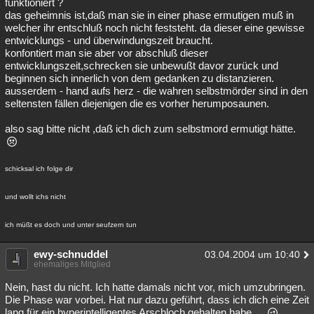
funktioniert ?
das geheimnis ist,daß man sie in einer phase ermutigen muß in
welcher ihr entschluß noch nicht feststeht. da dieser eine gewisse
entwicklungs - und überwindungszeit braucht.
konfontiert man sie aber vor abschluß dieser
entwicklungszeit,schrecken sie unbewußt davor zurück und
beginnen sich innerlich von dem gedanken zu distanzieren.
ausserdem - hand aufs herz - die wahren selbstmörder sind in den
seltensten fällen diejenigen die es vorher herumposaunen.
also sag bitte nicht ,daß ich dich zum selbstmord ermutigt hätte.
schicksal ich folge dir
und wollt ichs nicht
ich müßt es doch und unter seufzern tun
ewy-schnuddel
03.04.2004 um 10:40
ehemaliges Mitglied
Nein, hast du nicht. Ich hatte damals nicht vor, mich umzubringen.
Die Phase war vorbei. Hat nur dazu geführt, dass ich dich eine Zeit
lang für ein hyperintelligentes Arschloch gehalten habe....