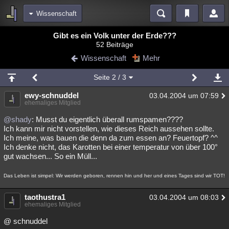
Wissenschaft
Bereiche
Gibt es ein Volk unter der Erde???
52 Beiträge
Echtzeit
Diskussionen
Blogs
Videos
Statistiken
Wissenschaft
Mehr
Chat
Wiki
Neuigkeiten
Seite
2
/ 3
meine Rubriken
ewy-schnuddel
03.04.2004 um 07:59
Menschen
Wissenschaft
Politik
Mystery
Kriminalfälle
ehemaliges Mitglied
Spiritualität
Verschwörungen
Technologie
Ufologie
@shady
: Musst du eigentlich überall rumspamen????
Ich kann mir nicht vorstellen, wie dieses Reich aussehen sollte.
Ich meine, was bauen die denn da zum essen an? Feuertopf? ^^
Natur
Umfragen
Unterhaltung
Ich denke nicht, das Karotten bei einer temperatur von über 100°
weitere Rubriken
gut wachsen... So ein Müll...
Philosophie
Träume
Orte
Esoterik
Literatur
Das Leben ist simpel: Wir werden geboren, rennen hin und her und eines Tages sind wir TOT!
Astronomie
Helpdesk
Gruppen
Gaming
Filme
taothustra1
03.04.2004 um 08:03
ehemaliges Mitglied
Musik
Clash
Verbesserungen
Allmystery
English
@ schnuddel
Übersichten