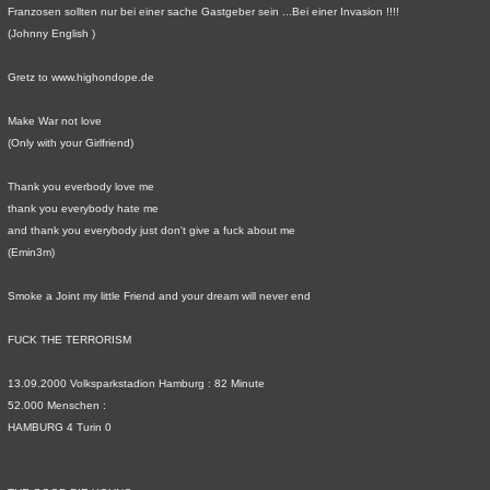
Franzosen sollten nur bei einer sache Gastgeber sein ...Bei einer Invasion !!!!
(Johnny English )
Gretz to www.highondope.de
Make War not love
(Only with your Girlfriend)
Thank you everbody love me
thank you everybody hate me
and thank you everybody just don't give a fuck about me
(Emin3m)
Smoke a Joint my little Friend and your dream will never end
FUCK THE TERRORISM
13.09.2000 Volksparkstadion Hamburg : 82 Minute
52.000 Menschen :
HAMBURG 4 Turin 0