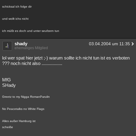
schicksal ich folge dir
und wollt ichs nicht
ich müßt es doch und unter seufzern tun
shady
03.04.2004 um 11:35
ehemaliges Mitglied
lol wer spat hier jetzt ;-) warum sollte ich nicht tun ist es verboten
??? noch nicht also .................
MfG
SHady
Greetz to my Nigga RomanParulin
No Peacetalks no White Flags
Alles außer Hamburg ist
scheiße