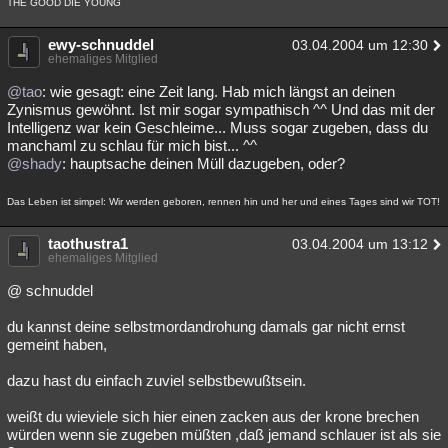
THE GOOD DIE YOUNG
ewy-schnuddel
03.04.2004 um 12:30
ehemaliges Mitglied
@tao
: wie gesagt: eine Zeit lang. Hab mich längst an deinen
Zynismus gewöhnt. Ist mir sogar sympathisch ^^ Und das mit der
Intelligenz war kein Geschleime... Muss sogar zugeben, dass du
manchaml zu schlau für mich bist... ^^
@shady
: hauptsache deinen Müll dazugeben, oder?
Das Leben ist simpel: Wir werden geboren, rennen hin und her und eines Tages sind wir TOT!
taothustra1
03.04.2004 um 13:12
ehemaliges Mitglied
@ schnuddel
du kannst deine selbstmordandrohung damals gar nicht ernst
gemeint haben,
dazu hast du einfach zuviel selbstbewußtsein.
weißt du wieviele sich hier einen zacken aus der krone brechen
würden wenn sie zugeben müßten ,daß jemand schlauer ist als sie