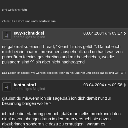
und wollt ichs nicht
ich müßt es doch und unter seufzern tun
ewy-schnuddel
03.04.2004 um 09:17
ehemaliges Mitglied
es gab mal so einen Thread, "Kennt ihr das gefühl". Da habe ich
mich bei ein paar mitmenschen ausgeheult. und du hast was von
pubertären teenies geschreiben und mir beschrieben, wo die
pulsadern sind ^^ bin aber nicht nachtragend
Das Leben ist simpel: Wir werden geboren, rennen hin und her und eines Tages sind wir TOT!
taothustra1
03.04.2004 um 09:58
ehemaliges Mitglied
glaubst du mir,wenn ich dir sage,daß ich dich damit nur zur
besinnung bringen wollte ?
ich habe die erfahrung gemacht,daß man selbstmordkandidaten
nicht davon abringen kann in dem man versucht sie davon
abzubringen sondern sie dazu zu ermutigen . warum es