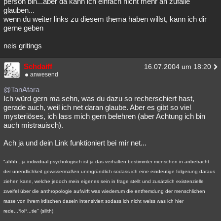
person bin...aber da kann ich einfach nicht mehr an zufälle
glauben...
wenn du weiter links zu diesem thema haben willst, kann ich dir
gerne geben
neis gritings
Schdaiff
16.07.2004 um 18:20
anwesend
@TanAtara
Ich würd gern ma sehn, was du dazu so recherschiert hast,
gerade auch, weil ich net daran glaube. Aber es gibt so viel
mysteriöses, ich lass mich gern belehren (aber Achtung ich bin
auch mistrauisch).
Ach ja und dein Link funktioniert bei mir net...
"ähhh...ja individual psychologisch ist ja das verhalten bestimmter menschen in anbetracht
der unendlichkeit gewissermaßen unergründlich sodass ich eine eindeutige folgerung daraus
ziehen kann, welche jedoch mein eigenes sein in frage stellt und zusätzlich existenzielle
zweifel über die anthropologie aufwirft was wiederrum die entfremdung der menschlichen
rasse von ihrem irdischen dasein intensiviert sodass ich nicht weiss was ich hier
rede...*lol*...tie" (silith)