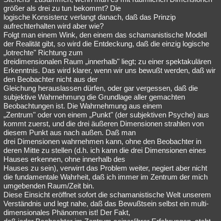
größer als drei zu tun bekommt? Die
logische Konsistenz verlangt danach, daß das Prinzip
aufrechterhalten wird aber wie?
Folgt man einem Wink, den einem das schamanistische Modell
der Realität gibt, so wird die Entdeckung, daß die einzig logische
„lotrechte" Richtung zum
dreidimensionalen Raum „innerhalb" liegt; zu einer spektakulären
Erkenntnis. Das wird klarer, wenn wir uns bewußt werden, daß wir
den Beobachter nicht aus der
Gleichung herauslassen dürfen, oder gar vergessen, daß die
subjektive Wahrnehmung die Grundlage aller gemachten
Beobachtungen ist. Die Wahrnehmung aus einem
„Zentrum" oder von einem „Punkt" (der subjektiven Psyche) aus
kommt zuerst, und die drei äußeren Dimensionen strahlen von
diesem Punkt aus nach außen. Daß man
drei Dimensionen wahrnehmen kann, ohne den Beobachter in
deren Mitte zu stellen (d.h. ich kann die drei Dimensionen eines
Hauses erkennen, ohne innerhalb des
Hauses zu sein), verwirrt das Problem weiter, negiert aber nicht
die fundamentale Wahrheit, daß ich immer im Zentrum der mich
umgebenden Raum/Zeit bin.
Diese Einsicht eröffnet sofort die schamanistische Welt unserem
Verständnis und legt nahe, daß das Bewußtsein selbst ein multi-
dimensionales Phänomen ist! Der Fakt,