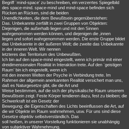
Begriff `mind-space' zu beschreiben, ein verzerrtes Spiegelbild
des space-mind. space-mind und mind-space befinden sich
Rücken an Rücken, sind die beiden
Unendlichkeiten, die dem Bewußtsein gegenüberstehen:
Das. Unbekannte zerfällt in zwei Gruppen von Objekten:
Diejenigen, die außerhalb liegen und mit den Sinnen
wahrgenommen werden können, und diejenigen die ,innen
liegen und sofort wahrgenommen werden. Die erste Gruppe bildet
das Unbekannte in der äußeren Welt; die zweite das Unbekannte
in der inneren Welt. Wir nennen
letzteres das Territorium des Unbewußten.
Ich bin auf den space-mind eingestellt, wenn ich primär mit einer
dreidimensionalen Realität in Interaktion trete. Auf den `geistigen
Raum' bin ich eingestellt, wenn ich
mit den inneren Welten der Psyche in Verbindung trete. Im
Rahmen der allgemein anerkannten Realität versichert man uns,
daß es Naturgesetze gibt, die die Art und
Weise bestimmen, auf die sich der physikalische Raum unserem
Bewußtsein zeigt. Feste Körper tendieren dazu, fest zu bleiben; die
Schwerkraft ist ein Gesetz der
Bewegung; die Eigenschaften des Lichts beeinflussen die Art, auf
die wir Objekte im Raum wahrnehmen, usw. Für uns sind diese
Gesetze objektiv selbstverständlich. Das
soll heißen, in unserer Vorstellung funktionieren sie unabhängig
von subjektiver Wahrnehmung.