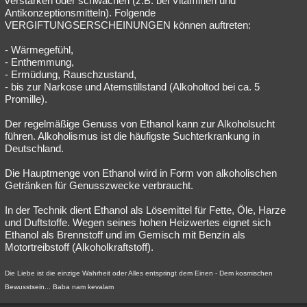
verstärken oder schwächen (z.B. bei Vitaminen und
Antikonzeptionsmitteln). Folgende
VERGIFTUNGSERSCHEINUNGEN können auftreten:
- Wärmegefühl,
- Enthemmung,
- Ermüdung, Rauschzustand,
- bis zur Narkose und Atemstillstand (Alkoholtod bei ca. 5
Promille).
Der regelmäßige Genuss von Ethanol kann zur Alkoholsucht
führen. Alkoholismus ist die häufigste Suchterkrankung in
Deutschland.
Die Hauptmenge von Ethanol wird in Form von alkoholischen
Getränken für Genusszwecke verbraucht.
In der Technik dient Ethanol als Lösemittel für Fette, Öle, Harze
und Duftstoffe. Wegen seines hohen Heizwertes eignet sich
Ethanol als Brennstoff und im Gemisch mit Benzin als
Motortreibstoff (Alkoholkraftstoff).
Die Liebe ist die einzige Wahrheit oder Alles entspringt dem Einen - Dem kosmischen
Bewusstsein... Baba nam kevalam