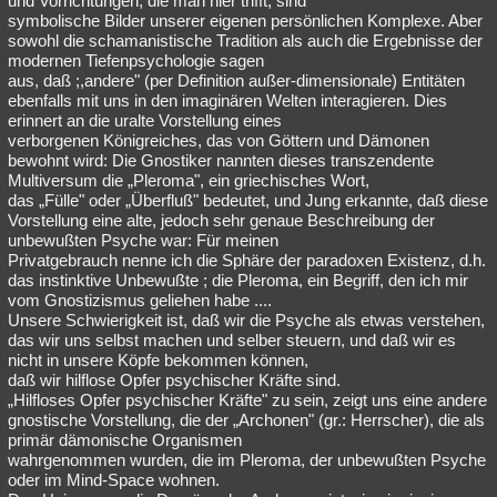
und Vorrichtungen, die man hier trifft, sind
symbolische Bilder unserer eigenen persönlichen Komplexe. Aber
sowohl die schamanistische Tradition als auch die Ergebnisse der
modernen Tiefenpsychologie sagen
aus, daß ;,andere" (per Definition außer-dimensionale) Entitäten
ebenfalls mit uns in den imaginären Welten interagieren. Dies
erinnert an die uralte Vorstellung eines
verborgenen Königreiches, das von Göttern und Dämonen
bewohnt wird: Die Gnostiker nannten dieses transzendente
Multiversum die „Pleroma", ein griechisches Wort,
das „Fülle" oder „Überfluß" bedeutet, und Jung erkannte, daß diese
Vorstellung eine alte, jedoch sehr genaue Beschreibung der
unbewußten Psyche war: Für meinen
Privatgebrauch nenne ich die Sphäre der paradoxen Existenz, d.h.
das instinktive Unbewußte ; die Pleroma, ein Begriff, den ich mir
vom Gnostizismus geliehen habe ....
Unsere Schwierigkeit ist, daß wir die Psyche als etwas verstehen,
das wir uns selbst machen und selber steuern, und daß wir es
nicht in unsere Köpfe bekommen können,
daß wir hilflose Opfer psychischer Kräfte sind.
„Hilfloses Opfer psychischer Kräfte" zu sein, zeigt uns eine andere
gnostische Vorstellung, die der „Archonen" (gr.: Herrscher), die als
primär dämonische Organismen
wahrgenommen wurden, die im Pleroma, der unbewußten Psyche
oder im Mind-Space wohnen.