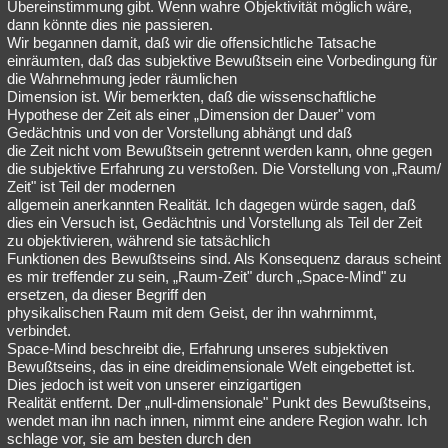
Übereinstimmung gibt. Wenn wahre Objektivität möglich wäre,
dann könnte dies nie passieren.
Wir begannen damit, daß wir die offensichtliche Tatsache
einräumten, daß das subjektive Bewußtsein eine Vorbedingung für
die Wahrnehmung jeder räumlichen
Dimension ist. Wir bemerkten, daß die wissenschaftliche
Hypothese der Zeit als einer „Dimension der Dauer" vom
Gedächtnis und von der Vorstellung abhängt und daß
die Zeit nicht vom Bewußtsein getrennt werden kann, ohne gegen
die subjektive Erfahrung zu verstoßen. Die Vorstellung von „Raum/
Zeit" ist Teil der modernen
allgemein anerkannten Realität. Ich dagegen würde sagen, daß
dies ein Versuch ist, Gedächtnis und Vorstellung als Teil der Zeit
zu objektivieren, während sie tatsächlich
Funktionen des Bewußtseins sind. Als Konsequenz daraus scheint
es mir treffender zu sein, „Raum-Zeit" durch „Space-Mind" zu
ersetzen, da dieser Begriff den
physikalischen Raum mit dem Geist, der ihn wahrnimmt,
verbindet.
Space-Mind beschreibt die, Erfahrung unseres subjektiven
Bewußtseins, das in eine dreidimensionale Welt eingebettet ist.
Dies jedoch ist weit von unserer einzigartigen
Realität entfernt. Der „null-dimensionale" Punkt des Bewußtseins,
wendet man ihn nach innen, nimmt eine andere Region wahr. Ich
schlage vor, sie am besten durch den