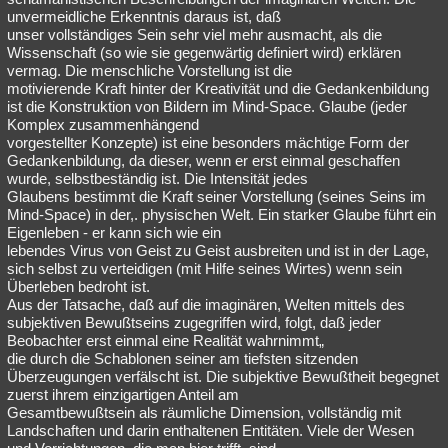
unvermeidliche Erkenntnis daraus ist, daß
unser vollständiges Sein sehr viel mehr ausmacht, als die
Wissenschaft (so wie sie gegenwärtig definiert wird) erklären
vermag. Die menschliche Vorstellung ist die
motivierende Kraft hinter der Kreativität und die Gedankenbildung
ist die Konstruktion von Bildern im Mind-Space. Glaube (jeder
Komplex zusammenhängend
vorgestellter Konzepte) ist eine besonders mächtige Form der
Gedankenbildung, da dieser, wenn er erst einmal geschaffen
wurde, selbstbeständig ist. Die Intensität jedes
Glaubens bestimmt die Kraft seiner Vorstellung (seines Seins im
Mind-Space) in der,. physischen Welt. Ein starker Glaube führt ein
Eigenleben - er kann sich wie ein
lebendes Virus von Geist zu Geist ausbreiten und ist in der Lage,
sich selbst zu verteidigen (mit Hilfe seines Wirtes) wenn sein
Überleben bedroht ist.
Aus der Tatsache, daß auf die imaginären, Welten mittels des
subjektiven Bewußtseins zugegriffen wird, folgt, daß jeder
Beobachter erst einmal eine Realität wahrnimmt„
die durch die Schablonen seiner am tiefsten sitzenden
Überzeugungen verfälscht ist. Die subjektive Bewußtheit begegnet
zuerst ihrem einzigartigen Anteil am
Gesamtbewußtsein als räumliche Dimension, vollständig mit
Landschaften und darin enthaltenen Entitäten. Viele der Wesen