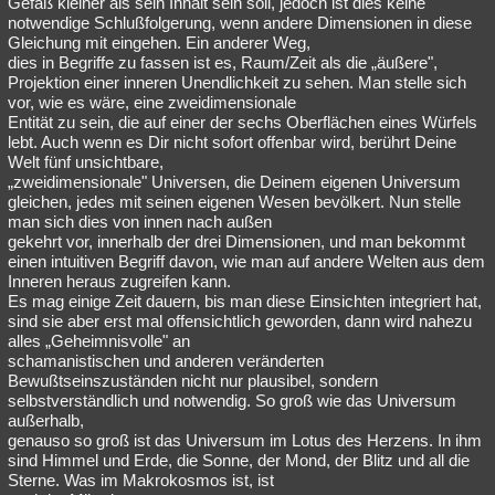
Gefäß kleiner als sein Inhalt sein soll, jedoch ist dies keine
notwendige Schlußfolgerung, wenn andere Dimensionen in diese
Gleichung mit eingehen. Ein anderer Weg,
dies in Begriffe zu fassen ist es, Raum/Zeit als die „äußere",
Projektion einer inneren Unendlichkeit zu sehen. Man stelle sich
vor, wie es wäre, eine zweidimensionale
Entität zu sein, die auf einer der sechs Oberflächen eines Würfels
lebt. Auch wenn es Dir nicht sofort offenbar wird, berührt Deine
Welt fünf unsichtbare,
„zweidimensionale" Universen, die Deinem eigenen Universum
gleichen, jedes mit seinen eigenen Wesen bevölkert. Nun stelle
man sich dies von innen nach außen
gekehrt vor, innerhalb der drei Dimensionen, und man bekommt
einen intuitiven Begriff davon, wie man auf andere Welten aus dem
Inneren heraus zugreifen kann.
Es mag einige Zeit dauern, bis man diese Einsichten integriert hat,
sind sie aber erst mal offensichtlich geworden, dann wird nahezu
alles „Geheimnisvolle" an
schamanistischen und anderen veränderten
Bewußtseinszuständen nicht nur plausibel, sondern
selbstverständlich und notwendig. So groß wie das Universum
außerhalb,
genauso so groß ist das Universum im Lotus des Herzens. In ihm
sind Himmel und Erde, die Sonne, der Mond, der Blitz und all die
Sterne. Was im Makrokosmos ist, ist