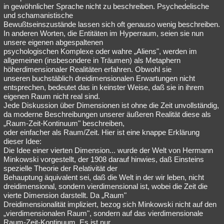
in gewöhnlicher Sprache nicht zu beschreiben. Psychedelische
und schamanistische
Bewußtseinszustände lassen sich oft genauso wenig beschreiben.
In anderen Worten, die Entitäten im Hyperraum, seien sie nun
unsere eigenen abgespaltenen
psychologischen Komplexe oder wahre „Aliens", werden im
allgemeinen (insbesondere in Träumen) als Metaphern
höherdimensionaler Realitäten erfahren. Obwohl sie
unseren buchstäblich dreidimensionalen Erwartungen nicht
entsprechen, bedeutet das in keinster Weise, daß sie in ihrem
eigenen Raum nicht real sind.
Jede Diskussion über Dimensionen ist ohne die Zeit unvollständig,
da moderne Beschreibungen unserer äußeren Realität diese als
„Raum-Zeit-Kontinuum" beschreiben,
oder einfacher als Raum/Zeit. Hier ist eine knappe Erklärung
dieser Idee:
Die Idee einer vierten Dimension... wurde der Welt von Hermann
Minkowski vorgestellt, der 1908 darauf hinwies, daß Einsteins
spezielle Theorie der Relativität der
Behauptung äquivalent sei, daß die Welt in der wir leben, nicht
dreidimensional, sondern vierdimensional ist, wobei die Zeit die
vierte Dimension darstellt. Da „Raum"
Dreidimensionalität impliziert, bezog sich Minkowski nicht auf den
„vierdimensionalen Raum", sondern auf das vierdimensionale
Raum-Zeit-Kontinuum. Es ist nur