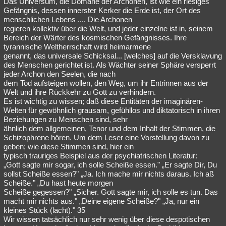
Das Universum, die Domäne der Archonen, ist wie ein riesiges
Gefängnis, dessen innerster Kerker die Erde ist, der Ort des
menschlichen Lebens .... Die Archonen
regieren kollektiv über die Welt, und jeder einzelne ist in, seinem
Bereich der Wärter des kosmischen Gefängnisses. Ihre
tyrannische Weltherrschaft wird heimarmene
genannt, das universale Schicksal... [welches] auf die Versklavung
des Menschen gerichtet ist. Als Wächter seiner Sphäre versperrt
jeder Archon den Seelen, die nach
dem Tod aufsteigen wollen, den Weg, um ihr Entrinnen aus der
Welt und ihre Rückkehr zu Gott zu verhindern.
Es ist wichtig zu wissen; daß diese Entitäten der imaginären-
Welten für gewöhnlich grausam, gefühllos und diktatorisch in ihren
Beziehungen zu Menschen sind, sehr
ähnlich dem allgemeinen, Tenor und dem Inhalt der Stimmen, die
Schizophrene hören. Um dem Leser eine Vorstellung davon zu
geben; wie diese Stimmen sind, hier ein
typisch trauriges Beispiel aus der psychiatrischen Literatur:
„Gott sagte mir sogar, ich solle Scheiße essen." „Er sagte Dir, Du
sollst Scheiße essen?" „Ja. Ich mache mir nichts daraus. Ich aß
Scheiße." „Du hast heute morgen
Scheiße gegessen?" „Sicher. Gott sagte mir, ich solle es tun. Das
macht mir nichts aus." „Deine eigene Scheiße?" „Ja, nur ein
kleines Stück (lacht)." 35
Wir wissen tatsächlich nur sehr wenig über diese despotischen