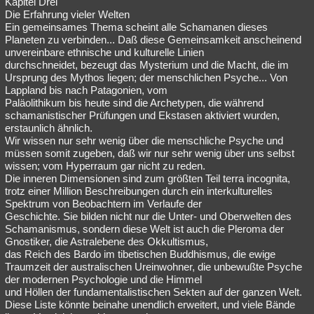
Kapitel Drei
Die Erfahrung vieler Welten
Ein gemeinsames Thema scheint alle Schamanen dieses
Planeten zu verbinden... Daß diese Gemeinsamkeit anscheinend
unvereinbare ethnische und kulturelle Linien
durchschneidet, bezeugt das Mysterium und die Macht, die im
Ursprung des Mythos liegen; der menschlichen Psyche... Von
Lappland bis nach Patagonien, vom
Paläolithikum bis heute sind die Archetypen, die während
schamanistischer Prüfungen und Ekstasen aktiviert wurden,
erstaunlich ähnlich.
Wir wissen nur sehr wenig über die menschliche Psyche und
müssen somit zugeben, daß wir nur sehr wenig über uns selbst
wissen; vom Hyperraum gar nicht zu reden.
Die inneren Dimensionen sind zum größten Teil terra incognita,
trotz einer Million Beschreibungen durch ein interkulturelles
Spektrum von Beobachtern im Verlaufe der
Geschichte. Sie bilden nicht nur die Unter- und Oberwelten des
Schamanismus, sondern diese Welt ist auch die Pleroma der
Gnostiker, die Astralebene des Okkultismus,
das Reich des Bardo im tibetischen Buddhismus, die ewige
Traumzeit der australischen Ureinwohner, die unbewußte Psyche
der modernen Psychologie und die Himmel
und Höllen der fundamentalistischen Sekten auf der ganzen Welt.
Diese Liste könnte beinahe unendlich erweitert, und viele Bände