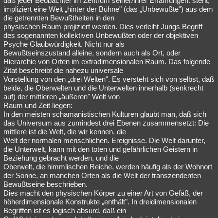
daß jeder Beobachter im Zentrum seiner/ihrer Erfahrungen. steht,
impliziert eine Weit „hinter der Bühne" (das „Unbewußte") aus dem
die getrennten Bewußtheiten in den
physischen Raum projiziert werden. Dies verleiht Jungs Begriff
des sogenannten kollektiven Unbewußten oder der objektiven
Psyche Glaubwürdigkeit. Nicht nur als
Bewußtseinszustand alleine, sondern auch als Ort, oder
Hierarchie von Orten im extradimensionalen Raum. Das folgende
Zitat beschreibt die nahezu universale
Vorstellung von den „drei Welten". Es versteht sich von selbst, daß
beide, die Oberwelten und die Unterwelten innerhalb (senkrecht
auf) der mittleren „äußeren" Welt von
Raum und Zeit liegen:
In den meisten schamanistischen Kulturen glaubt man, daß sich
das Universum aus zumindest drei Ebenen zusammensetzt: Die
mittlere ist die Welt, die wir kennen, die
Welt der normalen menschlichen. Ereignisse. Die Welt darunter,
die Unterwelt, kann mit den toten und gefährlichen Geistern in
Beziehung gebracht werden, und die
Oberwelt, die himmlischen Reiche, werden häufig als der Wohnort
der Sonne, an manchen Orten als die Welt der transzendenten
Bewußtseine beschrieben.
Dies macht den physischen Körper zu einer Art von Gefäß, der
höherdimensionale Konstrukte „enthält". In dreidimensionalen
Begriffen ist es logisch absurd, daß ein