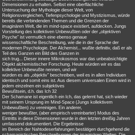
Dimensionen zu erhalten. Selbst eine oberflächliche
Untersuchung der Mythologie dieser Welt, von
Religionsvergleichen, Tiefenpsychologie und Mystizismus, würde
bereits die verbindenden Themen und die Grenzen der
imaginären Welt, die im mind-space existiert, aufdecken. Jungs
Vorstellung des kollektiven Unbewußten oder der „objektiven
Psyche" ist vermutlich eine ebenso genaue
wissenschaftliche Beschreibung, wie die in der Sprache der
modernen Psychologie. Der Alchemist... wußte definitiv, daß er als
Teil des Ganzen ein Bild des Ganzen in
sich trug... Dieser innere Mikrokosmos war das unbeabsichtigte
Objekt alchemistischer Forschung. Heute würden wir es das
kollektive Unbewußte nennen, und wir
würden es als „objektiv" beschreiben, weil es in allen Individuen
identisch und somit eins ist. Aus diesem universalen Einen wird in
jedem einzelnen ein subjektives
Bewußtsein, d.h. das Ich 32
Der Schamane ist eigentlich ein Ich, das gelernt hat, sich wieder
mit seinem Ursprung im Mind-Space (Jungs kollektivem
Unbewußten) zu vereinigen. Ein anderer,
weniger bewußter, (aber empirisch vereinbarter) Modus des
Eintritts in diese Dimensionen wurde in den letzten dreißig Jahren
umfassend dokumentiert. Die Ergebnisse
im Bereich der Nahtodeserfahrungen bestätigen durchgehend die
schamanistischen Beschreibungen der imaginären Welten. Die