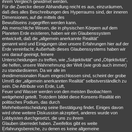
ihrem Vergleich gewidmet werden.
Für die Zwecke dieser Abhandlung reicht es aus, einzuräumen,
daß dies alles Beschreibungen des Hyperraums sind, der inneren
Dimensionen, auf die mittels des
Bewußtseins zugegriffen werden kann.
Als menschliche Wesen, die in physischen Körpern auf dem
Planeten Erde existieren, haben wir ein Glaubenssystem
entwickelt, daß die „allgemein anerkannte Realität"
genannt wird und Einigungen über unsere Erfahrungen hier auf der
Erde vereinfacht. Außerhalb dieses Glaubenssystems haben wir
uns darauf geeinigt, feinere
Unterscheidungen zu treffen, wie „Subjektivität" und „Objektivität",
die helfen, unsere Wahrnehmung der Welt (wie grob auch immer)
zu standardisieren. Da wir alle im
dreidimensionalen Raum eingeschlossen sind, scheint der grobe
Umriß der „allgemein anerkannten Realität" selbstverständlich zu
sein. Die Attribute von Erde, Luft,
Feuer und Wasser werden von den meisten Beobachtern
weitgehend geteilt. Trotzdem bildet diese Konsens-Realität ein
politisches Podium, das durch
Mehrheitsentscheidung seine Bestätigung findet. Einiges davon
wird ohne weitere Diskussion akzeptiert, anderes wurde von
Lobbyisten durchgesetzt, die uns zu ihrem
Glauben überredet haben. Zweifellos gibt es weite
Erfahrungsbereiche, zu denen es keine allgemeine