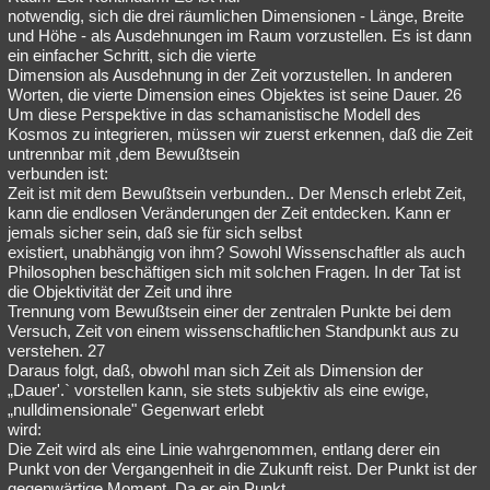
notwendig, sich die drei räumlichen Dimensionen - Länge, Breite
und Höhe - als Ausdehnungen im Raum vorzustellen. Es ist dann
ein einfacher Schritt, sich die vierte
Dimension als Ausdehnung in der Zeit vorzustellen. In anderen
Worten, die vierte Dimension eines Objektes ist seine Dauer. 26
Um diese Perspektive in das schamanistische Modell des
Kosmos zu integrieren, müssen wir zuerst erkennen, daß die Zeit
untrennbar mit ,dem Bewußtsein
verbunden ist:
Zeit ist mit dem Bewußtsein verbunden.. Der Mensch erlebt Zeit,
kann die endlosen Veränderungen der Zeit entdecken. Kann er
jemals sicher sein, daß sie für sich selbst
existiert, unabhängig von ihm? Sowohl Wissenschaftler als auch
Philosophen beschäftigen sich mit solchen Fragen. In der Tat ist
die Objektivität der Zeit und ihre
Trennung vom Bewußtsein einer der zentralen Punkte bei dem
Versuch, Zeit von einem wissenschaftlichen Standpunkt aus zu
verstehen. 27
Daraus folgt, daß, obwohl man sich Zeit als Dimension der
„Dauer'.` vorstellen kann, sie stets subjektiv als eine ewige,
„nulldimensionale" Gegenwart erlebt
wird:
Die Zeit wird als eine Linie wahrgenommen, entlang derer ein
Punkt von der Vergangenheit in die Zukunft reist. Der Punkt ist der
gegenwärtige Moment. Da er ein Punkt