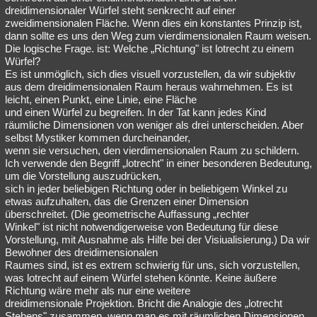
dreidimensionaler Würfel steht senkrecht auf einer
zweidimensionalen Fläche. Wenn dies ein konstantes Prinzip ist,
dann sollte es uns den Weg zum vierdimensionalen Raum weisen.
Die logische Frage. ist: Welche „Richtung" ist lotrecht zu einem
Würfel?
Es ist unmöglich, sich dies visuell vorzustellen, da wir subjektiv
aus dem dreidimensionalen Raum heraus wahrnehmen. Es ist
leicht, einen Punkt, eine Linie, eine Fläche
und einen Würfel zu begreifen. In der Tat kann jedes Kind
räumliche Dimensionen von weniger als drei unterscheiden. Aber
selbst Mystiker kommen durcheinander,
wenn sie versuchen, den vierdimensionalen Raum zu schildern.
Ich verwende den Begriff „lotrecht" in einer besonderen Bedeutung,
um die Vorstellung auszudrücken,
sich in jeder beliebigen Richtung oder in beliebigem Winkel zu
etwas aufzuhalten, das die Grenzen einer Dimension
überschreitet. (Die geometrische Auffassung „rechter
Winkel" ist nicht notwendigerweise von Bedeutung für diese
Vorstellung, mit Ausnahme als Hilfe bei der Visiualisierung.) Da wir
Bewohner des dreidimensionalen
Raumes sind, ist es extrem schwierig für uns, sich vorzustellen,
was lotrecht auf einem Würfel stehen könnte. Keine äußere
Richtung wäre mehr als nur eine weitere
dreidimensionale Projektion. Bricht die Analogie des „lotrecht
Stehens" zusammen, wenn man es mit räumlichen Dimensionen