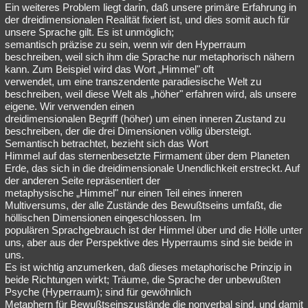
Ein weiteres Problem liegt darin, daß unsere primäre Erfahrung in
der dreidimensionalen Realität fixiert ist, und dies somit auch für
unsere Sprache gilt. Es ist unmöglich;
semantisch präzise zu sein, wenn wir den Hyperraum
beschreiben, weil sich ihm die Sprache nur metaphorisch nähern
kann. Zum Beispiel wird das Wort „Himmel" oft
verwendet, um eine transzendente paradiesische Welt zu
beschreiben, weil diese Welt als „höher" erfahren wird, als unsere
eigene. Wir verwenden einen
dreidimensionalen Begriff (höher) um einen inneren Zustand zu
beschreiben, der die drei Dimensionen völlig übersteigt.
Semantisch betrachtet, bezieht sich das Wort
Himmel auf das sternenbesetzte Firmament über dem Planeten
Erde, das sich in die dreidimensionale Unendlichkeit erstreckt. Auf
der anderen Seite repräsentiert der
metaphysische „Himmel" nur einen Teil eines inneren
Multiversums, der alle Zustände des Bewußtseins umfaßt, die
höllischen Dimensionen eingeschlossen. Im
populären Sprachgebrauch ist der Himmel über und die Hölle unter
uns, aber aus der Perspektive des Hyperraums sind sie beide in
uns.
Es ist wichtig anzumerken, daß dieses metaphorische Prinzip in
beide Richtungen wirkt; Träume, die Sprache der unbewußten
Psyche (Hyperraum); sind für gewöhnlich
Metaphern für Bewußtseinszustände die nonverbal sind, und damit