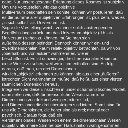
gäbe. Nur unsere gesamte Erfahrung dieses Kosmos ist subjektiv.
Um uns vorzustellen, wie das objektive
Multiversum beschaffen sein könnte, können wir postulieren, daß
es die Summe aller subjektiven Erfahrungen ist, plus dem, was es
„in sich selbst" als Universum, ist.
Sogar die Vorstellung weicht vor einer solch anstrengenden
Begriffsbildung zurück; um das Universum objektiv (d.h. als
Universum) sehen zu können, müßte man sich
außerhalb dessen befinden! Dennoch können wir ein- und
zweidimensionalen Raum relativ objektiv betrachten, da wir von
„oberhalb und von außen" wahrnehmen, wie er
beschaffen ist. Es ist schwieriger, dreidimensionalen Raum auf
diese Weise zu sehen, weil wir in ihm enthalten sind. Es folgt
daraus, daß man, um drei Dimensionen
wirklich „objektiv" erkennen zu können, sie aus einer „äußeren"
lotrechten Sicht wahrnehmen müßte, daß heißt, aus einer vierten
räumlichen Dimension heraus.
Integrieren wir diese Einsichten in unser schamanistisches Modell,
dann sehen wir, daß für menschliche Wesen räumliche
Dimensionen von drei und weniger extern sind,
und Dimensionen die drei übersteigen sind intern. Somit sind für
uns alle Dimensionen, die höher sind als drei; mental oder
psychisch. Daraus folgt, daß ein
vierdimensionales' Wesen von einem dreidimensionalen Wesen
subjektiv als innere Stimme oder Halluzination wahrgenommen