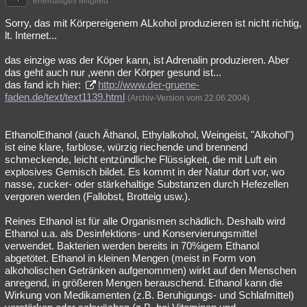
ehemaliges Mitglied
Sorry, das mit Körpereigenem ALkohol produzieren ist nicht richtig,
lt. Internet...
das einzige was der Köper kann, ist Adrenalin produzieren. Aber
das geht auch nur ,wenn der Körper gesund ist...
das fand ich hier:
http://www.der-gruene-
faden.de/text/text1139.html
(Archiv-Version vom 22.06.2004)
EthanolEthanol (auch Äthanol, Ethylalkohol, Weingeist, "Alkohol")
ist eine klare, farblose, würzig riechende und brennend
schmeckende, leicht entzündliche Flüssigkeit, die mit Luft ein
explosives Gemisch bildet. Es kommt in der Natur dort vor, wo
nasse, zucker- oder stärkehaltige Substanzen durch Hefezellen
vergoren werden (Fallobst, Brotteig usw.).
Reines Ethanol ist für alle Organismen schädlich. Deshalb wird
Ethanol u.a. als Desinfektions- und Konservierungsmittel
verwendet. Bakterien werden bereits in 70%igem Ethanol
abgetötet. Ethanol in kleinen Mengen (meist in Form von
alkoholischen Getränken aufgenommen) wirkt auf den Menschen
anregend, in größeren Mengen berauschend. Ethanol kann die
Wirkung von Medikamenten (z.B. Beruhigungs- und Schlafmittel)