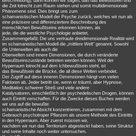
Beschreibung), dann können wir sagen, daß das Bewußtsein und
die Zeit lotrecht zum Raum stehen und somit multidimensionale
Phänomene sind. Dies bringt uns zum
schamanistischen Modell der Psyche zurück, welches wir nun als
eine präzisere und differenziertere Beschreibung des
menschlichen Bewußtseins erkennen können, als
jede, die die westliche Psychologie anbietet.
Zusammengefaßt: Die uns vertraute dreidimensionale Realität wird
im schamanistischen Modell die „mittlere Welt" genannt. Sowohl
die Unterwelten als auch die
Oberwelten sind innere Dimensionen, die durch veränderte
Bewußtseinszustände betreten werden können. Weil der
Hyperraum lotrecht auf dem Ichbewußtsein steht, ist
das Bewußtsein die Brücke, die all diese Welten verbindet.
Der Zugriff auf diese inneren Dimensionen hängt von vielen
Faktoren ab. Jeder betritt sie, wenn er träumt, aber Hypnose,
Meditation; schwerer Streß und viele andere
Katalysatoren, einschließlich der psychedelischen Drogen, können
auch Eintritt verschaffen. Für die Zwecke dieses Buches werden
wir uns auf die bewußte
schamanistische Absicht konzentrieren, zusammen mit dem
Gebrauch psychotroper Pflanzen als unsere Methode des Eintritts
in den Hyperraum. Aber zuerst müssen wir,
nachdem wir nun das Territorium abgesteckt haben, seine Struktur
und seine Inhalte noch weiter untersuchen.