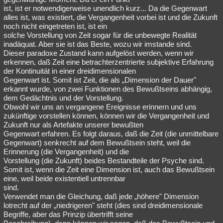
ist, ist er notwendigerweise unendlich kurz... Da die Gegenwart
alles ist, was existiert, die Vergangenheit vorbei ist und die Zukunft
noch nicht eingetreten ist, ist ein
solche Vorstellung von Zeit sogar für die unbewegte Realität
inadäquat. Aber sie ist das Beste, wozu wir imstande sind.
Dieser paradoxe Zustand kann aufgelöst werden, wenn wir
erkennen, daß Zeit eine betrachterzentrierte subjektive Erfahrung
der Kontinuität in einer dreidimensionalen
Gegenwart ist. Somit ist Zeit, die als „Dimension der Dauer"
erkannt wurde, von zwei Funktionen des Bewußtseins abhängig,
dem Gedächtnis und der Vorstellung.
Obwohl wir uns an vergangene Ereignisse erinnern und uns
zukünftige vorstellen können, können wir die Vergangenheit und
Zukunft nur als Artefakte unserer bewußten
Gegenwart erfahren. Es folgt daraus, daß die Zeit (die unmittelbare
Gegenwart) senkrecht auf dem Bewußtsein steht, weil die
Erinnerung (die Vergangenheit) und die
Vorstellung (die Zukunft) beides Bestandteile der Psyche sind.
Somit ist, wenn die Zeit eine Dimension ist, auch das Bewußtsein
eine, weil beide existentiell untrennbar
sind.
Verwendet man die Gleichung, daß jede „höhere" Dimension
lotrecht auf der „niedrigeren" steht (dies sind dreidimensionale
Begriffe, aber das Prinzip übertrifft seine