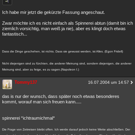
Besucht
Teilgenommen
Alle
Neue
Geschlossen
Ich habe mir jetzt die gekürzte Fassung angeschaut.
Lesenswert
Schlüsselwörter
Zwar möchte ich es nicht einfach als Spinnerei abtun (damit bin ich
ziemlich vorsichtig, man weiß ja nie), aber es klingt doch etwas
fantastisch...
Dass die Dinge geschehen, ist nichts. Dass sie gewusst werden, ist Alles. (Egon Fridell)
Nicht diejenigen sind zu fürchten, die anderer Meinung sind, sondern diejenigen, die anderer
Meinung sind, aber zu feige, es zu sagen.(Napoleon I.)
Tommy137
16.07.2004 um 14:57
das is nur der wunsch, dass später noch etwas besonderes
kommt, worauf man sich freuen kann.....
spinnerei *ichtraumichmal*
Die Frage von Zeitreisen bleibt offen. Ich werde darauf jedoch keine Wette abschließen. Der