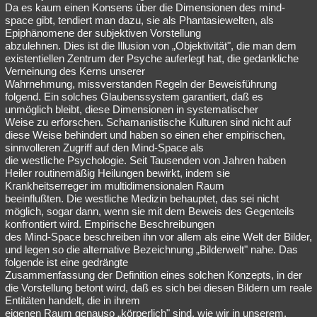
Da es kaum einen Konsens über die Dimensionen des mind-
space gibt, tendiert man dazu, sie als Phantasiewelten, als
Epiphänomene der subjektiven Vorstellung
abzulehnen. Dies ist die Illusion von „Objektivität", die man dem
existentiellen Zentrum der Psyche auferlegt hat, die gedankliche
Verneinung des Kerns unserer
Wahrnehmung, missverstanden Regeln der Beweisführung
folgend. Ein solches Glaubenssystem garantiert, daß es
unmöglich bleibt, diese Dimensionen in systematischer
Weise zu erforschen. Schamanistische Kulturen sind nicht auf
diese Weise behindert und haben so einen eher empirischen,
sinnvolleren Zugriff auf den Mind-Space als
die westliche Psychologie. Seit Tausenden von Jahren haben
Heiler routinemäßig Heilungen bewirkt, indem sie
Krankheitserreger im multidimensionalen Raum
beeinflußten. Die westliche Medizin behauptet, das sei nicht
möglich, sogar dann, wenn sie mit dem Beweis des Gegenteils
konfrontiert wird. Empirische Beschreibungen
des Mind-Space beschreiben ihn vor allem als eine Welt der Bilder,
und legen so die alternative Bezeichnung „Bilderwelt" nahe. Das
folgende ist eine gedrängte
Zusammenfassung der Definition eines solchen Konzepts, in der
die Vorstellung betont wird, daß es sich bei diesen Bildern um reale
Entitäten handelt, die in ihrem
eigenen Raum genauso „körperlich" sind, wie wir in unserem.