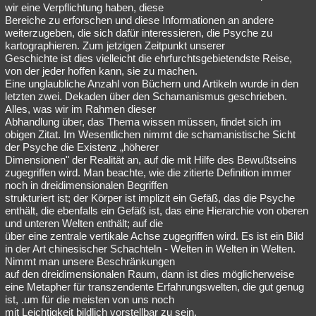
wir eine Verpflichtung haben, diese
Bereiche zu erforschen und diese Informationen an andere
weiterzugeben, die sich dafür interessieren, die Psyche zu
kartographieren. Zum jetzigen Zeitpunkt unserer
Geschichte ist dies vielleicht die ehrfurchtsgebietendste Reise,
von der jeder hoffen kann, sie zu machen.
Eine unglaubliche Anzahl von Büchern und Artikeln wurde in den
letzten zwei. Dekaden über den Schamanismus geschrieben.
Alles, was wir im Rahmen dieser
Abhandlung über, das Thema wissen müssen, findet sich im
obigen Zitat. Im Wesentlichen nimmt die schamanistische Sicht
der Psyche die Existenz „höherer
Dimensionen" der Realität an, auf die mit Hilfe des Bewußtseins
zugegriffen wird. Man beachte, wie die zitierte Definition immer
noch in dreidimensionalen Begriffen
strukturiert ist; der Körper ist implizit ein Gefäß, das die Psyche
enthält, die ebenfalls ein Gefäß ist, das eine Hierarchie von oberen
und unteren Welten enthält; auf die
über eine zentrale vertikale Achse zugegriffen wird. Es ist ein Bild
in der Art chinesischer Schachteln - Welten in Welten in Welten.
Nimmt man unsere Beschränkungen
auf den dreidimensionalen Raum, dann ist dies möglicherweise
eine Metapher für transzendente Erfahrungswelten, die gut genug
ist, .um für die meisten von uns noch
mit Leichtigkeit bildlich vorstellbar zu sein.