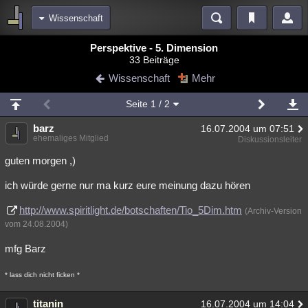
Wissenschaft
Bereiche
Perspektive - 5. Dimension
33 Beiträge
Echtzeit
Diskussionen
Blogs
Videos
Statistiken
Wissenschaft
Mehr
Chat
Wiki
Neuigkeiten
Seite
1
/ 2
meine Rubriken
barz
16.07.2004 um 07:51
Menschen
Wissenschaft
Politik
Mystery
Kriminalfälle
ehemaliges Mitglied
Diskussionsleiter
Spiritualität
Verschwörungen
Technologie
Ufologie
guten morgen ,)
ich würde gerne nur ma kurz eure meinung dazu hören
Natur
Umfragen
Unterhaltung
weitere Rubriken
http://www.spiritlight.de/botschaften/Tio_5Dim.htm
(Archiv-Version
vom 24.08.2004)
Philosophie
Träume
Orte
Esoterik
Literatur
mfg Barz
Astronomie
Helpdesk
Gruppen
Gaming
Filme
* lass dich nicht ficken *
Musik
Clash
Verbesserungen
Allmystery
English
Übersichten
titanin
16.07.2004 um 14:04