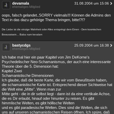
devamala
31.08.2004 um 15:06
ehemaliges Mitglied
oops, falsch gelandet..SORRY vielmals!!! Können die Admins den
Text in das dazu gehörige Thema bringen, bitte!?!?
Die Liebe ist die einzige Wahrheit oder Alles entspringt dem Einen - Dem kosmischen
Bewusstsein... Baba nam kevalam
bastycdgs
25.09.2004 um 16:38
ehemaliges Mitglied
Ich habe mal hier ein paar Kapitel von Jim DeKorne's
Psychedelischer Neo-Schamanismus, der auch eine interessante
Theorie über die 5. Dimension hat:
Kapitel Zwei
Schamanistische Dimensionen
Ich glaube, daß die beste Karte, die wir vom Bewußtsein haben,
die schamanistische Karte ist. Entsprechend dieser Sichtweise hat
die Welt eine „Mitte". Wenn man zur
Mitte geht - die in dir selbst liegt - dann ist da eine vertikale Achse,
die es Dir erlaubt, hinauf oder hinunter zu reisen. Es gibt
himmlische Welten, es gibt höllische Welten
und es gibt paradiesische Welten. Dies sind die Welten, die sich
uns auf unseren schamanistischen Reisen öffnen. Ich spüre, daß