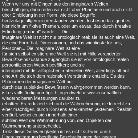
Wenn wir uns mit Dingen aus den imaginären Welten
beschäftigen, dann reden wir nicht über Phantasie und auch nicht
über Einbildung in der Form, wie diese Begriffe
heutzutage allgemein verstanden werden. Insbesondere geht es
hier nicht um fiktive Themen, oder um etwas, das durch kreative
Erfindung „erdacht" wurde .... Die
imaginäre Welt ist nicht nur ontologisch real; sie ist auch eine Welt,
die eine Form hat, Dimensionen, und das wichtigste für uns,
Personen... Die imaginäre Welt ist eine
für sich selbst existierende Welt sie ist mit Hilfe veränderter
Bewußtseinszustände zugänglich sie ist von ontologisch realen
personifizierten Wesen bevölkert; und sie
interagiert mit der alltäglichen materiellen Welt, allerdings oft auf
eine Art, die sich dem rationalen Verständnis entzieht. Da das
Phänomen der imaginären Welt nur
durch das subjektive Bewußtsein wahrgenommen werden kann,
ist es vollständig unmöglich, irgendwelche wissenschaftlich
wiederholbaren Messungen darüber zu
erhalten. Es reduziert sich auf die Wahrnehmung, die lotrecht zu
einer mächtigen, durch Konsens anerkannten „externen" Realität
verläuft, wobei es sich innerhalb einer
subtilen Welt der Wahrnehmung von, den Objekten der
Wahrnehmung unterscheidet.
Trotz dieser Schwierigkeiten ist es nicht schwer, durch
Übereinstimmung bestätigte Beschreibungen der inneren