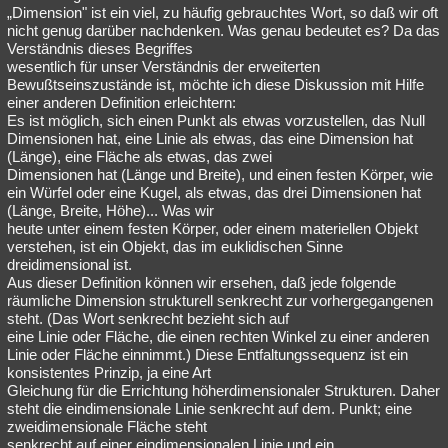
„Dimension" ist ein viel, zu häufig gebrauchtes Wort, so daß wir oft
nicht genug darüber nachdenken. Was genau bedeutet es? Da das
Verständnis dieses Begriffes
wesentlich für unser Verständnis der erweiterten
Bewußtseinszustände ist, möchte ich diese Diskussion mit Hilfe
einer anderen Definition erleichtern:
Es ist möglich, sich einen Punkt als etwas vorzustellen, das Null
Dimensionen hat, eine Linie als etwas, das eine Dimension hat
(Länge), eine Fläche als etwas, das zwei
Dimensionen hat (Länge und Breite), und einen festen Körper, wie
ein Würfel oder eine Kugel, als etwas, das drei Dimensionen hat
(Länge, Breite, Höhe)... Was wir
heute unter einem festen Körper, oder einem materiellen Objekt
verstehen, ist ein Objekt, das im euklidischen Sinne
dreidimensional ist.
Aus dieser Definition können wir ersehen, daß jede folgende
räumliche Dimension strukturell senkrecht zur vorhergegangenen
steht. (Das Wort senkrecht bezieht sich auf
eine Linie oder Fläche, die einen rechten Winkel zu einer anderen
Linie oder Fläche einnimmt.) Diese Entfaltungssequenz ist ein
konsistentes Prinzip, ja eine Art
Gleichung für die Errichtung höherdimensionaler Strukturen. Daher
steht die eindimensionale Linie senkrecht auf dem. Punkt; eine
zweidimensionale Fläche steht
senkrecht auf einer eindimensionalen Linie und ein