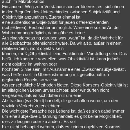
auch im Mikrokosmos.
Ein anderer Weg zum Verständnis dieser Ideen ist es, sich ihnen
in den Begriffen des Unterschiedes zwischen Subjektivität und
Objektivität anzunähern. Zuerst einmal ist
eine authentische Objektivität für jeden differenzierenden
(subjektiven), Beobachter unmöglich. Wäre eine solche Art der
Wahrnehmung möglich, dann gäbe es keine
Auseinandersetzung darüber, was „wahr" ist, da die Wahrheit für
alle Beobachter offensichtlich wäre. Da wir also, außer in einem
relativen Sinn, nicht objektiv sein
können, muß „Objektivität" eine Funktion der Vorstellung sein. Das
heißt, ich kann mir vorstellen, was Objektivität ist, kann jedoch
nicht objektiv im wahren oder
höchsten Sinne sein, mit Ausnahme einer „Zwischensubjektivität",
was heißen soll, in Übereinstimmung mit gesellschaftlich
geglaubten Regeln, so wie sie
wissenschaftliche Methoden bieten. Diese Konsens-Objektivität ist
im alltäglichen Leben unverzichtbar, aber wir dürfen nicht
vergessen, daß es sich dabei nur um eine
Abstraktion (wie Geld) handelt, die geschaffen wurde, um den
sozialen Verkehr zu erleichtern.
Die wichtigste Tatsache des Lebens ist, daß es sich dabei immer
um eine subjektive Erfahrung handelt; es gibt keine Möglichkeit,
dies zu leugnen oder zu ändern. Es soll
hier nicht behauptet werden, daß es keinen objektiven Kosmos