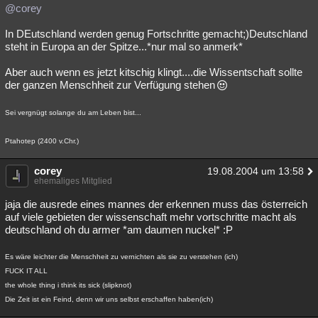
@corey
In DEutschland werden genug Fortschritte gemacht;)Deutschland
steht in Europa an der Spitze...*nur mal so anmerk*
Aber auch wenn es jetzt kitschig klingt....die Wissentschaft sollte
der ganzen Menschheit zur Verfügung stehen
Sei vergnügt solange du am Leben bist...
Ptahotep (2400 v.Chr.)
corey
19.08.2004 um 13:58
ehemaliges Mitglied
jaja die ausrede eines mannes der erkennen muss das österreich
auf viele gebieten der wissenschaft mehr vortschritte macht als
deutschland oh du armer *am daumen nuckel* :P
Es wäre leichter die Menschheit zu vernichten als sie zu verstehen (ich)
FUCK IT ALL
the whole thing i think its sick (slipknot)
Die Zeit ist ein Feind, denn wir uns selbst erschaffen haben(ich)