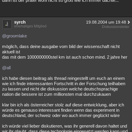
dann ist der prater wohl nicht so groß wie ich immer dachte...
syrch
19.08.2004 um 19:48
ehemaliges Mitglied
Diskussionsleiter
@groomlake
möglich, dass deine ausgabe vom bild der wissenschaft nicht
aktuell ist
das mit dem 1000000000stel km ist auch schon mind. 2 jahre her
@all
ich habe diesen beitrag als thread reingestellt um euch an einem
wie ich finde interessanten Fortschritt in der Forschung teilhaben
zu lassen und nicht die diskussion welche deutschsprachige
nation die bessere ist zum millionsten mal durchzukauen
klar bin ich als österreicher stolz auf diese entwicklung, aber ich
würde es genauso interessant finden wenn das experiment in
deutschland, der schweiz oder wo auch immer geglückt wäre
ich würde viel lieber diskutieren, was ihr generell davon haltet und
wir ihr glaubt, dass diese technologie eingesetzt werden kann und