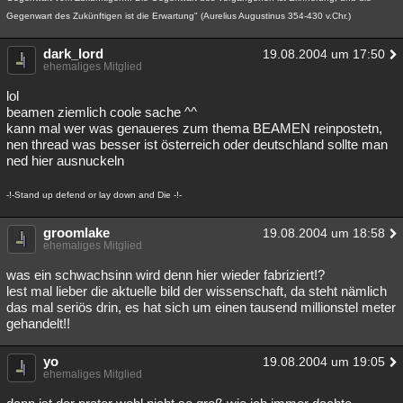
Gegenwart des Zukünftigen ist die Erwartung" (Aurelius Augustinus 354-430 v.Chr.)
dark_lord
19.08.2004 um 17:50
ehemaliges Mitglied
lol
beamen ziemlich coole sache ^^
kann mal wer was genaueres zum thema BEAMEN reinpostetn,
nen thread was besser ist österreich oder deutschland sollte man
ned hier ausnuckeln
-!-Stand up defend or lay down and Die -!-
groomlake
19.08.2004 um 18:58
ehemaliges Mitglied
was ein schwachsinn wird denn hier wieder fabriziert!?
lest mal lieber die aktuelle bild der wissenschaft, da steht nämlich
das mal seriös drin, es hat sich um einen tausend millionstel meter
gehandelt!!
yo
19.08.2004 um 19:05
ehemaliges Mitglied