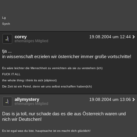
Besucht
Teilgenommen
Alle
Neue
Geschlossen
Lg
Lesenswert
Schlüsselwörter
Syrch
corey
19.08.2004 um 12:44
ehemaliges Mitglied
tja ...
in wissenschaft erzielen wir österricher immer große vortschritte!
Es wäre leichter die Menschheit zu vernichten als sie zu verstehen (ich)
FUCK IT ALL
the whole thing i think its sick (slipknot)
Die Zeit ist ein Feind, denn wir uns selbst erschaffen haben(ich)
allymystery
19.08.2004 um 13:06
ehemaliges Mitglied
Das is ja toll, nur schade das es die aus Österreich waren und
nich wir Deutschen!
Es ist egal was du bist, hauptsache ist es macht dich glücklich!