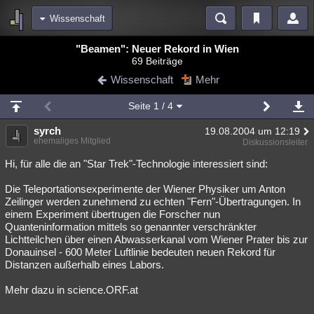
Wissenschaft
Bereiche
"Beamen": Neuer Rekord in Wien
69 Beiträge
Echtzeit
Diskussionen
Blogs
Videos
Statistiken
Wissenschaft
Mehr
Chat
Wiki
Neuigkeiten
2
Seite
1
/ 4
meine Rubriken
syrch
19.08.2004 um 12:19
Menschen
Wissenschaft
Politik
Mystery
Kriminalfälle
ehemaliges Mitglied
Diskussionsleiter
Spiritualität
Verschwörungen
Technologie
Ufologie
Hi, für alle die an "Star Trek"-Technologie interessiert sind:
Die Teleportationsexperimente der Wiener Physiker um Anton
Natur
Umfragen
Unterhaltung
Zeilinger werden zunehmend zu echten "Fern"-Übertragungen. In
weitere Rubriken
einem Experiment übertrugen die Forscher nun
Quanteninformation mittels so genannter verschränkter
Philosophie
Träume
Orte
Esoterik
Literatur
Lichtteilchen über einen Abwasserkanal vom Wiener Prater bis zur
Donauinsel - 600 Meter Luftlinie bedeuten neuen Rekord für
Astronomie
Helpdesk
Gruppen
Gaming
Filme
Distanzen außerhalb eines Labors.
Musik
Clash
Verbesserungen
Allmystery
English
Mehr dazu in science.ORF.at
Übersichten