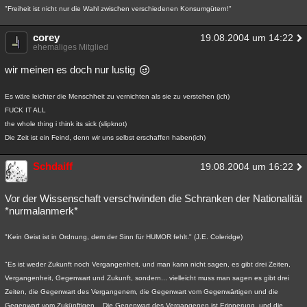
"Freiheit ist nicht nur die Wahl zwischen verschiedenen Konsumgütern!"
corey
19.08.2004 um 14:22
ehemaliges Mitglied
wir meinen es doch nur lustig
Es wäre leichter die Menschheit zu vernichten als sie zu verstehen (ich)
FUCK IT ALL
the whole thing i think its sick (slipknot)
Die Zeit ist ein Feind, denn wir uns selbst erschaffen haben(ich)
Schdaiff
19.08.2004 um 16:22
Vor der Wissenschaft verschwinden die Schranken der Nationalität
*nurmalanmerk*
"Kein Geist ist in Ordnung, dem der Sinn für HUMOR fehlt." (J.E. Coleridge)
"Es ist weder Zukunft noch Vergangenheit, und man kann nicht sagen, es gibt drei Zeiten,
Vergangenheit, Gegenwart und Zukunft, sondern... vielleicht muss man sagen es gibt drei
Zeiten, die Gegenwart des Vergangenem, die Gegenwart vom Gegenwärtigen und die
Gegenwart vom Zukünftigen... Die Gegenwart des Vergangenen ist Erinnerung, und die