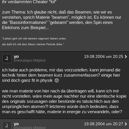
ihr verdammten Cheater *lol*
zum Thema: Ich glaube nicht, daß das Beamen, wie wir es
verstehen, sprich Materie "beamen", möglich ist. Es können nur
die "Basisinformationen" "gebeamt" werden, den Spin eines
Elektrons zum Beispiel...
"Lieber geh ich mit meinen eigenen Ideen unter,
als daß ich mit den Ideen meiner Feinde lebe."
yo
19.08.2004 um 20:25
ehemaliges Mitglied
ich habe auch probleme, mir das vorzustellen. kann jemand die
technik hinter dem beamen kurz zusammenfassen? einige hier
sind doch ganz fit in physik
wie man materie von hier nach da übertragen will, kann ich mir
nicht vorstellen. wäre mein auge nachher nur eine identische kopie
des originals sozusagen oder bestünde es tatsächlich aus den
ursprünglichen atomen?! letzteres würde doch bedeuten, dass
man es geschafft hätte, materie in energie zu verwandeln, oder?
yo
19.08.2004 um 20:27
ehemaliges Mitglied