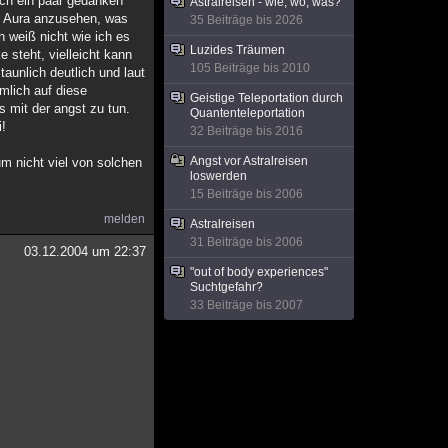
ach ein paar gedanken
Astralreisen - wie, wo, was?
en Aura anzusehen, was
35 Beiträge bis 2026
h weiß nicht wie ich es
Luzides Träumen
 steht, vielleicht kann
105 Beiträge bis 2010
aunlich deutlich und laut
emlich auf diese
Geistige Teleportation durch
s mit der angst zu tun.
Quantenteleportation
i!
32 Beiträge bis 2016
Angst vor Astralreisen
um nicht viel von solchen
loswerden
15 Beiträge bis 2006
melden
Astralreisen
31 Beiträge bis 2006
03.12.2004 um 22:37
"out of body experiences"
Suchtgefahr?
33 Beiträge bis 2007