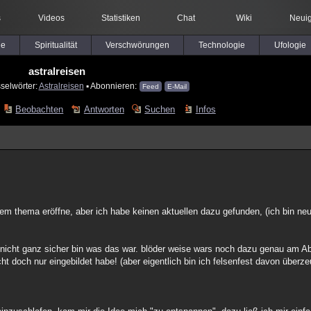
s
Videos
Statistiken
Chat
Wiki
Neuig
le
Spiritualität
Verschwörungen
Technologie
Ufologie
astralreisen
selwörter:
Astralreisen
▪ Abonnieren:
Feed
E-Mail
Beobachten
Antworten
Suchen
Infos
em thema eröffne, aber ich habe keinen aktuellen dazu gefunden, (ich bin neu
mir nicht ganz sicher bin was das war. blöder weise wars noch dazu genau am 
ht doch nur eingebildet habe! (aber eigentlich bin ich felsenfest davon überze