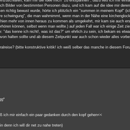
inzuschlafen, kam mir die Idee mich "zu entspannen", dazu ließ ich mir einf
auch Bilder von bestimmten Personen dazu, und ich kam auf die idee mir der
sen richtig bewust wurde, hörte ich plötzlich ein "summen in meinem Kopf" (ic
re schwingung", die man wahrnimmt, wenn man in der Nähe eine kirchenglocke
chien mehr von innen heraus zu kommen als umgekehrt, mir kam sie auch erst
berhören können, selbst wenn man wollte.) auf jeden Fall war ich einige Zeit zi
te: "das kenne ich nicht!, was ist das?" um ehrlich zu sein, ich bekam es etwa
von halten sollte und ab diesem Zeitpunkt war auch schon wieder alles vorbe
ralreise? (bitte konstruktive kritik! ich weiß selber das manche in diesem For
gg*
eß ich mir einfach ein paar gedanken durch den kopf gehen<<
 denn ich will dir net zu nahe treten)