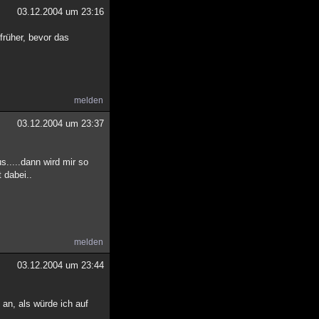
03.12.2004 um 23:16
 früher, bevor das
melden
03.12.2004 um 23:37
.....dann wird mir so
 dabei..
melden
03.12.2004 um 23:44
an, als würde ich auf