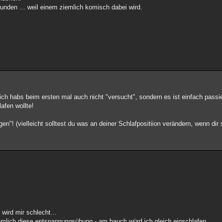
unden ... weil einem ziemlich komisch dabei wird.
ich habs beim ersten mal auch nicht "versucht", sondern es ist einfach passi
afen wollte!
! (vielleicht solltest du was an deiner Schlafpositiion verändern, wenn dir s
 wird mir schlecht...
nämlich diese entspannungsübung - am bauch würd ich gleich einschlafen