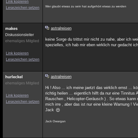
Link kopieren
Wer glaubt etwas zu sein hat aufgehört etwas zu werden
Lesezeichen setzen
astralreisen
makes
Diskussionsleiter
keine Sorge du trittst mir nicht zu nahe, aber ich 
ehemaliges Mitglied
spezielles, ich hab mir eben wirklich nur gedacht ic
Link kopieren
Lesezeichen setzen
astralreisen
hurleckel
ehemaliges Mitglied
Hi ! Also ... ich meine jaetzt das wirklich ernst ..
richtig heilen ... eigentlich hilft da nur eine Tinni
Link kopieren
Rauschen , Helicopter-Geräusch ) . So etwas kann 
Lesezeichen setzen
mich irre , aber das ist nur eine kleine Warnung ! Vi
Jack
Jack Owargan