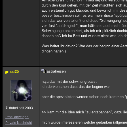
Am Abend als ich schon im bett lag und versuchte e
durch den kopf gehen. mit der Zeit mischten sich 
auch erstaunlich gut klappte. und bevor ich mir des
besser beschreiben soll. es war mehr diese "spürba
sich das wer vorstellen? und diese "Schwingung" s
vor, fast "aufdringlich", man hätte sie auch nicht ü
Schwingung konzentriert, als ich mir plötzlich dach
danach saß ich im Bett und wusste nicht was ich da
Was haltet ihr davon? War das der beginn einer Astt
dingen halten!)
astralreisen
grissi25
naja das mit der schwinung passt
ich denke schon dass das der beginn war
aber die spezialisten werden schon noch kommen *
dabei seit 2003
>> kam mir die Idee mich "zu entspannen", dazu li
Profil anzeigen
mich würde interessieren welche gedanken (allgemein
Private Nachricht