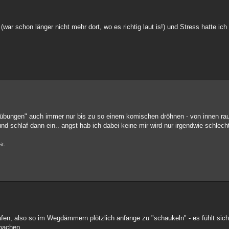
(war schon länger nicht mehr dort, wo es richtig laut is!) und Stress hatte ich
bungen" auch immer nur bis zu so einem komischen dröhnen - von innen raus
 schlaf dann ein.. angst hab ich dabei keine mir wird nur irgendwie schlecht
it.
en, also so im Wegdämmern plötzlich anfange zu "schaukeln" - es fühlt sich 
machen.