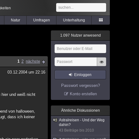
keiten
Natur
Umfragen
Unterhaltung
1
.
0
9
7
Nutzer anwesend
1
2
nächste
03.12.2004 um 22:16
Einloggen
Passwort vergessen?
Konto erstellen
 hier und weiß nicht
Ähnliche Diskussionen
Abend von halloween,
ugt, dass ich keiner
Astralreisen - Und der Weg
dahin?
43 Beiträge bis 2010