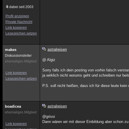
dabei seit 2003
Profil anzeigen
Private Nachricht
Link kopieren
Lesezeichen setzen
astralreisen
makes
Diskussionsleiter
@ Algiz
ehemaliges Mitglied
Sorry falls ich dein posting von vorhin falsch verst
Link kopieren
ja wirklich nicht worums geht und schreiben nur be
Lesezeichen setzen
P.S. soll nicht heißen, dass ich für diese leute kei
astralreisen
boadicea
ehemaliges Mitglied
@grissi
Dann wären wir mit dieser Einbildung aber schon zu d
Link kopieren