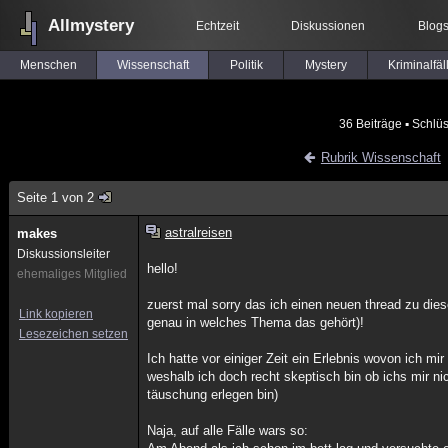
Allmystery
Echtzeit
Diskussionen
Blog
Menschen
Wissenschaft
Politik
Mystery
Kriminalfäl
36 Beiträge
▪ Schlüs
Rubrik Wissenschaft
Seite 1 von 2
astralreisen
makes
Diskussionsleiter
hello!
ehemaliges Mitglied
zuerst mal sorry das ich einen neuen thread zu dies
Link kopieren
genau in welches Thema das gehört)!
Lesezeichen setzen
Ich hatte vor einiger Zeit ein Erlebnis wovon ich 
weshalb ich doch recht skeptisch bin ob ichs mir nic
täuschung erlegen bin)
Naja, auf alle Fälle wars so: