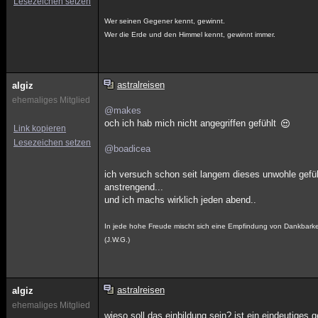
Lesezeichen setzen
Wer seinen Gegener kennt, gewinnt.
Wer die Erde und den Himmel kennt, gewinnt immer.
astralreisen
algiz
ehemaliges Mitglied
@makes
och ich hab mich nicht angegriffen gefühlt
Link kopieren
Lesezeichen setzen
@boadicea
ich versuch schon seit langem dieses unwohle gefüh
anstrengend...
und ich machs wirklich jeden abend..
In jede hohe Freude mischt sich eine Empfindung von Dankbarke
(J.W.G.)
astralreisen
algiz
ehemaliges Mitglied
wieso soll das einbildung sein? ist ein eindeutiges g