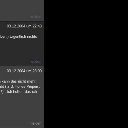
melden
03.12.2004 um 22:43
ben.) Eigentlich nichts
melden
03.12.2004 um 23:00
an kann das nicht mehr
gibt ( z.B. hohes Piepen ,
 . Ich hoffe , das ich
melden