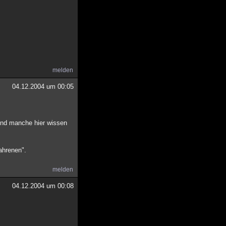
melden
04.12.2004 um 00:05
y und manche hier wissen
fahrenen".
melden
04.12.2004 um 00:08