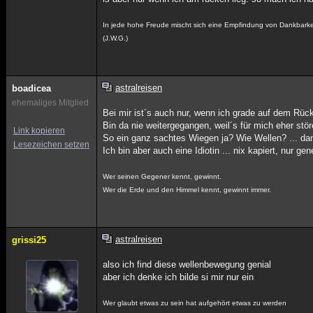
In jede hohe Freude mischt sich eine Empfindung von Dankbarke
(J.W.G.)
astralreisen
boadicea
ehemaliges Mitglied
Bei mir ist´s auch nur, wenn ich grade auf dem Rück
Bin da nie weitergegangen, weil´s für mich eher stö
Link kopieren
So ein ganz sachtes Wiegen ja? Wie Wellen? ... dan
Lesezeichen setzen
Ich bin aber auch eine Idiotin ... nix kapiert, nur gen
Wer seinen Gegener kennt, gewinnt.
Wer die Erde und den Himmel kennt, gewinnt immer.
astralreisen
grissi25
also ich find diese wellenbewegung genial
aber ich denke ich bilde si mir nur ein
Wer glaubt etwas zu sein hat aufgehört etwas zu werden