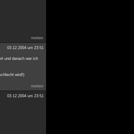
melden
03.12.2004 um 23:51
ert und danach war ich
chlecht wird!)
melden
03.12.2004 um 23:51