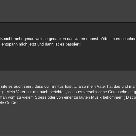
weiß nicht mehr genau welche gedanken das waren.( sonst hätte ich es geschrie
h entspann mich jetzt und dann ist es passiert!
. könnte es auch sein , dass du Tinnitus hast ... also mein Vater hat das und m
tus Ag . Mein Vater hat mir auch berichtet , dass es verschiedene Geräusche es 
man vom zu vielem Stress oder von einer zu lauten Musik bekommen ( Disco !)
ele Grüße !