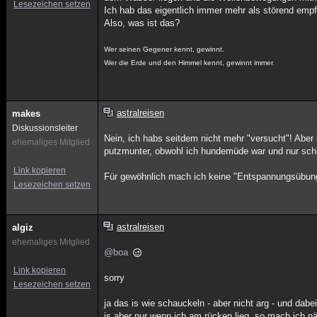
Lesezeichen setzen
Ich hab das eigentlich immer mehr als störend empf
Also, was ist das?
Wer seinen Gegener kennt, gewinnt.
Wer die Erde und den Himmel kennt, gewinnt immer.
astralreisen
makes
Diskussionsleiter
Nein, ich habs seitdem nicht mehr "versucht"! Aber 
ehemaliges Mitglied
putzmunter, obwohl ich hundemüde war und nur schl
Link kopieren
Für gewöhnlich mach ich keine "Entspannungsübungen"
Lesezeichen setzen
astralreisen
algiz
ehemaliges Mitglied
@boa
Link kopieren
sorry
Lesezeichen setzen
ja das is wie schauckeln - aber nicht arg - und dabei
is aber nur wenn ich am rücken lieg. so mach ich 