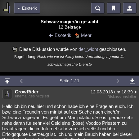
Esoterik
Bereiche
Schwarzmagier/in gesucht
12 Beiträge
Echtzeit
Diskussionen
Blogs
Videos
Statistiken
Esoterik
Mehr
Chat
Wiki
Neuigkeiten
2
Diese Diskussion wurde von
der_wicht
geschlossen.
meine Rubriken
Begründung:
Nach wie vor ist Allmy keine Vermittlungsagentur für
Menschen
Wissenschaft
Politik
Mystery
Kriminalfälle
schwarzmagische Dienste
Spiritualität
Verschwörungen
Technologie
Ufologie
Seite 1 / 1
Natur
Umfragen
Unterhaltung
CrowRider
12.03.2018 um 18:39
weitere Rubriken
ehemaliges Mitglied
Diskussionsleiter
Philosophie
Träume
Orte
Esoterik
Literatur
Hallo ich bin neu hier und schon habe ich eine Frage an euch. Ich
bzw. eine Freundin von mir ist auf der Suche nach eine/r/m
Astronomie
Helpdesk
Gruppen
Gaming
Filme
Schwarzmagier/-in. Es geht um Manipulation. Sie ist gerade sehr
nahe daran für sehr viel Geld eine (böse) Voodoo Priestern zu
Musik
Clash
Verbesserungen
Allmystery
English
beauftragen, die im Internet sehr von sich selbst und ihrer
Erfolgsquote überzeugt ist. Ich und mein Bauch haben bei dieser
Übersichten