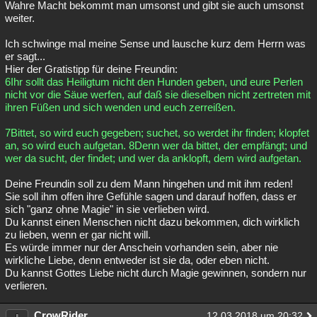
Wahre Macht bekommt man umsonst und gibt sie auch umsonst
weiter.
Ich schwinge mal meine Sense und lausche kurz dem Herrn was
er sagt...
Hier der Gratistipp für deine Freundin:
6Ihr sollt das Heiligtum nicht den Hunden geben, und eure Perlen
nicht vor die Säue werfen, auf daß sie dieselben nicht zertreten mit
ihren Füßen und sich wenden und euch zerreißen.
7Bittet, so wird euch gegeben; suchet, so werdet ihr finden; klopfet
an, so wird euch aufgetan. 8Denn wer da bittet, der empfängt; und
wer da sucht, der findet; und wer da anklopft, dem wird aufgetan.
Deine Freundin soll zu dem Mann hingehen und mit ihm reden!
Sie soll ihm offen ihre Gefühle sagen und darauf hoffen, dass er
sich "ganz ohne Magie" in sie verlieben wird.
Du kannst einen Menschen nicht dazu bekommen, dich wirklich
zu lieben, wenn er gar nicht will.
Es würde immer nur der Anschein vorhanden sein, aber nie
wirkliche Liebe, denn entweder ist sie da, oder eben nicht.
Du kannst Gottes Liebe nicht durch Magie gewinnen, sondern nur
verlieren.
CrowRider
12.03.2018 um 20:32