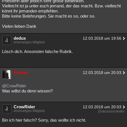
Priesterin aber jedoch sehr große Bedenken.
Vielleicht ist ja unter euch jemand, der das macht. Bzw. vielleicht
Besucht
Teilgenommen
Alle
Neue
Geschlossen
könnt ihr jemanden empfehlen.
Bitte keine Belehrungen. Sie macht es so, oder so.
Lesenswert
Schlüsselwörter
Vielen lieben Dank
dedux
12.03.2018 um 19:56
ehemaliges Mitglied
Lösch dich. Ansonsten falsche Rubrik.
Koman
12.03.2018 um 20:03
@CrowRider
Was willst du denn wissen?
CrowRider
12.03.2018 um 20:03
ehemaliges Mitglied
Diskussionsleiter
Bin ich hier falsch? Sorry, das wollte ich nicht.