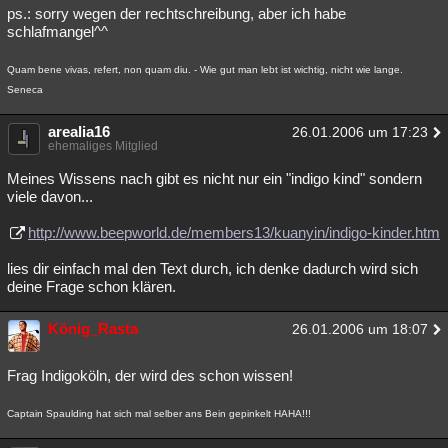
ps.: sorry wegen der rechtschreibung, aber ich habe
Besucht
Teilgenommen
Alle
Neue
Geschlossen
schlafmangel^^
Lesenswert
Schlüsselwörter
Quam bene vivas, refert, non quam diu. - Wie gut man lebt ist wichtig, nicht wie lange.
Seneca
arealia16
26.01.2006 um 17:23
ehemaliges Mitglied
Meines Wissens nach gibt es nicht nur ein "indigo kind" sondern
viele davon...
http://www.beepworld.de/members13/kuanyin/indigo-kinder.htm
lies dir einfach mal den Text durch, ich denke dadurch wird sich
deine Frage schon klären.
König_Rasta
26.01.2006 um 18:07
Frag Indigoköln, der wird des schon wissen!
Captain Spaulding hat sich mal selber ans Bein gepinkelt HAHA!!!