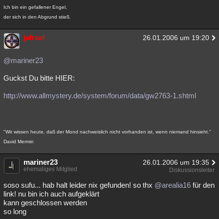
Ich bin ein gefallener Engel,
der sich in den Abgrund stieß.
jafrael
26.01.2006 um 19:20
@mariner23
Guckst Du bitte HIER:
http://www.allmystery.de/system/forum/data/gw2763-1.shtml
"Wir wissen heute, daß der Mond nachweislich nicht vorhanden ist, wenn niemand hinsieht."
David Mermin
mariner23
26.01.2006 um 19:35
ehemaliges Mitglied
Diskussionsleiter
soso sufu... hab halt leider nix gefunden! so thx
@arealia16
für den
link! nu bin ich auch aufgeklärt
kann geschlossen werden
so long