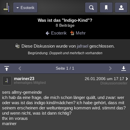
Esoterik
Bereiche
Was ist das "Indigo-Kind"?
8 Beiträge
Echtzeit
Diskussionen
Blogs
Videos
Statistiken
Esoterik
Mehr
Chat
Wiki
Neuigkeiten
Diese Diskussion wurde von
jafrael
geschlossen.
meine Rubriken
Begründung:
Doppelt und mehrfach vorhanden
Menschen
Wissenschaft
Politik
Mystery
Kriminalfälle
Spiritualität
Verschwörungen
Technologie
Ufologie
Seite 1 / 1
Natur
mariner23
Umfragen
Unterhaltung
26.01.2006 um 17:17
ehemaliges Mitglied
Diskussionsleiter
weitere Rubriken
sers allmy-gemeinde
Philosophie
Träume
Orte
Esoterik
Literatur
ich hab da eine frage, die mich schon länger quält, und zwar: wer
oder was ist das indigo kind/mädchen? ich habe gehört, dass mit
Astronomie
Helpdesk
Gruppen
Gaming
Filme
seinem erscheinen der weltuntergang kommen wird. stimmt das?
und wenn nicht, was ist dann richtig?
thx im voraus
Musik
Clash
Verbesserungen
Allmystery
English
mariner
Übersichten