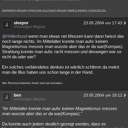
26050920.091920.07051204.01121915.091920.080511200911.0118132120..
sleepor
23.05.2004 um 17:43
ehemaliges Mitglied
@Höllenhund
wenn man etwas net Messen kann dann heisst das
noch lange nichts. Im Mittelalter konnte man auhc keinen
Magnetismus messes man wusste aber das er da war(Kompas).
Strahlung konnte man auhc nicht messen und deswegen war se
nicht da oder wie?
Ein solches verblendetes denken ist wikrlich schlimm da mekrt
man die Illus haben uns schon lange in der Hand.
Wer Rechtschreibfeler findet darf sie behalten.
ben
23.05.2004 um 18:12
ehemaliges Mitglied
"Im Mittelalter konnte man auhc keinen Magnetismus messes
man wusste aber das er da war(Kompas)."
Da konnte auch jedem deutlich gezeigt werden, dass es