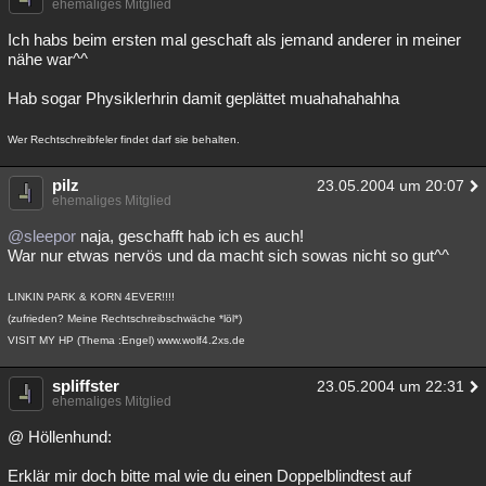
ehemaliges Mitglied
Ich habs beim ersten mal geschaft als jemand anderer in meiner
nähe war^^
Hab sogar Physiklerhrin damit geplättet muahahahahha
Wer Rechtschreibfeler findet darf sie behalten.
pilz
23.05.2004 um 20:07
ehemaliges Mitglied
@sleepor
naja, geschafft hab ich es auch!
War nur etwas nervös und da macht sich sowas nicht so gut^^
LINKIN PARK & KORN 4EVER!!!!
(zufrieden? Meine Rechtschreibschwäche *löl*)
VISIT MY HP (Thema :Engel) www.wolf4.2xs.de
spliffster
23.05.2004 um 22:31
ehemaliges Mitglied
@ Höllenhund:
Erklär mir doch bitte mal wie du einen Doppelblindtest auf