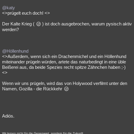
@katy
<>prügelt euch doch! <>
Der Kalte Krieg (
) ist doch ausgebrochen, warum pysisch aktiv
werden?
@Höllenhund
<>Außerdem, wenn sich ein Drachenmichel und ein Höllenhund
miteinander prügeln würden, artete das naturbedingt in eine üble
Beißerei aus, da beide Spezies recht spitze Zähnchen haben ;-)
<>
Wenn wir uns prügeln, wird das von Holywood verfilmt unter den
Namen, Gozilla - die Rückkehr
Adiós.
Wir lernen nicht für die Gegenwart, sondern für die Zukunft.