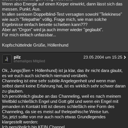
Wenn also Energie auf einen Körper einwirkt, dann lässt sich das
messen. Punkt. Aus.
In allen seriösen Doppelblind-Test versagten sowohl "Telekinese"
wie auch "Telepathie" völlig. Frage mich, wie man solche
Ergebnisse einfach beseite schieben kann???
Aber an "Orgon" wird ja auch immer wieder "geglaubt".
Für mich einfach unfassbar...
Kopfschüttelnde Grüße, Höllenhund
pilz
23.05.2004 um 15:25
ehemaliges Mitglied
Ok, Jungs(Ben + Höllenhund) ist ja klar, das ihr nicht dara glaubt,
es wir euch auch sicherlich niemand verübeln.
Channeling ist eine sehr subtile Angelegenheit und wenn man
selbst damit keine Erfahrung hat, ist es wirklich sehr schwer daran
zu glauben.
Ich persöhnlich glaube an das Channeling, weil es nach meinem
Weltbild schließlich Engel und Gott gibt und wenn ein Engel mit
jemanden in Kontakt tritt ist dieses schließlich eine Form des
Channeling, da sie es meist auf thelepathische Weise tun.
So, jetzt sollte von mir auch noch etwas Grundlegendes
klargestellt werden:
Ich persöhnlich bin KEIN Channel.