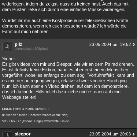
widerlegen, indem du zeigst, dass du keinen hast. Auch das mit
dem Pusten ließe sich durch eine einfache Maske widerlegen.
Würdet ihr mir auch eine Kostprobe eurer telekinetischen Kräfte
demonstrieren, wenn ich euch besuchen würde? Ich würde die
Fahrt auf mich nehmen.
pilz
23.05.2004 um 19:52
ehemaliges Mitglied
Sicher.
Es gibt videos von mir und Sleepor, wie wir an dem Psirad drehen.
Es ist definitv keine Fiktion, habe es aber erst einem Menschen
vorgeführt, wobei es anfangs zu dem sog. "Vorführeffekt" kam und
es mir, der aufregung wegen, relativ schwer von der Hand ging.
Nun, ich kann aber ein Video drehen, auf dem ich demonstriere,
das ich keinerlei Hilfsmittel dazu ziehe und es dann auf eine
Webpage stellen!
LINKIN PARK & KORN 4EVER!!!!
(zufrieden? Meine Rechtschreibschwäche *löl*)
VISIT MY HP (Thema :Engel) www.wolf4.2xs.de
sleepor
23.05.2004 um 20:03