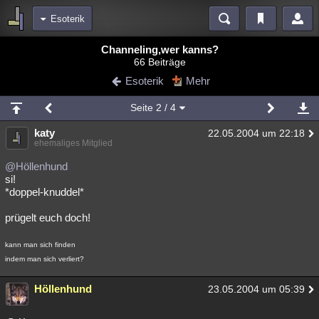
Esoterik
Bereiche
Channeling,wer kanns?
66 Beiträge
Echtzeit
Diskussionen
Blogs
Videos
Statistiken
Esoterik
Mehr
Chat
Wiki
Neuigkeiten
2
Seite
2
/ 4
meine Rubriken
katy
22.05.2004 um 22:18
Menschen
Wissenschaft
Politik
Mystery
Kriminalfälle
ehemaliges Mitglied
Spiritualität
Verschwörungen
Technologie
Ufologie
@Höllenhund
si!
*doppel-knuddel*
Natur
Umfragen
Unterhaltung
weitere Rubriken
prügelt euch doch!
Philosophie
Träume
Orte
Esoterik
Literatur
kann man sich finden
indem man sich verliert?
Astronomie
Helpdesk
Gruppen
Gaming
Filme
Höllenhund
23.05.2004 um 05:39
Musik
Clash
Verbesserungen
Allmystery
English
Übersichten