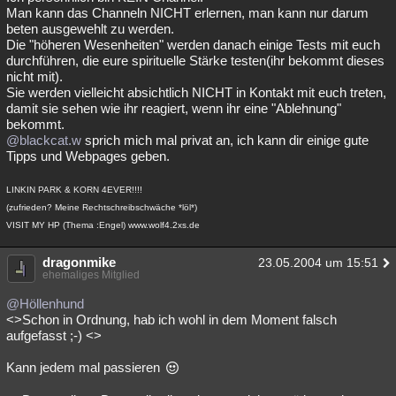
Man kann das Channeln NICHT erlernen, man kann nur darum
beten ausgewehlt zu werden.
Die "höheren Wesenheiten" werden danach einige Tests mit euch
durchführen, die eure spirituelle Stärke testen(ihr bekommt dieses
nicht mit).
Sie werden vielleicht absichtlich NICHT in Kontakt mit euch treten,
damit sie sehen wie ihr reagiert, wenn ihr eine "Ablehnung"
bekommt.
@blackcat.w
sprich mich mal privat an, ich kann dir einige gute
Tipps und Webpages geben.
LINKIN PARK & KORN 4EVER!!!!
(zufrieden? Meine Rechtschreibschwäche *löl*)
VISIT MY HP (Thema :Engel) www.wolf4.2xs.de
dragonmike
23.05.2004 um 15:51
ehemaliges Mitglied
@Höllenhund
<>Schon in Ordnung, hab ich wohl in dem Moment falsch
aufgefasst ;-) <>
Kann jedem mal passieren