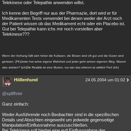
Telekinese oder Telepathie anwenden willst.
Ich kenne den Begriff nur aus der Pharmazie, dort wird er für
Medikamenten Tests verwendet bei denen weder der Arzt noch
der Patient wissen ob das Medikament echt oder ein Placebo ist.
Gut bei Telepathie kann ichs mir noch vorstellen aber
Telekinese???
Wenn der Vorhang fällt sieh hinter die Kulissen, die Bösen sind oft gut und die Guten sind
gerissen. (FK)Jeder hat seine eigene Wahrheit und jeder geht seinen eigenen Weg. Warum
also streiten? (ich)Die Realität ist eine Illusion, nur wer das erkennt ist wirklich Frei! (ich)
Höllenhund
24.05.2004 um 01:02
@spliffster
Ganz einfach:
Weder Ausführende noch Beobachter sind in die spezifischen
Details und Absichten eingeweiht um jedwede gegenseitige
Manipulation/Einflussnahme auszuschließen.
Bei Telekinese soll hierbei eine evtl Einflussnahme des