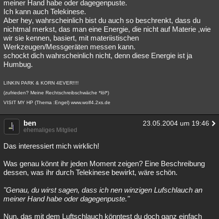
meiner Hand habe oder dagegenpuste.
Ich kann auch Telekinese.
Aber hey, wahrscheinlich bist du auch so beschrenkt, dass du
nichtmal merkst, das man eine Energie, die nicht auf Materie ,wie
wir sie kennen, basiert, mit materiistischen
Werkzeugen/Messgeräten messen kann.
schockt dich wahrscheinlich nicht, denn diese Energie ist ja
Humbug.
LINKIN PARK & KORN 4EVER!!!!
(zufrieden? Meine Rechtschreibschwäche *löl*)
VISIT MY HP (Thema :Engel) www.wolf4.2xs.de
ben
23.05.2004 um 19:46
ehemaliges Mitglied
Das interessiert mich wirklich!
Was genau könnt ihr jeden Moment zeigen? Eine Beschreibung
dessen, was ihr durch Telekinese bewirkt, wäre schön.
"Genau, du wirst sagen, dass ich nen winzigen Lufschlauch an
meiner Hand habe oder dagegenpuste."
Nun, das mit dem Luftschlauch könntest du doch ganz einfach