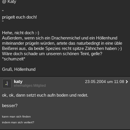
@ Katy
Besucht
Teilgenommen
Alle
Neue
Geschlossen
"
prügelt euch doch!
Lesenswert
Schlüsselwörter
"
Hehe, nicht doch :-)
Außerdem, wenn sich ein Drachenmichel und ein Höllenhund
miteinander prügeln würden, artete das naturbedingt in eine üble
Beißerei aus, da beide Spezies recht spitze Zähnchen haben ;-)
Wäre doch schade um unseren schönen Teint, gelle?
*schumzelt*
Gruß, Höllenhund
katy
23.05.2004 um 11:08
ehemaliges Mitglied
ok, ok, dann setzt euch aufn boden und redet.
besser?
kann man sich finden
indem man sich verliert?