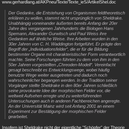
www.gerhardlang.at/AKPneu/Texte/Texte_ieS/ArtikelShel.doc
Der Gedanke, die Entstehung von Organismen feldtheoretisch
erklären zu wollen, stammt nicht ursprünglich von Sheldrake.
Unabhängig voneinander äußerten bereits Anfang der 20er
Jahre des vergangenen Jahrhunderts die Biologen Hans
Spemann, Alexander Gurwitsch und Paul Weiss ihre
Gedanken auf ähnliche Weise. Ihre Arbeiten wurden in den
30er Jahren von C. H. Waddington fortgeführt. Er prägte den
Begriff der „Individuationsfelder“, die er für die Bildung
bestimmter Organe mit charakteristischer Form verantwortlich
machte. Seine Forschungen führten zu dem von ihm in den
50er Jahren vorgestellten „Chreoden-Modell“. Vereinfacht
gesagt beschreibt es Entwicklungswege, wobei häufig
benutzte Wege weiter ausgetreten und dadurch noch
wahrscheinlicher begangen werden. In der Tradition seiner
Vorgänger stellte Sheldrake in den 80er Jahren schließlich
seine provokante Idee der morphischen Felder vor, die
weltweit Aufsehen erregte und zu weiterführenden
Untersuchungen auch in anderen Fachbereichen angeregte.
An der Universität Mainz wird seit Anfang 2001 an einem
Experiment zur Bestätigung der morphischen Felder
gearbeitet.
Insofern ist Sheldrake nicht der eigentliche "Schöpfer" der Theorie