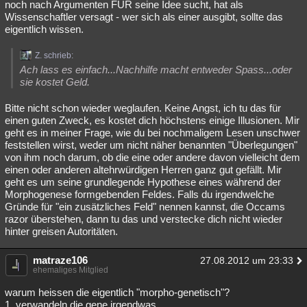
noch nach Argumenten FÜR seine Idee sucht, hat als
Wissenschaftler versagt - wer sich als einer ausgibt, sollte das
eigentlich wissen.
Z. schrieb:
Ach lass es einfach...Nachhilfe macht entweder Spass...oder
sie kostet Geld.
Bitte nicht schon wieder weglaufen. Keine Angst, ich tu das für
einen guten Zweck, es kostet dich höchstens einige Illusionen. Mir
geht es in meiner Frage, wie du bei nochmaligem Lesen unschwer
feststellen wirst, weder um nicht näher benannten "Überlegungen"
von ihm noch darum, ob die eine oder andere davon vielleicht dem
einen oder anderen altehrwürdigen Herren ganz gut gefällt. Mir
geht es um seine grundlegende Hypothese eines während der
Morphogenese formgebenden Feldes. Falls du irgendwelche
Gründe für "ein zusätzliches Feld" nennen kannst, die Occams
razor überstehen, dann tu das und verstecke dich nicht wieder
hinter greisen Autoritäten.
matraze106
27.08.2012 um 23:33
ehemaliges Mitglied
warum heissen die eigentlich "morpho-genetisch"?
1. verwandeln die gene irgendwas