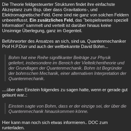
Die Theorie feldgesteuerter Strukturen findet ihre einfachste
Besucht
Teilgenommen
Alle
Neue
Geschlossen
Akzeptanz zum Bsp. über dass Gravitations-, und
Elektromagnetische-Feld. Gene sind nie ganz von solchen Feldern
Lesenswert
Schlüsselwörter
unbeeinflusst.
Ein zusätzliches Feld
, das "beispielsweise speziell
Information" sammelt und verteilt ist darüber hinaus keine
Unsinnige Überlegung, ganz im Gegenteil.
Beführworter des Ansatzes an sich, sind ua. Quantenmechaniker
Prof H.P.Dürr und auch der weltbekannte David Bohm...
Bohm hat eine Reihe signifikanter Beiträge zur Physik
geliefert, insbesondere im Bereich der Vielteilchentheorie und
der Grundlagen der Quantenmechanik. Bohm ist Begründer
der bohmschen Mechanik, einer alternativen Interpretation der
Quantenmechanik.
....über den Einstein folgendes zu sagen hatte, wenn er gerade gut
gelaunt war..:
Einstein sagte von Bohm, dass er der einzige sei, der über die
Quantenmechanik hinauskommen könne.
Hier kann man noch sich etwas informieren.. DOC zum
runterladen.