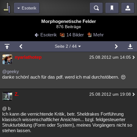
Esoterik
Bereiche
Morphogenetische Felder
876 Beiträge
Echtzeit
Diskussionen
Blogs
Videos
Statistiken
Esoterik
14 Bilder
Mehr
Chat
Wiki
Neuigkeiten
Seite
2
/ 44
meine Rubriken
nyarlathotep
25.08.2012 um 14:05
Menschen
Wissenschaft
Politik
Mystery
Kriminalfälle
Spiritualität
Verschwörungen
Technologie
Ufologie
@geeky
danke schön! auch für das pdf. werd ich mal durchstöbern.
Natur
Umfragen
Unterhaltung
weitere Rubriken
Z.
25.08.2012 um 19:08
Philosophie
Träume
Orte
Esoterik
Literatur
@ b
Astronomie
Helpdesk
Gruppen
Gaming
Filme
Ich kann die vernichtende Kritik, betr. Sheldrakes Fortführung
klassisch wissenschaftlicher Ansichten... bzgl. feldgesteuerter
Strukturbildung (Form oder System), meines Vorgängers nicht so
Musik
Clash
Verbesserungen
Allmystery
English
stehen lassen.
Übersichten