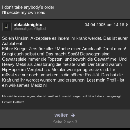
I don't take anybody's order
I'll decide my own road
xblackknightx
04.04.2005 um 14:16
ehemaliges Mitglied
So ein Unsinn. Akzeptiere es indem ihr krank werdet. Das ist eurer
Aufblühen!
Führe Kriege! Zerstöre alles! Mache einen Amoklauf! Dreht durch!
Bringt euch selbst um! Das macht Spaß! Deswegen sind
Gewaltspiele immer die Topsten, und sowohl die Gewaltfilme. Und
Heavy Metal als Zerstörung die meiste Kraft! Der Grund warum
HipHoper im Vergleich zu Metaler weniger agressiv sind. Ihr
müsst sie nur noch umsetzen in die höhere Realität. Das hat die
Kraft und ihr werdet wundern und erstaunen! Lest mein Profil - ist
ein wirksames Medizin!
Ich möchte etwas sagen, aber ich weiß nicht was ich sagen soll. Nun habe ich es gesagt!
Einfach Göttlich!
weiter
Seite 2 von 3