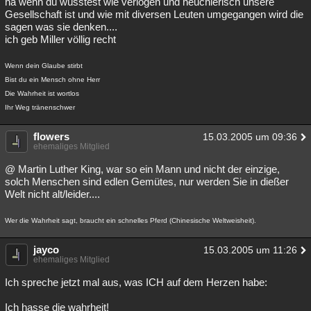
ha wenn du wüsstest wie verlogen und heuchlerisch unsere
Gesellschaft ist und wie mit diversen Leuten umgegangen wird die
sagen was sie denken....
ich geb Miller völlig recht
Wenn dein Glaube stirbt
Bist du ein Mensch ohne Herr
Die Wahrheit ist wortlos
Ihr Weg tränenschwer
flowers
15.03.2005 um 09:36
ehemaliges Mitglied
@ Martin Luther King, war so ein Mann und nicht der einzige,
solch Menschen sind edlen Gemütes, nur werden Sie in dießer
Welt nicht alt/leider....
Wer die Wahrheit sagt, braucht ein schnelles Pferd (Chinesische Weltweisheit).
jayco
15.03.2005 um 11:26
ehemaliges Mitglied
Ich spreche jetzt mal aus, was ICH auf dem Herzen habe:
Ich hasse die wahrheit!