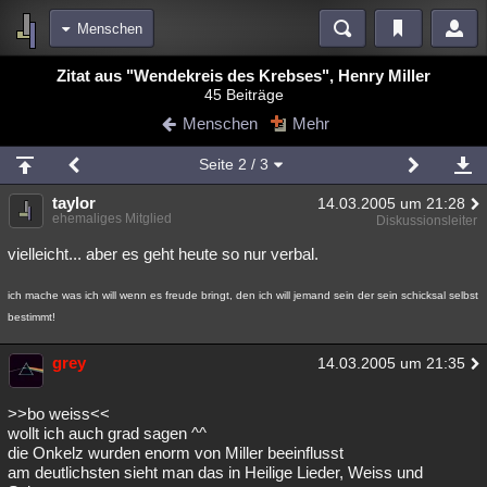
Menschen
Bereiche
Zitat aus "Wendekreis des Krebses", Henry Miller
45 Beiträge
Echtzeit
Diskussionen
Blogs
Videos
Statistiken
Menschen
Mehr
Chat
Wiki
Neuigkeiten
Seite
2
/ 3
meine Rubriken
taylor
14.03.2005 um 21:28
Menschen
Wissenschaft
Politik
Mystery
Kriminalfälle
ehemaliges Mitglied
Diskussionsleiter
Spiritualität
Verschwörungen
Technologie
Ufologie
vielleicht... aber es geht heute so nur verbal.
Natur
Umfragen
Unterhaltung
ich mache was ich will wenn es freude bringt, den ich will jemand sein der sein schicksal selbst
bestimmt!
weitere Rubriken
Philosophie
Träume
Orte
Esoterik
Literatur
grey
14.03.2005 um 21:35
Astronomie
Helpdesk
Gruppen
Gaming
Filme
>>bo weiss<<
wollt ich auch grad sagen ^^
Musik
Clash
Verbesserungen
Allmystery
English
die Onkelz wurden enorm von Miller beeinflusst
am deutlichsten sieht man das in Heilige Lieder, Weiss und
Übersichten