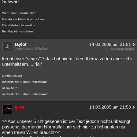
Schwarz
Besucht
Teilgenommen
Alle
Neue
Geschlossen
Wenn dein Glaube stirbt
Lesenswert
Schlüsselwörter
Bist du ein Mensch ohne Herr
Die Wahrheit ist wortlos
Ihr Weg tränenschwer
taylor
14.03.2005 um 21:51
ehemaliges Mitglied
Diskussionsleiter
kennt einer "sexus" ? das hat nix mit dem thema zu tun aber sehr
unterhaltsam.... *lol*
jumdafuckup!!
motherfucka u dont understand
all my hate
motherfucka u dont understand
grey
14.03.2005 um 21:53
>>Aus unserer Sicht gesehen ist der Text jedoch nicht unbedingt
passend, da man im Normalfall um sich hier zu behaupten nur
einen freien Willen braucht<<