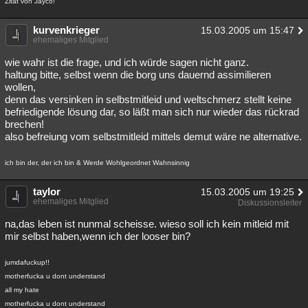
Zitat von Jayco!
kurvenkrieger
15.03.2005 um 15:47
ehemaliges Mitglied
wie wahr ist die frage, und ich würde sagen nicht ganz.
haltung bitte, selbst wenn die borg uns dauernd assimilieren
wollen,
denn das versinken in selbstmitleid und weltschmerz stellt keine
befriedigende lösung dar, so läßt man sich nur wieder das rückrad
brechen!
also befreiung vom selbstmitleid mittels demut wäre ne alternative.
ich bin der, der ich bin & Werde Wohlgeordnet Wahnsinnig
taylor
15.03.2005 um 19:25
ehemaliges Mitglied
Diskussionsleiter
na,das leben ist nunmal scheisse. wieso soll ich kein mitleid mit
mir selbst haben,wenn ich der looser bin?
jumdafuckup!!
motherfucka u dont understand
all my hate
motherfucka u dont understand