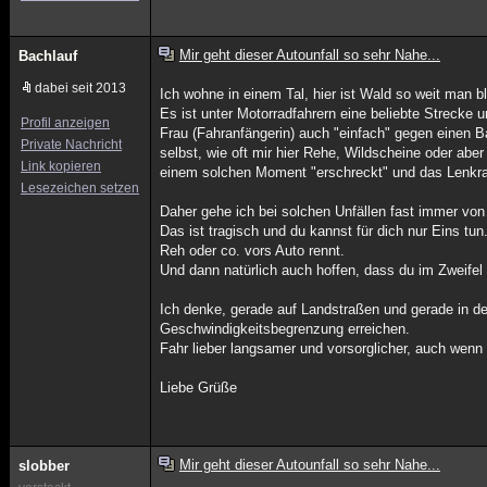
Mir geht dieser Autounfall so sehr Nahe...
Bachlauf
dabei seit 2013
Ich wohne in einem Tal, hier ist Wald so weit man b
Es ist unter Motorradfahrern eine beliebte Strecke u
Profil anzeigen
Frau (Fahranfängerin) auch "einfach" gegen einen Bau
Private Nachricht
selbst, wie oft mir hier Rehe, Wildscheine oder ab
Link kopieren
einem solchen Moment "erschreckt" und das Lenkrad
Lesezeichen setzen
Daher gehe ich bei solchen Unfällen fast immer von 
Das ist tragisch und du kannst für dich nur Eins tu
Reh oder co. vors Auto rennt.
Und dann natürlich auch hoffen, dass du im Zweifel 
Ich denke, gerade auf Landstraßen und gerade in 
Geschwindigkeitsbegrenzung erreichen.
Fahr lieber langsamer und vorsorglicher, auch wenn d
Liebe Grüße
Mir geht dieser Autounfall so sehr Nahe...
slobber