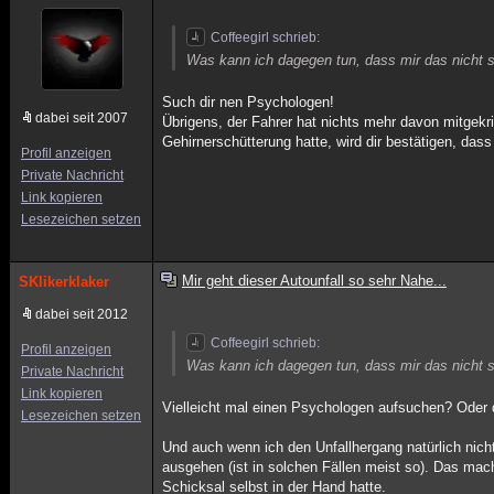
Coffeegirl schrieb:
Was kann ich dagegen tun, dass mir das nicht s
Such dir nen Psychologen!
dabei seit 2007
Übrigens, der Fahrer hat nichts mehr davon mitgekr
Gehirnerschütterung hatte, wird dir bestätigen, dass
Profil anzeigen
Private Nachricht
Link kopieren
Lesezeichen setzen
Mir geht dieser Autounfall so sehr Nahe...
SKlikerklaker
dabei seit 2012
Coffeegirl schrieb:
Profil anzeigen
Was kann ich dagegen tun, dass mir das nicht s
Private Nachricht
Link kopieren
Vielleicht mal einen Psychologen aufsuchen? Oder 
Lesezeichen setzen
Und auch wenn ich den Unfallhergang natürlich nich
ausgehen (ist in solchen Fällen meist so). Das mac
Schicksal selbst in der Hand hatte.