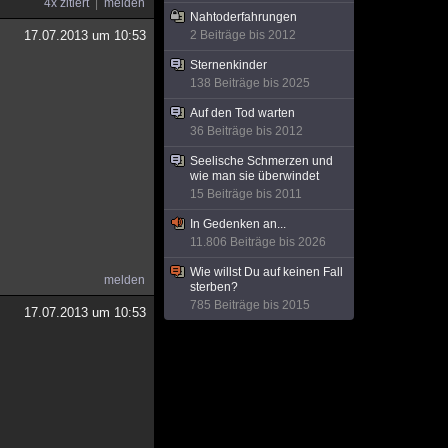
4x zitiert
melden
Nahtoderfahrungen
17.07.2013 um 10:53
2 Beiträge bis 2012
Sternenkinder
138 Beiträge bis 2025
Auf den Tod warten
36 Beiträge bis 2012
Seelische Schmerzen und
wie man sie überwindet
15 Beiträge bis 2011
In Gedenken an...
11.806 Beiträge bis 2026
Wie willst Du auf keinen Fall
melden
sterben?
785 Beiträge bis 2015
17.07.2013 um 10:53