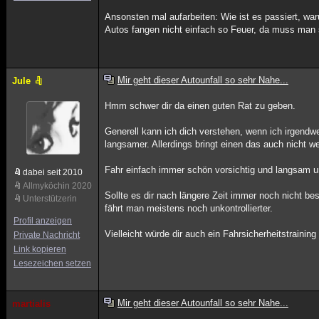
Ansonsten mal aufarbeiten: Wie ist es passiert, war
Autos fangen nicht einfach so Feuer, da muss man
Mir geht dieser Autounfall so sehr Nahe...
Jule
Hmm schwer dir da einen guten Rat zu geben.
Generell kann ich dich verstehen, wenn ich irgen
langsamer. Allerdings bringt einen das auch nicht w
Fahr einfach immer schön vorsichtig und langsam und
dabei seit 2010
Allmyköchin 2020
Sollte es dir nach längere Zeit immer noch nicht be
Unterstützerin
fährt man meistens noch unkontrollierter.
Profil anzeigen
Vielleicht würde dir auch ein Fahrsicherheitstrain
Private Nachricht
Link kopieren
Lesezeichen setzen
Mir geht dieser Autounfall so sehr Nahe...
martialis