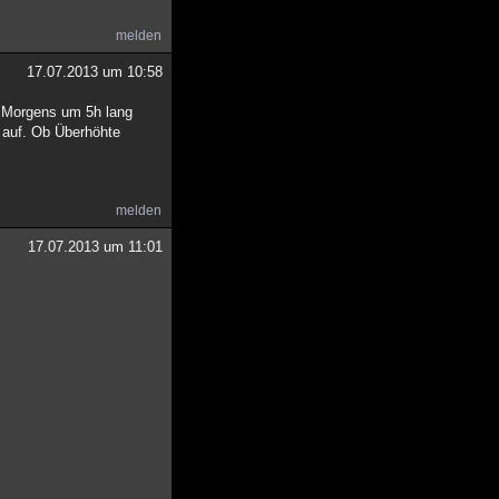
melden
17.07.2013 um 10:58
se Morgens um 5h lang
 auf. Ob Überhöhte
melden
17.07.2013 um 11:01