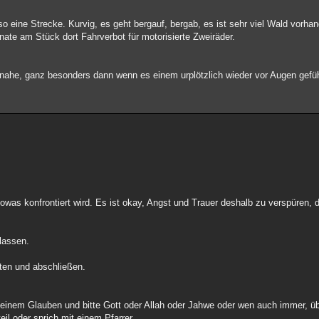
o eine Strecke. Kurvig, es geht bergauf, bergab, es ist sehr viel Wald vorha
onate am Stück dort Fahrverbot für motorisierte Zweiräder.
ahe, ganz besonders dann wenn es einem urplötzlich wieder vor Augen gefüh
sowas konfrontiert wird. Es ist okay, Angst und Trauer deshalb zu verspüren,
 lassen.
ten und abschließen.
deinem Glauben und bitte Gott oder Allah oder Jahwe oder wen auch immer, ü
l oder sprich mit einem Pfarrer.