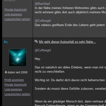
versteckt
@Bachlauf
In der Nähe meines früheren Wohnortes gibts auch s
Private Nachricht
recht erinnere gibts dort auch alljährlich mehrere M
Link kopieren
Lesezeichen setzen
@Coffeegirl
Das nahezu greifbare Ende des Lebens geht jedem n
Mir geht dieser Autounfall so sehr Nahe...
Kc
@Coffeegirl
Hey.
Das ist natürlich ein übles Erlebnis, wenn man mit 
nicht zu verschließen.
dabei seit 2008
Profil anzeigen
Wichtig ist: Du darfst dich davon nicht beherrschen
Private Nachricht
Sondern du musst diese Gefühle zulassen, verarbei
Link kopieren
Lesezeichen setzen
Wenn du ein gläubiger Mensch bist, dann vertraue 
Besuch Gottesdienste, nimm an der Gemeinschaft tei