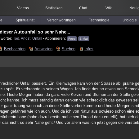
s
Videos
Statistiken
Chat
Wiki
Neuig
le
Spiritualität
Verschwörungen
Technologie
Ufologie
dieser Autounfall so sehr Nahe...
lwörter:
Tod
,
Angst
,
Unfall
▪ Abonnieren:
Feed
E-Mail
Beobachten
Antworten
Suchen
Infos
hrecklicher Unfall passiert. Ein Kleinwagen kam von der Strasse ab, prallte
 zu spät. Er verbrannte in seinem Wagen. Ich finde das so etwas von Schreck
mme. Heute Morgen haben da ganz viele Kerzen und Blumen an der Stelle geleg
 nicht kannte. Ich muss ständig daran denken wie schrecklich das gewesen s
r ganz traurig wenn ich an diese Stelle vorbei komme und heute Morgen sind 
wagen gefahren wie ich auch. Und da ich von Natur aus sowieso schon eine e
ifahrerin habe (habe dazu bereits mal einen Thread dazu erstellt), hat sich de
r das nicht so sehr Nahe geht? Und vor allem was ich jetzt gegen die verstä