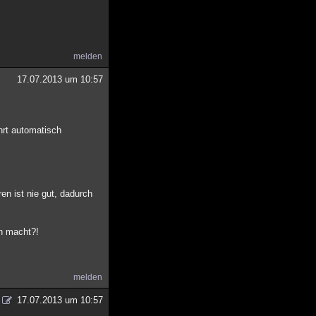
melden
17.07.2013 um 10:57
hrt automatisch
en ist nie gut, dadurch
ch macht?!
melden
17.07.2013 um 10:57