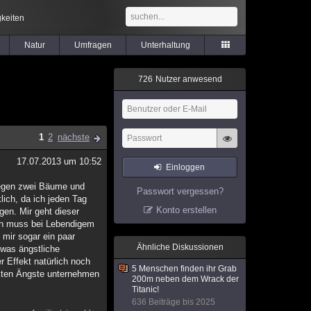
keiten
Natur
Umfragen
Unterhaltung
7
2
6
Nutzer anwesend
1
2
nächste
17.07.2013 um 10:52
Einloggen
 gegen zwei Bäume und
Passwort vergessen?
lich, da ich jeden Tag
Konto erstellen
en. Mir geht dieser
ein muss bei Lebendigem
mir sogar ein paar
Ähnliche Diskussionen
twas ängstliche
r Effekt natürlich noch
5 Menschen finden ihr Grab
rkten Ängste unternehmen
200m neben dem Wrack der
Titanic!
636 Beiträge bis 2025