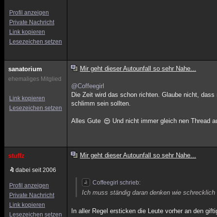
Profil anzeigen
Private Nachricht
Link kopieren
Lesezeichen setzen
Mir geht dieser Autounfall so sehr Nahe...
sanatorium
ehemaliges Mitglied
@Coffeegirl
Die Zeit wird das schon richten. Glaube nicht, da
Link kopieren
schlimm sein sollten.
Lesezeichen setzen
Alles Gute
Und nicht immer gleich nen Thread auf
Mir geht dieser Autounfall so sehr Nahe...
stuffz
dabei seit 2006
Coffeegirl schrieb:
Profil anzeigen
Ich muss ständig daran denken wie schrecklic
Private Nachricht
Link kopieren
In aller Regel ersticken die Leute vorher an den gi
Lesezeichen setzen