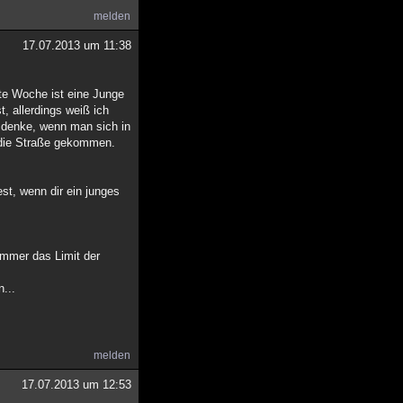
melden
17.07.2013 um 11:38
tzte Woche ist eine Junge
t, allerdings weiß ich
h denke, wenn man sich in
r die Straße gekommen.
st, wenn dir ein junges
mmer das Limit der
n...
melden
17.07.2013 um 12:53