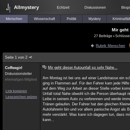
Allmystery
Echtzeit
Diskussionen
Blog
Menschen
Wissenschaft
Politik
Mystery
Kriminalfäl
Mir geht 
27 Beiträge
▪ Schlüsse
Rubrik Menschen
Seite 1 von 2
Mir geht dieser Autounfall so sehr Nahe...
Coffeegirl
Diskussionsleiter
Am Montag ist bei uns auf einer Landstrasse ein sc
ehemaliges Mitglied
ging in Flammen auf. Für den Fahrer kam jede Hilfe
auf dem Weg zur Arbeit an dieser Stelle vorbei ko
Link kopieren
Unfall total Nahe obwohl ich die Person überhaupt
Lesezeichen setzen
Leibe in seinem Auto zu verbrennen und werde imme
Tränen gelaufen. Der Fahrer hat den gleichen Klein
Autofahrerin bin und vor allem panische Angst als Be
mehr verstärkt. Was kann ich dagegen tun, dass mi
kann...