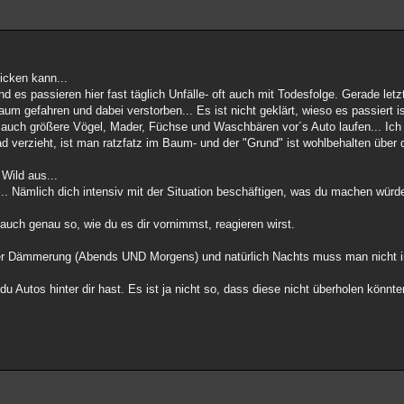
licken kann...
nd es passieren hier fast täglich Unfälle- oft auch mit Todesfolge. Gerade le
m gefahren und dabei verstorben... Es ist nicht geklärt, wieso es passiert is
er auch größere Vögel, Mader, Füchse und Waschbären vor´s Auto laufen... Ic
 verzieht, ist man ratzfatz im Baum- und der "Grund" ist wohlbehalten übe
Wild aus...
n... Nämlich dich intensiv mit der Situation beschäftigen, was du machen würde
auch genau so, wie du es dir vornimmst, reagieren wirst.
der Dämmerung (Abends UND Morgens) und natürlich Nachts muss man nicht i
u Autos hinter dir hast. Es ist ja nicht so, dass diese nicht überholen könnte