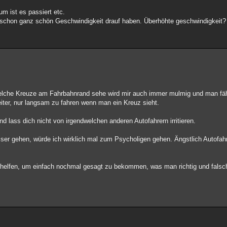
um ist es passiert etc.
 schon ganz schön Geschwindigkeit drauf haben. Überhöhte geschwindigkeit?
dwelche Kreuze am Fahrbahnrand sehe wird mir auch immer mulmig und man fä
eiter, nur langsam zu fahren wenn man ein Kreuz sieht.
 lass dich nicht von irgendwelchen anderen Autofahrern irritieren.
sser gehen, würde ich wirklich mal zum Psycholigen gehen. Ängstlich Autofahr
ing helfen, um einfach nochmal gesagt zu bekommen, was man richtig und fals