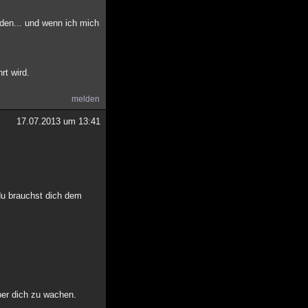
nden... und wenn ich mich
rt wird.
melden
17.07.2013 um 13:41
 du brauchst dich dem
ber dich zu wachen.