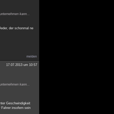
 unternehmen kann...
 Jeder, der schonmal ne
melden
17.07.2013 um 10:57
 unternehmen kann...
öhter Geschwindigkeit
 Fahrer insofern sein