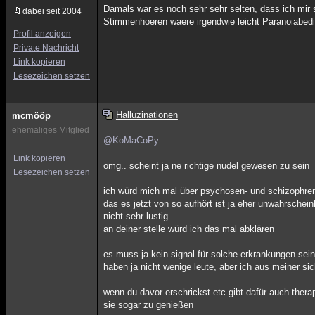
Damals war es noch sehr sehr selten, dass ich mir 
dabei seit 2004
Stimmenhoeren waere irgendwie leicht Paranoiabedi
Profil anzeigen
Private Nachricht
Link kopieren
Lesezeichen setzen
Halluzinationen
mcmööp
ehemaliges Mitglied
@KoMaCoPy
Link kopieren
omg.. scheint ja ne richtige nudel gewesen zu sein
Lesezeichen setzen
ich würd mich mal über psychosen- und schizophreni
das es jetzt von so aufhört ist ja eher unwahrsche
nicht sehr lustig
an deiner stelle würd ich das mal abklären
es muss ja kein signal für solche erkrankungen sei
haben ja nicht wenige leute, aber ich aus meiner si
wenn du davor erschrickst etc gibt dafür auch therap
sie sogar zu genießen