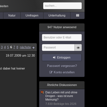
keiten
Natur
Umfragen
Unterhaltung
9
4
7
Nutzer anwesend
3
4
5
6
7
8
nächste
19.07.2009 um 12:30
Einloggen
Passwort vergessen?
t dabei hat keiner
Konto erstellen
Ähnliche Diskussionen
Das Leben mit und ohne
Drogen - was ist eure
Meinung?
7.830 Beiträge bis 2026