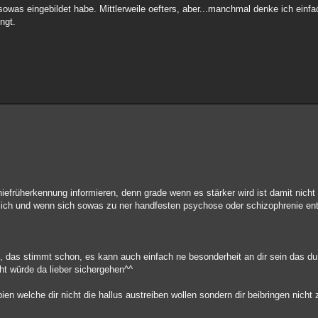
sowas eingebildet habe. Mittlerweile oefters, aber...manchmal denke ich einf
ngt.
efrüherkennung informieren, denn grade wenn es stärker wird ist damit nich
inlich und wenn sich sowas zu ner handfesten psychose oder schizophrenie ent
n, das stimmt schon, es kann auch einfach ne besonderheit an dir sein das du
cht würde da lieber sichergehen^^
ien welche dir nicht die hallus austreiben wollen sondern dir beibringen nich