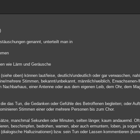
)
stäuschungen genannt, unterteilt man in
immen
gen wie Lärm und Geräusche
siehe oben) können laut/leise, deutlich/undeutlich oder gar verwaschen, nah/
 eine/mehrere Stimmen, bekannt/unbekannt, männlich/weiblich, Erwachsenen-
m Nachbarhaus, einer Antenne oder aus dem eigenen Leib, dem Ohr, dem Ma
die das Tun, die Gedanken oder Gefühle des Betroffenen begleiten; oder Auf
dominieren Stimmen einer oder mehrere Personen bis zum Chor.
Sätze, manchmal Sekunden oder Minuten, selten länger, kaum andauernd. Oft
eren, beschimpfen, bedrohen, warnen, aber auch ermuntern, loben, ja sogar W
en (dialogische Halluzinationen) bzw. sein Tun oder Lassen kommentieren (ko