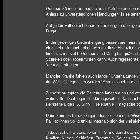
Oder sie können ihm auch einmal Befehle erteilen (
Anlass zu unverständlichen Handlungen, in seltenen
Auf jeden Fall sprechen die Stimmen gern über gefü
Dinge.
In den jeweiligen Gedankengang passen sie meist ni
einmischt. Je nach Inhalt werden diese Halluzinati
hineinlachen sieht. Oder sie sind lästig bis quäle
Schreien oder Toben führen kann. Auch regelrechte 
Verunglimpfungen.
Manche Kranke führen auch lange "Unterhaltungen" m
der Welt. Gelegentlich werden "Anrufe" auch nur 
Zumeist stumpfen die Patienten langsam ab und we
wahnhafter Deutungen (Erklärungswahn). Dann ziehe
Fernsehen, den "6. Sinn", "Telepathie", magische od
Dann kann es für diejenigen, die hier - ohne ihr W
Fall ist ihnen völlig unklar, weshalb sich der viellei
- Akustische Halluzinationen im Sinne der Akoasmen
Knallen, Klirren, Schießen, Trommeln, Sausen, Zis