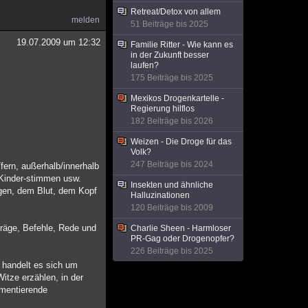
Retreat/Detox von allem
melden
51 Beiträge bis 2025
19.07.2009 um 12:32
Familie Ritter - Wie kann es
in der Zukunft besser
laufen?
175 Beiträge bis 2025
Mexikos Drogenkartelle -
Regierung hilflos
182 Beiträge bis 2026
Weizen - Die Droge für das
Volk?
247 Beiträge bis 2024
fern, außerhalb/innerhalb
/Kinder-stimmen usw.
Insekten und ähnliche
gen, dem Blut, dem Kopf
Halluzinationen
120 Beiträge bis 2009
träge, Befehle, Rede und
Charlie Sheen - Harmloser
PR-Gag oder Drogenopfer?
226 Beiträge bis 2025
 handelt es sich um
itze erzählen, in der
mmentierende