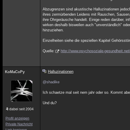
Abzugrenzen sind akustische Halluzinationen jedoc
ihres zermürbenden Leidens mit Rauschen, Sausen, K
ihre Ohrgeräusche handelt. Einige reden darüber, inf
wirken deshalb bisweilen auch "unverständlich" od
hinzuziehen.
Einzelheiten siehe die speziellen Kapitel Gehörsst
Quelle:
http://www.psychosoziale-gesundheit.net/
Halluzinationen
KoMaCoPy
@shadike
Ich schaetze mal seit nem jahr oder so. Kommt aber
Und du?
dabei seit 2004
Profil anzeigen
Private Nachricht