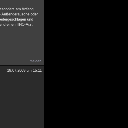
 besonders am Anfang
are Außengeräusche oder
 niedergeschlagen und
hend einen HNO-Arzt
melden
19.07.2009 um 15:11