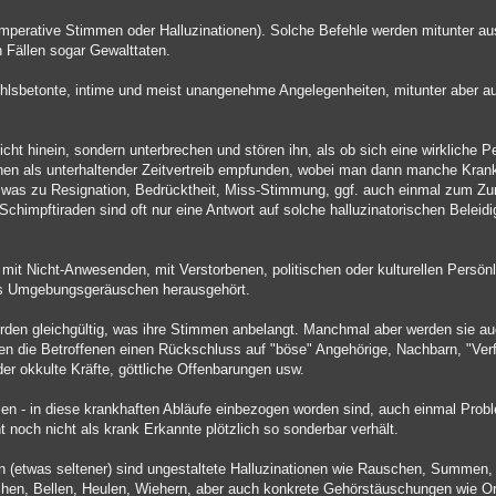
imperative Stimmen oder Halluzinationen). Solche Befehle werden mitunter au
 Fällen sogar Gewalttaten.
hlsbetonte, intime und meist unangenehme Angelegenheiten, mitunter aber auc
cht hinein, sondern unterbrechen und stören ihn, als ob sich eine wirkliche 
onen als unterhaltender Zeitvertreib empfunden, wobei man dann manche Kran
nd, was zu Resignation, Bedrücktheit, Miss-Stimmung, ggf. auch einmal zum Z
Schimpftiraden sind oft nur eine Antwort auf solche halluzinatorischen Belei
it Nicht-Anwesenden, mit Verstorbenen, politischen oder kulturellen Persönl
aus Umgebungsgeräuschen herausgehört.
rden gleichgültig, was ihre Stimmen anbelangt. Manchmal aber werden sie 
n die Betroffenen einen Rückschluss auf "böse" Angehörige, Nachbarn, "Verf
er okkulte Kräfte, göttliche Offenbarungen usw.
issen - in diese krankhaften Abläufe einbezogen worden sind, auch einmal Pro
cht noch nicht als krank Erkannte plötzlich so sonderbar verhält.
 (etwas seltener) sind ungestaltete Halluzinationen wie Rauschen, Summen, 
chen, Bellen, Heulen, Wiehern, aber auch konkrete Gehörstäuschungen wie Or