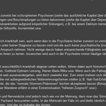
 zumeist bei schizophrenen Psychosen (siehe das ausführliche Kapitel über d
ngen und Beschimpfungen zu hören bekommen (siehe die Kapitel über Depres
rankheiten aufgrund körperlicher Störungen), z.B. bei einem Delirium trem
 Giftstoffe, Arzneimittel usw.
ch krankhaft sein, auch wenn dies in der Psychiatrie bisher zumeist so vers
 unter keiner Diagnose zu fassen sind und die auch keine psychiatrische (i
 Anspruch nehmen. Nicht wenige davon haben entsprechende Fähigkeiten entw
on ihnen zu lernen. Inzwischen wird auch in der Psychiatrie immer häufiger 
t ausschließlich krankhaft abgetan sehen wollen, führen dabei auch historisc
si, Gotthold Ephraim Lessing, Rainer Maria Rilke usw. Wenn auch die Pathog
il weit auseinandergehen, wird doch zweierlei klar: Zum einen mehren sich di
ihe mit außergewöhnlichen Wahrnehmungsformen stellen (z.B. Nah-Tod-Erfah
le, die das "normale Stimmen-Phänomen" leichter akzeptieren lassen (Beispie
er Wanderer erfährt in einer Extremsituation "höheren Zuspruch" usw.).
er und Nervenärzte sind jedoch nach wie vor der Meinung, dass man das Stim
Facharzt hinzuziehen sollte. In der Mehrzahl der Fälle ist und bleibt nämlich
men. Und das ist Aufgabe des Arztes.