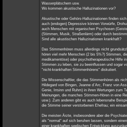
Wasserplätschern usw.
Wo kommen akustische Halluzinationen vor?
Akustische oder Gehörs-Halluzinationen finden sich
auch (endogen) Depressive können Vorwürfe, Drohu
auch Menschen mit organischen Psychosen (Geistesk
(Stimmen, Musik, Straßenlärm) oder durch bestimmte
Sind alle akustischen Halluzinationen krankhaft?
Das Stimmenhören muss allerdings nicht grundsätzli
hören viel mehr Menschen (2 bis 5%?) Stimmen, die
medikamentöse) oder psychotherapeutische Hilfe in
Stimmen zu leben, sie zu beeinflussen und sogar v
"nicht-krankhaften Stimmenhörens" diskutiert.
Die Wissenschaftler, die das Stimmenhören als nich
Hildegard von Bingen, Jeanne d´Arc, Franz von Assi
Genie, Irrsinn und Ruhm) in ihren Wertungen zum Te
Meinungen, die manches Stimmen-Hören in eine Re
usw.). Zum anderen gibt es auch lebensnahe Beispie
die Stimme seiner verstorbenen Ehefrau; ein einsam
Die meisten Ärzte, insbesondere aber die Psychiat
als "normal" auf sich beruhen lassen, sondern einen 
einer krankhaften seelischen Entwicklung auszuräu