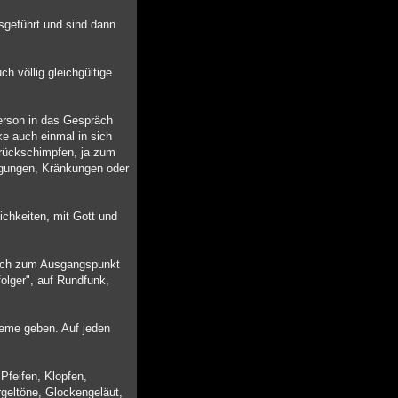
sgeführt und sind dann
h völlig gleichgültige
Person in das Gespräch
ke auch einmal in sich
urückschimpfen, ja zum
digungen, Kränkungen oder
ichkeiten, mit Gott und
auch zum Ausgangspunkt
olger", auf Rundfunk,
bleme geben. Auf jeden
Pfeifen, Klopfen,
geltöne, Glockengeläut,