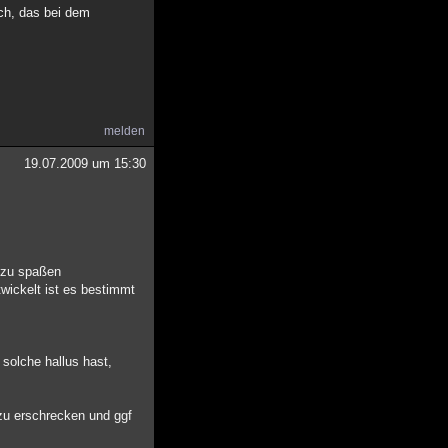
ach, das bei dem
melden
19.07.2009 um 15:30
t zu spaßen
wickelt ist es bestimmt
 solche hallus hast,
t zu erschrecken und ggf