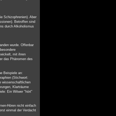
ie Schizophrenien). Aber
sionen). Betroffen sind
ens durch Alkoholismus
tanden wurde. Offenbar
nsbesondere
ickelt, mit ihren
über das Phänomen des
he Beispiele an:
raphien (Stichwort:
e wissenschaftlichen
rungen, Klarträume
le: Ein Witwer "hört"
men-Hören nicht einfach
 erst einmal der Verdacht