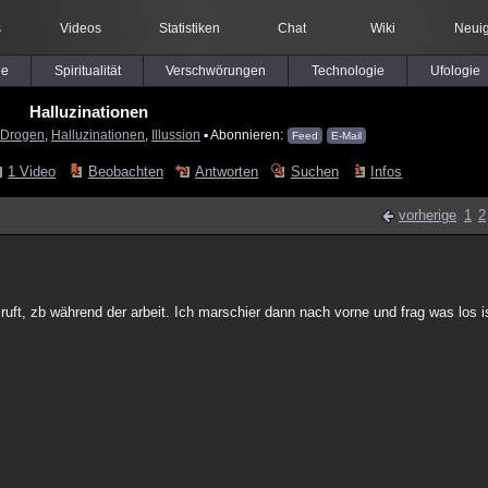
s
Videos
Statistiken
Chat
Wiki
Neuig
le
Spiritualität
Verschwörungen
Technologie
Ufologie
Halluzinationen
Drogen
,
Halluzinationen
,
Illussion
▪ Abonnieren:
Feed
E-Mail
1 Video
Beobachten
Antworten
Suchen
Infos
vorherige
1
2
ft, zb während der arbeit. Ich marschier dann nach vorne und frag was los is