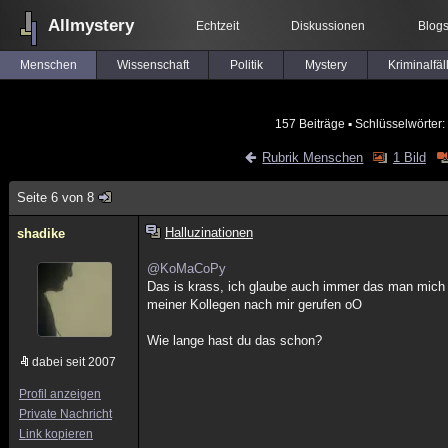
Allmystery
Echtzeit
Diskussionen
Blog
Menschen
Wissenschaft
Politik
Mystery
Kriminalfäl
157 Beiträge
▪ Schlüsselwörter:
Rubrik Menschen
1 Bild
Seite 6 von 8
Halluzinationen
shadike
@KoMaCoPy
Das is krass, ich glaube auch immer das man mich ru
meiner Kollegen nach mir gerufen oO
Wie lange hast du das schon?
dabei seit 2007
Profil anzeigen
Private Nachricht
Link kopieren