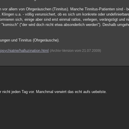
h vor allem von Ohrgeräuschen (Tinnitus). Manche Tinnitus-Patienten sind -
lingen u.a. - völlig verunsichert, ob es sich um konkrete oder undefinierb
ormieren sich, einige aber sind erst einmal ratlos, verlegen, verängstigt und
er "komisch" ("der wird doch nicht etwa absonderlich werden"). Deshalb umge
örungen und Tinnitus (Ohrgeräusche).
psychiatrie/halluzination.html
(Archiv-Version vom 21.07.2009)
 nicht jeden Tag vor. Manchmal verwirrt das echt aufs uebelste.