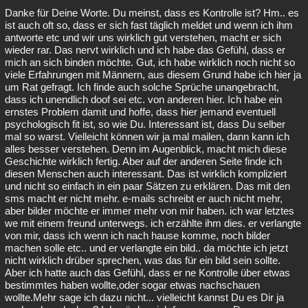
Danke für Deine Worte. Du meinst, dass es Kontrolle ist? Hm.. es
ist auch oft so, dass er sich fast täglich meldet und wenn ich ihm
antworte etc und wir uns wirklich gut verstehen, macht er sich
wieder rar. Das nervt wirklich und ich habe das Gefühl, dass er
mich an sich binden möchte. Gut, ich habe wirklich noch nicht so
viele Erfahrungen mit Männern, aus diesem Grund habe ich hier ja
um Rat gefragt. Ich finde auch solche Sprüche unangebracht,
dass ich unendlich doof sei etc. von anderen hier. Ich habe ein
ernstes Problem damit und hoffe, dass hier jemand eventuell
psychologisch fit ist, so wie Du. Interessant ist, dass Du selber
mal so warst. Vielleicht können wir ja mal mailen, dann kann ich
alles besser verstehen. Denn im Augenblick, macht mich diese
Geschichte wirklich fertig. Aber auf der anderen Seite finde ich
diesen Menschen auch interessant. Das ist wirklich kompliziert
und nicht so einfach in ein paar Sätzen zu erklären. Das mit den
sms macht er nicht mehr. e-mails schreibt er auch nicht mehr,
aber bilder möchte er immer mehr von mir haben. ich war letztes
we mit einem freund unterwegs. ich erzählte ihm dies. er verlangte
von mir, dass ich wenn ich nach hause komme, noch bilder
machen solle etc.. und er verlangte ein bild.. da möchte ich jetzt
nicht wirklich drüber sprechen, was das für ein bild sein sollte.
Aber ich hatte auch das Gefühl, dass er ne Kontrolle über etwas
bestimmtes haben wollte,oder sogar etwas nachschauen
wollte.Mehr sage ich dazu nicht... vielleicht kannst Du es Dir ja