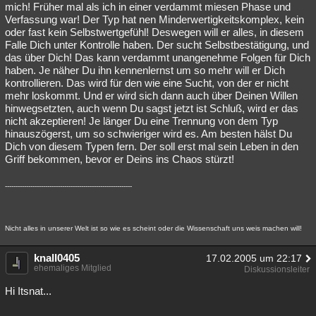
mich! Früher mal als ich in einer verdammt miesen Phase und
Verfassung war! Der Typ hat nen Minderwertigkeitskomplex, kein
oder fast kein Selbstwertgefühl! Deswegen will er alles, in diesem
Falle Dich unter Kontrolle haben. Der sucht Selbstbestätigung, und
das über Dich! Das kann verdammt unangenehme Folgen für Dich
haben. Je näher Du ihn kennenlernst um so mehr will er Dich
kontrollieren. Das wird für den wie eine Sucht, von der er nicht
mehr loskommt. Und er wird sich dann auch über Deinen Willen
hinwegsetzten, auch wenn Du sagst jetzt ist Schluß, wird er das
nicht akzeptieren! Je länger Du eine Trennung von dem Typ
hinauszögerst, um so schwieriger wird es. Am besten hälst Du
Dich von diesem Typen fern. Der soll erst mal sein Leben in den
Griff bekommen, bevor er Deins ins Chaos stürzt!
------------------------------------------------------------
Nicht alles in unserer Welt ist so wie es scheint oder die Wissenschaft uns weis machen will!
knall0405
17.02.2005 um 22:17
ehemaliges Mitglied
Diskussionsleiter
Hi Itsnat...