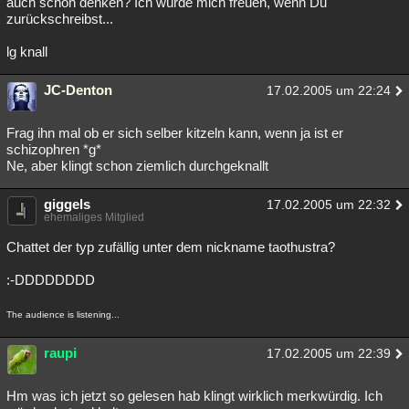
auch schon denken? Ich würde mich freuen, wenn Du
zurückschreibst...
lg knall
JC-Denton
17.02.2005 um 22:24
Frag ihn mal ob er sich selber kitzeln kann, wenn ja ist er
schizophren *g*
Ne, aber klingt schon ziemlich durchgeknallt
giggels
17.02.2005 um 22:32
ehemaliges Mitglied
Chattet der typ zufällig unter dem nickname taothustra?
:-DDDDDDDD
The audience is listening...
raupi
17.02.2005 um 22:39
Hm was ich jetzt so gelesen hab klingt wirklich merkwürdig. Ich