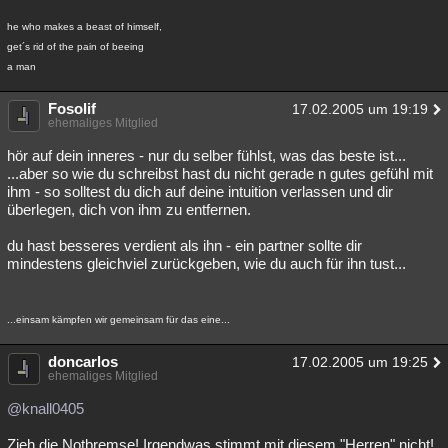
he who makes a beast of himself,
get´s rid of the pain of beeing
a man
Fosolif
17.02.2005 um 19:19
ehemaliges Mitglied
hör auf dein inneres - nur du selber fühlst, was das beste ist...
...aber so wie du schreibst hast du nicht gerade n gutes gefühl mit
ihm - so solltest du dich auf deine intuition verlassen und dir
überlegen, dich von ihm zu entfernen.
du hast besseres verdient als ihn - ein partner sollte dir
mindestens gleichviel zurückgeben, wie du auch für ihn tust...
...einsam kämpfen wir gemeinsam für das eine...
doncarlos
17.02.2005 um 19:25
ehemaliges Mitglied
@knall0405
Zieh die Notbremse! Irgendwas stimmt mit diesem "Herren" nicht!