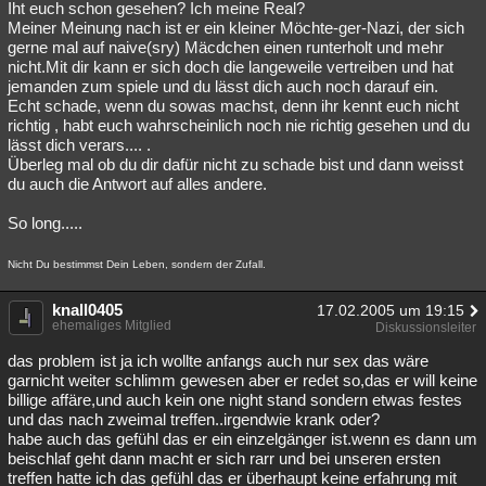
Iht euch schon gesehen? Ich meine Real?
Meiner Meinung nach ist er ein kleiner Möchte-ger-Nazi, der sich
gerne mal auf naive(sry) Mäcdchen einen runterholt und mehr
nicht.Mit dir kann er sich doch die langeweile vertreiben und hat
jemanden zum spiele und du lässt dich auch noch darauf ein.
Echt schade, wenn du sowas machst, denn ihr kennt euch nicht
richtig , habt euch wahrscheinlich noch nie richtig gesehen und du
lässt dich verars.... .
Überleg mal ob du dir dafür nicht zu schade bist und dann weisst
du auch die Antwort auf alles andere.
So long.....
Nicht Du bestimmst Dein Leben, sondern der Zufall.
knall0405
17.02.2005 um 19:15
ehemaliges Mitglied
Diskussionsleiter
das problem ist ja ich wollte anfangs auch nur sex das wäre
garnicht weiter schlimm gewesen aber er redet so,das er will keine
billige affäre,und auch kein one night stand sondern etwas festes
und das nach zweimal treffen..irgendwie krank oder?
habe auch das gefühl das er ein einzelgänger ist.wenn es dann um
beischlaf geht dann macht er sich rarr und bei unseren ersten
treffen hatte ich das gefühl das er überhaupt keine erfahrung mit