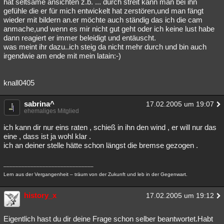
hat seltsame ansichten z.b. ... durch streit kann man bei ihn
gefühle die er für mich entwickelt hat zerstören,und man fängt
wieder mit bildern an.er möchte auch ständig das ich die cam
anmache,und wenn es mir nicht gut geht oder ich keine lust habe
dann reagiert er immer beleidigt und entäuscht.
was meint ihr dazu..ich steig da nicht mehr durch und bin auch
irgendwie am ende mit mein latain:-)
knall0405
sabrina^
17.02.2005 um 19:07
ehemaliges Mitglied
ich kann dir nur eins raten , schieß in ihn den wind , er will nur das
eine , dass ist ja wohl klar .
ich an deiner stelle hätte schon längst die bremse gezogen .
______________________________
Lern aus der Vergangenheit – träum von der Zukunft und leb in der Gegenwart.
history_x
17.02.2005 um 19:12
Eigentlich hast du dir deine Frage schon selber beantwortet.Habt