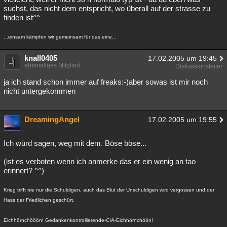
suchst, das nicht dem entspricht, wo überall auf der strasse zu
finden ist^^
...einsam kämpfen wir gemeinsam für das eine...
knall0405
17.02.2005 um 19:45
ehemaliges Mitglied
Diskussionsleiter
ja ich stand schon immer auf freaks:-)aber sowas ist mir noch
nicht untergekommen
DreamingAngel
17.02.2005 um 19:55
Ich würd sagen, weg mit dem. Böse böse...
(ist es verboten wenn ich anmerke das er ein wenig an tao
erinnert? ^^)
Krieg trifft nie nur die Schuldigen, auch das Blut der Unschuldigen wird vergossen und der
Hass der Friedlichen geschürt.
Eichhörnchööön! Gedankenkontrollierende-CIA-Eichhörnchöön!