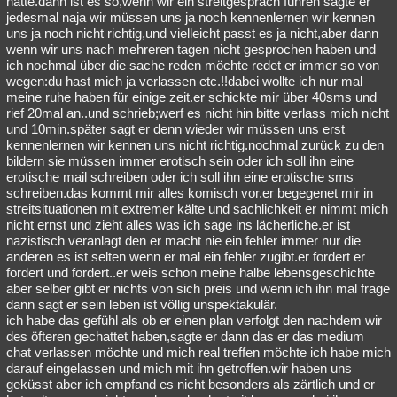
hätte.dann ist es so,wenn wir ein streitgespräch führen sagte er
jedesmal naja wir müssen uns ja noch kennenlernen wir kennen
Besucht
Teilgenommen
Alle
Neue
Geschlossen
uns ja noch nicht richtig,und vielleicht passt es ja nicht,aber dann
wenn wir uns nach mehreren tagen nicht gesprochen haben und
Lesenswert
Schlüsselwörter
ich nochmal über die sache reden möchte redet er immer so von
wegen:du hast mich ja verlassen etc.!!dabei wollte ich nur mal
meine ruhe haben für einige zeit.er schickte mir über 40sms und
rief 20mal an..und schrieb;werf es nicht hin bitte verlass mich nicht
und 10min.später sagt er denn wieder wir müssen uns erst
kennenlernen wir kennen uns nicht richtig.nochmal zurück zu den
bildern sie müssen immer erotisch sein oder ich soll ihn eine
erotische mail schreiben oder ich soll ihn eine erotische sms
schreiben.das kommt mir alles komisch vor.er begegenet mir in
streitsituationen mit extremer kälte und sachlichkeit er nimmt mich
nicht ernst und zieht alles was ich sage ins lächerliche.er ist
nazistisch veranlagt den er macht nie ein fehler immer nur die
anderen es ist selten wenn er mal ein fehler zugibt.er fordert er
fordert und fordert..er weis schon meine halbe lebensgeschichte
aber selber gibt er nichts von sich preis und wenn ich ihn mal frage
dann sagt er sein leben ist völlig unspektakulär.
ich habe das gefühl als ob er einen plan verfolgt den nachdem wir
des öfteren gechattet haben,sagte er dann das er das medium
chat verlassen möchte und mich real treffen möchte ich habe mich
darauf eingelassen und mich mit ihn getroffen.wir haben uns
geküsst aber ich empfand es nicht besonders als zärtlich und er