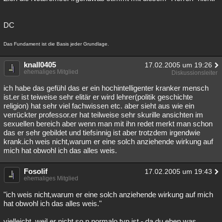
DC
Das Fundament ist die Basis jeder Grundlage.
knall0405
17.02.2005 um 19:26
ehemaliges Mitglied
Diskussionsleiter
ich habe das gefühl das er ein hochintelligenter kranker mensch
ist.er ist teiweise sehr elitär er wird lehrer(politik geschichte
religion) hat sehr viel fachwissen etc. aber sieht aus wie ein
verrückter professor.er hat teilweise sehr skurille ansichten im
sexuellen bereich aber wenn man mit ihn redet merkt man schon
das er sehr gebildet und tiefsinnig ist aber trotzdem irgendwie
krank.ich weis nicht,warum er eine solch anziehende wirkung auf
mich hat obwohl ich das alles weis.
Fosolif
17.02.2005 um 19:43
ehemaliges Mitglied
"ich weis nicht,warum er eine solch anziehende wirkung auf mich
hat obwohl ich das alles weis."
vielleicht, weil er nicht so n normalo typ ist - da du eben was