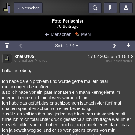
Menschen
Bereiche
Foto Fetischist
70 Beiträge
Echtzeit
Diskussionen
Blogs
Videos
Statistiken
Menschen
Mehr
Chat
Wiki
Neuigkeiten
Seite
1
/ 4
meine Rubriken
knall0405
17.02.2005 um 18:58
Menschen
Wissenschaft
Politik
Mystery
Kriminalfälle
ehemaliges Mitglied
Diskussionsleiter
Spiritualität
Verschwörungen
Technologie
Ufologie
hallo ihr lieben,
ich habe da ein problem und würde gerne mal ein paar
Natur
Umfragen
Unterhaltung
meihnungen dazu hören:
weitere Rubriken
also,ich habe vor ein paar monaten ein mann kenngelernt im
internet,bei dem ich nicht weis woran ich bin.
Philosophie
Träume
Orte
Esoterik
Literatur
ich habe das gefühl,das er schizophren ist.nach vier fünf mal
chatten,spricht er schon von einer beziehung.
Astronomie
Helpdesk
Gruppen
Gaming
Filme
zusätzlich soll ich ihm fast jeden tag bilder von mir schicken.oft
fühle ich mich total unter druck gesetzt.als ich ihn fragte warum er
Musik
Clash
Verbesserungen
Allmystery
English
so viele bilder von mir haben möchte,begründete er es damit:das
ich ja soweit weg sei und er so wenigstens etwas von mir
Übersichten