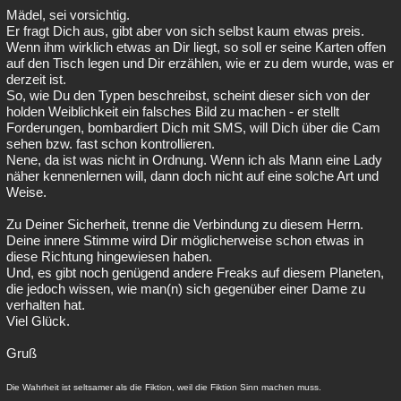
Mädel, sei vorsichtig.
Er fragt Dich aus, gibt aber von sich selbst kaum etwas preis.
Wenn ihm wirklich etwas an Dir liegt, so soll er seine Karten offen
auf den Tisch legen und Dir erzählen, wie er zu dem wurde, was er
derzeit ist.
So, wie Du den Typen beschreibst, scheint dieser sich von der
holden Weiblichkeit ein falsches Bild zu machen - er stellt
Forderungen, bombardiert Dich mit SMS, will Dich über die Cam
sehen bzw. fast schon kontrollieren.
Nene, da ist was nicht in Ordnung. Wenn ich als Mann eine Lady
näher kennenlernen will, dann doch nicht auf eine solche Art und
Weise.
Zu Deiner Sicherheit, trenne die Verbindung zu diesem Herrn.
Deine innere Stimme wird Dir möglicherweise schon etwas in
diese Richtung hingewiesen haben.
Und, es gibt noch genügend andere Freaks auf diesem Planeten,
die jedoch wissen, wie man(n) sich gegenüber einer Dame zu
verhalten hat.
Viel Glück.
Gruß
Die Wahrheit ist seltsamer als die Fiktion, weil die Fiktion Sinn machen muss.