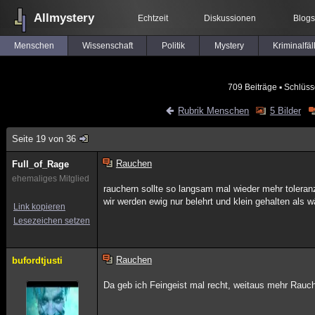
Allmystery
Echtzeit
Diskussionen
Blogs
Menschen
Wissenschaft
Politik
Mystery
Kriminalfäl
709 Beiträge
▪ Schlüss
Rubrik Menschen
5 Bilder
Seite 19 von 36
Rauchen
Full_of_Rage
ehemaliges Mitglied
rauchern sollte so langsam mal wieder mehr toler
wir werden ewig nur belehrt und klein gehalten als
Link kopieren
Lesezeichen setzen
Rauchen
bufordtjusti
Da geb ich Feingeist mal recht, weitaus mehr Rauc