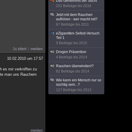
Das Geheimnis der Sucht
252 Beiträge bis 2016
Jetzt mit dem Rauchen
aufhören - wer macht mit?
87 Beiträge bis 2011
eZigaretten-Selbst-Versuch
Teil 1
9 Beiträge bis 2015
1x zitiert
melden
Drogen Prävention
4 Beiträge bis 2014
10.02.2010 um 17:57
Rauchen überwinden!?
h es mir verkniffen zu
82 Beiträge bis 2014
llte man uns Rauchern
Wie kann ein Mensch nur so
süchtig sein...?
127 Beiträge bis 2013
melden