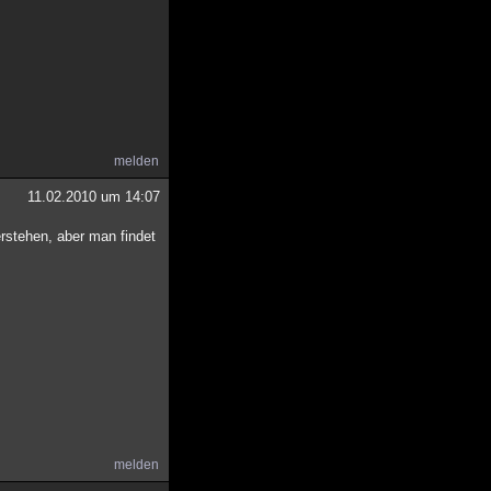
melden
11.02.2010 um 14:07
rstehen, aber man findet
melden