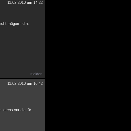
11.02.2010 um 14:22
icht mögen - d.h.
melden
11.02.2010 um 16:42
chstens vor die tür.