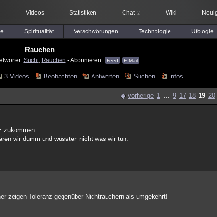
Videos
Statistiken
Chat
Wiki
Neuig
2
le
Spiritualität
Verschwörungen
Technologie
Ufologie
Rauchen
elwörter:
Sucht
,
Rauchen
▪ Abonnieren:
Feed
E-Mail
3 Videos
Beobachten
Antworten
Suchen
Infos
vorherige
1
...
9
17
18
19
20
anz zukommen.
 wären wir dumm und wüssten nicht was wir tun.
her zeigen Toleranz gegenüber Nichtrauchern als umgekehrt!