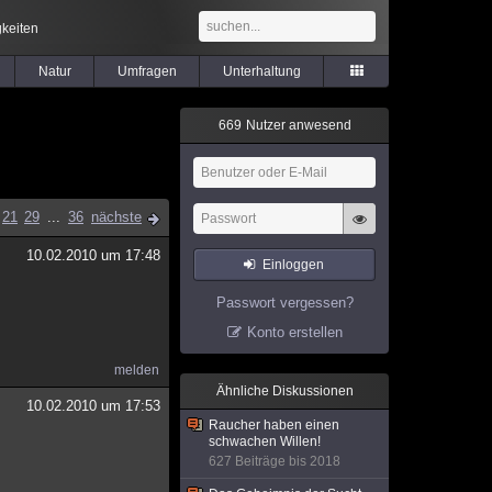
keiten
Natur
Umfragen
Unterhaltung
6
6
9
Nutzer anwesend
21
29
...
36
nächste
10.02.2010 um 17:48
Einloggen
Passwort vergessen?
Konto erstellen
melden
Ähnliche Diskussionen
10.02.2010 um 17:53
Raucher haben einen
schwachen Willen!
627 Beiträge bis 2018