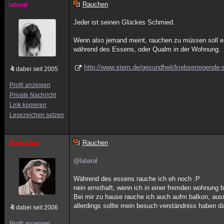
Rauchen
lateral
Jeder ist seinen Glückes Schmied.
Wenn also jemand meint, rauchen zu müssen soll er 
während des Essens, oder Qualm in der Wohnung.
http://www.stern.de/gesundheit/krebserregende-
dabei seit 2005
Profil anzeigen
Private Nachricht
Link kopieren
Lesezeichen setzen
Rauchen
JimboJoe
@lateral
Während des essens rauche ich eh noch :P
nein ernsthaft, wenn ich in einer fremden wohnung bi
Bei mir zu hause rauche ich auch aufm balkon, ausn
allerdings sollte mein besuch verständniss haben d
dabei seit 2006
Profil anzeigen