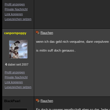
Profil anzeigen
Private Nachricht
Link kopieren
Lesezeichen setzen
Rauchen
canpornpoppy
wenn ich das geld nich verqualme, dann verpulvere i
is mittn suff doch genauso..
dabei seit 2007
Profil anzeigen
Private Nachricht
Link kopieren
Lesezeichen setzen
Rauchen
BlackPearl
Es doch in unserer gesellschaft eben so das Jeder 