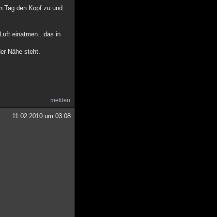
en Tag den Kopf zu und
Luft einatmen...das in
der Nähe steht.
melden
11.02.2010 um 03:08