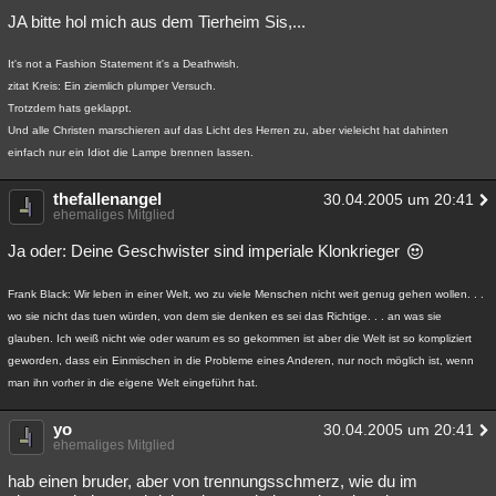
JA bitte hol mich aus dem Tierheim Sis,...
It's not a Fashion Statement it's a Deathwish.
zitat Kreis: Ein ziemlich plumper Versuch.
Trotzdem hats geklappt.
Und alle Christen marschieren auf das Licht des Herren zu, aber vieleicht hat dahinten
einfach nur ein Idiot die Lampe brennen lassen.
thefallenangel
30.04.2005 um 20:41
ehemaliges Mitglied
Ja oder: Deine Geschwister sind imperiale Klonkrieger
Frank Black: Wir leben in einer Welt, wo zu viele Menschen nicht weit genug gehen wollen. . .
wo sie nicht das tuen würden, von dem sie denken es sei das Richtige. . . an was sie
glauben. Ich weiß nicht wie oder warum es so gekommen ist aber die Welt ist so kompliziert
geworden, dass ein Einmischen in die Probleme eines Anderen, nur noch möglich ist, wenn
man ihn vorher in die eigene Welt eingeführt hat.
yo
30.04.2005 um 20:41
ehemaliges Mitglied
hab einen bruder, aber von trennungsschmerz, wie du im