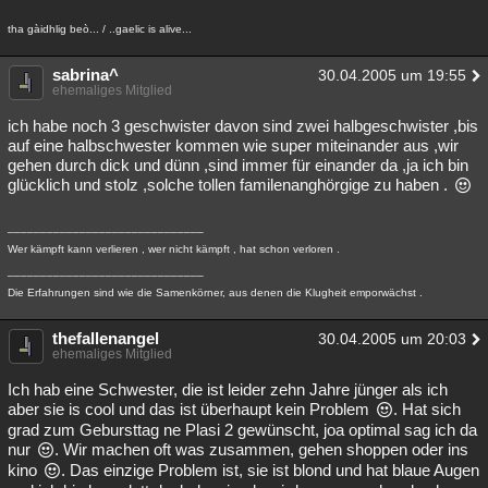
tha gàidhlig beò... / ..gaelic is alive...
sabrina^
30.04.2005 um 19:55
ehemaliges Mitglied
ich habe noch 3 geschwister davon sind zwei halbgeschwister ,bis
auf eine halbschwester kommen wie super miteinander aus ,wir
gehen durch dick und dünn ,sind immer für einander da ,ja ich bin
glücklich und stolz ,solche tollen familenanghörgige zu haben .
______________________________
Wer kämpft kann verlieren , wer nicht kämpft , hat schon verloren .
______________________________
Die Erfahrungen sind wie die Samenkörner, aus denen die Klugheit emporwächst .
thefallenangel
30.04.2005 um 20:03
ehemaliges Mitglied
Ich hab eine Schwester, die ist leider zehn Jahre jünger als ich
aber sie is cool und das ist überhaupt kein Problem
. Hat sich
grad zum Gebursttag ne Plasi 2 gewünscht, joa optimal sag ich da
nur
. Wir machen oft was zusammen, gehen shoppen oder ins
kino
. Das einzige Problem ist, sie ist blond und hat blaue Augen