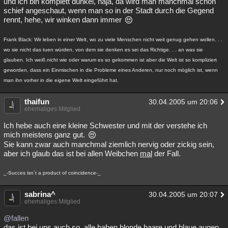
und ich bin komplett dunkel, naja, da wird man manchmal schon
schief angeschaut, wenn man so in der Stadt durch die Gegend
rennt, hehe, wir winken dann immer
Frank Black: Wir leben in einer Welt, wo zu viele Menschen nicht weit genug gehen wollen. . .
wo sie nicht das tuen würden, von dem sie denken es sei das Richtige. . . an was sie
glauben. Ich weiß nicht wie oder warum es so gekommen ist aber die Welt ist so kompliziert
geworden, dass ein Einmischen in die Probleme eines Anderen, nur noch möglich ist, wenn
man ihn vorher in die eigene Welt eingeführt hat.
thaifun
30.04.2005 um 20:06
ehemaliges Mitglied
Ich hebe auch eine kleine Schwester und mit der verstehe ich
mich meistens ganz gut.
Sie kann zwar auch manchmal ziemlich nervig oder zickig sein,
aber ich glaub das ist bei allen Weibchen
mal
der Fall.
_-Succes isn´t a product of coincidence-_
sabrina^
30.04.2005 um 20:07
ehemaliges Mitglied
@fallen
das ist bei uns auch so ,alle haben blonde haare und blaue augen