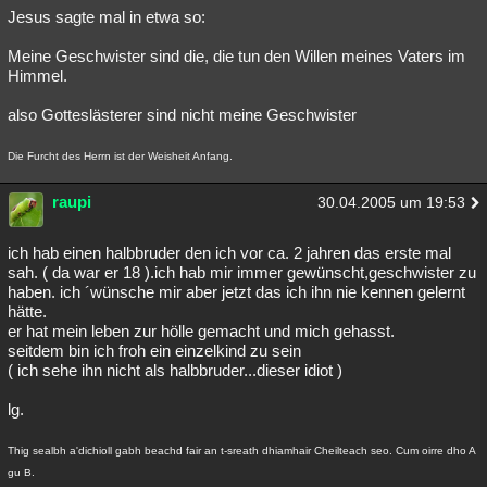
Jesus sagte mal in etwa so:
Meine Geschwister sind die, die tun den Willen meines Vaters im
Himmel.
also Gotteslästerer sind nicht meine Geschwister
Die Furcht des Herrn ist der Weisheit Anfang.
raupi
30.04.2005 um 19:53
ich hab einen halbbruder den ich vor ca. 2 jahren das erste mal
sah. ( da war er 18 ).ich hab mir immer gewünscht,geschwister zu
haben. ich ´wünsche mir aber jetzt das ich ihn nie kennen gelernt
hätte.
er hat mein leben zur hölle gemacht und mich gehasst.
seitdem bin ich froh ein einzelkind zu sein
( ich sehe ihn nicht als halbbruder...dieser idiot )
lg.
Thig sealbh a'dichioll gabh beachd fair an t-sreath dhiamhair Cheilteach seo. Cum oirre dho A
gu B.