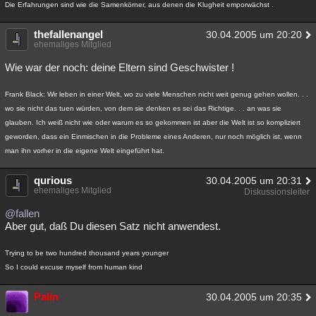
Die Erfahrungen sind wie die Samenkörner, aus denen die Klugheit emporwächst .
thefallenangel
30.04.2005 um 20:20
ehemaliges Mitglied
Wie war der noch: deine Eltern sind Geschwister !
Frank Black: Wir leben in einer Welt, wo zu viele Menschen nicht weit genug gehen wollen. . .
wo sie nicht das tuen würden, von dem sie denken es sei das Richtige. . . an was sie
glauben. Ich weiß nicht wie oder warum es so gekommen ist aber die Welt ist so kompliziert
geworden, dass ein Einmischen in die Probleme eines Anderen, nur noch möglich ist, wenn
man ihn vorher in die eigene Welt eingeführt hat.
qurious
30.04.2005 um 20:31
ehemaliges Mitglied
Diskussionsleiter
@fallen
Aber gut, daß Du diesen Satz nicht anwendest.
Trying to be two hundred thousand years younger
So I could excuse myself from human kind
Palin
30.04.2005 um 20:35