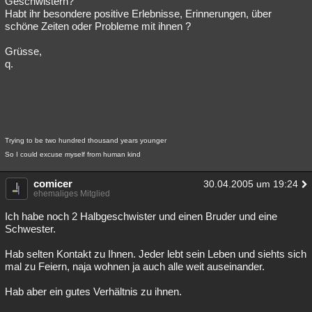
Geschwistern?
Habt ihr besondere positive Erlebnisse, Erinnerungen, über
Besucht
Teilgenommen
Alle
Neue
Geschlossen
schöne Zeiten oder Probleme mit ihnen ?
Lesenswert
Schlüsselwörter
Grüsse,
q.
Trying to be two hundred thousand years younger
So I could excuse myself from human kind
comicer
30.04.2005 um 19:24
ehemaliges Mitglied
Ich habe noch 2 Halbgeschwister und einen Bruder und eine
Schwester.
Hab selten Kontakt zu Ihnen. Jeder lebt sein Leben und siehts sich
mal zu Feiern, naja wohnen ja auch alle weit auseinander.
Hab aber ein gutes Verhältnis zu ihnen.