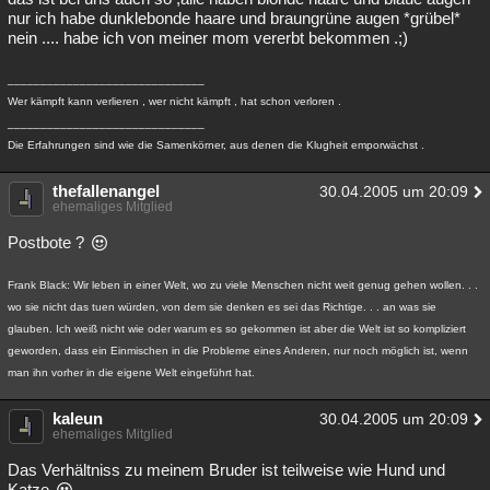
nur ich habe dunklebonde haare und braungrüne augen *grübel*
nein .... habe ich von meiner mom vererbt bekommen .;)
______________________________
Wer kämpft kann verlieren , wer nicht kämpft , hat schon verloren .
______________________________
Die Erfahrungen sind wie die Samenkörner, aus denen die Klugheit emporwächst .
thefallenangel
30.04.2005 um 20:09
ehemaliges Mitglied
Postbote ?
Frank Black: Wir leben in einer Welt, wo zu viele Menschen nicht weit genug gehen wollen. . .
wo sie nicht das tuen würden, von dem sie denken es sei das Richtige. . . an was sie
glauben. Ich weiß nicht wie oder warum es so gekommen ist aber die Welt ist so kompliziert
geworden, dass ein Einmischen in die Probleme eines Anderen, nur noch möglich ist, wenn
man ihn vorher in die eigene Welt eingeführt hat.
kaleun
30.04.2005 um 20:09
ehemaliges Mitglied
Das Verhältniss zu meinem Bruder ist teilweise wie Hund und
Katze