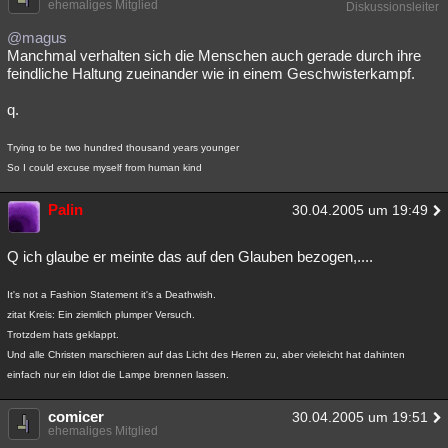
ehemaliges Mitglied
Diskussionsleiter
@magus
Manchmal verhalten sich die Menschen auch gerade durch ihre
feindliche Haltung zueinander wie in einem Geschwisterkampf.
q.
Trying to be two hundred thousand years younger
So I could excuse myself from human kind
Palin
30.04.2005 um 19:49
Q ich glaube er meinte das auf den Glauben bezogen,....
It's not a Fashion Statement it's a Deathwish.
zitat Kreis: Ein ziemlich plumper Versuch.
Trotzdem hats geklappt.
Und alle Christen marschieren auf das Licht des Herren zu, aber vieleicht hat dahinten
einfach nur ein Idiot die Lampe brennen lassen.
comicer
30.04.2005 um 19:51
ehemaliges Mitglied