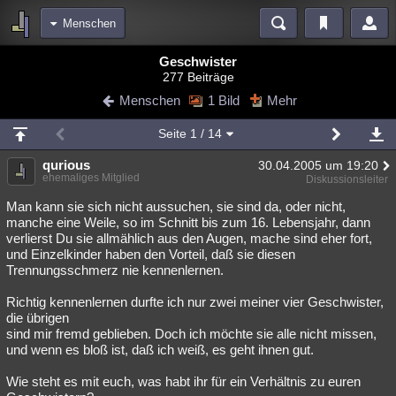
Menschen
Bereiche
Geschwister
277 Beiträge
Echtzeit
Diskussionen
Blogs
Videos
Statistiken
Menschen
1 Bild
Mehr
Chat
Wiki
Neuigkeiten
Seite
1
/ 14
meine Rubriken
qurious
30.04.2005 um 19:20
Menschen
Wissenschaft
Politik
Mystery
Kriminalfälle
ehemaliges Mitglied
Diskussionsleiter
Spiritualität
Verschwörungen
Technologie
Ufologie
Man kann sie sich nicht aussuchen, sie sind da, oder nicht,
manche eine Weile, so im Schnitt bis zum 16. Lebensjahr, dann
verlierst Du sie allmählich aus den Augen, mache sind eher fort,
Natur
Umfragen
Unterhaltung
und Einzelkinder haben den Vorteil, daß sie diesen
weitere Rubriken
Trennungsschmerz nie kennenlernen.
Philosophie
Träume
Orte
Esoterik
Literatur
Richtig kennenlernen durfte ich nur zwei meiner vier Geschwister,
die übrigen
Astronomie
Helpdesk
Gruppen
Gaming
Filme
sind mir fremd geblieben. Doch ich möchte sie alle nicht missen,
und wenn es bloß ist, daß ich weiß, es geht ihnen gut.
Musik
Clash
Verbesserungen
Allmystery
English
Wie steht es mit euch, was habt ihr für ein Verhältnis zu euren
Übersichten