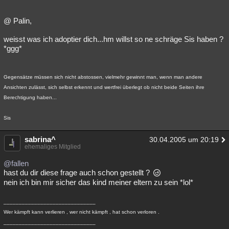
@ Palin,
weisst was ich adoptier dich...hm willst so ne schräge Sis haben ?
*ggg*
Gegensätze müssen sich nicht abstossen, vielmehr gewinnt man, wenn man andere
Ansichten zulässt, sich selbst erkennt und wertfrei überlegt ob nicht beide Seiten ihre
Berechtigung haben...
Sis
sabrina^
30.04.2005 um 20:19
ehemaliges Mitglied
@fallen
hast du dir diese frage auch schon gestellt ?
nein ich bin mir sicher das kind meiner eltern zu sein *lol*
______________________________
Wer kämpft kann verlieren , wer nicht kämpft , hat schon verloren .
______________________________