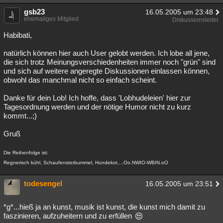
gsb23
16.05.2005 um 23:48
ehemaliges Mitglied
Diskussionsleiter
Habibati,
natürlich können hier auch User gelobt werden. Ich lobe all jene,
die sich trotz Meinungsverschiedenheiten immer noch "grün" sind
und sich auf weitere angeregte Diskussionen einlassen können,
obwohl das manchmal nicht so einfach scheint.
Danke für dein Lob! Ich hoffe, dass 'Lobhudeleien' hier zur
Tagesordnung werden und der nötige Humor nicht zu kurz
kommt...;)
Gruß
Die Reihenfolge ist:
Regnerisch kühl, Schaufensterbummel, Hundekot....Oo.NWIO-WBIN.oO
todesengel
16.05.2005 um 23:51
*g*...hieß ja an kunst, musik ist kunst, die kunst mich damit zu
faszinieren, aufzuheitern und zu erfüllen