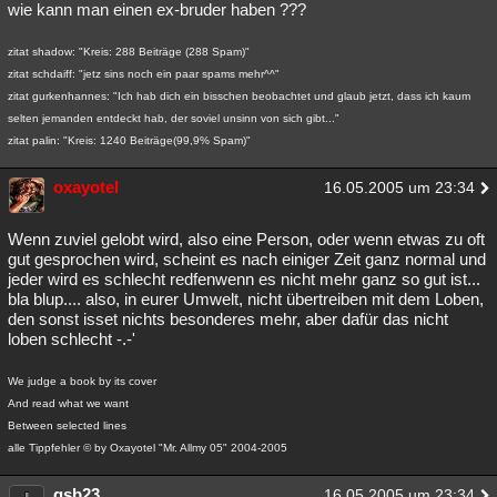
wie kann man einen ex-bruder haben ???
zitat shadow: "Kreis: 288 Beiträge (288 Spam)"
zitat schdaiff: "jetz sins noch ein paar spams mehr^^"
zitat gurkenhannes: "Ich hab dich ein bisschen beobachtet und glaub jetzt, dass ich kaum
selten jemanden entdeckt hab, der soviel unsinn von sich gibt..."
zitat palin: "Kreis: 1240 Beiträge(99,9% Spam)"
oxayotel
16.05.2005 um 23:34
Wenn zuviel gelobt wird, also eine Person, oder wenn etwas zu oft
gut gesprochen wird, scheint es nach einiger Zeit ganz normal und
jeder wird es schlecht redfenwenn es nicht mehr ganz so gut ist...
bla blup.... also, in eurer Umwelt, nicht übertreiben mit dem Loben,
den sonst isset nichts besonderes mehr, aber dafür das nicht
loben schlecht -.-'
We judge a book by its cover
And read what we want
Between selected lines
alle Tippfehler © by Oxayotel "Mr. Allmy 05" 2004-2005
gsb23
16.05.2005 um 23:34