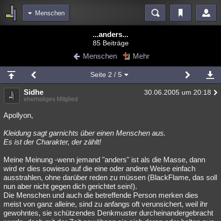
Menschen
Bereiche
...anders...
85 Beiträge
Echtzeit
Diskussionen
Blogs
Videos
Statistiken
Menschen
Mehr
Chat
Wiki
Neuigkeiten
2
Seite
2
/ 5
meine Rubriken
Sidhe
30.06.2005 um 20:18
Menschen
Wissenschaft
Politik
Mystery
Kriminalfälle
ehemaliges Mitglied
Spiritualität
Verschwörungen
Technologie
Ufologie
Apollyon,
Kleidung sagt garnichts über einen Menschen aus.
Natur
Umfragen
Unterhaltung
Es ist der Charakter, der zählt!
weitere Rubriken
Meine Meinung -wenn jemand "anders" ist als die Masse, dann
Philosophie
Träume
Orte
Esoterik
Literatur
wird er dies sowieso auf die eine oder andere Weise einfach
ausstrahlen, ohne darüber reden zu müssen (BlackFlame, das soll
Astronomie
Helpdesk
Gruppen
Gaming
Filme
nun aber nicht gegen dich gerichtet sein!).
Die Menschen und auch die betreffende Person merken dies
Musik
Clash
Verbesserungen
Allmystery
English
meist von ganz alleine, sind zu anfangs oft verunsichert, weil ihr
gewohntes, sie schützendes Denkmuster durcheinandergebracht
Übersichten