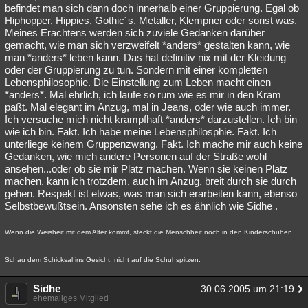
befindet man sich dann doch innerhalb einer Gruppierung. Egal ob
Hiphopper, Hippies, Gothic´s, Metaller, Klempner oder sonst was.
Meines Erachtens werden sich zuviele Gedanken darüber
gemacht, wie man sich verzweifelt *anders* gestalten kann, wie
man *anders* leben kann. Das hat definitiv nix mit der Kleidung
oder der Gruppierung zu tun. Sondern mit einer kompletten
Lebensphilosophie. Die Einstellung zum Leben macht einen
*anders*. Mal ehrlich, ich laufe so rum wie es mir in den Kram
paßt. Mal elegant im Anzug, mal in Jeans, oder wie auch immer.
Ich versuche mich nicht krampfhaft *anders* darzustellen. Ich bin
wie ich bin. Fakt. Ich habe meine Lebensphilosphie. Fakt. Ich
unterliege keinem Gruppenzwang. Fakt. Ich mache mir auch keine
Gedanken, wie mich andere Personen auf der Straße wohl
ansehen...oder ob sie mir Platz machen. Wenn sie keinen Platz
machen, kann ich trotzdem, auch im Anzug, breit durch sie durch
gehen. Respekt ist etwas, was man sich erarbeiten kann, ebenso
Selbstbewußtsein. Ansonsten sehe ich es ähnlich wie Sidhe .
Wenn die Weisheit mit dem Alter kommt, steckt die Menschheit noch in den Kinderschuhen
Schau dem Schicksal ins Gesicht, nicht auf die Schuhspitzen.
Sidhe
30.06.2005 um 21:19
ehemaliges Mitglied