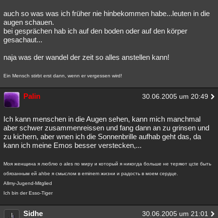
auch so was was ich früher nie hinbekommen habe...leuten in die
augen schauen.
bei gesprächen hab ich auf den boden oder auf den körper
gesachaut...
naja was der wandel der zeit so alles anstellen kann!
Ein Mensch stirbt erst dann, wenn er vergessen wird!
Palin
30.06.2005 um 20:49
Ich kann menschen in die Augen sehen, kann mich manchmal
aber schwer zusammenreissen und fang dann an zu grinsen und
zu kichern, aber wnen ich die Sonnenbrille aufhab geht das, da
kann ich meine Emos besser verstecken,...
Моя женщина я люблю о ales по миру и который я никогда больше не теряют цcte быть
обязанным ей ahbe я смыслом в eminem жизни и радость в моем сердце.
Allmy-Jugend-Mitglied
Ich bin der Esso-Tiger
Sidhe
30.06.2005 um 21:01