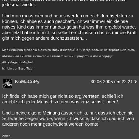
jedesmal wieder.
Und man muss niemand neues werden um sich durchsetzten zu
können, ich ahbe es auch geschafft, ich war immer ein kleinse
naives Kind das immer nur das getan hat was Ihm orgelebt wurde,
aber jetzt habe ich mich so selbst erschlossen das es mir die Kraft
gibt mich gegen andere durchzusetzten,...
Моя женщина я люблю о ales по миру и который я никогда больше не теряют цcte быть
обязанным ей ahbe я смыслом в eminem жизни и радость в моем сердце.
Allmy-Jugend-Mitglied
Ich bin der Esso-Tiger
KoMaCoPy
30.06.2005 um 22:21
Ich finde ich habe mich gar nicht so arg verraten, schließlich
amcht sich jeder Mensch zu dem was er iz selbst...oder?
Und...meine eigene Meinung äusser ich ja, nur, dass ich eben nie
Schwäche zeigen würde, wenn ich wüsste, dass ich dadurch von
anderen noch mehr geschwächt werden könnte.
Amen.