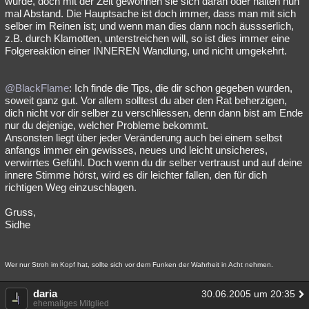
wurde, doch mit der Zeit gewöhnen sie sich daran oder halten nun
mal Abstand. Die Hauptsache ist doch immer, dass man mit sich
Besucht
Teilgenommen
Alle
Neue
Geschlossen
selber im Reinen ist; und wenn man dies dann noch äussserlich,
z.B. durch Klamotten, unterstreichen will, so ist dies immer eine
Lesenswert
Schlüsselwörter
Folgereaktion einer INNEREN Wandlung, und nicht umgekehrt.
@BlackFlame
: Ich finde die Tips, die dir schon gegeben wurden,
soweit ganz gut. Vor allem solltest du aber den Rat beherzigen,
dich nicht vor dir selber zu verschliessen, denn dann bist am Ende
nur du dejenige, welcher Probleme bekommt.
Ansonsten liegt über jeder Veränderung auch bei einem selbst
anfangs immer ein gewisses, neues und leicht unsicheres,
verwirrtes Gefühl. Doch wenn du dir selber vertraust und auf deine
innere Stimme hörst, wird es dir leichter fallen, den für dich
richtigen Weg einzuschlagen.
Gruss,
Sidhe
Wer nur Stroh im Kopf hat, sollte sich vor dem Funken der Wahrheit in Acht nehmen.
daria
30.06.2005 um 20:35
ehemaliges Mitglied