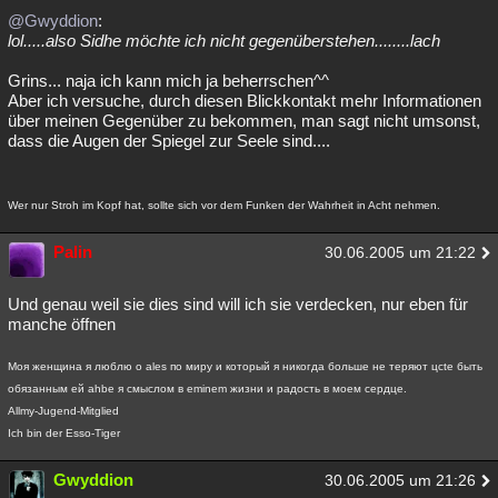
@Gwyddion
:
lol.....also Sidhe möchte ich nicht gegenüberstehen........lach
Grins... naja ich kann mich ja beherrschen^^
Aber ich versuche, durch diesen Blickkontakt mehr Informationen
über meinen Gegenüber zu bekommen, man sagt nicht umsonst,
dass die Augen der Spiegel zur Seele sind....
Wer nur Stroh im Kopf hat, sollte sich vor dem Funken der Wahrheit in Acht nehmen.
Palin
30.06.2005 um 21:22
Und genau weil sie dies sind will ich sie verdecken, nur eben für
manche öffnen
Моя женщина я люблю о ales по миру и который я никогда больше не теряют цcte быть
обязанным ей ahbe я смыслом в eminem жизни и радость в моем сердце.
Allmy-Jugend-Mitglied
Ich bin der Esso-Tiger
Gwyddion
30.06.2005 um 21:26