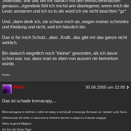
Jedenfalls, war das bei mir danach mit den Menschenmassen
genauso...irgendwie fühl ich michd ann überlegener, wenn mich die
Leutz anstarren und ich so tu als würd ich sie nicht beachten *gz*
Und...dann denk ich, sie schaun mich an, wegen meiner schminke
und Kleidung und nicht, weil ich hässlich bin.
Das iz für mich Schutz...aber...Kraft...das gibt mir das ganze nicht
wirklich.
Bin dadurch eiegntlich noch "kleiner" geworden, als ich davor
schon war, nur, dass man es eben von aussen nie bemerken
würde.
Amen.
Palin
30.06.2005 um 22:05
Das ist schade komacopy,...
Моя женщина я люблю о ales по миру и который я никогда больше не теряют цcte быть
обязанным ей ahbe я смыслом в eminem жизни и радость в моем сердце.
Allmy-Jugend-Mitglied
Ich bin der Esso-Tiger