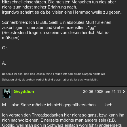
blitzschnell einschätzen. Die meisten Menschen tun dies aber
nicht- zumindest meiner Erfahrung nach.
Irgendwo scheint es da bei vielen eine Hemmschwelle zu geben...
Sonnenbrillen: Ich LIEBE Sie!!! Ein absolutes Muß für einen
zukünftigen Illuminaten und Geheimdienstler... *gg*
(Selbstredend trage ich so eine von diesen herrlich Matrix-
mäßigen)
Gr,
A.
Bedenkt ihr alle, daß das Dasein reine Freude ist; daß all die Sorgen nichts als
Schatten sind; sie ziehen vorbei & sind getan; aber da ist das, was bleibt.
Gwyddion
30.06.2005 um 21:11
lol.....also Sidhe möchte ich nicht gegenüberstehen........lach
Ich versteh den Threadgedanken hier nicht so ganz, bzw. kann ihn
nich nachvollziehen. Einerseits möchte man anders sein (z.B.
Gothic, weil man sich in Schwarz einfach wohl fühlt) andererseits