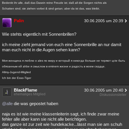
Bedenkt ihr alle, daß das Dasein reine Freude ist; daß all die Sorgen nichts als
Schatten sind; sie ziehen vorbei & sind getan; aber da ist das, was bleibt.
Palin
30.06.2005 um 20:39
Wie stehts eigentlich mit Sonnenbrillen?
ich meine zieht jemand von euch eine Sonnenbrille an nur damit
man euch nicht in die Augen sehen kann?
Моя женщина я люблю о ales по миру и который я никогда больше не теряют цcte быть
обязанным ей ahbe я смыслом в eminem жизни и радость в моем сердце.
Allmy-Jugend-Mitglied
Ich bin der Esso-Tiger
BlackFlame
30.06.2005 um 20:40
ehemaliges Mitglied
Diskussionsleiter
@alle
die was gepostet haben
naja es ist wie meine klassenleiterin sagt, ich finde zwar meine
fehler alle aber kann sie nicht alle berichtigen.
das ganze ist zur zeit wie hundekacke...lässt man sie am schuh