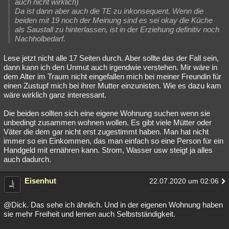
auch nicht wirklich)
Da ist dann aber auch die TE zu inkonsequent. Wenn die
beiden mit 19 noch der Meinung sind es sei okay die Küche
als Saustall zu hinterlassen, ist in der Erziehung definitiv noch
Nachholbedarf.
Lese jetzt nicht alle 17 Seiten durch. Aber sollte das der Fall sein,
dann kann ich den Unmut auch irgendwie verstehen. Mir wäre in
dem Alter im Traum nicht eingefallen mich bei meiner Freundin für
einen Zustupf mich bei ihrer Mutter einzunisten. Wie es dazu kam
wäre wirklich ganz interessant.
Die beiden sollten sich eine eigene Wohnung suchen wenn sie
unbedingt zusammen wohnen wollen. Es gibt viele Mütter oder
Väter die dem gar nicht erst zugestimmt haben. Man hat nicht
immer so ein Einkommen, das man einfach so eine Person für ein
Handgeld mit ernähren kann. Strom, Wasser usw steigt ja alles
auch dadurch.
Eisenhut
22.07.2020 um 02:06
@Dick. Das sehe ich ähnlich. Und in der eigenen Wohnung haben
sie mehr Freiheit und lernen auch Selbstständigkeit.