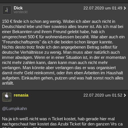
Dick
22.07.2020 um 01:49
versteckt
150 € finde ich schon arg wenig. Wobei ich aber auch nicht in
Deutschland lebe und hier sowieso alles teurer ist. Als ich mal bei
einer Bekannten und ihrem Freund gelebt habe, hab ich
umgerechnet 500 € für wohnen&essen bezahlt. War aber auch ein
"Freundschaftspreis" da ich die beiden schon länger kannte.
Nichts desto trotz finde ich den angegebenen Betrag selbst für
deutsche Verhältnisse zu wenig. Man muss aber natürlich auch
immer abwägen. Wenn er in einer Situation ist, in der er momentan
nicht mehr zahlen kann, dann kann man auch nicht mehr
verlangen. Man könnte aber verlangen das er was organisiert
damit mehr Geld reinkommt, oder ihm eben Arbeiten im Haushalt
aufgeben. Einkaufen gehen, putzen und was halt sonst noch alles
anfällt.
renasia
22.07.2020 um 01:52
@Lumpikahn
Na ja ich weiß nicht was n Ticket kostet, hab gerade hier mal
nachgeschaut hier kostet das Azubi Ticket für den ganzen Vrs ca