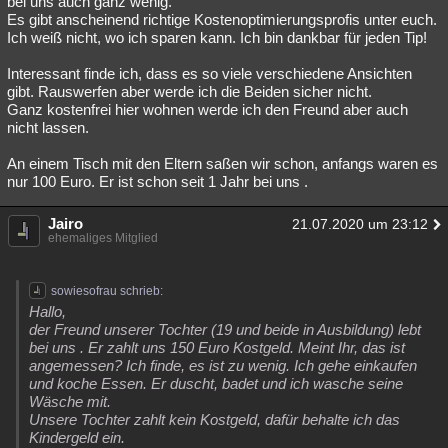
bei uns auch ganz wenig.
Es gibt anscheinend richtige Kostenoptimierungsprofis unter euch.
Besucht
Teilgenommen
Alle
Neue
Geschlossen
Ich weiß nicht, wo ich sparen kann. Ich bin dankbar für jeden Tip!
Lesenswert
Schlüsselwörter
Interessant finde ich, dass es so viele verschiedene Ansichten
gibt. Rauswerfen aber werde ich die Beiden sicher nicht.
Ganz kostenfrei hier wohnen werde ich den Freund aber auch
nicht lassen.
An einem Tisch mit den Eltern saßen wir schon, anfangs waren es
nur 100 Euro. Er ist schon seit 1 Jahr bei uns .
Jairo
21.07.2020 um 23:12
ehemaliges Mitglied
sowiesofrau schrieb:
Hallo,
der Freund unserer Tochter (19 und beide in Ausbildung) lebt
bei uns . Er zahlt uns 150 Euro Kostgeld. Meint Ihr, das ist
angemessen? Ich finde, es ist zu wenig. Ich gehe einkaufen
und koche Essen. Er duscht, badet und ich wasche seine
Wäsche mit.
Unsere Tochter zahlt kein Kostgeld, dafür behalte ich das
Kindergeld ein.