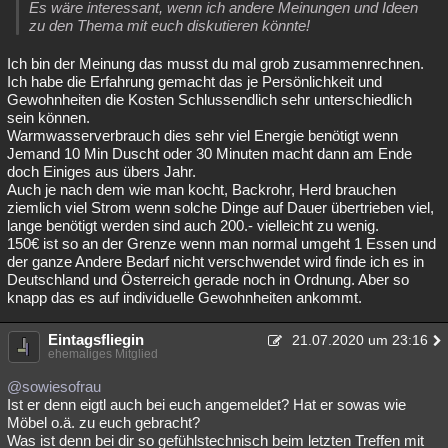
Es wäre interessant, wenn ich andere Meinungen und Ideen
zu den Thema mit euch diskutieren könnte!
Ich bin der Meinung das musst du mal grob zusammenrechnen.
Ich habe die Erfahrung gemacht das je Persönlichkeit und
Gewohnheiten die Kosten Schlussendlich sehr unterschiedlich
sein können.
Warmwasserverbrauch dies sehr viel Energie benötigt wenn
Jemand 10 Min Duscht oder 30 Minuten macht dann am Ende
doch Einiges aus übers Jahr.
Auch je nach dem wie man kocht, Backrohr, Herd brauchen
ziemlich viel Strom wenn solche Dinge auf Dauer übertrieben viel,
lange benötigt werden sind auch 200.- vielleicht zu wenig.
150€ ist so an der Grenze wenn man normal umgeht 1 Essen und
der ganze Andere Bedarf nicht verschwendet wird finde ich es in
Deutschland und Österreich gerade noch in Ordnung. Aber so
knapp das es auf individuelle Gewohnheiten ankommt.
Eintagsfliegin
21.07.2020 um 23:16
ehemaliges Mitglied
@sowiesofrau
Ist er denn eigtl auch bei euch angemeldet? Hat er sowas wie
Möbel o.ä. zu euch gebracht?
Was ist denn bei dir so gefühlstechnisch beim letzten Treffen mit