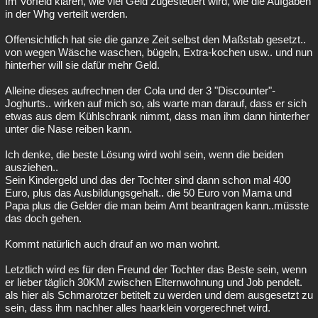
Im Vorfeld klären, wie viel Geld zugesteuert wird, wie die Aufgaben
in der Whg verteilt werden.
Offensichtlich hat sie die ganze Zeit selbst den Maßstab gesetzt..
von wegen Wäsche waschen, bügeln, Extra-kochen usw.. und nun
hinterher will sie dafür mehr Geld.
Alleine dieses aufrechnen der Cola und der 3 "Discounter"-
Joghurts.. wirken auf mich so, als warte man darauf, dass er sich
etwas aus dem Kühlschrank nimmt, dass man ihm dann hinterher
unter die Nase reiben kann.
Ich denke, die beste Lösung wird wohl sein, wenn die beiden
ausziehen..
Sein Kindergeld und das der Tochter sind dann schon mal 400
Euro, plus das Ausbildungsgehalt.. die 50 Euro von Mama und
Papa plus die Gelder die man beim Amt beantragen kann..müsste
das doch gehen.
Kommt natürlich auch drauf an wo man wohnt.
Letztlich wird es für den Freund der Tochter das Beste sein, wenn
er lieber täglich 30KM zwischen Elternwohnung und Job pendelt.
als hier als Schmarotzer betitelt zu werden und dem ausgesetzt zu
sein, dass ihm nachher alles haarklein vorgerechnet wird.