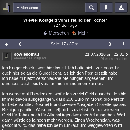
Menschen
Bereiche
Wieviel Kostgeld vom Freund der Tochter
727 Beiträge
Echtzeit
Diskussionen
Blogs
Videos
Statistiken
Menschen
Mehr
Chat
Wiki
Neuigkeiten
2
Seite
17
/ 37
meine Rubriken
sowiesofrau
21.07.2020 um 22:31
Menschen
Wissenschaft
Politik
Mystery
Kriminalfälle
ehemaliges Mitglied
Diskussionsleiter
Spiritualität
Verschwörungen
Technologie
Ufologie
Ich bin geschockt, was hier los ist. Ich hatte nicht vor, dass ihr
euch hier so an die Gurgel geht, als ich den Post erstellt habe.
Ich habe mir jetzt verschiedene Meinungen angesehen und
Natur
Umfragen
Unterhaltung
durchaus auch positives für mich mitnehmen können.
weitere Rubriken
Ich werde mal überdenken, wofür ich zuviel Geld ausgebe. Ich bin
Philosophie
Träume
Orte
Esoterik
Literatur
immer davon ausgegangen, dass 200 Euro im Monat pro Person
für Lebensmittel, Kosmetik und diverse Ausgaben (Toilettenpapier,
Astronomie
Helpdesk
Gruppen
Gaming
Filme
Reinigungsmittel, Waschmittel) nicht zuviel ist. Zumal wir weder
Geld für Tabak noch für Alkohol irgendwelcher Art ausgeben. Weil
Musik
Clash
Verbesserungen
Allmystery
English
damit würde es ja noch mehr werden. Einen Wochenplan, was
gekocht wird, das habe ich beim Einkauf und weggeworfen wird
Übersichten