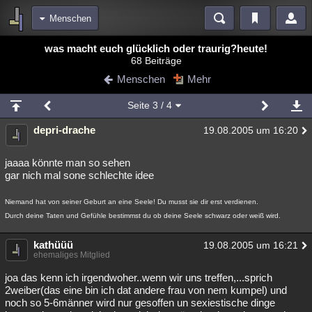
Menschen
Bereiche
was macht euch glücklich oder traurig?heute!
68 Beiträge
Echtzeit
Diskussionen
Blogs
Videos
Statistiken
Menschen
Mehr
Chat
Wiki
Neuigkeiten
2
Seite
3
/ 4
meine Rubriken
depri-drache
19.08.2005 um 16:20
Menschen
Wissenschaft
Politik
Mystery
Kriminalfälle
Spiritualität
Verschwörungen
Technologie
Ufologie
jaaaa könnte man so sehen
gar nich mal sone schlechte idee
Natur
Umfragen
Unterhaltung
Niemand hat von seiner Geburt an eine Seele! Du musst sie dir erst verdienen.
weitere Rubriken
Durch deine Taten und Gefühle bestimmst du ob deine Seele schwarz oder weiß wird.
Philosophie
Träume
Orte
Esoterik
Literatur
kathüüü
19.08.2005 um 16:21
ehemaliges Mitglied
Astronomie
Helpdesk
Gruppen
Gaming
Filme
joa das kenn ich irgendwoher..wenn wir uns treffen,...sprich
Musik
Clash
Verbesserungen
Allmystery
English
2weiber(das eine bin ich dat andere frau von nem kumpel) und
noch so 5-6männer wird nur gesoffen un sexiestische dinge
Übersichten