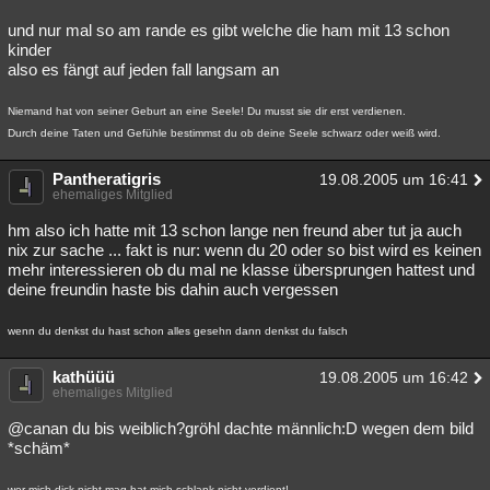
und nur mal so am rande es gibt welche die ham mit 13 schon
kinder
also es fängt auf jeden fall langsam an
Niemand hat von seiner Geburt an eine Seele! Du musst sie dir erst verdienen.
Durch deine Taten und Gefühle bestimmst du ob deine Seele schwarz oder weiß wird.
Pantheratigris
19.08.2005 um 16:41
ehemaliges Mitglied
hm also ich hatte mit 13 schon lange nen freund aber tut ja auch
nix zur sache ... fakt is nur: wenn du 20 oder so bist wird es keinen
mehr interessieren ob du mal ne klasse übersprungen hattest und
deine freundin haste bis dahin auch vergessen
wenn du denkst du hast schon alles gesehn dann denkst du falsch
kathüüü
19.08.2005 um 16:42
ehemaliges Mitglied
@canan du bis weiblich?gröhl dachte männlich:D wegen dem bild
*schäm*
wer mich dick nicht mag hat mich schlank nicht verdient!