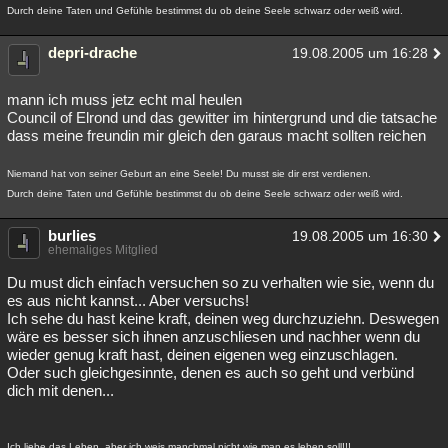
Durch deine Taten und Gefühle bestimmst du ob deine Seele schwarz oder weiß wird.
depri-drache
19.08.2005 um 16:28
mann ich muss jetz echt mal heulen
Council of Elrond und das gewitter im hintergrund und die tatsache
dass meine freundin mir gleich den garaus macht sollten reichen
Niemand hat von seiner Geburt an eine Seele! Du musst sie dir erst verdienen.
Durch deine Taten und Gefühle bestimmst du ob deine Seele schwarz oder weiß wird.
burlies
19.08.2005 um 16:30
ehemaliges Mitglied
Du must dich einfach versuchen so zu verhalten wie sie, wenn du
es aus nicht kannst... Aber versuchs!
Ich sehe du hast keine kraft, deinen weg durchzuziehn. Deswegen
wäre es besser sich ihnen anzuschliesen und nachher wenn du
wieder genug kraft hast, deinen eigenen weg einzuschlagen.
Oder such gleichgesinnte, denen es auch so geht und verbünd
dich mit denen...
Ich liebe das Leben, aber ich weis manchmal nicht wie man es leben soll!!!