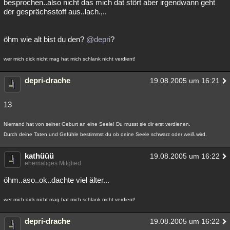
besprochen..also nicht das mich dat stört aber irgendwann geht
der gesprächsstoff aus..lach.,..
Besucht
Teilgenommen
Alle
Neue
Geschlossen
Lesenswert
Schlüsselwörter
öhm wie alt bist du den?
@depri
?
wer mich dick nicht mag hat mich schlank nicht verdient!
depri-drache
19.08.2005 um 16:21
13
Niemand hat von seiner Geburt an eine Seele! Du musst sie dir erst verdienen.
Durch deine Taten und Gefühle bestimmst du ob deine Seele schwarz oder weiß wird.
kathüüü
19.08.2005 um 16:22
ehemaliges Mitglied
öhm..aso..ok..dachte viel älter...
wer mich dick nicht mag hat mich schlank nicht verdient!
depri-drache
19.08.2005 um 16:22