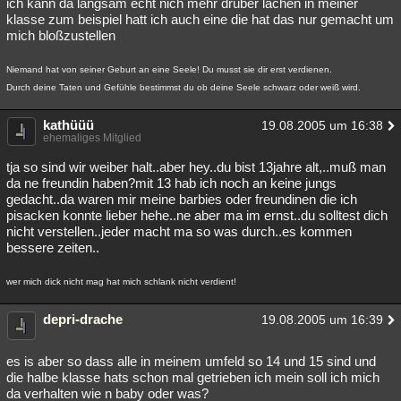
ich kann da langsam echt nich mehr drüber lachen in meiner
klasse zum beispiel hatt ich auch eine die hat das nur gemacht um
mich bloßzustellen
Niemand hat von seiner Geburt an eine Seele! Du musst sie dir erst verdienen.
Durch deine Taten und Gefühle bestimmst du ob deine Seele schwarz oder weiß wird.
kathüüü
19.08.2005 um 16:38
ehemaliges Mitglied
tja so sind wir weiber halt..aber hey..du bist 13jahre alt,..muß man
da ne freundin haben?mit 13 hab ich noch an keine jungs
gedacht..da waren mir meine barbies oder freundinen die ich
pisacken konnte lieber hehe..ne aber ma im ernst..du solltest dich
nicht verstellen..jeder macht ma so was durch..es kommen
bessere zeiten..
wer mich dick nicht mag hat mich schlank nicht verdient!
depri-drache
19.08.2005 um 16:39
es is aber so dass alle in meinem umfeld so 14 und 15 sind und
die halbe klasse hats schon mal getrieben ich mein soll ich mich
da verhalten wie n baby oder was?