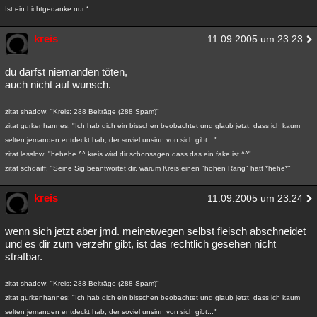
Ist ein Lichtgedanke nur.“
kreis
11.09.2005 um 23:23
du darfst niemanden töten,
auch nicht auf wunsch.
zitat shadow: "Kreis: 288 Beiträge (288 Spam)"
zitat gurkenhannes: "Ich hab dich ein bisschen beobachtet und glaub jetzt, dass ich kaum
selten jemanden entdeckt hab, der soviel unsinn von sich gibt..."
zitat lesslow: "hehehe ^^ kreis wird dir schonsagen,dass das ein fake ist ^^"
zitat schdaiff: "Seine Sig beantwortet dir, warum Kreis einen "hohen Rang" hatt *hehe*"
kreis
11.09.2005 um 23:24
wenn sich jetzt aber jmd. meinetwegen selbst fleisch abschneidet
und es dir zum verzehr gibt, ist das rechtlich gesehen nicht
strafbar.
zitat shadow: "Kreis: 288 Beiträge (288 Spam)"
zitat gurkenhannes: "Ich hab dich ein bisschen beobachtet und glaub jetzt, dass ich kaum
selten jemanden entdeckt hab, der soviel unsinn von sich gibt..."