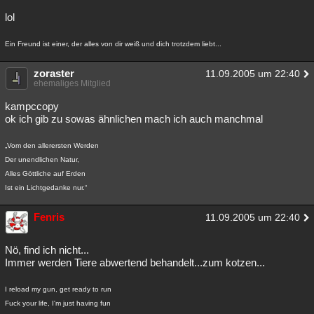
Besucht
Teilgenommen
Alle
Neue
Geschlossen
lol
Lesenswert
Schlüsselwörter
Ein Freund ist einer, der alles von dir weiß und dich trotzdem liebt...
zoraster
11.09.2005 um 22:40
ehemaliges Mitglied
kampccopy
ok ich gib zu sowas ähnlichen mach ich auch manchmal
„Vom den allerersten Werden
Der unendlichen Natur,
Alles Göttliche auf Erden
Ist ein Lichtgedanke nur.“
Fenris
11.09.2005 um 22:40
Nö, find ich nicht...
Immer werden Tiere abwertend behandelt...zum kotzen...
I reload my gun, get ready to run
Fuck your life, I'm just having fun