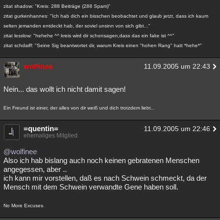
zitat shadow: "Kreis: 288 Beiträge (288 Spam)"
zitat gurkenhannes: "Ich hab dich ein bisschen beobachtet und glaub jetzt, dass ich kaum
selten jemanden entdeckt hab, der soviel unsinn von sich gibt..."
zitat lesslow: "hehehe ^^ kreis wird dir schonsagen,dass das ein fake ist ^^"
zitat schdaiff: "Seine Sig beantwortet dir, warum Kreis einen "hohen Rang" hatt *hehe*"
wolfinee
11.09.2005 um 22:43
Nein... das wollt ich nicht damit sagen!
Ein Freund ist einer, der alles von dir weiß und dich trotzdem liebt...
=quentin=
11.09.2005 um 22:46
ehemaliges Mitglied
@wolfinee
Also ich hab bislang auch noch keinen gebratenen Menschen
angegessen, aber ..
ich kann mir vorstellen, daß es nach Schwein schmeckt, da der
Mensch mit dem Schwein verwandte Gene haben soll.
No More Excuses.