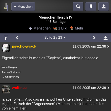
Menschen
Bereiche
Menschenfleisch !?
446 Beiträge
Echtzeit
Diskussionen
Blogs
Videos
Statistiken
Menschen
1 Bild
Mehr
Chat
Wiki
Neuigkeiten
Seite
2
/ 23
meine Rubriken
psycho-wrack
11.09.2005 um 22:38
Menschen
Wissenschaft
Politik
Mystery
Kriminalfälle
Spiritualität
Verschwörungen
Technologie
Ufologie
Eigendlich schreibt man es "Soylent", zumindest laut google.
Natur
Umfragen
Unterhaltung
We all began
And we´ll all end
weitere Rubriken
IN DARKNESS
Philosophie
Träume
Orte
Esoterik
Literatur
wolfinee
11.09.2005 um 22:39
Astronomie
Helpdesk
Gruppen
Gaming
Filme
ja aber bitte.... Also das iss ja wohl en Unterschied!!! Ob man das
Musik
Clash
Verbesserungen
Allmystery
English
eigene Fleisch der "Artgenossen" (Mitmenschen) isst, oder dies
von einem Tier!
Übersichten