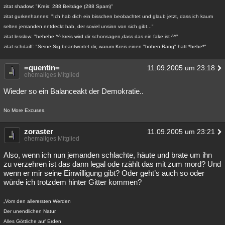
zitat shadow: "Kreis: 288 Beiträge (288 Spam)"
zitat gurkenhannes: "Ich hab dich ein bisschen beobachtet und glaub jetzt, dass ich kaum
selten jemanden entdeckt hab, der soviel unsinn von sich gibt..."
zitat lesslow: "hehehe ^^ kreis wird dir schonsagen,dass das ein fake ist ^^"
zitat schdaiff: "Seine Sig beantwortet dir, warum Kreis einen "hohen Rang" hatt *hehe*"
=quentin=
11.09.2005 um 23:18
ehemaliges Mitglied
Wieder so ein Balanceakt der Demokratie..
No More Excuses.
zoraster
11.09.2005 um 23:21
ehemaliges Mitglied
Also, wenn ich nun jemanden schlachte, häute und brate um ihn
zu verzehren ist das dann legal ode rzählt das mit zum mord? Und
wenn er mir seine Einwilligung gibt? Oder geht’s auch so oder
würde ich trotzdem hinter Gitter kommen?
„Vom den allerersten Werden
Der unendlichen Natur,
Alles Göttliche auf Erden