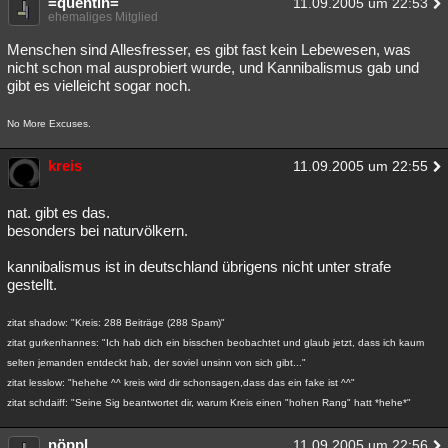
=quentin=
11.09.2005 um 22:53
ehemaliges Mitglied
Menschen sind Allesfresser, es gibt fast kein Lebewesen, was
nicht schon mal ausprobiert wurde, und Kannibalismus gab und
gibt es vielleicht sogar noch.
No More Excuses.
kreis
11.09.2005 um 22:55
nat. gibt es das.
besonders bei naturvölkern.
kannibalismus ist in deutschland übrigens nicht unter strafe
gestellt.
zitat shadow: "Kreis: 288 Beiträge (288 Spam)"
zitat gurkenhannes: "Ich hab dich ein bisschen beobachtet und glaub jetzt, dass ich kaum
selten jemanden entdeckt hab, der soviel unsinn von sich gibt..."
zitat lesslow: "hehehe ^^ kreis wird dir schonsagen,dass das ein fake ist ^^"
zitat schdaiff: "Seine Sig beantwortet dir, warum Kreis einen "hohen Rang" hatt *hehe*"
nöppl
11.09.2005 um 22:56