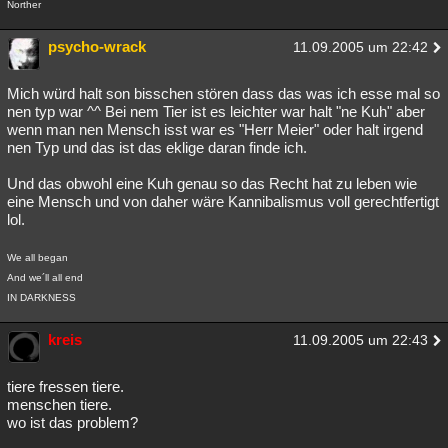
Norther
psycho-wrack
11.09.2005 um 22:42
Mich würd halt son bisschen stören dass das was ich esse mal so
nen typ war ^^ Bei nem Tier ist es leichter war halt "ne Kuh" aber
wenn man nen Mensch isst war es "Herr Meier" oder halt irgend
nen Typ und das ist das eklige daran finde ich.
Und das obwohl eine Kuh genau so das Recht hat zu leben wie
eine Mensch und von daher wäre Kannibalismus voll gerechtfertigt
lol.
We all began
And we´ll all end
IN DARKNESS
kreis
11.09.2005 um 22:43
tiere fressen tiere.
menschen tiere.
wo ist das problem?