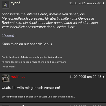
tyché
11.09.2005 um 22:48
Mich würde mal interessieren, wieviele von denen, die
Menschenfleisch zu essen, für abartig halten, mit Genuss in
Rindersteaks hineinbeissen, aber dann hätten wir wieder einen
Vegetarier/Fleischesserstreit der zu nichts führt..
@quentin
Kann mich da nur anschließen;-)
But in this heart of darkness our hope lies lost and torn.
All fame like love is fleeting when there´s no hope anymore
°Hope Vol.II°
wolfinee
11.09.2005 um 22:48
wuah, ich wills mir gar nich vorstellen!
Ein Freund ist einer, der alles von dir weiß und dich trotzdem liebt...