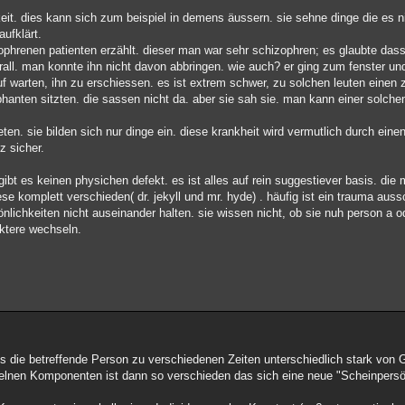
keit. dies kann sich zum beispiel in demens äussern. sie sehne dinge die es n
aufklärt.
ophrenen patienten erzählt. dieser man war sehr schizophren; es glaubte dass
all. man konnte ihn nicht davon abbringen. wie auch? er ging zum fenster und
f warten, ihn zu erschiessen. es ist extrem schwer, zu solchen leuten einen 
phanten sitzten. die sassen nicht da. aber sie sah sie. man kann einer solche
en. sie bilden sich nur dinge ein. diese krankheit wird vermutlich durch eine
z sicher.
gibt es keinen physichen defekt. es ist alles auf rein suggestiever basis. di
se komplett verschieden( dr. jekyll und mr. hyde) . häufig ist ein trauma aus
lichkeiten nicht auseinander halten. sie wissen nicht, ob sie nuh person a o
aktere wechseln.
ss die betreffende Person zu verschiedenen Zeiten unterschiedlich stark von G
inzelnen Komponenten ist dann so verschieden das sich eine neue "Scheinpersön