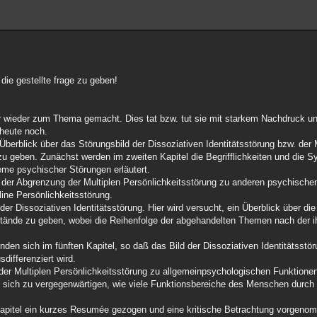
die gestellte frage zu geben!
er wieder zum Thema gemacht. Dies tat bzw. tut sie mit starkem Nachdruck u
 heute noch.
Überblick über das Störungsbild der Dissoziativen Identitätsstörung bzw. der 
 zu geben. Zunächst werden im zweiten Kapitel die Begrifflichkeiten und die
eme psychischer Störungen erläutert.
h der Abgrenzung der Multiplen Persönlichkeitsstörung zu anderen psychisch
ine Persönlichkeitsstörung.
e der Dissoziativen Identitätsstörung. Hier wird versucht, ein Überblick über d
ustände zu geben, wobei die Reihenfolge der abgehandelten Themen nach der
inden sich im fünften Kapitel, so daß das Bild der Dissoziativen Identitätsstö
differenziert wird.
 der Multiplen Persönlichkeitsstörung zu allgemeinpsychologischen Funktion
, sich zu vergegenwärtigen, wie viele Funktionsbereiche des Menschen durch 
Kapitel ein kurzes Resumée gezogen und eine kritische Betrachtung vorgeno