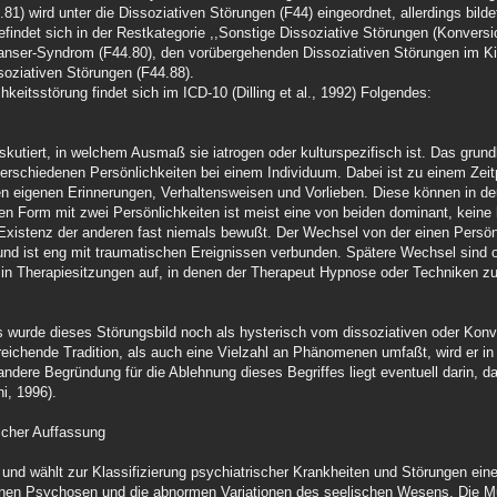
81) wird unter die Dissoziativen Störungen (F44) eingeordnet, allerdings bilde
efindet sich in der Restkategorie ,,Sonstige Dissoziative Störungen (Konvers
 Ganser-Syndrom (F44.80), den vorübergehenden Dissoziativen Störungen im K
soziativen Störungen (F44.88).
keitsstörung findet sich im ICD-10 (Dilling et al., 1992) Folgendes:
diskutiert, in welchem Ausmaß sie iatrogen oder kulturspezifisch ist. Das gru
erschiedenen Persönlichkeiten bei einem Individuum. Dabei ist zu einem Zeitp
ihren eigenen Erinnerungen, Verhaltensweisen und Vorlieben. Diese können in d
ten Form mit zwei Persönlichkeiten ist meist eine von beiden dominant, kein
r Existenz der anderen fast niemals bewußt. Der Wechsel von der einen Persön
 und ist eng mit traumatischen Ereignissen verbunden. Spätere Wechsel sind o
n in Therapiesitzungen auf, in denen der Therapeut Hypnose oder Techniken 
s wurde dieses Störungsbild noch als hysterisch vom dissoziativen oder Konv
treichende Tradition, als auch eine Vielzahl an Phänomenen umfaßt, wird er i
dere Begründung für die Ablehnung dieses Begriffes liegt eventuell darin, daß
i, 1996).
ischer Auffassung
und wählt zur Klassifizierung psychiatrischer Krankheiten und Störungen eine 
enen Psychosen und die abnormen Variationen des seelischen Wesens. Die Mu