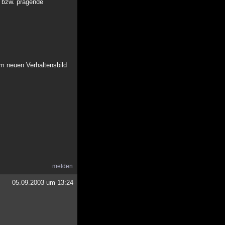
e bzw. prägende
em neuen Verhaltensbild
melden
05.09.2003 um 13:24