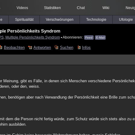
s
Videos
Statistiken
Chat
Wiki
Neuig
le
Spiritualität
Verschwörungen
Technologie
Ufologie
iple Persönlichkeits Syndrom
PS
,
Multiple Persönlichkeits Syndrom
▪ Abonnieren:
Feed
E-Mail
Beobachten
Antworten
Suchen
Infos
er Meinung, gibt es Fälle, in denen sich Menschen verschiedene Persönlichek
deren, oder den, weiss.
en, benötigen aber nach Verwandlung der Persönlichkeit eine Brille zum sch
 mit dem die Person nicht fertig würde, zum Schutz würde sich stets also z
ehirn ausbilden.