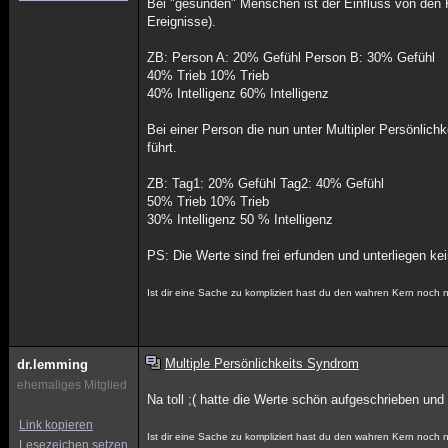
Bei "gesunden" Menschen ist der Einfluss von den
Ereignisse).
ZB: Person A: 20% Gefühl Person B: 30% Gefühl
40% Trieb 10% Trieb
40% Intelligenz 60% Intelligenz
Bei einer Person die nun unter Multipler Persönlich
führt.
ZB: Tag1: 20% Gefühl Tag2: 40% Gefühl
50% Trieb 10% Trieb
30% Intelligenz 50 % Intelligenz
PS: Die Werte sind frei erfunden und unterliegen ke
Ist dir eine Sache zu kompliziert hast du den wahren Kern noch 
Multiple Persönlichkeits Syndrom
dr.lemming
ehemaliges Mitglied
Na toll ;( hatte die Werte schön aufgeschrieben und
Link kopieren
Ist dir eine Sache zu kompliziert hast du den wahren Kern noch 
Lesezeichen setzen