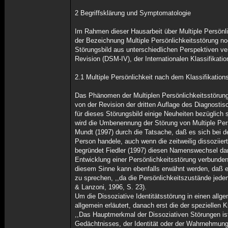
2 Begriffsklärung und Symptomatologie
Im Rahmen dieser Hausarbeit über Multiple Persönlic
der Bezeichnung Multiple Persönlichkeitsstörung noc
Störungsbild aus unterschiedlichen Perspektiven ve
Revision (DSM-IV), der Internationalen Klassifikati
2.1 Multiple Persönlichkeit nach dem Klassifikati
Das Phänomen der Multiplen Persönlichkeitsstörung
von der Revision der dritten Auflage des Diagnost
für dieses Störungsbild einige Neuheiten bezüglich
wird die Umbenennung der Störung von Multiple Pers
Mundt (1997) durch die Tatsache, daß es sich bei 
Person handele, auch wenn die zeitweilig dissoziie
begründet Fiedler (1997) diesen Namenswechsel damit
Entwicklung einer Persönlichkeitsstörung verbunden 
diesem Sinne kann ebenfalls erwähnt werden, daß 
zu sprechen, ,,da die Persönlichkeitszustände jed
& Lanzoni, 1996, S. 23).
Um die Dissoziative Identitätsstörung in einen al
allgemein erläutert, danach erst die der speziellen 
,,Das Hauptmerkmal der Dissoziativen Störungen is
Gedächtnisses, der Identität oder der Wahrnehmung de