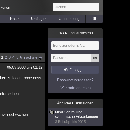
keiten
Natur
Umfragen
Unterhaltung
9
4
3
Nutzer anwesend
1
2
3
4
5
6
nächste
05.09.2003 um 01:12
Einloggen
iten zu legen, ohne dass
Passwort vergessen?
Konto erstellen
arfen sehen.
Ähnliche Diskussionen
Mind Control und
u einem schwachen
synthetische Erkrankungen
3 Beiträge bis 2015