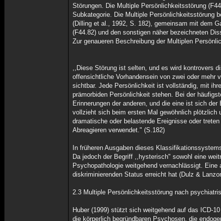
Störungen. Die Multiple Persönlichkeitsstörung (F44.
Subkategorie. Die Multiple Persönlichkeitsstörung b
(Dilling et al., 1992, S. 182), gemeinsam mit dem
(F44.82) und den sonstigen näher bezeichneten Dis
Zur genaueren Beschreibung der Multiplen Persönlich
,,Diese Störung ist selten, und es wird kontrovers 
offensichtliche Vorhandensein von zwei oder mehr v
sichtbar. Jede Persönlichkeit ist vollständig, mit 
prämorbiden Persönlichkeit stehen. Bei der häufigs
Erinnerungen der anderen, und die eine ist sich de
vollzieht sich beim ersten Mal gewöhnlich plötzlich
dramatische oder belastende Ereignisse oder trete
Abreagieren verwendet." (S.182)
In früheren Ausgaben dieses Klassifikationssystem
Da jedoch der Begriff ,,hysterisch" sowohl eine wei
Psychopathologie weitgehend vernachlässigt. Eine an
diskriminierenden Status erreicht hat (Dulz & Lanzon
2.3 Multiple Persönlichkeitsstörung nach psychiatr
Huber (1999) stützt sich weitgehend auf das ICD-10 
die körperlich begründbaren Psychosen, die endog