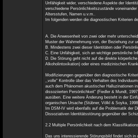
Unfähigkeit wider, verschiedene Aspekte der Identit
verschiedene Persönlichkeitszustände voneinander d
Altersstufen, Namen u.v.m..
Im folgenden werden die diagnostischen Kriterien de
A. Die Anwesenheit von zwei oder mehr unterscheidb
Muster der Wahrnehmung von, der Beziehung zur u
B. Mindestens zwei dieser Identitäten oder Persönl
C. Eine Unfähigkeit, sich an wichtige persönliche I
D. Die Störung geht nicht auf die direkte körperlic
Alkoholintoxikation) oder eines medizinischen Krankh
Modifizierungen gegenüber den diagnostische Kriter
,,volle" Kontrolle über das Verhalten des Individu
auch dem Phänomen akustischer Halluzinationen in 
dissoziierten Persönlichkeit" (Fiedler & Mundt, 19
ausüben. Eine weitere Änderung besteht in der Ein
organischen Ursache (Stübner, Völkl & Soyka, 1998
Im DSM-IV wird ebenfalls auf die Problematik der Di
Dissoziativen Identitätsstörung gegenüber der Schiz
2.2 Multiple Persönlichkeit nach dem Klassifikatio
Das uns interessierende Störungsbild findet sich i