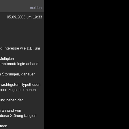
melden
05.09.2003 um 19:33
nd Interesse wie z.B. um
Multiplen
 Symptomatologie anhand
en Störungen, ganauer
ie wichtigsten Hypothesen
 ihnen zugesprochenen
rung neben der
en anhand von
diese Störung tangiert
mmen.