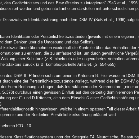
ät, des Gedächtnisses und des Bewußtseins zu integrieren" (Saß et al., 1996 
issoziiert werden und getrennte Einheiten darstellen mit unterschiedlichen p
r Dissoziativen Identitätsstörung nach dem DSM-IV (Saß et al., 1996) aufgeli
aren Identitäten oder Persönlichkeitszuständen (jeweils mit einem eigenen, 
nd dem Denken über die Umgebung und das Selbst).
ichkeitszustände übernehmen wiederholt die Kontrolle über das Verhalten der 
nformationen zu erinnern, die zu umfassend ist, um durch gewöhnliche Vergeßli
he Wirkung einer Substanz (z.B. blackouts oder ungeordnetes Verhalten währen
eitsfaktors zurück (z.B. komplex-partielle Anfälle). (S. 554-555)
ien des DSM-III-R finden sich zum einen in Kriterium B. Hier wurde im DSM-II
ums durch eine der Persönlichkeitszustände vorliegt, während dies im DSM-IV 
der Form Rechnung zu tragen, daß Instruktionen oder Kommentare ,,einer an
97, S.378) durchaus einen gewissen Einfluß auf den derzeitig dominierenden P
führung der C- und D-Kriterien, also dem Einschluß einer Gedächtnisstörung 
).
fferentialdiagnostik hingewiesen, welche in einem späteren Teil dieser Arbeit 
ophrenie und der Borderline Persönlichkeitsstörung erläutert wird.
nsschema ICD - 10
n diesem Klassifikationssystem unter der Kategorie F4: Neurotische, Belastu