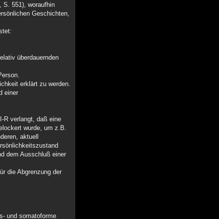
, S. 551), woraufhin
ersönlichen Geschichten,
stet:
relativ überdauernden
Person.
chkeit erklärt zu werden.
d einer
I-R verlangt, daß eine
gelockert wurde, um z.B.
deren, aktuell
ersönlichkeitszustand
und dem Ausschluß einer
für die Abgrenzung der
ngs- und somatoforme