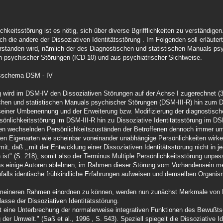
hkeitsstörung ist es nötig, sich über diverse Bgrifflichkeiten zu verständigen
h die andere der Dissoziativen Identitätsstörung . Im Folgenden soll erläuter
rstanden wird, nämlich der des Diagnostischen und statistischen Manuals psy
on psychischer Störungen (ICD-10) und aus psychiatrischer Sichtweise.
onsschema DSM - IV
 wird im DSM-IV den Dissoziativen Störungen auf der Achse I zugerechnet (3
ischen und statistischen Manuals psychischer Störungen (DSM-III-R) hin zum
 seiner Umbenennung und der Erweiterung bzw. Modifizierung der diagnostisch
önlichkeitsstörung im DSM-III-R hin zu Dissoziative Identitätsstörung im DS
den wechselnden Persönlichkeitszuständen der Betroffenen dennoch immer um
rten Eigenarten wie scheinbar voneinander unabhängige Persönlichkeiten wirke
, daß ,,mit der Entwicklung einer Dissoziativen Identitätsstörung nicht in je
ist" (S. 218), somit also der Terminus Multiple Persönlichkeitsstörung unpas
es einige Autoren ablehnen, im Rahmen dieser Störung vom Vorhandensein me
enfalls identische frühkindliche Erfahrungen aufweisen und demselben Organi
lgemeineren Rahmen einordnen zu können, werden nun zunächst Merkmale von 
Klasse der Dissoziativen Identitätsstörung.
t eine Unterbrechung der normalerweise integrativen Funktionen des Bewußts
r Umwelt." (Saß et al., 1996 , S. 543). Speziell spiegelt die Dissoziative Id