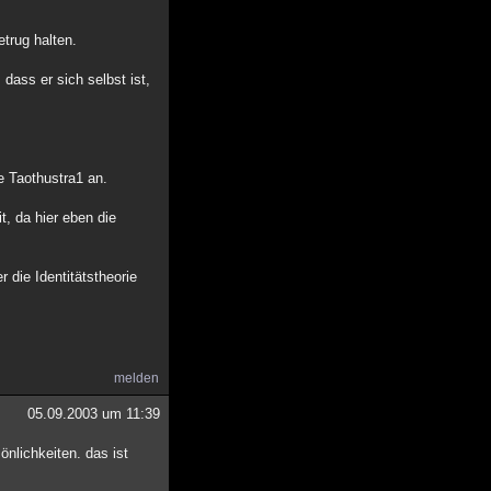
trug halten.
dass er sich selbst ist,
e Taothustra1 an.
t, da hier eben die
 die Identitätstheorie
melden
05.09.2003 um 11:39
önlichkeiten. das ist