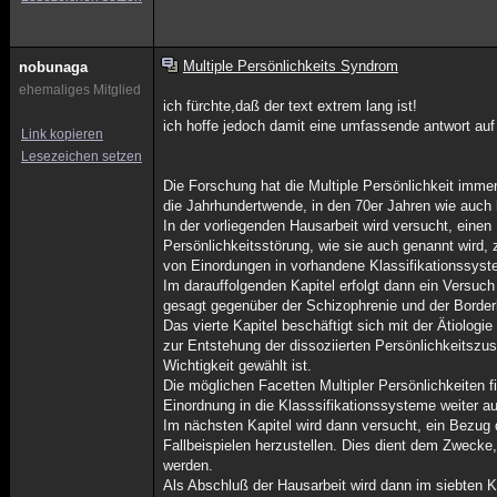
Multiple Persönlichkeits Syndrom
nobunaga
ehemaliges Mitglied
ich fürchte,daß der text extrem lang ist!
ich hoffe jedoch damit eine umfassende antwort auf 
Link kopieren
Lesezeichen setzen
Die Forschung hat die Multiple Persönlichkeit imm
die Jahrhundertwende, in den 70er Jahren wie auch
In der vorliegenden Hausarbeit wird versucht, einen 
Persönlichkeitsstörung, wie sie auch genannt wird,
von Einordungen in vorhandene Klassifikationssyst
Im darauffolgenden Kapitel erfolgt dann ein Versuc
gesagt gegenüber der Schizophrenie und der Borderl
Das vierte Kapitel beschäftigt sich mit der Ätiologi
zur Entstehung der dissoziierten Persönlichkeitsz
Wichtigkeit gewählt ist.
Die möglichen Facetten Multipler Persönlichkeiten f
Einordnung in die Klasssifikationssysteme weiter aus
Im nächsten Kapitel wird dann versucht, ein Bezug
Fallbeispielen herzustellen. Dies dient dem Zwecke
werden.
Als Abschluß der Hausarbeit wird dann im siebten 