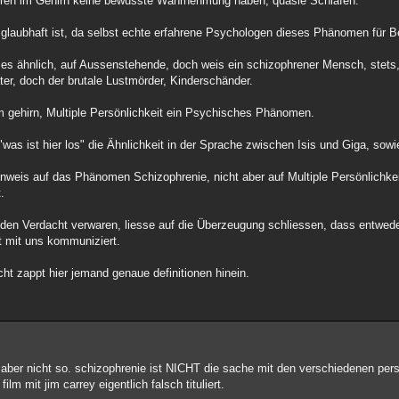
deren im Gehirn keine bewusste Wahrnehmung haben, quasie Schlafen.
 glaubhaft ist, da selbst echte erfahrene Psychologen dieses Phänomen für Be
es ähnlich, auf Aussenstehende, doch weis ein schizophrener Mensch, stets, 
ter, doch der brutale Lustmörder, Kinderschänder.
m gehirn, Multiple Persönlichkeit ein Psychisches Phänomen.
"was ist hier los" die Ähnlichkeit in der Sprache zwischen Isis und Giga, sowi
inweis auf das Phänomen Schizophrenie, nicht aber auf Multiple Persönlichkei
.
 den Verdacht verwaren, liesse auf die Überzeugung schliessen, dass entweder
it mit uns kommuniziert.
ht zappt hier jemand genaue definitionen hinein.
t aber nicht so. schizophrenie ist NICHT die sache mit den verschiedenen pers
film mit jim carrey eigentlich falsch tituliert.