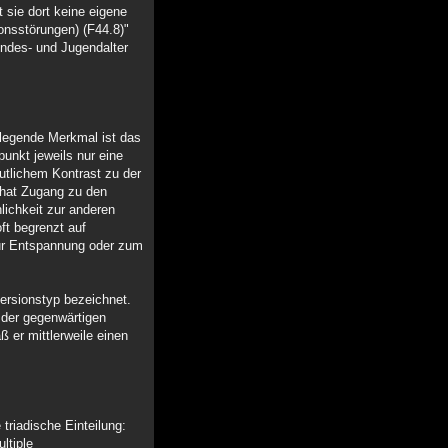
t sie dort keine eigene
ionsstörungen) (F44.8)"
indes- und Jugendalter
ndlegende Merkmal ist das
unkt jeweils nur eine
eutlichem Kontrast zu der
e hat Zugang zu den
lichkeit zur anderen
ft begrenzt auf
zur Entspannung oder zum
ersionstyp bezeichnet.
n der gegenwärtigen
 er mittlerweile einen
triadische Einteilung:
ltiple