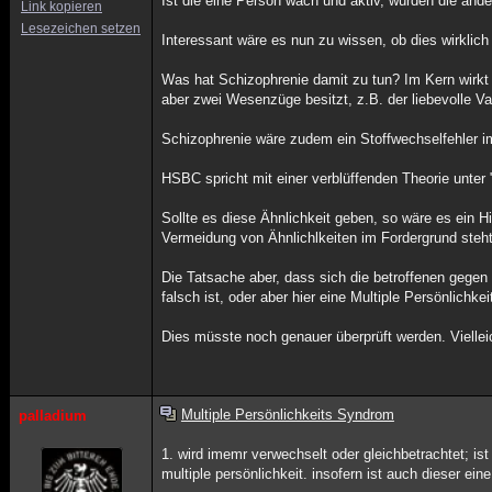
Ist die eine Person wach und aktiv, würden die an
Link kopieren
Lesezeichen setzen
Interessant wäre es nun zu wissen, ob dies wirklich
Was hat Schizophrenie damit zu tun? Im Kern wirkt 
aber zwei Wesenzüge besitzt, z.B. der liebevolle Va
Schizophrenie wäre zudem ein Stoffwechselfehler i
HSBC spricht mit einer verblüffenden Theorie unter 
Sollte es diese Ähnlichkeit geben, so wäre es ein H
Vermeidung von Ähnlichlkeiten im Fordergrund steht
Die Tatsache aber, dass sich die betroffenen gegen
falsch ist, oder aber hier eine Multiple Persönlichke
Dies müsste noch genauer überprüft werden. Vielleic
Multiple Persönlichkeits Syndrom
palladium
1. wird imemr verwechselt oder gleichbetrachtet; is
multiple persönlichkeit. insofern ist auch dieser eine 