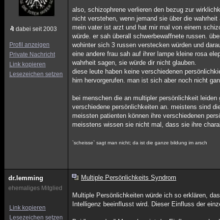
also, schizophrene verlieren den bezug zur wirklich
nicht verstehen, wenn jemand sie über die wahrheit 
mein vater ist arzt und hat mir mal von einem schiz
dabei seit 2003
würde. er sah überall schwerbewaffnete russen. über
Profil anzeigen
wohinter sich 3 russen verstecken würden und darau
eine andere frau sah auf ihrer lampe kleine rosa ele
Private Nachricht
wahrheit sagen, sie würde dir nicht glauben.
Link kopieren
diese leute haben keine verschiedenen persönlichkiet
Lesezeichen setzen
hirn hervorgerufen. man ist sich aber noch nicht gan
bei menschen die an multipler persönlichkeit leiden 
verschiedene persönlichkeiten an. meistens sind die
meissten patienten können ihre verschiedenen persön
meisstens wissen sie nicht mal, dass sie ihre char
`scheisse` sagt man nicht; da ist die ganze bildung im arsch
Multiple Persönlichkeits Syndrom
dr.lemming
ehemaliges Mitglied
Multiple Persönlichkeiten würde ich so erklären, da
Intelligenz beeinflusst wird. Dieser Einfluss der e
Link kopieren
Lesezeichen setzen