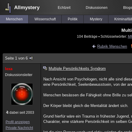
Allmystery
Echtzeit
Diskussionen
Blog
Menschen
Wissenschaft
Politik
Mystery
Kriminalfäl
Mult
104 Beiträge
▪ Schlüsselwörter:
M
Rubrik Menschen
Seite 1 von 6
Multiple Persönlichkeits Syndrom
lexa
Diskussionsleiter
Nach Ansicht von Psychologen, nicht alle sind dies
eine Persönlichkeit, Seelenbewusstsein, von der an
Menschen besässen die Fähigkeit ohne Brille zu seh
Der Körper bleibt gleich die Mentalität ändert sich.
dabei seit 2003
Grund hierfür wäre ein Trauma in frühester Jugend,
Charakter, eine stärkere Persönlichkeit im selben G
Profil anzeigen
Private Nachricht