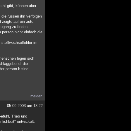
icht gibt, können aber
 die russen ihn verfolgen
 zeigte auf ein auto,
zugang zu finden.
n person nicht einfach die
n stoffwechselfehler im
e menschen legen sich
schlaggebend. die
der person b sind.
melden
05.09.2003 um 13:22
efühl, Trieb und
lichkeit" entwickelt.