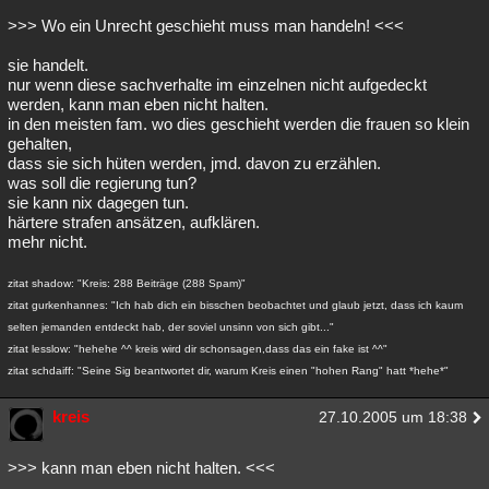
>>> Wo ein Unrecht geschieht muss man handeln! <<<
sie handelt.
nur wenn diese sachverhalte im einzelnen nicht aufgedeckt
werden, kann man eben nicht halten.
in den meisten fam. wo dies geschieht werden die frauen so klein
gehalten,
dass sie sich hüten werden, jmd. davon zu erzählen.
was soll die regierung tun?
sie kann nix dagegen tun.
härtere strafen ansätzen, aufklären.
mehr nicht.
zitat shadow: "Kreis: 288 Beiträge (288 Spam)"
zitat gurkenhannes: "Ich hab dich ein bisschen beobachtet und glaub jetzt, dass ich kaum
selten jemanden entdeckt hab, der soviel unsinn von sich gibt..."
zitat lesslow: "hehehe ^^ kreis wird dir schonsagen,dass das ein fake ist ^^"
zitat schdaiff: "Seine Sig beantwortet dir, warum Kreis einen "hohen Rang" hatt *hehe*"
kreis
27.10.2005 um 18:38
>>> kann man eben nicht halten. <<<