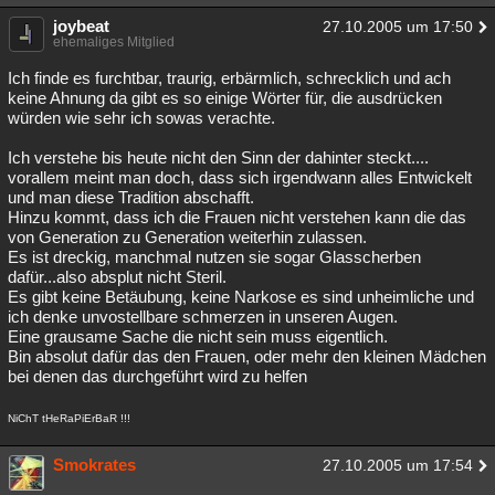
joybeat
27.10.2005 um 17:50
ehemaliges Mitglied
Ich finde es furchtbar, traurig, erbärmlich, schrecklich und ach
keine Ahnung da gibt es so einige Wörter für, die ausdrücken
würden wie sehr ich sowas verachte.
Ich verstehe bis heute nicht den Sinn der dahinter steckt....
vorallem meint man doch, dass sich irgendwann alles Entwickelt
und man diese Tradition abschafft.
Hinzu kommt, dass ich die Frauen nicht verstehen kann die das
von Generation zu Generation weiterhin zulassen.
Es ist dreckig, manchmal nutzen sie sogar Glasscherben
dafür...also absplut nicht Steril.
Es gibt keine Betäubung, keine Narkose es sind unheimliche und
ich denke unvostellbare schmerzen in unseren Augen.
Eine grausame Sache die nicht sein muss eigentlich.
Bin absolut dafür das den Frauen, oder mehr den kleinen Mädchen
bei denen das durchgeführt wird zu helfen
NiChT tHeRaPiErBaR !!!
Smokrates
27.10.2005 um 17:54