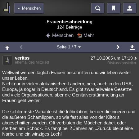
Menschen
Bereiche
Frauenbeschneidung
124 Beiträge
Echtzeit
Diskussionen
Blogs
Videos
Statistiken
Menschen
Mehr
Chat
Wiki
Neuigkeiten
Seite
1
/ 7
meine Rubriken
veritas_
27.10.2005 um 17:19
Menschen
Wissenschaft
Politik
Mystery
Kriminalfälle
ehemaliges Mitglied
Diskussionsleiter
Spiritualität
Verschwörungen
Technologie
Ufologie
Weltweit werden täglich Frauen beschnitten und wir leben weiter
unser Leben.
Nicht nur in vielen afrikanischen Ländern, nein, auch in den USA,
Natur
Umfragen
Unterhaltung
Europa, ja sogar in Deutschland. Es gibt zwar teilweise Gesetze
weitere Rubriken
und viele Organisationen, aber die Genitalverstümmelung an
Frauen geht weiter.
Philosophie
Träume
Orte
Esoterik
Literatur
Die schlimmste Variante ist die Infibulation, bei der die inneren und
Astronomie
Helpdesk
Gruppen
Gaming
Filme
die äußeren Schamlippen, so wie fast alles von der Klitoris
abgeschnitten werden. Oft verbluten die Mädchen dabei, oder
Musik
Clash
Verbesserungen
Allmystery
English
sterben am Schock. Es fängt bei 2 Jahren an...Zurück bleibt eine
Narbe und ein winziges Loch!
Übersichten