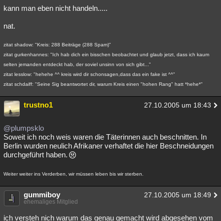
kann man eben nicht handeln.....
nat.
zitat shadow: "Kreis: 288 Beiträge (288 Spam)"
zitat gurkenhannes: "Ich hab dich ein bisschen beobachtet und glaub jetzt, dass ich kaum
selten jemanden entdeckt hab, der soviel unsinn von sich gibt..."
zitat lesslow: "hehehe ^^ kreis wird dir schonsagen,dass das ein fake ist ^^"
zitat schdaiff: "Seine Sig beantwortet dir, warum Kreis einen "hohen Rang" hatt *hehe*"
trustno1
27.10.2005 um 18:43
@plumpsklo
Soweit ich noch weis waren die Täterinnen auch beschnitten. In
Berlin wurden neulich Afrikaner verhaftet die hier Beschneidungen
durchgeführt haben.
Weiter weiter ins Verderben, wir müssen leben bis wir sterben.
gummiboy
27.10.2005 um 18:49
ehemaliges Mitglied
ich versteh nich warum das genau gemacht wird abgesehen vom