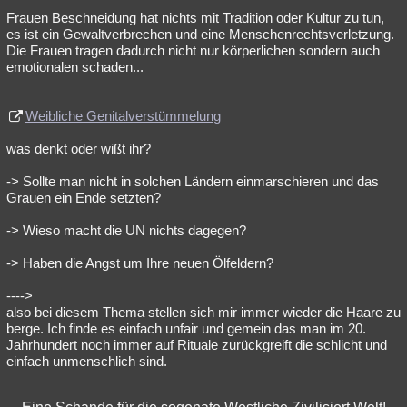
Frauen Beschneidung hat nichts mit Tradition oder Kultur zu tun,
Besucht
Teilgenommen
Alle
Neue
Geschlossen
es ist ein Gewaltverbrechen und eine Menschenrechtsverletzung.
Die Frauen tragen dadurch nicht nur körperlichen sondern auch
Lesenswert
Schlüsselwörter
emotionalen schaden...
Weibliche Genitalverstümmelung
was denkt oder wißt ihr?
-> Sollte man nicht in solchen Ländern einmarschieren und das
Grauen ein Ende setzten?
-> Wieso macht die UN nichts dagegen?
-> Haben die Angst um Ihre neuen Ölfeldern?
---->
also bei diesem Thema stellen sich mir immer wieder die Haare zu
berge. Ich finde es einfach unfair und gemein das man im 20.
Jahrhundert noch immer auf Rituale zurückgreift die schlicht und
einfach unmenschlich sind.