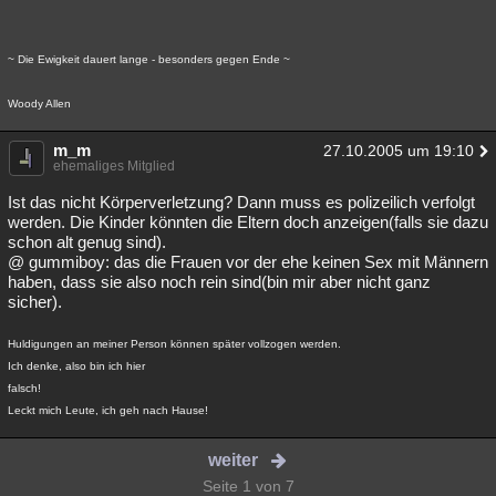
~ Die Ewigkeit dauert lange - besonders gegen Ende ~
Woody Allen
m_m
27.10.2005 um 19:10
ehemaliges Mitglied
Ist das nicht Körperverletzung? Dann muss es polizeilich verfolgt
werden. Die Kinder könnten die Eltern doch anzeigen(falls sie dazu
schon alt genug sind).
@ gummiboy: das die Frauen vor der ehe keinen Sex mit Männern
haben, dass sie also noch rein sind(bin mir aber nicht ganz
sicher).
Huldigungen an meiner Person können später vollzogen werden.
Ich denke, also bin ich hier
falsch!
Leckt mich Leute, ich geh nach Hause!
weiter
Seite 1 von 7