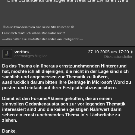
Eine Schande für die sogenate Westliche Zivilisiert Welt!
Aushilfsmoderatoren sind keine Streikbrecher!
Lasst mich rein!!! Ich will ein Moderator sein!!!
----Was halten Sie als Außenstehender von Intelligenz? ----
veritas_
27.10.2005 um 17:20
ehemaliges Mitglied
Diskussionsleiter
Da das Thema ein überaus ernstzunehmenden Hintergrund
hat, möchte ich all diejenigen, die nicht in der Lage sind sich
sachlich und angemessen zur Thematik zu äußern,
ausdrücklich darum bitten ihre Beiträge in Microsoft Word zu
posten und einfach auf ihrer Festplatte abzuspeichern.
Damit ist den ForumsAktiven geholfen, die an einem
sinnvollen Gedankenaustausch zur vorliegenden Thematik
interessiert sind und die keinen geistigen Nährwert darin
sehen ein ernstzunehmendes Thema in´s Lächerliche zu
ziehen.
Danke.