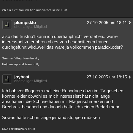
ich bin nicht faul ich hab nur einfach keine Lust
plumpsklo
27.10.2005 um 18:11
ehemaliges Mitglied
also das,trustno1,kann ich überhauptnicht verstehen...wärre
interessant zu erfahren ob es von beschnittenen frauen
durchgeführt wird..weil das wäre ja vollkommen paradox,oder?
See me falling from the sky
Help me up and learn to fly
joybeat
27.10.2005 um 18:15
ehemaliges Mitglied
Ich hab vor längerem mal eine Reportage dazu im TV gesehen,
konnte leider obwohl es mich interessiert hat nicht lange
anschauen, die Schreie haben mir Magenschmerzen und
Brechreiz beschert und danach hatte ich keinen Bedarf mehr.
Sowas hätte schon lange jemand stoppen müssen
NiChT tHeRaPiErBaR !!!