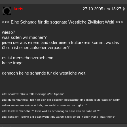
kreis
27.10.2005 um 18:27
>>> Eine Schande für die sogenate Westliche Zivilisiert Welt! <<<
wieso?
was sollen wir machen?
jeden der aus einem land oder einem kulturkreis kommt wo das
üblich ist einen aufseher verpassen?
es ist menschenverachtend.
keine frage.
dennoch keine schande für die westliche welt.
zitat shadow: "Kreis: 288 Beiträge (288 Spam)"
zitat gurkenhannes: "Ich hab dich ein bisschen beobachtet und glaub jetzt, dass ich kaum
selten jemanden entdeckt hab, der soviel unsinn von sich gibt..."
zitat lesslow: "hehehe ^^ kreis wird dir schonsagen,dass das ein fake ist ^^"
zitat schdaiff: "Seine Sig beantwortet dir, warum Kreis einen "hohen Rang" hatt *hehe*"