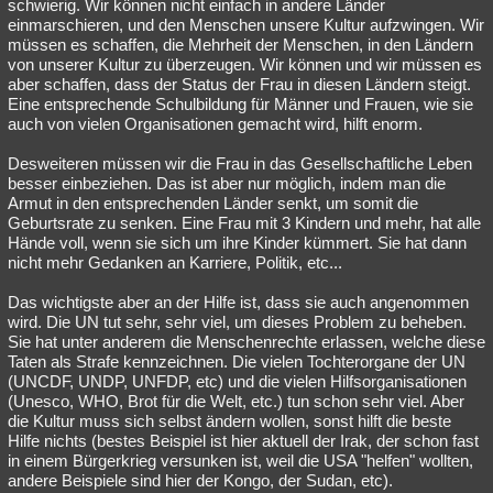
schwierig. Wir können nicht einfach in andere Länder
einmarschieren, und den Menschen unsere Kultur aufzwingen. Wir
müssen es schaffen, die Mehrheit der Menschen, in den Ländern
von unserer Kultur zu überzeugen. Wir können und wir müssen es
aber schaffen, dass der Status der Frau in diesen Ländern steigt.
Eine entsprechende Schulbildung für Männer und Frauen, wie sie
auch von vielen Organisationen gemacht wird, hilft enorm.
Desweiteren müssen wir die Frau in das Gesellschaftliche Leben
besser einbeziehen. Das ist aber nur möglich, indem man die
Armut in den entsprechenden Länder senkt, um somit die
Geburtsrate zu senken. Eine Frau mit 3 Kindern und mehr, hat alle
Hände voll, wenn sie sich um ihre Kinder kümmert. Sie hat dann
nicht mehr Gedanken an Karriere, Politik, etc...
Das wichtigste aber an der Hilfe ist, dass sie auch angenommen
wird. Die UN tut sehr, sehr viel, um dieses Problem zu beheben.
Sie hat unter anderem die Menschenrechte erlassen, welche diese
Taten als Strafe kennzeichnen. Die vielen Tochterorgane der UN
(UNCDF, UNDP, UNFDP, etc) und die vielen Hilfsorganisationen
(Unesco, WHO, Brot für die Welt, etc.) tun schon sehr viel. Aber
die Kultur muss sich selbst ändern wollen, sonst hilft die beste
Hilfe nichts (bestes Beispiel ist hier aktuell der Irak, der schon fast
in einem Bürgerkrieg versunken ist, weil die USA "helfen" wollten,
andere Beispiele sind hier der Kongo, der Sudan, etc).