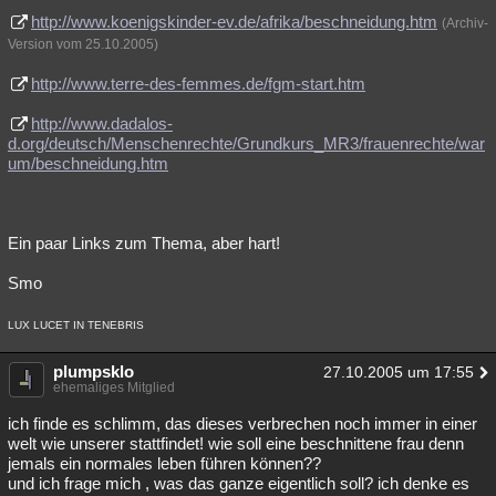
http://www.koenigskinder-ev.de/afrika/beschneidung.htm
(Archiv-
Version vom 25.10.2005)
http://www.terre-des-femmes.de/fgm-start.htm
http://www.dadalos-
d.org/deutsch/Menschenrechte/Grundkurs_MR3/frauenrechte/war
um/beschneidung.htm
Ein paar Links zum Thema, aber hart!
Smo
LUX LUCET IN TENEBRIS
plumpsklo
27.10.2005 um 17:55
ehemaliges Mitglied
ich finde es schlimm, das dieses verbrechen noch immer in einer
welt wie unserer stattfindet! wie soll eine beschnittene frau denn
jemals ein normales leben führen können??
und ich frage mich , was das ganze eigentlich soll? ich denke es