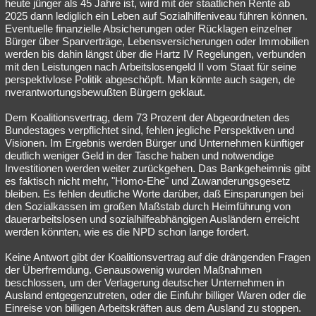
heute jünger als 45 Jahre ist, wird mit der staatlichen Rente ab
2025 dann lediglich ein Leben auf Sozialhilfeniveau führen können.
Eventuelle finanzielle Absicherungen oder Rücklagen einzelner
Bürger über Sparverträge, Lebensversicherungen oder Immobilien
werden bis dahin längst über die Hartz IV Regelungen, verbunden
mit den Leistungen nach Arbeitslosengeld II vom Staat für seine
perspektivlose Politik abgeschöpft. Man könnte auch sagen, de
nverantwortungsbewußten Bürgern geklaut.
Dem Koalitionsvertrag, dem 73 Prozent der Abgeordneten des
Bundestages verpflichtet sind, fehlen jegliche Perspektiven und
Visionen. Im Ergebnis werden Bürger und Unternehmen künftiger
deutlich weniger Geld in der Tasche haben und notwendige
Investitionen werden weiter zurückgehen. Das Bankgeheimnis gibt
es faktisch nicht mehr, "Homo-Ehe" und Zuwanderungsgesetz
bleiben. Es fehlen deutliche Worte darüber, daß Einsparungen bei
den Sozialkassen im großen Maßstab durch Heimführung von
dauerarbeitslosen und sozialhilfeabhängigen Ausländern erreicht
werden könnten, wie es die NPD schon lange fordert.
Keine Antwort gibt der Koalitionsvertrag auf die drängenden Fragen
der Überfremdung. Genausowenig wurden Maßnahmen
beschlossen, um der Verlagerung deutscher Unternehmen in
Ausland entgegenzutreten, oder die Einfuhr billiger Waren oder die
Einreise von billigen Arbeitskräften aus dem Ausland zu stoppen.