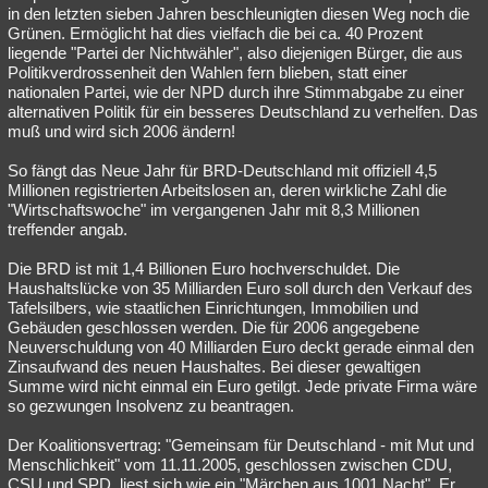
in den letzten sieben Jahren beschleunigten diesen Weg noch die
Grünen. Ermöglicht hat dies vielfach die bei ca. 40 Prozent
liegende "Partei der Nichtwähler", also diejenigen Bürger, die aus
Politikverdrossenheit den Wahlen fern blieben, statt einer
nationalen Partei, wie der NPD durch ihre Stimmabgabe zu einer
alternativen Politik für ein besseres Deutschland zu verhelfen. Das
muß und wird sich 2006 ändern!
So fängt das Neue Jahr für BRD-Deutschland mit offiziell 4,5
Millionen registrierten Arbeitslosen an, deren wirkliche Zahl die
"Wirtschaftswoche" im vergangenen Jahr mit 8,3 Millionen
treffender angab.
Die BRD ist mit 1,4 Billionen Euro hochverschuldet. Die
Haushaltslücke von 35 Milliarden Euro soll durch den Verkauf des
Tafelsilbers, wie staatlichen Einrichtungen, Immobilien und
Gebäuden geschlossen werden. Die für 2006 angegebene
Neuverschuldung von 40 Milliarden Euro deckt gerade einmal den
Zinsaufwand des neuen Haushaltes. Bei dieser gewaltigen
Summe wird nicht einmal ein Euro getilgt. Jede private Firma wäre
so gezwungen Insolvenz zu beantragen.
Der Koalitionsvertrag: "Gemeinsam für Deutschland - mit Mut und
Menschlichkeit" vom 11.11.2005, geschlossen zwischen CDU,
CSU und SPD, liest sich wie ein "Märchen aus 1001 Nacht". Er