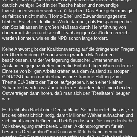
deutlich weniger Geld in der Tasche haben und notwendige
Investitionen werden weiter zurückgehen. Das Bankgeheimnis gibt
es faktisch nicht mehr, "Homo-Ehe" und Zuwanderungsgesetz
bleiben. Es fehlen deutliche Worte darüber, daß Einsparungen bei
den Sozialkassen im großen Maßstab durch Heimführung von
dauerarbeitslosen und sozialhilfeabhängigen Ausländern erreicht
werden könnten, wie es die NPD schon lange fordert.
Keine Antwort gibt der Koalitionsvertrag auf die drängenden Fragen
der Überfremdung. Genausowenig wurden Maßnahmen
beschlossen, um der Verlagerung deutscher Unternehmen in
Ausland entgegenzutreten, oder die Einfuhr billiger Waren oder die
Einreise von billigen Arbeitskräften aus dem Ausland zu stoppen.
CDU/CSU haben darüberhinaus ihre stramme Haltung zum
Thema EU-Beitritt der Türkei aufgegeben. Nach einer kleinen
Schamfrist werden wir ähnlich dem Einknicken der Union bei den
Ostverträgen dann hören, daß man sich den "Realitäten" beugen
wird.
Es bleibt also Nacht über Deutschland! So bedauerlich dies ist, so
ist dies offensichtlich nötig, damit Millionen Wähler aufwachen und
sich nicht länger belügen und betrügen lassen. Die junge deutsche
Volksbewegung steht bereit. Unser "Aktionsprogramm für ein
besseres Deutschland" muß nun verstärkt bekannt gemacht