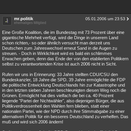
mr.politik
05.01.2006 um 23:53
ehemaliges Mitglied
Eine Große Koalition, die im Bundestag mit 73 Prozent über eine
gigantische Mehrheit verfügt, wird die Dinge in unserem Land
schon richten,- so oder ähnlich versucht man derzeit uns
Deutschen zum Jahreswechsel erneut Sand in die Augen zu
streuen. - Doch in Wirklichkeit wird es bald ein schlimmes
Erwachen geben, denn das Ende der von den etablierten Politikern
selbst zu verantwortenden Krise ist auch 2006 nicht in Sicht.
Rufen wir uns in Erinnerung: 33 Jahre stellten CDU/CSU den
Bundeskanzler, 18 Jahre die SPD. 39 Jahre ermöglichte die FDP
die politische Entwicklung Deutschlands hin zur Katastrophe und
in den letzten sieben Jahren beschleunigten diesen Weg noch die
Grünen. Ermöglicht hat dies vielfach die bei ca. 40 Prozent
liegende "Partei der Nichtwähler", also diejenigen Bürger, die aus
Politikverdrossenheit den Wahlen fern blieben, statt einer
nationalen Partei, wie der NPD durch ihre Stimmabgabe zu einer
alternativen Politik für ein besseres Deutschland zu verhelfen. Das
muß und wird sich 2006 ändern!