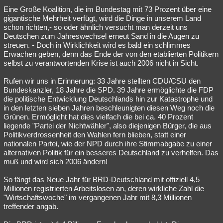
Eine Große Koalition, die im Bundestag mit 73 Prozent über eine
gigantische Mehrheit verfügt, wird die Dinge in unserem Land
schon richten,- so oder ähnlich versucht man derzeit uns
Deutschen zum Jahreswechsel erneut Sand in die Augen zu
streuen. - Doch in Wirklichkeit wird es bald ein schlimmes
Erwachen geben, denn das Ende der von den etablierten Politikern
selbst zu verantwortenden Krise ist auch 2006 nicht in Sicht.
Rufen wir uns in Erinnerung: 33 Jahre stellten CDU/CSU den
Bundeskanzler, 18 Jahre die SPD. 39 Jahre ermöglichte die FDP
die politische Entwicklung Deutschlands hin zur Katastrophe und
in den letzten sieben Jahren beschleunigten diesen Weg noch die
Grünen. Ermöglicht hat dies vielfach die bei ca. 40 Prozent
liegende "Partei der Nichtwähler", also diejenigen Bürger, die aus
Politikverdrossenheit den Wahlen fern blieben, statt einer
nationalen Partei, wie der NPD durch ihre Stimmabgabe zu einer
alternativen Politik für ein besseres Deutschland zu verhelfen. Das
muß und wird sich 2006 ändern!
So fängt das Neue Jahr für BRD-Deutschland mit offiziell 4,5
Millionen registrierten Arbeitslosen an, deren wirkliche Zahl die
"Wirtschaftswoche" im vergangenen Jahr mit 8,3 Millionen
treffender angab.