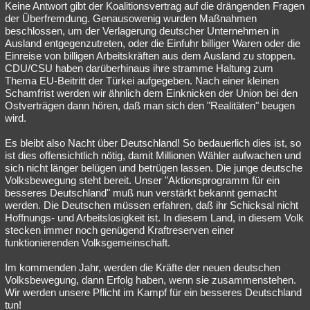
Keine Antwort gibt der Koalitionsvertrag auf die drängenden Fragen
der Überfremdung. Genausowenig wurden Maßnahmen
beschlossen, um der Verlagerung deutscher Unternehmen in
Ausland entgegenzutreten, oder die Einfuhr billiger Waren oder die
Einreise von billigen Arbeitskräften aus dem Ausland zu stoppen.
CDU/CSU haben darüberhinaus ihre stramme Haltung zum
Thema EU-Beitritt der Türkei aufgegeben. Nach einer kleinen
Schamfrist werden wir ähnlich dem Einknicken der Union bei den
Ostverträgen dann hören, daß man sich den "Realitäten" beugen
wird.
Es bleibt also Nacht über Deutschland! So bedauerlich dies ist, so
ist dies offensichtlich nötig, damit Millionen Wähler aufwachen und
sich nicht länger belügen und betrügen lassen. Die junge deutsche
Volksbewegung steht bereit. Unser "Aktionsprogramm für ein
besseres Deutschland" muß nun verstärkt bekannt gemacht
werden. Die Deutschen müssen erfahren, daß ihr Schicksal nicht
Hoffnungs- und Arbeitslosigkeit ist. In diesem Land, in diesem Volk
stecken immer noch genügend Kraftreserven einer
funktionierenden Volksgemeinschaft.
Im kommenden Jahr, werden die Kräfte der neuen deutschen
Volksbewegung, dann Erfolg haben, wenn sie zusammenstehen.
Wir werden unsere Pflicht im Kampf für ein besseres Deutschland
tun!