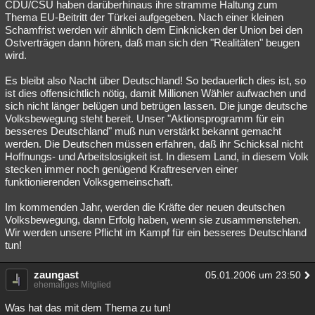
CDU/CSU haben darüberhinaus ihre stramme Haltung zum
Thema EU-Beitritt der Türkei aufgegeben. Nach einer kleinen
Schamfrist werden wir ähnlich dem Einknicken der Union bei den
Ostverträgen dann hören, daß man sich den "Realitäten" beugen
wird.
Es bleibt also Nacht über Deutschland! So bedauerlich dies ist, so
ist dies offensichtlich nötig, damit Millionen Wähler aufwachen und
sich nicht länger belügen und betrügen lassen. Die junge deutsche
Volksbewegung steht bereit. Unser "Aktionsprogramm für ein
besseres Deutschland" muß nun verstärkt bekannt gemacht
werden. Die Deutschen müssen erfahren, daß ihr Schicksal nicht
Hoffnungs- und Arbeitslosigkeit ist. In diesem Land, in diesem Volk
stecken immer noch genügend Kraftreserven einer
funktionierenden Volksgemeinschaft.
Im kommenden Jahr, werden die Kräfte der neuen deutschen
Volksbewegung, dann Erfolg haben, wenn sie zusammenstehen.
Wir werden unsere Pflicht im Kampf für ein besseres Deutschland
tun!
zaungast
05.01.2006 um 23:50
ehemaliges Mitglied
Was hat das mit dem Thema zu tun!