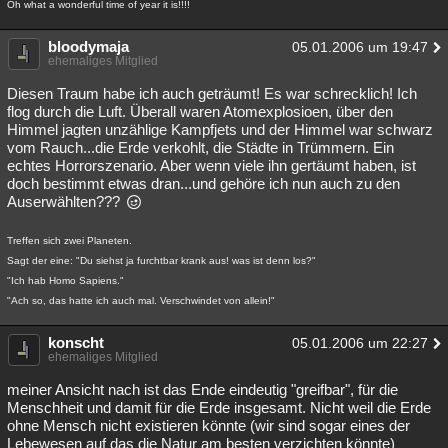
Oh what a wonderful time of year it is!!!!
Besucht
Teilgenommen
Alle
Neue
Geschlossen
bloodymaja
05.01.2006 um 19:47
Lesenswert
Schlüsselwörter
ehemaliges Mitglied
Diesen Traum habe ich auch geträumt! Es war schrecklich! Ich
flog durch die Luft. Überall waren Atomexplosioen, über den
Himmel jagten unzählige Kampfjets und der Himmel war schwarz
vom Rauch...die Erde verkohlt, die Städte in Trümmern. Ein
echtes Horrorszenario. Aber wenn viele ihn gertäumt haben, ist
doch bestimmt etwas dran...und gehöre ich nun auch zu den
Auserwählten???
Treffen sich zwei Planeten.
Sagt der eine: "Du siehst ja furchtbar krank aus! was ist denn los?"
"Ich hab Homo Sapiens."
"Ach so, das hatte ich auch mal. Verschwindet von allein!"
konscht
05.01.2006 um 22:27
ehemaliges Mitglied
meiner Ansicht nach ist das Ende eindeutig "greifbar", für die
Menschheit und damit für die Erde insgesamt. Nicht weil die Erde
ohne Mensch nicht existieren könnte (wir sind sogar eines der
Lebewesen auf das die Natur am besten verzichten könnte)