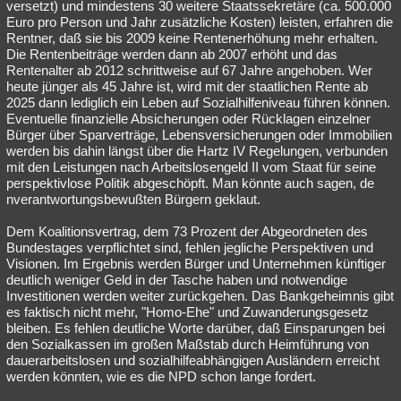
versetzt) und mindestens 30 weitere Staatssekretäre (ca. 500.000
Euro pro Person und Jahr zusätzliche Kosten) leisten, erfahren die
Rentner, daß sie bis 2009 keine Rentenerhöhung mehr erhalten.
Die Rentenbeiträge werden dann ab 2007 erhöht und das
Rentenalter ab 2012 schrittweise auf 67 Jahre angehoben. Wer
heute jünger als 45 Jahre ist, wird mit der staatlichen Rente ab
2025 dann lediglich ein Leben auf Sozialhilfeniveau führen können.
Eventuelle finanzielle Absicherungen oder Rücklagen einzelner
Bürger über Sparverträge, Lebensversicherungen oder Immobilien
werden bis dahin längst über die Hartz IV Regelungen, verbunden
mit den Leistungen nach Arbeitslosengeld II vom Staat für seine
perspektivlose Politik abgeschöpft. Man könnte auch sagen, de
nverantwortungsbewußten Bürgern geklaut.
Dem Koalitionsvertrag, dem 73 Prozent der Abgeordneten des
Bundestages verpflichtet sind, fehlen jegliche Perspektiven und
Visionen. Im Ergebnis werden Bürger und Unternehmen künftiger
deutlich weniger Geld in der Tasche haben und notwendige
Investitionen werden weiter zurückgehen. Das Bankgeheimnis gibt
es faktisch nicht mehr, "Homo-Ehe" und Zuwanderungsgesetz
bleiben. Es fehlen deutliche Worte darüber, daß Einsparungen bei
den Sozialkassen im großen Maßstab durch Heimführung von
dauerarbeitslosen und sozialhilfeabhängigen Ausländern erreicht
werden könnten, wie es die NPD schon lange fordert.