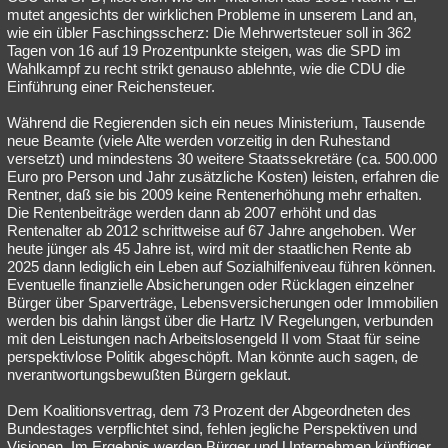
mutet angesichts der wirklichen Probleme in unserem Land an,
wie ein übler Faschingsscherz: Die Mehrwertsteuer soll in 362
Tagen von 16 auf 19 Prozentpunkte steigen, was die SPD im
Wahlkampf zu recht strikt genauso ablehnte, wie die CDU die
Einführung einer Reichensteuer.
Während die Regierenden sich ein neues Ministerium, Tausende
neue Beamte (viele Alte werden vorzeitig in den Ruhestand
versetzt) und mindestens 30 weitere Staatssekretäre (ca. 500.000
Euro pro Person und Jahr zusätzliche Kosten) leisten, erfahren die
Rentner, daß sie bis 2009 keine Rentenerhöhung mehr erhalten.
Die Rentenbeiträge werden dann ab 2007 erhöht und das
Rentenalter ab 2012 schrittweise auf 67 Jahre angehoben. Wer
heute jünger als 45 Jahre ist, wird mit der staatlichen Rente ab
2025 dann lediglich ein Leben auf Sozialhilfeniveau führen können.
Eventuelle finanzielle Absicherungen oder Rücklagen einzelner
Bürger über Sparverträge, Lebensversicherungen oder Immobilien
werden bis dahin längst über die Hartz IV Regelungen, verbunden
mit den Leistungen nach Arbeitslosengeld II vom Staat für seine
perspektivlose Politik abgeschöpft. Man könnte auch sagen, de
nverantwortungsbewußten Bürgern geklaut.
Dem Koalitionsvertrag, dem 73 Prozent der Abgeordneten des
Bundestages verpflichtet sind, fehlen jegliche Perspektiven und
Visionen. Im Ergebnis werden Bürger und Unternehmen künftiger