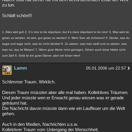
zu tun.
Schlaft schön!!!
1. Alles wird gut! 2. It´s nice to be important, but it´s more important to be nice! 3. Was wert ist,
getan zu werden, ist wert, gut getan zu werden! 4. Mehr Sein als Scheinen! 5. Denke, was du
sagst und sage nicht, was du nicht denkst! 6. Zu wissen, was man weiß und zu wissen, was
man tut, das ist Wissen! 7. Wenn gute Worte nicht genügen, führen auch böse Hiebe nicht
zum Ziel! 8. Geld ist ein guter Diener, aber ein böser Herr!
Lamm
05.01.2006 um 22:57
Schlimmer Traum. Wirklich.
Diesen Traum müssten aber alle mal haben. Kollektives Träumen.
Und jeder müsste wen er Erwacht genau wissen was er gerade
geträumt hat.
Die Nachricht davon müsste dann wie ein Lauffeuer um die Welt
gehen.
Auch in den Medien, Nachrichten u.s.w.
Kollektiver Traum vom Untergang der Menschheit.