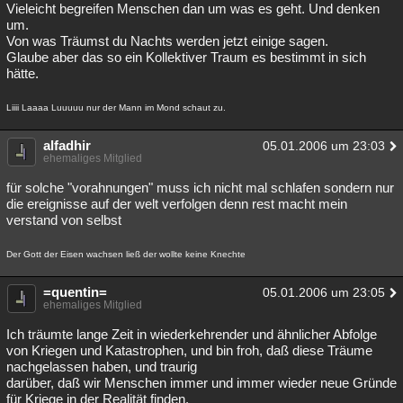
Vieleicht begreifen Menschen dan um was es geht. Und denken
um.
Von was Träumst du Nachts werden jetzt einige sagen.
Glaube aber das so ein Kollektiver Traum es bestimmt in sich
hätte.
Liiii Laaaa Luuuuu nur der Mann im Mond schaut zu.
alfadhir
05.01.2006 um 23:03
ehemaliges Mitglied
für solche "vorahnungen" muss ich nicht mal schlafen sondern nur
die ereignisse auf der welt verfolgen denn rest macht mein
verstand von selbst
Der Gott der Eisen wachsen ließ der wollte keine Knechte
=quentin=
05.01.2006 um 23:05
ehemaliges Mitglied
Ich träumte lange Zeit in wiederkehrender und ähnlicher Abfolge
von Kriegen und Katastrophen, und bin froh, daß diese Träume
nachgelassen haben, und traurig
darüber, daß wir Menschen immer und immer wieder neue Gründe
für Kriege in der Realität finden.