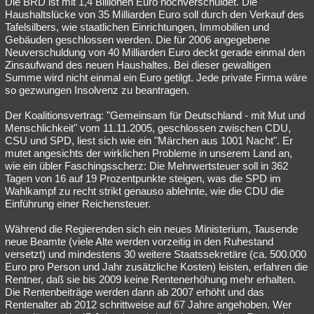
Die BRD ist mit 1,4 Billionen Euro hochverschuldet. Die
Haushaltslücke von 35 Milliarden Euro soll durch den Verkauf des
Tafelsilbers, wie staatlichen Einrichtungen, Immobilien und
Gebäuden geschlossen werden. Die für 2006 angegebene
Neuverschuldung von 40 Milliarden Euro deckt gerade einmal den
Zinsaufwand des neuen Haushaltes. Bei dieser gewaltigen
Summe wird nicht einmal ein Euro getilgt. Jede private Firma wäre
so gezwungen Insolvenz zu beantragen.
Der Koalitionsvertrag: "Gemeinsam für Deutschland - mit Mut und
Menschlichkeit" vom 11.11.2005, geschlossen zwischen CDU,
CSU und SPD, liest sich wie ein "Märchen aus 1001 Nacht". Er
mutet angesichts der wirklichen Probleme in unserem Land an,
wie ein übler Faschingsscherz: Die Mehrwertsteuer soll in 362
Tagen von 16 auf 19 Prozentpunkte steigen, was die SPD im
Wahlkampf zu recht strikt genauso ablehnte, wie die CDU die
Einführung einer Reichensteuer.
Während die Regierenden sich ein neues Ministerium, Tausende
neue Beamte (viele Alte werden vorzeitig in den Ruhestand
versetzt) und mindestens 30 weitere Staatssekretäre (ca. 500.000
Euro pro Person und Jahr zusätzliche Kosten) leisten, erfahren die
Rentner, daß sie bis 2009 keine Rentenerhöhung mehr erhalten.
Die Rentenbeiträge werden dann ab 2007 erhöht und das
Rentenalter ab 2012 schrittweise auf 67 Jahre angehoben. Wer