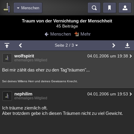
Menschen
Bereiche
Traum von der Vernichtung der Menschheit
45 Beiträge
Echtzeit
Diskussionen
Blogs
Videos
Statistiken
Menschen
Mehr
Chat
Wiki
Neuigkeiten
Seite
2
/ 3
meine Rubriken
wolfspirit
04.01.2006 um 19:38
Menschen
Wissenschaft
Politik
Mystery
Kriminalfälle
ehemaliges Mitglied
Spiritualität
Verschwörungen
Technologie
Ufologie
Bei mir zählt das eher zu den Tag"träumen"...
Natur
Umfragen
Unterhaltung
Sei deines Willens Herr und deines Gewissens Knecht.
weitere Rubriken
nephilim
04.01.2006 um 19:53
ehemaliges Mitglied
Philosophie
Träume
Orte
Esoterik
Literatur
Ich träume ziemlich oft.
Astronomie
Helpdesk
Gruppen
Gaming
Filme
Aber trotzdem gebe ich diesen Träumen nicht zu viel Gewicht.
Musik
Clash
Verbesserungen
Allmystery
English
Übersichten