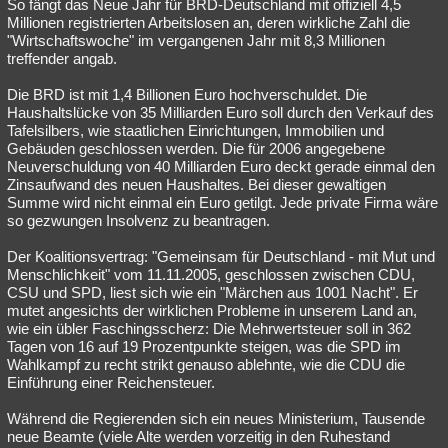
So fängt das Neue Jahr für BRD-Deutschland mit offiziell 4,5
Millionen registrierten Arbeitslosen an, deren wirkliche Zahl die
"Wirtschaftswoche" im vergangenen Jahr mit 8,3 Millionen
treffender angab.
Die BRD ist mit 1,4 Billionen Euro hochverschuldet. Die
Haushaltslücke von 35 Milliarden Euro soll durch den Verkauf des
Tafelsilbers, wie staatlichen Einrichtungen, Immobilien und
Gebäuden geschlossen werden. Die für 2006 angegebene
Neuverschuldung von 40 Milliarden Euro deckt gerade einmal den
Zinsaufwand des neuen Haushaltes. Bei dieser gewaltigen
Summe wird nicht einmal ein Euro getilgt. Jede private Firma wäre
so gezwungen Insolvenz zu beantragen.
Der Koalitionsvertrag: "Gemeinsam für Deutschland - mit Mut und
Menschlichkeit" vom 11.11.2005, geschlossen zwischen CDU,
CSU und SPD, liest sich wie ein "Märchen aus 1001 Nacht". Er
mutet angesichts der wirklichen Probleme in unserem Land an,
wie ein übler Faschingsscherz: Die Mehrwertsteuer soll in 362
Tagen von 16 auf 19 Prozentpunkte steigen, was die SPD im
Wahlkampf zu recht strikt genauso ablehnte, wie die CDU die
Einführung einer Reichensteuer.
Während die Regierenden sich ein neues Ministerium, Tausende
neue Beamte (viele Alte werden vorzeitig in den Ruhestand