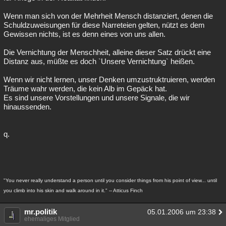
Wenn man sich von der Mehrheit Mensch distanziert, denen die
Schuldzuweisungen für diese Narreteien gelten, nützt es dem
Gewissen nichts, ist es denn eines von uns allen.
Die Vernichtung der Menschheit, alleine dieser Satz drückt eine
Distanz aus, müßte es doch `Unsere Vernichtung` heißen.
Wenn wir nicht lernen, unser Denken umzustruktruieren, werden
Träume wahr werden, die kein Alb im Gepäck hat.
Es sind unsere Vorstellungen und unsere Signale, die wir
hinaussenden.
q.
"You never really understand a person until you consider things from his point of view... until
you climb into his skin and walk around in it." -- Atticus Finch
mr.politik
05.01.2006 um 23:38
ehemaliges Mitglied