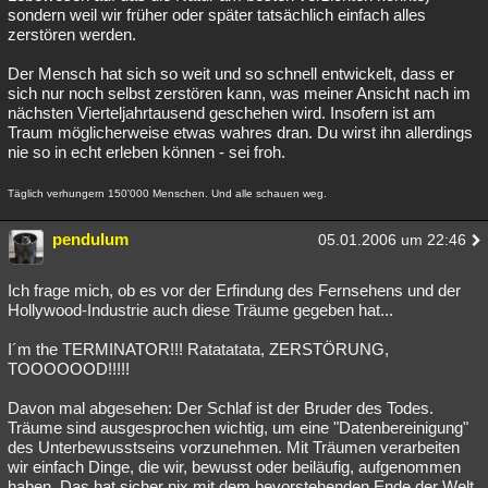
sondern weil wir früher oder später tatsächlich einfach alles
zerstören werden.
Der Mensch hat sich so weit und so schnell entwickelt, dass er
sich nur noch selbst zerstören kann, was meiner Ansicht nach im
nächsten Vierteljahrtausend geschehen wird. Insofern ist am
Traum möglicherweise etwas wahres dran. Du wirst ihn allerdings
nie so in echt erleben können - sei froh.
Täglich verhungern 150'000 Menschen. Und alle schauen weg.
pendulum
05.01.2006 um 22:46
Ich frage mich, ob es vor der Erfindung des Fernsehens und der
Hollywood-Industrie auch diese Träume gegeben hat...
I´m the TERMINATOR!!! Ratatatata, ZERSTÖRUNG,
TOOOOOOD!!!!!
Davon mal abgesehen: Der Schlaf ist der Bruder des Todes.
Träume sind ausgesprochen wichtig, um eine "Datenbereinigung"
des Unterbewusstseins vorzunehmen. Mit Träumen verarbeiten
wir einfach Dinge, die wir, bewusst oder beiläufig, aufgenommen
haben. Das hat sicher nix mit dem bevorstehenden Ende der Welt